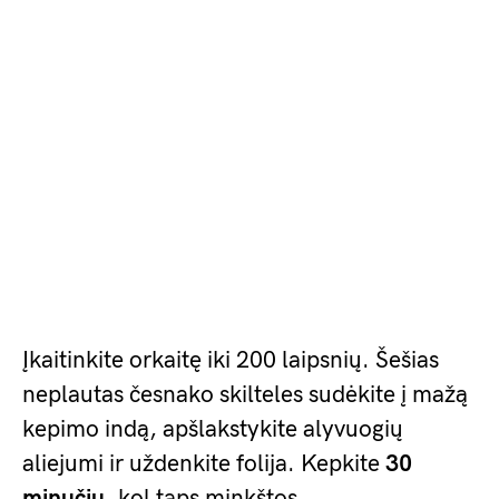
Įkaitinkite orkaitę iki 200 laipsnių. Šešias
neplautas česnako skilteles sudėkite į mažą
kepimo indą, apšlakstykite alyvuogių
aliejumi ir uždenkite folija. Kepkite
30
minučių
, kol taps minkštos.