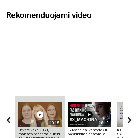
Rekomenduojami video
10:15
18:13
Užkritę vokai? Akių
Ex Machina: kontrolės ir
KAIP PRADĖT
makiažo receptas būtent
pasirinkimo anatomija
SAU: 7 asme