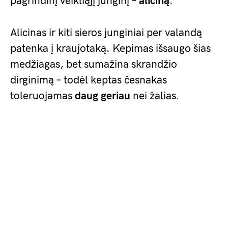
pagrindinį veikliąjį junginį –
aliciną
.
Alicinas ir kiti sieros junginiai per valandą
patenka į kraujotaką. Kepimas išsaugo šias
medžiagas, bet sumažina skrandžio
dirginimą – todėl keptas česnakas
toleruojamas
daug geriau
nei žalias.