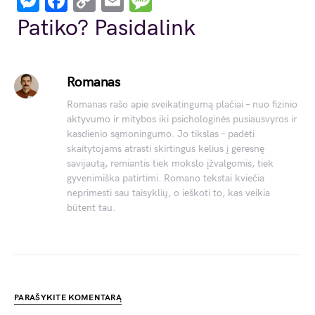
Messenger
Facebook
Copy
Email
Message
Link
Patiko? Pasidalink
Romanas
Romanas rašo apie sveikatingumą plačiai – nuo fizinio
aktyvumo ir mitybos iki psichologinės pusiausvyros ir
kasdienio sąmoningumo. Jo tikslas – padėti
skaitytojams atrasti skirtingus kelius į geresnę
savijautą, remiantis tiek mokslo įžvalgomis, tiek
gyvenimiška patirtimi. Romano tekstai kviečia
neprimesti sau taisyklių, o ieškoti to, kas veikia
būtent tau.
PARAŠYKITE KOMENTARĄ