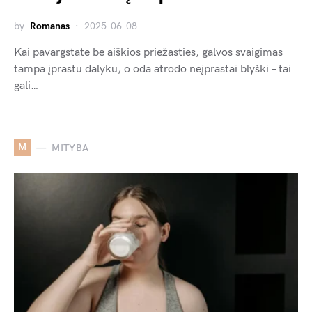
by
Romanas
2025-06-08
Kai pavargstate be aiškios priežasties, galvos svaigimas
tampa įprastu dalyku, o oda atrodo neįprastai blyški – tai
gali…
M
MITYBA