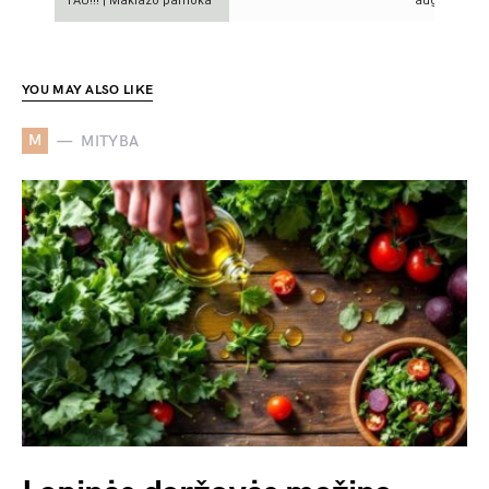
TAU!!! | Makiažo pamoka
augimo patar
YOU MAY ALSO LIKE
M
MITYBA