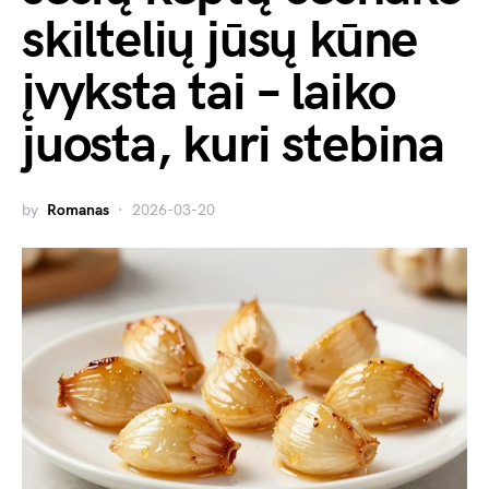
skiltelių jūsų kūne
įvyksta tai – laiko
juosta, kuri stebina
by
Romanas
2026-03-20