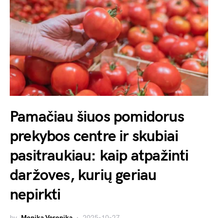
Pamačiau šiuos pomidorus
prekybos centre ir skubiai
pasitraukiau: kaip atpažinti
daržoves, kurių geriau
nepirkti
by
Monika Veronika
2025-10-27