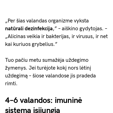
„Per šias valandas organizme vyksta
natūrali dezinfekcija
,” – aiškino gydytojas. –
„Alicinas veikia ir bakterijas, ir virusus, ir net
kai kuriuos grybelius.”
Tuo pačiu metu sumažėja uždegimo
žymenys. Jei turėjote kokį nors lėtinį
uždegimą – šiose valandose jis pradeda
rimti.
4–6 valandos: imuninė
sistema įsijungia