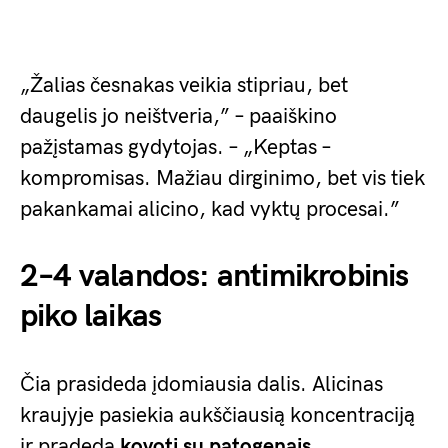
„Žalias česnakas veikia stipriau, bet
daugelis jo neištveria,” – paaiškino
pažįstamas gydytojas. – „Keptas –
kompromisas. Mažiau dirginimo, bet vis tiek
pakankamai alicino, kad vyktų procesai.”
2–4 valandos: antimikrobinis
piko laikas
Čia prasideda įdomiausia dalis. Alicinas
kraujyje pasiekia aukščiausią koncentraciją
ir pradeda
kovoti su patogenais
.