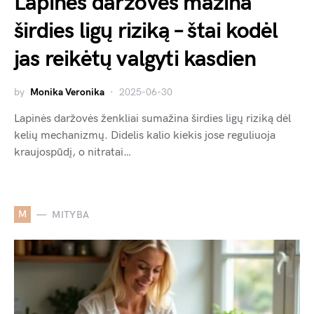
Lapinės daržovės mažina
širdies ligų riziką – štai kodėl
jas reikėtų valgyti kasdien
by
Monika Veronika
2025-06-30
Lapinės daržovės ženkliai sumažina širdies ligų riziką dėl
kelių mechanizmų. Didelis kalio kiekis jose reguliuoja
kraujospūdį, o nitratai…
M
MITYBA