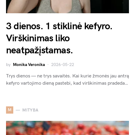
3 dienos. 1 stiklinė kefyro.
Virškinimas liko
neatpažįstamas.
by
Monika Veronika
2026-05-22
Trys dienos — ne trys savaitės. Kai kurie žmonės jau antrą
kefyro vartojimo dieną pastebi, kad virškinimas pradeda…
M
MITYBA