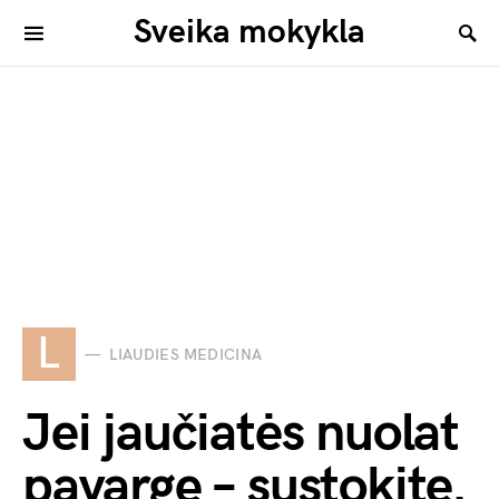
Sveika mokykla
L
LIAUDIES MEDICINA
Jei jaučiatės nuolat
pavargę – sustokite.