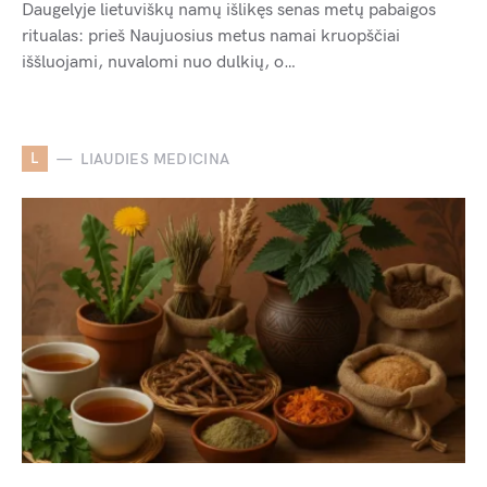
Daugelyje lietuviškų namų išlikęs senas metų pabaigos
ritualas: prieš Naujuosius metus namai kruopščiai
iššluojami, nuvalomi nuo dulkių, o…
L
LIAUDIES MEDICINA