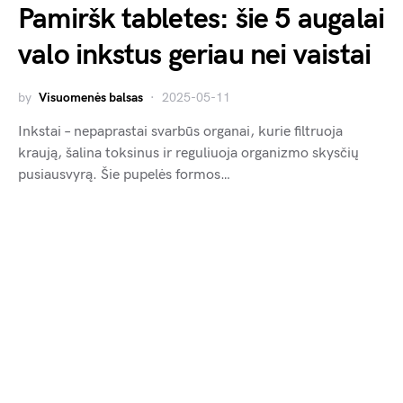
Pamiršk tabletes: šie 5 augalai
valo inkstus geriau nei vaistai
by
Visuomenės balsas
2025-05-11
Inkstai – nepaprastai svarbūs organai, kurie filtruoja
kraują, šalina toksinus ir reguliuoja organizmo skysčių
pusiausvyrą. Šie pupelės formos…