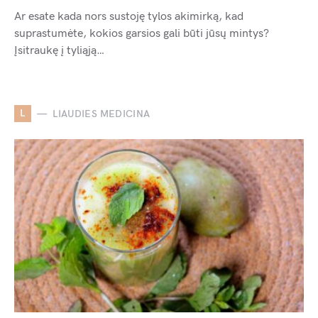
Ar esate kada nors sustoję tylos akimirką, kad
suprastumėte, kokios garsios gali būti jūsų mintys?
Įsitraukę į tyliąją…
L
LIAUDIES MEDICINA