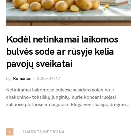
Kodėl netinkamai laikomos
bulvės sode ar rūsyje kelia
pavojų sveikatai
by
Romanas
2025-04-17
Netinkamai laikomose bulvėse susidaro solanino ir
chakonino– toksiškų junginių, kurie koncentruojasi
žaliuose plotuose ir daiguose. Bloga ventiliacija, drėgmė…
L
LIAUDIES MEDICINA