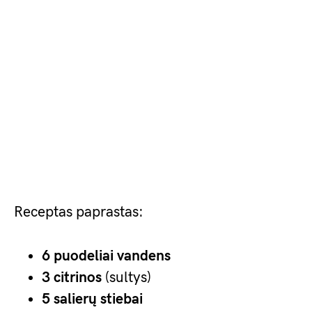
Receptas paprastas:
6 puodeliai vandens
3 citrinos
(sultys)
5 salierų stiebai