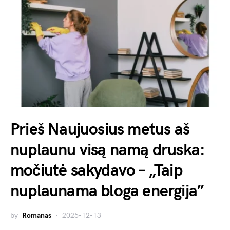
Prieš Naujuosius metus aš
nuplaunu visą namą druska:
močiutė sakydavo – „Taip
nuplaunama bloga energija”
by
Romanas
2025-12-13