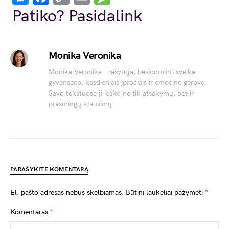
Link
Patiko? Pasidalink
Monika Veronika
Monika Veronika – rašytoja, besidominti sveika
gyvensena, kasdieniais įpročiais ir emocine gerove.
Savo tekstuose ji ieško ne tik atsakymų, bet ir
prasmingų klausimų.
PARAŠYKITE KOMENTARĄ
El. pašto adresas nebus skelbiamas.
Būtini laukeliai pažymėti
*
Komentaras
*