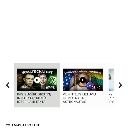
07:18
08:40
KAS SUKŪRĖ DIRBTINĮ
VIENINTELIS LIETUVIŲ
Ką reikia žin
INTELEKTĄ? KILMĖS
KILMĖS NASA
jautrią odą?
ISTORIJA IR FAKTAI
ASTRONAUTAS
produktai, n
YOU MAY ALSO LIKE