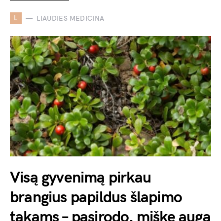
L
LIAUDIES MEDICINA
Visą gyvenimą pirkau
brangius papildus šlapimo
takams – pasirodo, miške auga