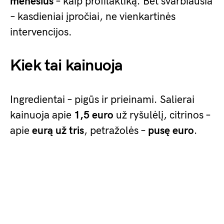
mėnesius
– kaip profilaktiką. Bet svarbiausia
– kasdieniai įpročiai, ne vienkartinės
intervencijos.
Kiek tai kainuoja
Ingredientai – pigūs ir prieinami. Salierai
kainuoja apie
1,5 euro
už ryšulėlį, citrinos –
apie
eurą už tris
, petražolės –
pusę euro
.