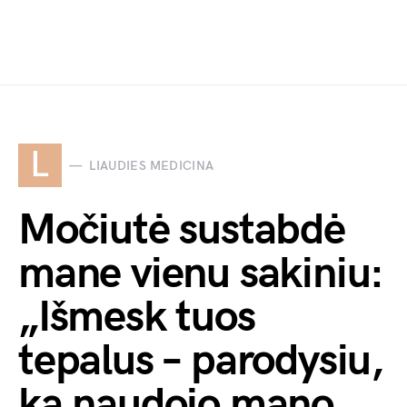
L
LIAUDIES MEDICINA
Močiutė sustabdė
mane vienu sakiniu:
„Išmesk tuos
tepalus – parodysiu,
ką naudojo mano