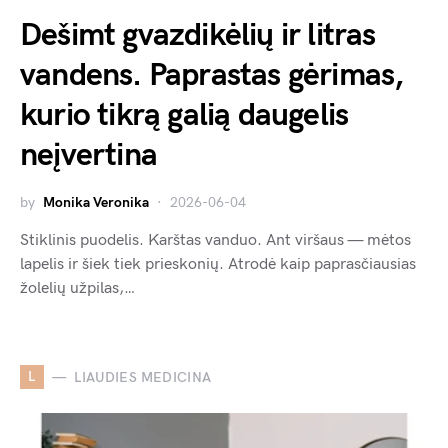
Dešimt gvazdikėlių ir litras
vandens. Paprastas gėrimas,
kurio tikrą galią daugelis
neįvertina
by
Monika Veronika
2026-06-04
Stiklinis puodelis. Karštas vanduo. Ant viršaus — mėtos
lapelis ir šiek tiek prieskonių. Atrodė kaip paprasčiausias
žolelių užpilas,…
L
LIAUDIES MEDICINA