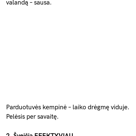
valandą – sausa.
Parduotuvės kempinė – laiko drėgmę viduje.
Pelėsis per savaitę.
2. Šveičia EFEKTYVIAU