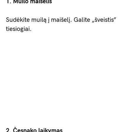
1. Muilo maišelis
Sudėkite muilą į maišelį. Galite „šveistis”
tiesiogiai.
2. Česnako laikymas