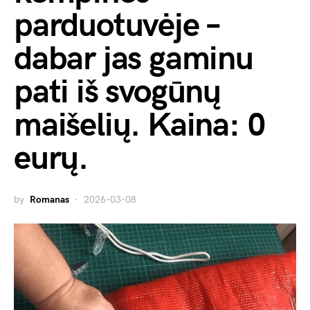
parduotuvėje –
dabar jas gaminu
pati iš svogūnų
maišelių. Kaina: 0
eurų.
by
Romanas
2026-03-08