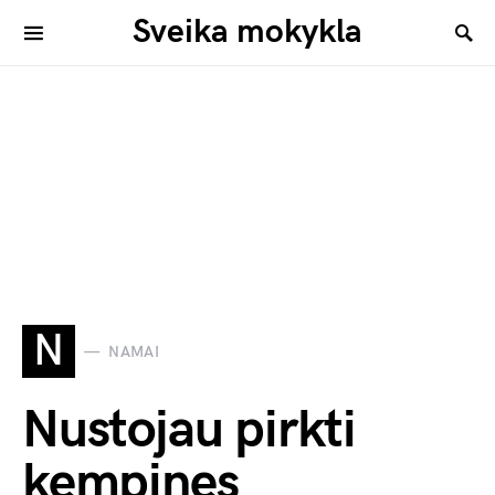
Sveika mokykla
N
NAMAI
Nustojau pirkti
kempines