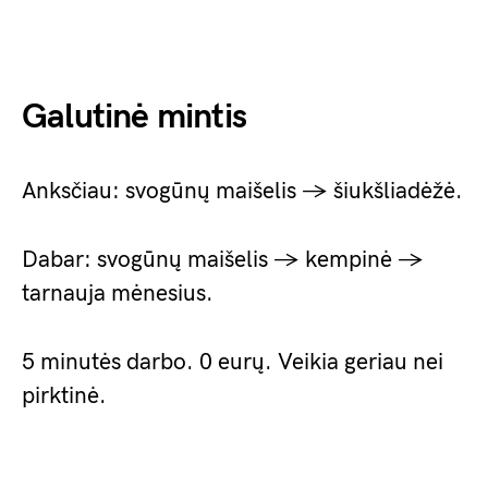
Galutinė mintis
Anksčiau: svogūnų maišelis → šiukšliadėžė.
Dabar: svogūnų maišelis → kempinė →
tarnauja mėnesius.
5 minutės darbo. 0 eurų. Veikia geriau nei
pirktinė.