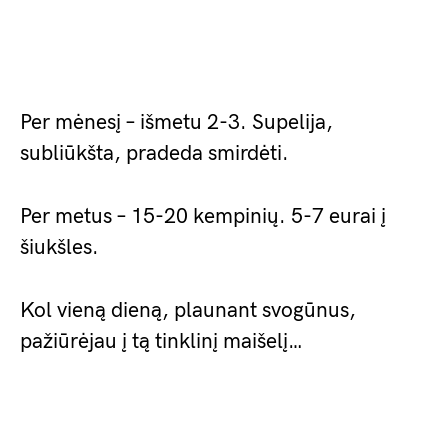
Per mėnesį – išmetu 2-3. Supelija,
subliūkšta, pradeda smirdėti.
Per metus – 15-20 kempinių. 5-7 eurai į
šiukšles.
Kol vieną dieną, plaunant svogūnus,
pažiūrėjau į tą tinklinį maišelį…