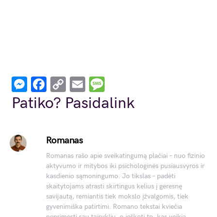
Messenger
Facebook
Copy
Email
Message
Link
Patiko? Pasidalink
Romanas
Romanas rašo apie sveikatingumą plačiai – nuo fizinio
aktyvumo ir mitybos iki psichologinės pusiausvyros ir
kasdienio sąmoningumo. Jo tikslas – padėti
skaitytojams atrasti skirtingus kelius į geresnę
savijautą, remiantis tiek mokslo įžvalgomis, tiek
gyvenimiška patirtimi. Romano tekstai kviečia
neprimesti sau taisyklių, o ieškoti to, kas veikia