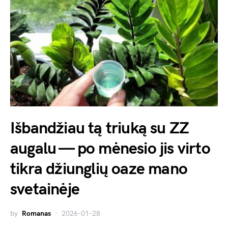
Išbandžiau tą triuką su ZZ
augalu — po mėnesio jis virto
tikra džiunglių oaze mano
svetainėje
by
Romanas
2026-01-28