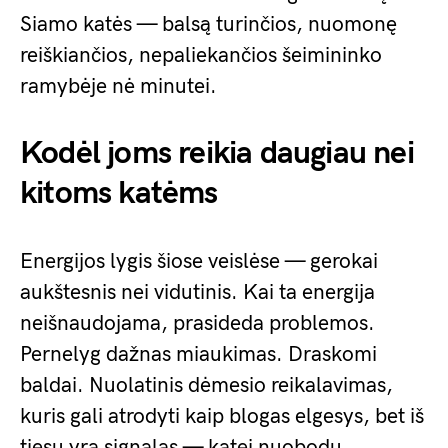
Siamo katės — balsą turinčios, nuomonę
reiškiančios, nepaliekančios šeimininko
ramybėje nė minutei.
Kodėl joms reikia daugiau nei
kitoms katėms
Energijos lygis šiose veislėse — gerokai
aukštesnis nei vidutinis. Kai ta energija
neišnaudojama, prasideda problemos.
Pernelyg dažnas miaukimas. Draskomi
baldai. Nuolatinis dėmesio reikalavimas,
kuris gali atrodyti kaip blogas elgesys, bet iš
tiesų yra signalas — katei nuobodu.