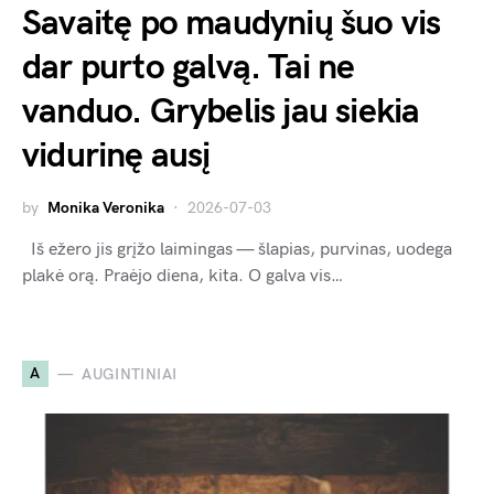
Savaitę po maudynių šuo vis
dar purto galvą. Tai ne
vanduo. Grybelis jau siekia
vidurinę ausį
by
Monika Veronika
2026-07-03
Iš ežero jis grįžo laimingas — šlapias, purvinas, uodega
plakė orą. Praėjo diena, kita. O galva vis…
A
AUGINTINIAI