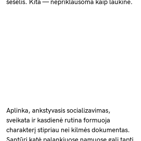
šešėlis. Kita — nepriklausoma kaip laukinė.
Aplinka, ankstyvasis socializavimas,
sveikata ir kasdienė rutina formuoja
charakterį stipriau nei kilmės dokumentas.
Santūri katė palankiuose namuose gali tapti