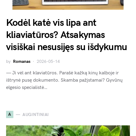
Kodėl katė vis lipa ant
kliaviatūros? Atsakymas
visiškai nesusijęs su išdykumu
by
Romanas
2026-05-14
— Ji vėl ant klaviatūros. Parašė kažką kinų kalboje ir
ištrynė pusę dokumento. Skamba pažįstamai? Gyvūnų
elgesio specialistė…
A
AUGINTINIAI