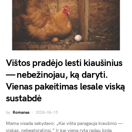
Vištos pradėjo lesti kiaušinius
— nebežinojau, ką daryti.
Vienas pakeitimas lesale viską
sustabdė
by
Romanas
2026-06-15
Mama visada sakydavo: „Kai višta paragauja kiaušinio —
viskas, nebeatpratinsi.” Ir kai vieną rytą radau lizdą