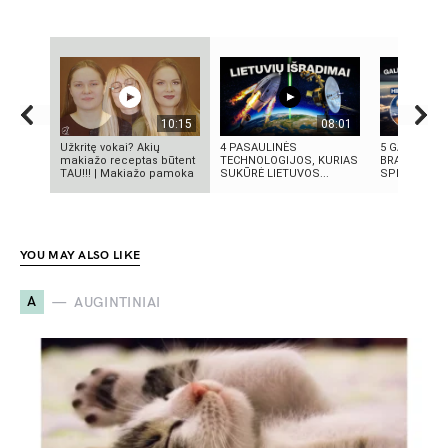
10:15
08:01
Užkritę vokai? Akių
4 PASAULINĖS
5 GALINGIAU
makiažo receptas būtent
TECHNOLOGIJOS, KURIAS
BRANDUOLIN
TAU!!! | Makiažo pamoka
SUKŪRĖ LIETUVOS...
SPROGIMAI 
YOU MAY ALSO LIKE
A
AUGINTINIAI