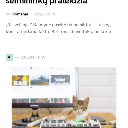
šeimininkų praleidžia
by
Romanas
2026-05-26
„Jis vėl loja.” Kaimynė pasakė tai ne piktai — tiesiog
konstatuodama faktą. Bet tonas buvo toks, po kurio…
A
AUGINTINIAI