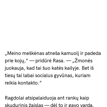
„Meino meškėnas atneša kamuolį ir padeda
prie kojų,” — pridūrė Rasa. — „Žmonės
juokauja, kad tai šuo katės kailyje. Bet iš
tiesų tai labai socialus gyvūnas, kuriam
reikia kontakto.”
Ragdolai atsipalaiduoja ant rankų kaip
skudurinis žaislas — dėl to ir gavo vardą.