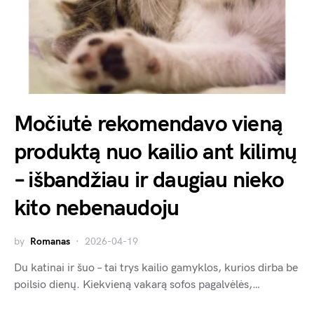
Močiutė rekomendavo vieną
produktą nuo kailio ant kilimų
– išbandžiau ir daugiau nieko
kito nebenaudoju
by
Romanas
2026-04-19
Du katinai ir šuo – tai trys kailio gamyklos, kurios dirba be
poilsio dienų. Kiekvieną vakarą sofos pagalvėlės,…