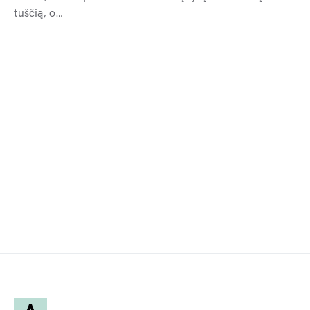
tuščią, o…