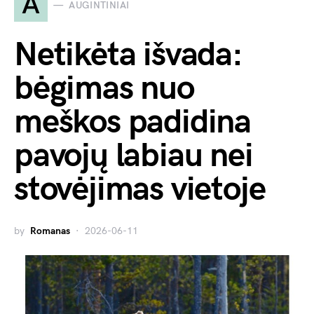
A
AUGINTINIAI
Netikėta išvada:
bėgimas nuo
meškos padidina
pavojų labiau nei
stovėjimas vietoje
by
Romanas
2026-06-11