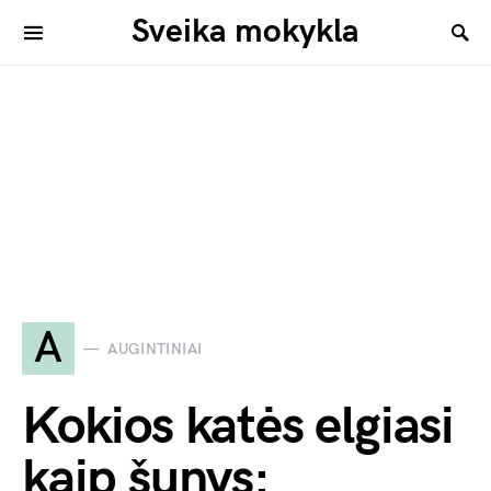
Sveika mokykla
A
AUGINTINIAI
Kokios katės elgiasi
kaip šunys: