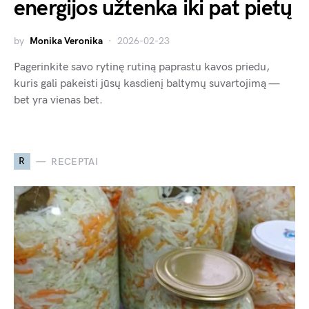
energijos užtenka iki pat pietų
by
Monika Veronika
2026-02-23
Pagerinkite savo rytinę rutiną paprastu kavos priedu,
kuris gali pakeisti jūsų kasdienį baltymų suvartojimą —
bet yra vienas bet.
R
RECEPTAI