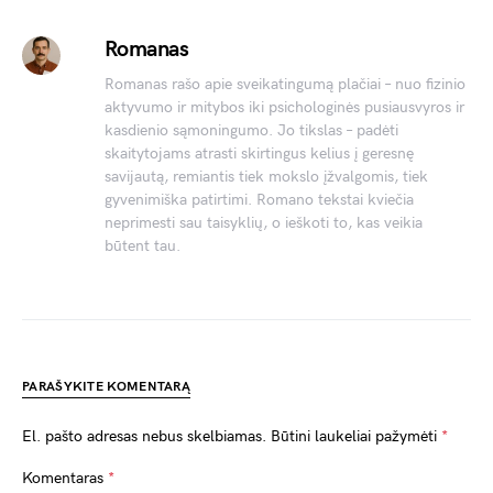
Romanas
Romanas rašo apie sveikatingumą plačiai – nuo fizinio
aktyvumo ir mitybos iki psichologinės pusiausvyros ir
kasdienio sąmoningumo. Jo tikslas – padėti
skaitytojams atrasti skirtingus kelius į geresnę
savijautą, remiantis tiek mokslo įžvalgomis, tiek
gyvenimiška patirtimi. Romano tekstai kviečia
neprimesti sau taisyklių, o ieškoti to, kas veikia
būtent tau.
PARAŠYKITE KOMENTARĄ
El. pašto adresas nebus skelbiamas.
Būtini laukeliai pažymėti
*
Komentaras
*