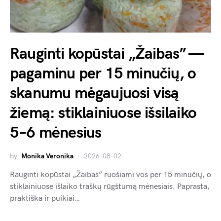
Rauginti kopūstai „Žaibas” —
pagaminu per 15 minučių, o
skanumu mėgaujuosi visą
žiemą: stiklainiuose išsilaiko
5–6 mėnesius
by
Monika Veronika
2026-08-02
Rauginti kopūstai „Žaibas” ruošiami vos per 15 minučių, o
stiklainiuose išlaiko traškų rūgštumą mėnesiais. Paprasta,
praktiška ir puikiai…