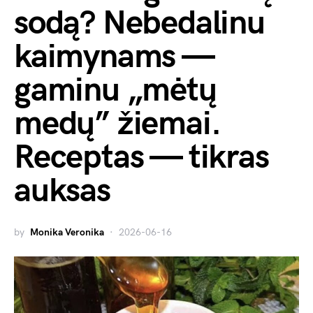
sodą? Nebedalinu
kaimynams —
gaminu „mėtų
medų” žiemai.
Receptas — tikras
auksas
by
Monika Veronika
2026-06-16