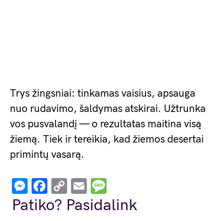
Trys žingsniai: tinkamas vaisius, apsauga
nuo rudavimo, šaldymas atskirai. Užtrunka
vos pusvalandį — o rezultatas maitina visą
žiemą. Tiek ir tereikia, kad žiemos desertai
primintų vasarą.
Messenger
Facebook
Copy
Email
Message
Link
Patiko? Pasidalink