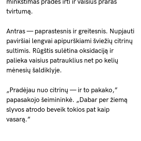
minkštimas pradės irti ir vaisius praras
tvirtumą.
Antras — paprastesnis ir greitesnis. Nupjauti
paviršiai lengvai apipurškiami šviežių citrinų
sultimis. Rūgštis sulėtina oksidaciją ir
palieka vaisius patrauklius net po kelių
mėnesių šaldiklyje.
„Pradėjau nuo citrinų — ir to pakako,”
papasakojo šeimininkė. „Dabar per žiemą
slyvos atrodo beveik tokios pat kaip
vasarą.”