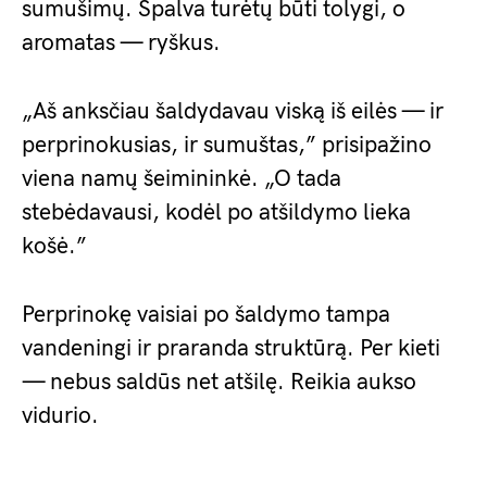
sumušimų. Spalva turėtų būti tolygi, o
aromatas — ryškus.
„Aš anksčiau šaldydavau viską iš eilės — ir
perprinokusias, ir sumuštas,” prisipažino
viena namų šeimininkė. „O tada
stebėdavausi, kodėl po atšildymo lieka
košė.”
Perprinokę vaisiai po šaldymo tampa
vandeningi ir praranda struktūrą. Per kieti
— nebus saldūs net atšilę. Reikia aukso
vidurio.