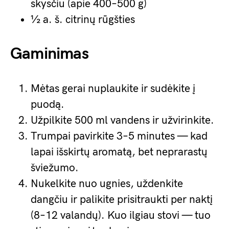
skysčiu (apie 400–500 g)
½ a. š. citrinų rūgšties
Gaminimas
Mėtas gerai nuplaukite ir sudėkite į
puodą.
Užpilkite 500 ml vandens ir užvirinkite.
Trumpai pavirkite 3–5 minutes — kad
lapai išskirtų aromatą, bet neprarastų
šviežumo.
Nukelkite nuo ugnies, uždenkite
dangčiu ir palikite prisitraukti per naktį
(8–12 valandų). Kuo ilgiau stovi — tuo