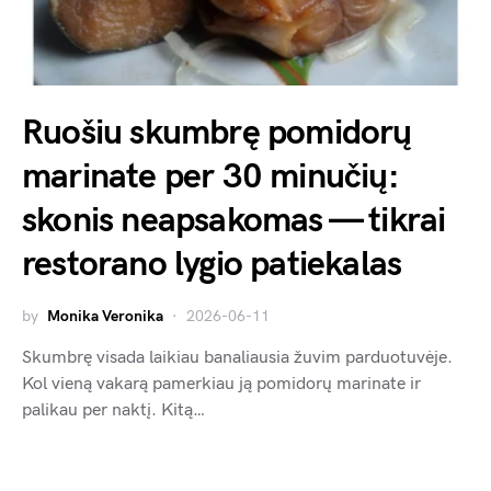
Ruošiu skumbrę pomidorų
marinate per 30 minučių:
skonis neapsakomas — tikrai
restorano lygio patiekalas
by
Monika Veronika
2026-06-11
Skumbrę visada laikiau banaliausia žuvim parduotuvėje.
Kol vieną vakarą pamerkiau ją pomidorų marinate ir
palikau per naktį. Kitą…