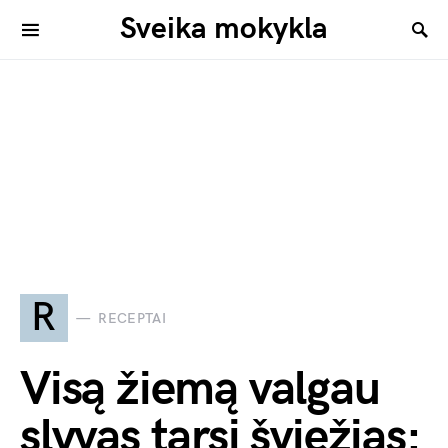
Sveika mokykla
R
RECEPTAI
Visą žiemą valgau
slyvas tarsi šviežias: