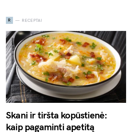
R
RECEPTAI
Skani ir tiršta kopūstienė:
kaip pagaminti apetitą