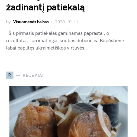
žadinantį patiekalą
by
Visuomenės balsas
2025-10-11
Šis pirmasis patiekalas gaminamas paprastai, o
rezultatas – aromatingas sriubos dubenėlis. Kopūstienė –
labai paplitęs ukrainietiškos virtuvės…
R
RECEPTAI