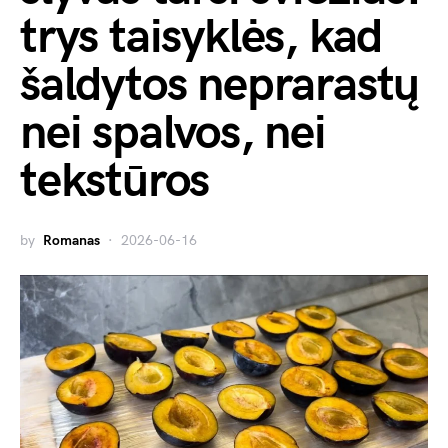
trys taisyklės, kad
šaldytos neprarastų
nei spalvos, nei
tekstūros
by
Romanas
2026-06-16