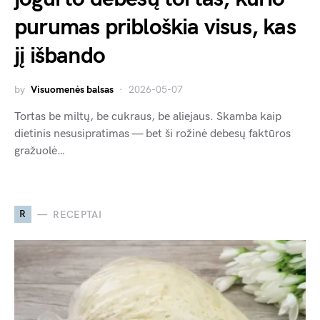
purumas pribloškia visus, kas
jį išbando
by
Visuomenės balsas
2026-05-07
Tortas be miltų, be cukraus, be aliejaus. Skamba kaip
dietinis nesusipratimas — bet ši rožinė debesų faktūros
gražuolė…
R
RECEPTAI