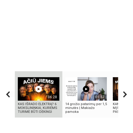
06:28
01:37
KAS IŠRADO ELEKTRĄ? 6
14 grožio patarimų per 1,5
KAMUOLINIS
MOKSLININKAI, KURIEMS
minutės | Makiažo
MĮSLINGA 
TURIME BŪTI DĖKINGI
pamoka
PASLAPTIS