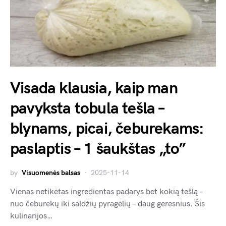
Visada klausia, kaip man
pavyksta tobula tešla –
blynams, picai, čeburekams:
paslaptis – 1 šaukštas „to”
by
Visuomenės balsas
2025-11-14
Vienas netikėtas ingredientas padarys bet kokią tešlą –
nuo čeburekų iki saldžių pyragėlių – daug geresnius. Šis
kulinarijos…