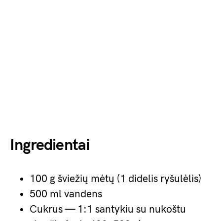
Ingredientai
100 g šviežių mėtų (1 didelis ryšulėlis)
500 ml vandens
Cukrus — 1:1 santykiu su nukoštu