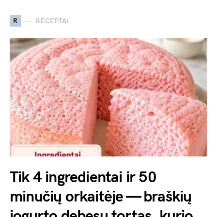
R
RECEPTAI
Tik 4 ingredientai ir 50
minučių orkaitėje — braškių
jogurto debesų tortas, kurio