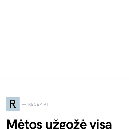
R
RECEPTAI
Mėtos užgožė visą