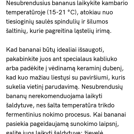
Nesubrendusius bananus laikykite kambario
temperatūroje (15-21 °C), atokiau nuo
tiesioginių saulės spindulių ir šilumos
šaltinių, kurie pagreitina ląstelių irimą.
Kad bananai būtų idealiai išsaugoti,
pakabinkite juos ant specialaus kabliuko
arba padėkite į vėdinamą keraminį dubenį,
kad kuo mažiau liestųsi su paviršiumi, kuris
sukelia vietinį parudavimą. Nesubrendusių
bananų nerekomenduojama laikyti
šaldytuve, nes šalta temperatūra trikdo
fermentinius nokimo procesus. Kai bananai
pasiekia pageidaujamą sunokimo laipsnį,
galite juos laikyti šaldytuve; žievelė