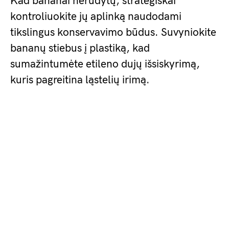
Kad bananai nerūdytų, strategiškai
kontroliuokite jų aplinką naudodami
tikslingus konservavimo būdus. Suvyniokite
bananų stiebus į plastiką, kad
sumažintumėte etileno dujų išsiskyrimą,
kuris pagreitina ląstelių irimą.