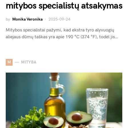
mitybos specialistų atsakymas
by
Monika Veronika
2025-09-24
Mitybos specialistai pažymi, kad ekstra tyro alyvuogių
aliejaus dūmų taškas yra apie 190 °C (374 °F), todėl jis…
M
MITYBA