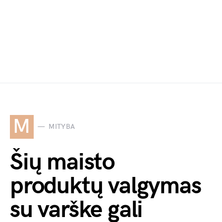
M
MITYBA
Šių maisto
produktų valgymas
su varške gali