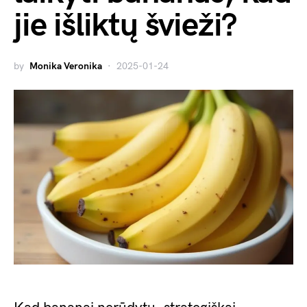
jie išliktų švieži?
by
Monika Veronika
2025-01-24