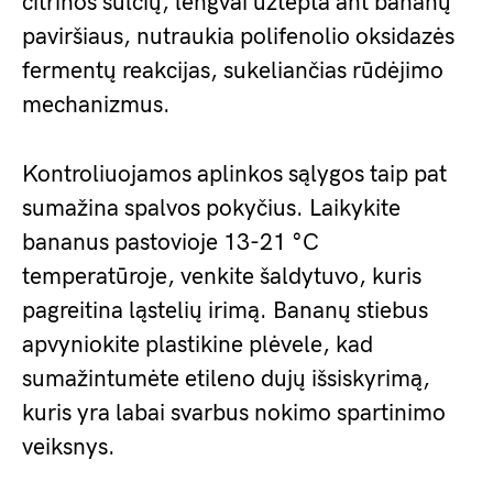
citrinos sulčių, lengvai užtepta ant bananų
paviršiaus, nutraukia polifenolio oksidazės
fermentų reakcijas, sukeliančias rūdėjimo
mechanizmus.
Kontroliuojamos aplinkos sąlygos taip pat
sumažina spalvos pokyčius. Laikykite
bananus pastovioje 13-21 °C
temperatūroje, venkite šaldytuvo, kuris
pagreitina ląstelių irimą. Bananų stiebus
apvyniokite plastikine plėvele, kad
sumažintumėte etileno dujų išsiskyrimą,
kuris yra labai svarbus nokimo spartinimo
veiksnys.