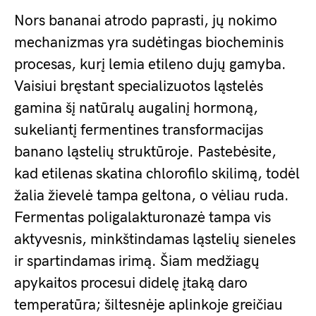
Nors bananai atrodo paprasti, jų nokimo
mechanizmas yra sudėtingas biocheminis
procesas, kurį lemia etileno dujų gamyba.
Vaisiui bręstant specializuotos ląstelės
gamina šį natūralų augalinį hormoną,
sukeliantį fermentines transformacijas
banano ląstelių struktūroje. Pastebėsite,
kad etilenas skatina chlorofilo skilimą, todėl
žalia žievelė tampa geltona, o vėliau ruda.
Fermentas poligalakturonazė tampa vis
aktyvesnis, minkštindamas ląstelių sieneles
ir spartindamas irimą. Šiam medžiagų
apykaitos procesui didelę įtaką daro
temperatūra; šiltesnėje aplinkoje greičiau