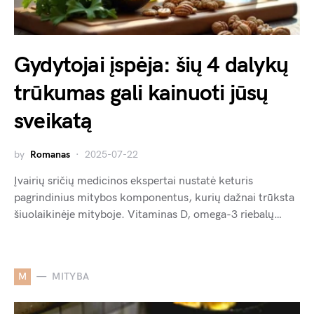
Gydytojai įspėja: šių 4 dalykų
trūkumas gali kainuoti jūsų
sveikatą
by
Romanas
2025-07-22
Įvairių sričių medicinos ekspertai nustatė keturis
pagrindinius mitybos komponentus, kurių dažnai trūksta
šiuolaikinėje mityboje. Vitaminas D, omega-3 riebalų…
M
MITYBA