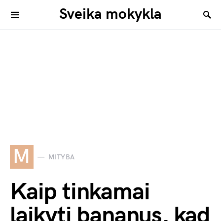
Sveika mokykla
M
MITYBA
Kaip tinkamai
laikyti bananus, kad