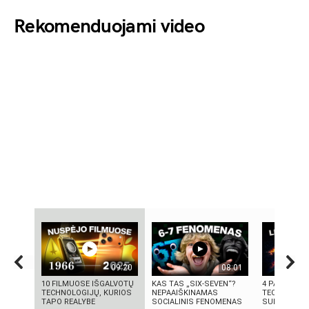
Rekomenduojami video
09:20
08:01
10 FILMUOSE IŠGALVOTŲ
KAS TAS „SIX-SEVEN“?
4 PASAULIN
TECHNOLOGIJŲ, KURIOS
NEPAAIŠKINAMAS
TECHNOLOGI
TAPO REALYBE
SOCIALINIS FENOMENAS
SUKŪRĖ LIET