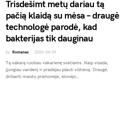
Trisdešimt metų dariau tą
pačią klaidą su mėsa – draugė
technologė parodė, kad
bakterijas tik dauginau
by
Romanas
2026-04-09
Tą vakarą ruošiau vakarienę svečiams. Kaip visada,
įjungiau vandenį ir pradėjau plauti vištieną. Draugė,
dirbanti maisto pramonėje, stovėjo…