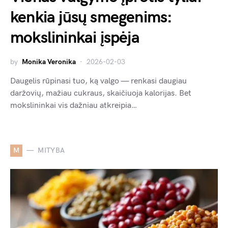
kenkia jūsų smegenims:
mokslininkai įspėja
by
Monika Veronika
2026-02-03
Daugelis rūpinasi tuo, ką valgo — renkasi daugiau
daržovių, mažiau cukraus, skaičiuoja kalorijas. Bet
mokslininkai vis dažniau atkreipia…
M
MITYBA