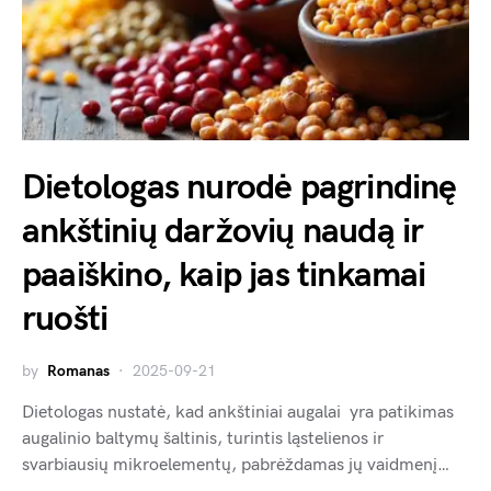
Dietologas nurodė pagrindinę
ankštinių daržovių naudą ir
paaiškino, kaip jas tinkamai
ruošti
by
Romanas
2025-09-21
Dietologas nustatė, kad ankštiniai augalai yra patikimas
augalinio baltymų šaltinis, turintis ląstelienos ir
svarbiausių mikroelementų, pabrėždamas jų vaidmenį…