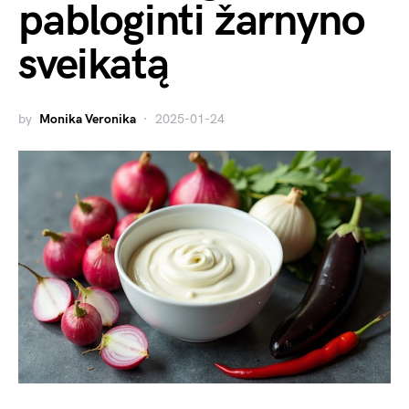
pabloginti žarnyno
sveikatą
by
Monika Veronika
2025-01-24