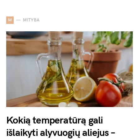
M
MITYBA
Kokią temperatūrą gali
išlaikyti alyvuogių aliejus –