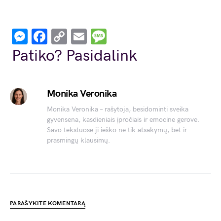
Messenger
Facebook
Copy
Email
Message
Link
Patiko? Pasidalink
Monika Veronika
Monika Veronika – rašytoja, besidominti sveika
gyvensena, kasdieniais įpročiais ir emocine gerove.
Savo tekstuose ji ieško ne tik atsakymų, bet ir
prasmingų klausimų.
PARAŠYKITE KOMENTARĄ