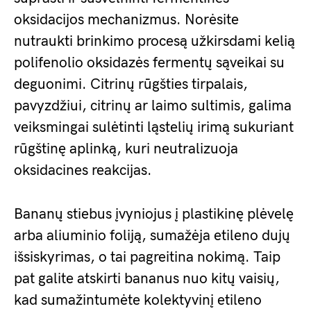
oksidacijos mechanizmus. Norėsite
nutraukti brinkimo procesą užkirsdami kelią
polifenolio oksidazės fermentų sąveikai su
deguonimi. Citrinų rūgšties tirpalais,
pavyzdžiui, citrinų ar laimo sultimis, galima
veiksmingai sulėtinti ląstelių irimą sukuriant
rūgštinę aplinką, kuri neutralizuoja
oksidacines reakcijas.
Bananų stiebus įvyniojus į plastikinę plėvelę
arba aliuminio foliją, sumažėja etileno dujų
išsiskyrimas, o tai pagreitina nokimą. Taip
pat galite atskirti bananus nuo kitų vaisių,
kad sumažintumėte kolektyvinį etileno