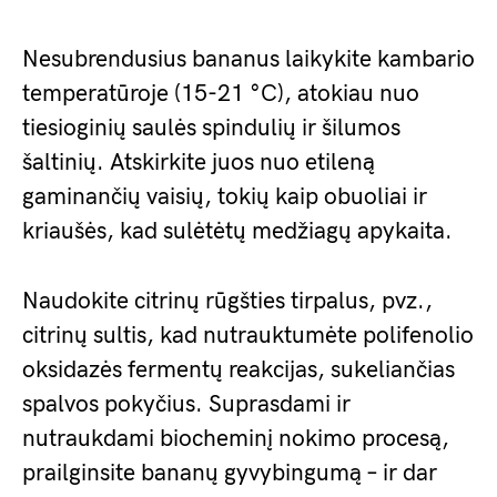
Nesubrendusius bananus laikykite kambario
temperatūroje (15-21 °C), atokiau nuo
tiesioginių saulės spindulių ir šilumos
šaltinių. Atskirkite juos nuo etileną
gaminančių vaisių, tokių kaip obuoliai ir
kriaušės, kad sulėtėtų medžiagų apykaita.
Naudokite citrinų rūgšties tirpalus, pvz.,
citrinų sultis, kad nutrauktumėte polifenolio
oksidazės fermentų reakcijas, sukeliančias
spalvos pokyčius. Suprasdami ir
nutraukdami biocheminį nokimo procesą,
prailginsite bananų gyvybingumą – ir dar