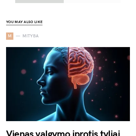
YOU MAY ALSO LIKE
M
MITYBA
Vienas valgymo įprotis tyliai