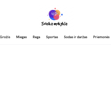
Grožis
Miegas
Rega
Sportas
Sodas ir daržas
Priemonės