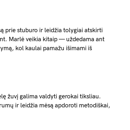
prie stuburo ir leidžia tolygiai atskirti
ant. Marlė veikia kitaip — uždedama ant
aikymą, kol kaulai pamažu išimami iš
lę žuvį galima valdyti gerokai tiksliau.
umų ir leidžia mėsą apdoroti metodiškai,