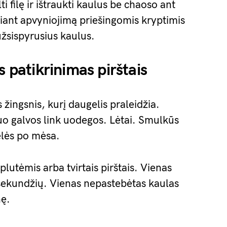
i filę ir ištraukti kaulus be chaoso ant
iant apvyniojimą priešingomis kryptimis
 užsispyrusius kaulus.
s patikrinimas pirštais
 žingsnis, kurį daugelis praleidžia.
nuo galvos link uodegos. Lėtai. Smulkūs
ėlės po mėsa.
lutėmis arba tvirtais pirštais. Vienas
ekundžių. Vienas nepastebėtas kaulas
nę.