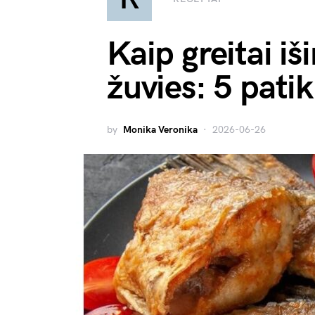
Kaip greitai iš
žuvies: 5 patik
by
Monika Veronika
2026-06-26