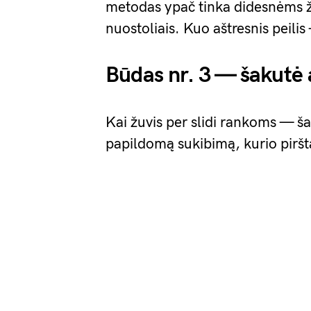
metodas ypač tinka didesnėms žu
nuostoliais. Kuo aštresnis peilis
Būdas nr. 3 — šakutė
Kai žuvis per slidi rankoms — ša
papildomą sukibimą, kurio pirš