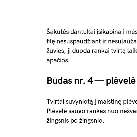
Šakutės dantukai įsikabina į mėsą 
filę nesuspaudžiant ir nesulauž
žuvies, ji duoda rankai tvirtą l
apačios.
Būdas nr. 4 — plėvelė
Tvirtai suvyniotą į maistinę plėve
Plėvelė saugo rankas nuo nešvar
žingsnis po žingsnio.