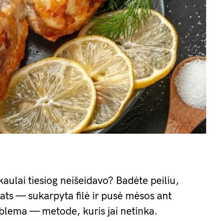
kaulai tiesiog neišeidavo? Badėte peiliu,
 pats — sukarpyta filė ir pusė mėsos ant
blema — metode, kuris jai netinka.