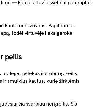
dimo — kaulai atlūžta švelniai patemplus,
ypač kaulėtoms žuvims. Papildomas
pą, todėl virtuvėje lieka gerokai
r peilis
, uodegą, pelekus ir stuburą. Peilis
s ir smulkius kaulus, kurie žirklėmis
judesiai čia svarbiau nei greitis. Šis