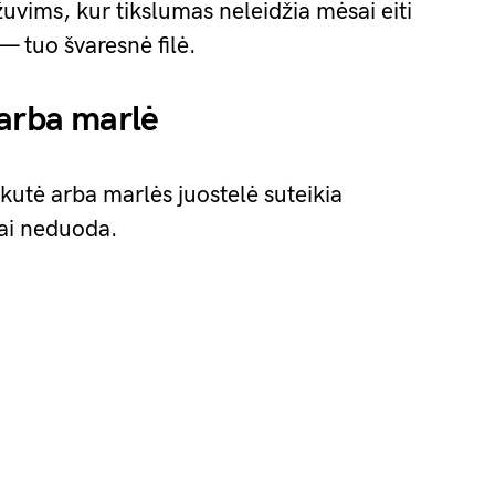
vims, kur tikslumas neleidžia mėsai eiti
 — tuo švaresnė filė.
 arba marlė
kutė arba marlės juostelė suteikia
tai neduoda.