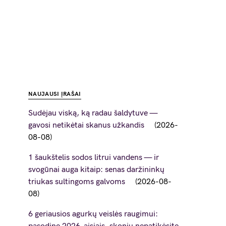
NAUJAUSI ĮRAŠAI
Sudėjau viską, ką radau šaldytuve —
gavosi netikėtai skanus užkandis
2026-
08-08
1 šaukštelis sodos litrui vandens — ir
svogūnai auga kitaip: senas daržininkų
triukas sultingoms galvoms
2026-08-
08
6 geriausios agurkų veislės raugimui: