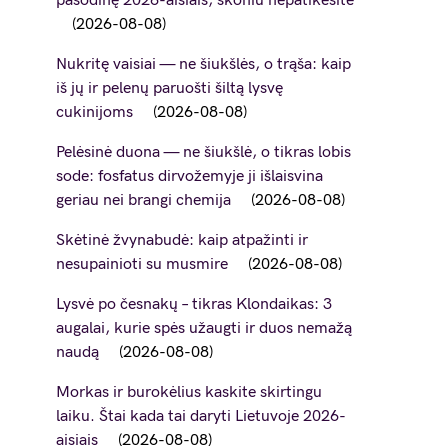
pasodinę 2026-aisiais, skoniu nepatikėsite
2026-08-08
Nukritę vaisiai — ne šiukšlės, o trąša: kaip
iš jų ir pelenų paruošti šiltą lysvę
cukinijoms
2026-08-08
Pelėsinė duona — ne šiukšlė, o tikras lobis
sode: fosfatus dirvožemyje ji išlaisvina
geriau nei brangi chemija
2026-08-08
Skėtinė žvynabudė: kaip atpažinti ir
nesupainioti su musmire
2026-08-08
Lysvė po česnakų – tikras Klondaikas: 3
augalai, kurie spės užaugti ir duos nemažą
naudą
2026-08-08
Morkas ir burokėlius kaskite skirtingu
laiku. Štai kada tai daryti Lietuvoje 2026-
aisiais
2026-08-08