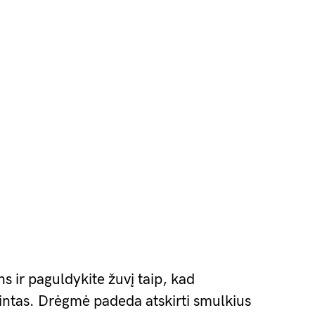
s ir paguldykite žuvį taip, kad
intas. Drėgmė padeda atskirti smulkius