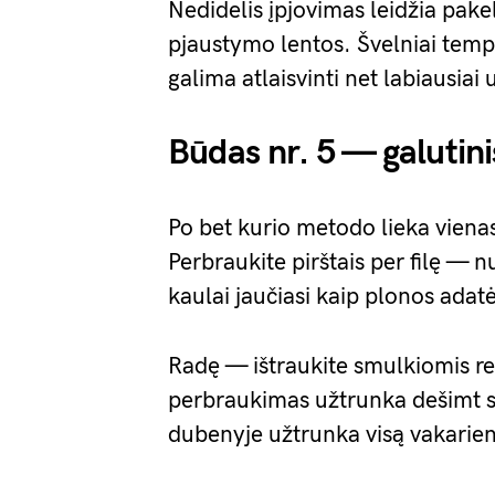
Nedidelis įpjovimas leidžia pakelt
pjaustymo lentos. Švelniai temp
galima atlaisvinti net labiausiai
Būdas nr. 5 — galutini
Po bet kurio metodo lieka vienas
Perbraukite pirštais per filę — 
kaulai jaučiasi kaip plonos adat
Radę — ištraukite smulkiomis rep
perbraukimas užtrunka dešimt s
dubenyje užtrunka visą vakarie