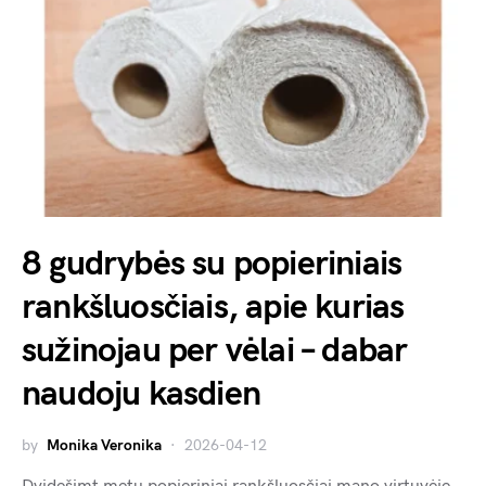
8 gudrybės su popieriniais
rankšluosčiais, apie kurias
sužinojau per vėlai – dabar
naudoju kasdien
by
Monika Veronika
2026-04-12