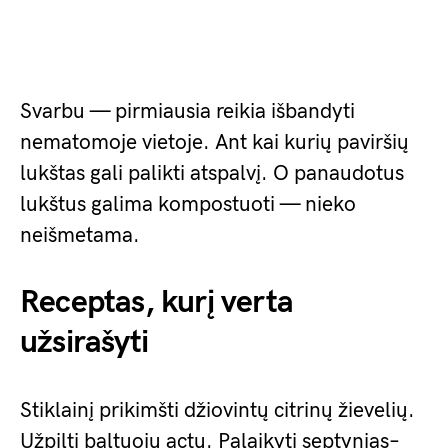
Svarbu — pirmiausia reikia išbandyti
nematomoje vietoje. Ant kai kurių paviršių
lukštas gali palikti atspalvį. O panaudotus
lukštus galima kompostuoti — nieko
neišmetama.
Receptas, kurį verta
užsirašyti
Stiklainį prikimšti džiovintų citrinų žievelių.
Užpilti baltuoju actu. Palaikyti septynias–