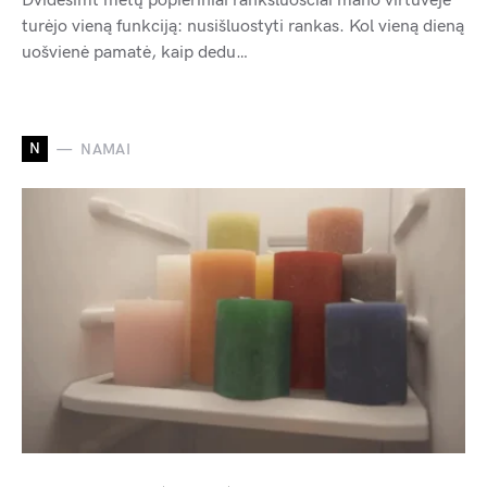
Dvidešimt metų popieriniai rankšluosčiai mano virtuvėje
turėjo vieną funkciją: nusišluostyti rankas. Kol vieną dieną
uošvienė pamatė, kaip dedu…
N
NAMAI