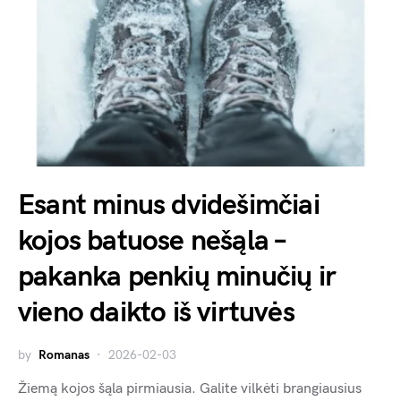
Esant minus dvidešimčiai
kojos batuose nešąla –
pakanka penkių minučių ir
vieno daikto iš virtuvės
by
Romanas
2026-02-03
Žiemą kojos šąla pirmiausia. Galite vilkėti brangiausius