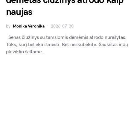
dėmėtas čiužinys atrodo kaip
naujas
by
Monika Veronika
2026-07-30
Senas čiužinys su tamsiomis dėmėmis atrodo nurašytas.
Toks, kurį belieka išmesti. Bet neskubėkite. Šaukštas indų
ploviklio šaltame…