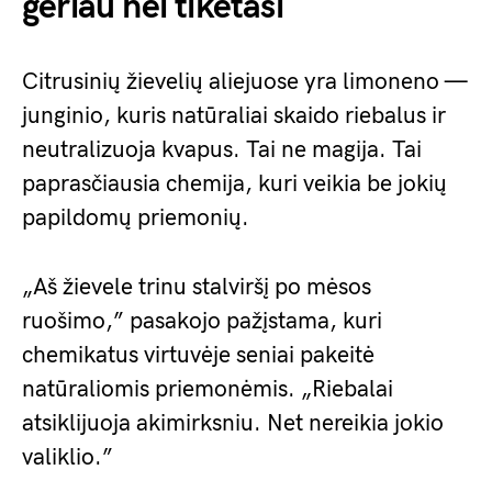
geriau nei tikėtasi
Citrusinių žievelių aliejuose yra limoneno —
junginio, kuris natūraliai skaido riebalus ir
neutralizuoja kvapus. Tai ne magija. Tai
paprasčiausia chemija, kuri veikia be jokių
papildomų priemonių.
„Aš žievele trinu stalviršį po mėsos
ruošimo,” pasakojo pažįstama, kuri
chemikatus virtuvėje seniai pakeitė
natūraliomis priemonėmis. „Riebalai
atsiklijuoja akimirksniu. Net nereikia jokio
valiklio.”