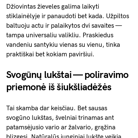
Džiovintas žieveles galima laikyti
stiklainėlyje ir panaudoti bet kada. Užpiltos
baltuoju actu ir palaikytos dvi savaites —
tampa universaliu valikliu. Praskiedus
vandeniu santykiu vienas su vienu, tinka
praktiškai bet kokiam paviršiui.
Svogūnų lukštai — poliravimo
priemonė iš šiukšliadėžės
Tai skamba dar keisčiau. Bet sausas
svogūno lukštas, švelniai trinamas ant
patamsėjusio vario ar žalvario, grąžina
blizgesį. Natūralūs junginiai lukšte veikia