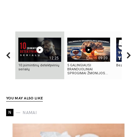
12:25
09:20
10 įsimintinų detektyvinių
5 GALINGIAUSI
Bezos secre
serialų
BRANDUOLINIAI
SPROGIMAI ŽMONIJOS...
YOU MAY ALSO LIKE
N
NAMAI