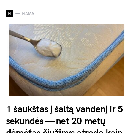
N
NAMAI
1 šaukštas į šaltą vandenį ir 5
sekundės — net 20 metų