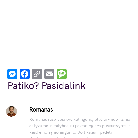
Messenger
Facebook
Copy
Email
Message
Link
Patiko? Pasidalink
Romanas
Romanas rašo apie sveikatingumą plačiai – nuo fizinio
aktyvumo ir mitybos iki psichologinės pusiausvyros ir
kasdienio sąmoningumo. Jo tikslas – padėti