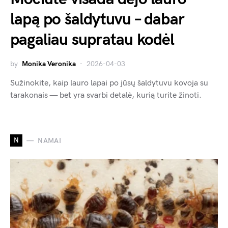
lapą po šaldytuvu – dabar
pagaliau supratau kodėl
by
Monika Veronika
2026-04-03
Sužinokite, kaip lauro lapai po jūsų šaldytuvu kovoja su
tarakonais — bet yra svarbi detalė, kurią turite žinoti.
N
NAMAI