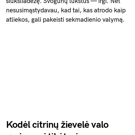
šiukšliadėžę. Svogūnų lukštus — irgi. Net
nesusimąstydavau, kad tai, kas atrodo kaip
atliekos, gali pakeisti sekmadienio valymą.
Kodėl citrinų žievelė valo