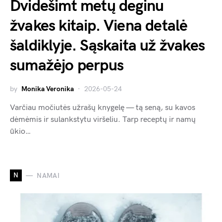
Dvidešimt metų deginu
žvakes kitaip. Viena detalė
šaldiklyje. Sąskaita už žvakes
sumažėjo perpus
by
Monika Veronika
2026-05-24
Varčiau močiutės užrašų knygelę — tą seną, su kavos
dėmėmis ir sulankstytu viršeliu. Tarp receptų ir namų
ūkio…
N
NAMAI