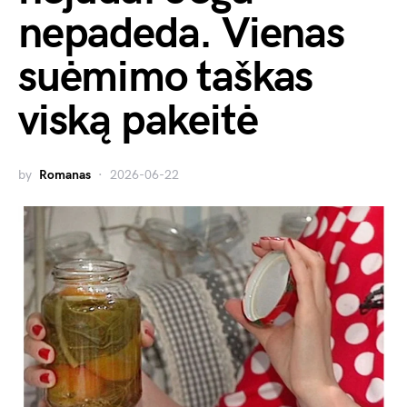
nepadeda. Vienas
suėmimo taškas
viską pakeitė
by
Romanas
2026-06-22