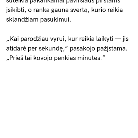
suteikia pakankamai paviršiaus pirštams
įsikibti, o ranka gauna svertą, kurio reikia
sklandžiam pasukimui.
„Kai parodžiau vyrui, kur reikia laikyti — jis
atidarė per sekundę,” pasakojo pažįstama.
„Prieš tai kovojo penkias minutes.”