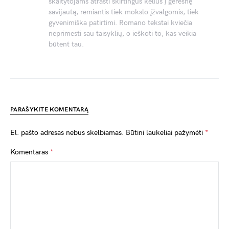
skaitytojams atrasti skirtingus kelius į geresnę
savijautą, remiantis tiek mokslo įžvalgomis, tiek
gyvenimiška patirtimi. Romano tekstai kviečia
neprimesti sau taisyklių, o ieškoti to, kas veikia
būtent tau.
PARAŠYKITE KOMENTARĄ
El. pašto adresas nebus skelbiamas.
Būtini laukeliai pažymėti
*
Komentaras
*