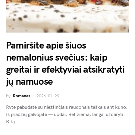
Pamiršite apie šiuos
nemalonius svečius: kaip
greitai ir efektyviai atsikratyti
jų namuose
by
Romanas
2026-01-29
Ryte pabudate su niežtinčiais raudonais taškais ant kūno.
Iš pradžių galvojate — uodai. Bet žiema, langai uždaryti.
Kitą…