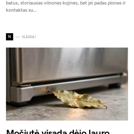
batus, storiausias vilnones kojines, bet jei padas plonas ir
kontaktas su…
N
NAMAI
Močiutė visada dėjo lauro