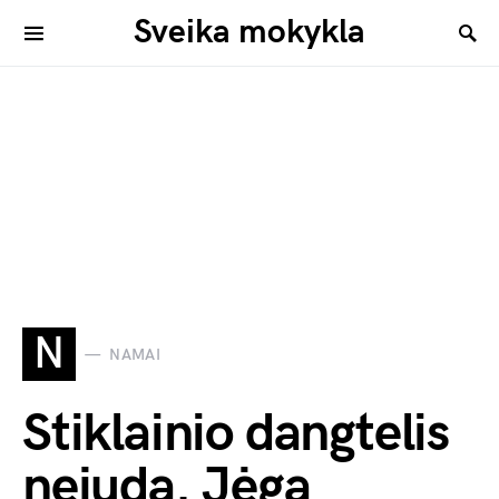
Sveika mokykla
N
NAMAI
Stiklainio dangtelis
nejuda. Jėga