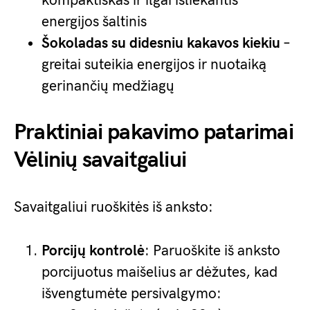
kompaktiškas ir ilgai išliekantis
energijos šaltinis
Šokoladas su didesniu kakavos kiekiu
–
greitai suteikia energijos ir nuotaiką
gerinančių medžiagų
Praktiniai pakavimo patarimai
Vėlinių savaitgaliui
Savaitgaliui ruoškitės iš anksto:
Porcijų kontrolė
: Paruoškite iš anksto
porcijuotus maišelius ar dėžutes, kad
išvengtumėte persivalgymo: