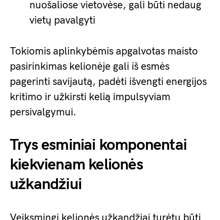
nuošaliose vietovėse, gali būti nedaug
vietų pavalgyti
Tokiomis aplinkybėmis apgalvotas maisto
pasirinkimas kelionėje gali iš esmės
pagerinti savijautą, padėti išvengti energijos
kritimo ir užkirsti kelią impulsyviam
persivalgymui.
Trys esminiai komponentai
kiekvienam kelionės
užkandžiui
Veiksmingi kelionės užkandžiai turėtų būti