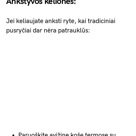
Ankstyvos kelionės:
Jei keliaujate anksti ryte, kai tradiciniai
pusryčiai dar nėra patrauklūs:
Paruoškite avižinę košę termose su