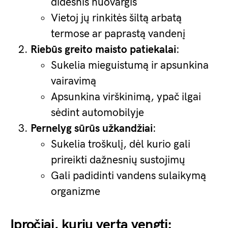
didesnis nuovargis
Vietoj jų rinkitės šiltą arbatą
termose ar paprastą vandenį
Riebūs greito maisto patiekalai
:
Sukelia mieguistumą ir apsunkina
vairavimą
Apsunkina virškinimą, ypač ilgai
sėdint automobilyje
Pernelyg sūrūs užkandžiai
:
Sukelia troškulį, dėl kurio gali
prireikti dažnesnių sustojimų
Gali padidinti vandens sulaikymą
organizme
Įpročiai, kurių verta vengti: