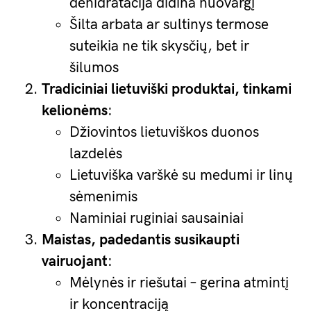
dehidratacija didina nuovargį
Šilta arbata ar sultinys termose
suteikia ne tik skysčių, bet ir
šilumos
Tradiciniai lietuviški produktai, tinkami
kelionėms
:
Džiovintos lietuviškos duonos
lazdelės
Lietuviška varškė su medumi ir linų
sėmenimis
Naminiai ruginiai sausainiai
Maistas, padedantis susikaupti
vairuojant
:
Mėlynės ir riešutai – gerina atmintį
ir koncentraciją