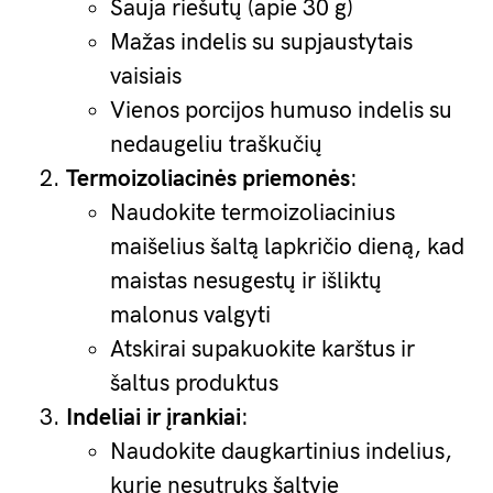
Sauja riešutų (apie 30 g)
Mažas indelis su supjaustytais
vaisiais
Vienos porcijos humuso indelis su
nedaugeliu traškučių
Termoizoliacinės priemonės
:
Naudokite termoizoliacinius
maišelius šaltą lapkričio dieną, kad
maistas nesugestų ir išliktų
malonus valgyti
Atskirai supakuokite karštus ir
šaltus produktus
Indeliai ir įrankiai
:
Naudokite daugkartinius indelius,
kurie nesutruks šaltyje