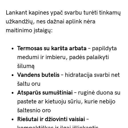
Lankant kapines ypač svarbu turėti tinkamų
užkandžių, nes dažnai aplink nėra
maitinimo įstaigų:
Termosas su karšta arbata
– papildyta
medumi ir imbieru, padės palaikyti
šilumą
Vandens butelis
– hidratacija svarbi net
šaltu oru
Atsparūs sumuštiniai
– ruginė duona su
pastete ar kietuoju sūriu, kurie nebijo
šaltesnio oro
Riešutai ir džiovinti vaisiai
–