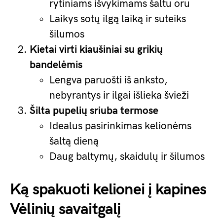
rytiniams išvykimams šaltu oru
Laikys sotų ilgą laiką ir suteiks
šilumos
Kietai virti kiaušiniai su grikių
bandelėmis
Lengva paruošti iš anksto,
nebyrantys ir ilgai išlieka švieži
Šilta pupelių sriuba termose
Idealus pasirinkimas kelionėms
šaltą dieną
Daug baltymų, skaidulų ir šilumos
Ką spakuoti kelionei į kapines
Vėlinių savaitgalį