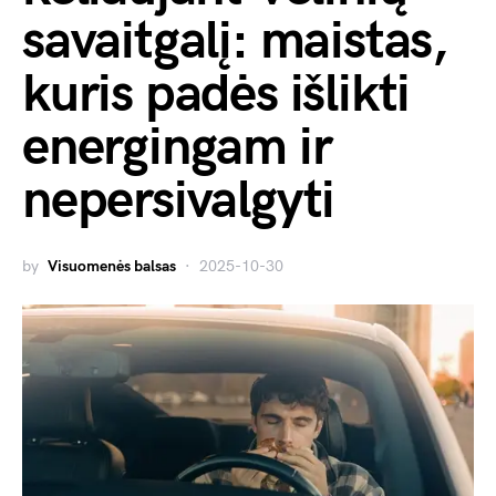
savaitgalį: maistas,
kuris padės išlikti
energingam ir
nepersivalgyti
by
Visuomenės balsas
2025-10-30