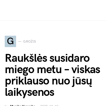
G
GROŽIS
Raukšlės susidaro
miego metu – viskas
priklauso nuo jūsų
laikysenos