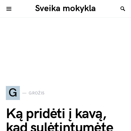
Sveika mokykla
G
GROŽIS
Ką pridėti į kavą,
kad sulėtintumėte