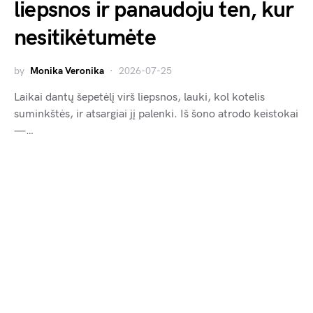
liepsnos ir panaudoju ten, kur
nesitikėtumėte
by
Monika Veronika
2026-07-25
Laikai dantų šepetėlį virš liepsnos, lauki, kol kotelis
suminkštės, ir atsargiai jį palenki. Iš šono atrodo keistokai
—…