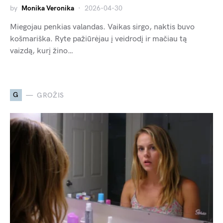
by
Monika Veronika
2026-04-30
Miegojau penkias valandas. Vaikas sirgo, naktis buvo
košmariška. Ryte pažiūrėjau į veidrodį ir mačiau tą
vaizdą, kurį žino…
G
GROŽIS