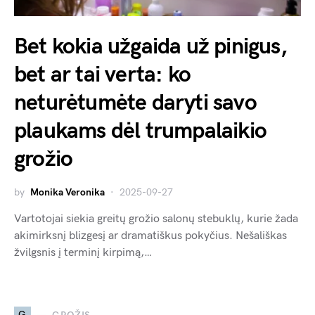
Bet kokia užgaida už pinigus,
bet ar tai verta: ko
neturėtumėte daryti savo
plaukams dėl trumpalaikio
grožio
by
Monika Veronika
2025-09-27
Vartotojai siekia greitų grožio salonų stebuklų, kurie žada
akimirksnį blizgesį ar dramatiškus pokyčius. Nešališkas
žvilgsnis į terminį kirpimą,…
G