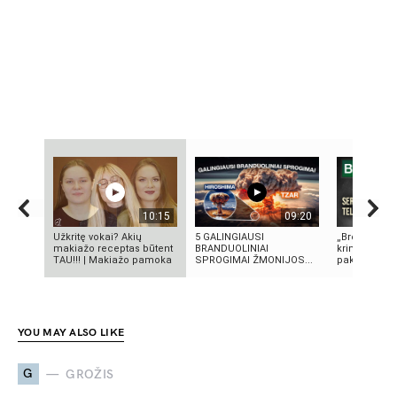
10:15
09:20
Užkritę vokai? Akių
5 GALINGIAUSI
„Bręstantis b
makiažo receptas būtent
BRANDUOLINIAI
kriminalinis 
TAU!!! | Makiažo pamoka
SPROGIMAI ŽMONIJOS...
pakeitęs telev
YOU MAY ALSO LIKE
G
GROŽIS