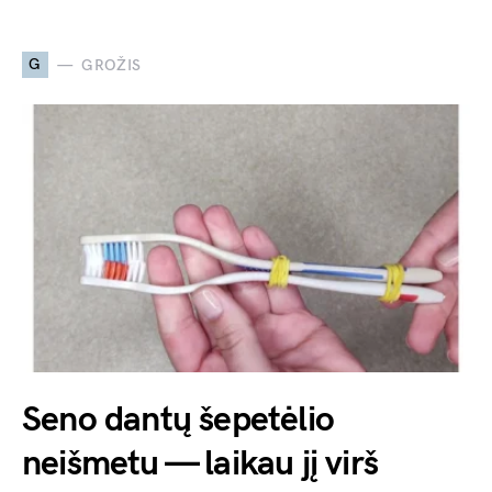
G
GROŽIS
Seno dantų šepetėlio
neišmetu — laikau jį virš