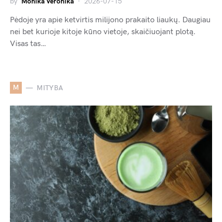
by
Monika Veronika
2026-07-15
Pėdoje yra apie ketvirtis milijono prakaito liaukų. Daugiau
nei bet kurioje kitoje kūno vietoje, skaičiuojant plotą.
Visas tas…
M
MITYBA