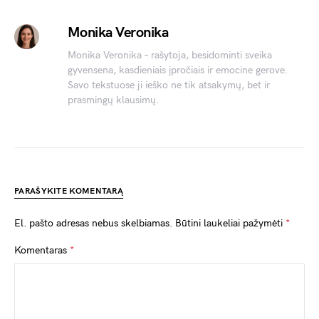
Monika Veronika
Monika Veronika – rašytoja, besidominti sveika
gyvensena, kasdieniais įpročiais ir emocine gerove.
Savo tekstuose ji ieško ne tik atsakymų, bet ir
prasmingų klausimų.
PARAŠYKITE KOMENTARĄ
El. pašto adresas nebus skelbiamas.
Būtini laukeliai pažymėti
*
Komentaras
*