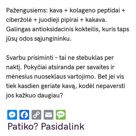
Pažengusiems: kava + kolageno peptidai +
ciberžolė + juodieji pipirai + kakava.
Galingas antioksidacinis kokteilis, kuris taps
jūsų odos sąjungininku.
Svarbu prisiminti – tai ne stebuklas per
naktį. Pokyčiai atsiranda per savaites ir
mėnesius nuoseklaus vartojimo. Bet jei vis
tiek kasdien geriate kavą, kodėl nepaversti
jos kažkuo daugiau?
Messenger
Facebook
Copy
Email
Message
Link
Patiko? Pasidalink