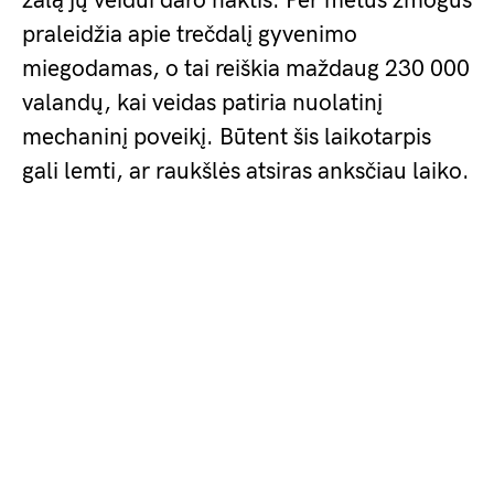
žalą jų veidui daro naktis. Per metus žmogus
praleidžia apie trečdalį gyvenimo
miegodamas, o tai reiškia maždaug 230 000
valandų, kai veidas patiria nuolatinį
mechaninį poveikį. Būtent šis laikotarpis
gali lemti, ar raukšlės atsiras anksčiau laiko.