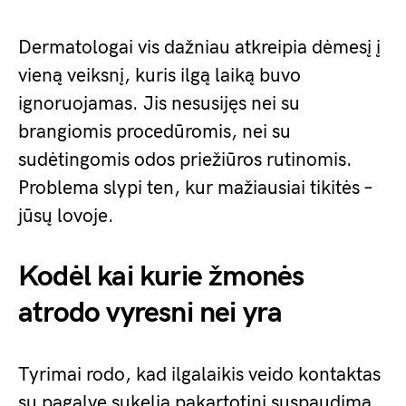
Dermatologai vis dažniau atkreipia dėmesį į
vieną veiksnį, kuris ilgą laiką buvo
ignoruojamas. Jis nesusijęs nei su
brangiomis procedūromis, nei su
sudėtingomis odos priežiūros rutinomis.
Problema slypi ten, kur mažiausiai tikitės –
jūsų lovoje.
Kodėl kai kurie žmonės
atrodo vyresni nei yra
Tyrimai rodo, kad ilgalaikis veido kontaktas
su pagalve sukelia pakartotinį suspaudimą,