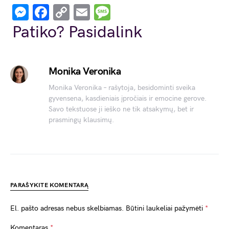
Messenger
Facebook
Copy
Email
Message
Link
Patiko? Pasidalink
Monika Veronika
Monika Veronika – rašytoja, besidominti sveika
gyvensena, kasdieniais įpročiais ir emocine gerove.
Savo tekstuose ji ieško ne tik atsakymų, bet ir
prasmingų klausimų.
PARAŠYKITE KOMENTARĄ
El. pašto adresas nebus skelbiamas.
Būtini laukeliai pažymėti
*
Komentaras
*