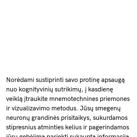
Norėdami sustiprinti savo protinę apsaugą
nuo kognityvinių sutrikimų, į kasdienę
veiklą įtraukite mnemotechnines priemones
ir vizualizavimo metodus. Jūsų smegenų
neuronų grandinės prisitaikys, sukurdamos
stipresnius atminties kelius ir pagerindamos
jūsų gebėjimą pasiekti sukauptą informaciją