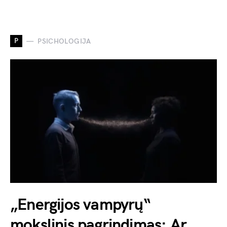
P
PSICHOLOGIJA
„Energijos vampyrų“
mokslinis pagrindimas: Ar