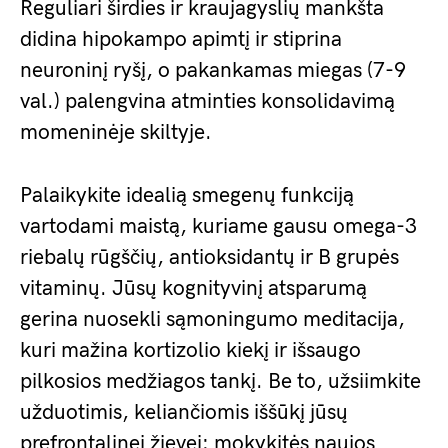
Reguliari širdies ir kraujagyslių mankšta
didina hipokampo apimtį ir stiprina
neuroninį ryšį, o pakankamas miegas (7-9
val.) palengvina atminties konsolidavimą
momeninėje skiltyje.
Palaikykite idealią smegenų funkciją
vartodami maistą, kuriame gausu omega-3
riebalų rūgščių, antioksidantų ir B grupės
vitaminų. Jūsų kognityvinį atsparumą
gerina nuosekli sąmoningumo meditacija,
kuri mažina kortizolio kiekį ir išsaugo
pilkosios medžiagos tankį. Be to, užsiimkite
užduotimis, keliančiomis iššūkį jūsų
prefrontalinei žievei: mokykitės naujos