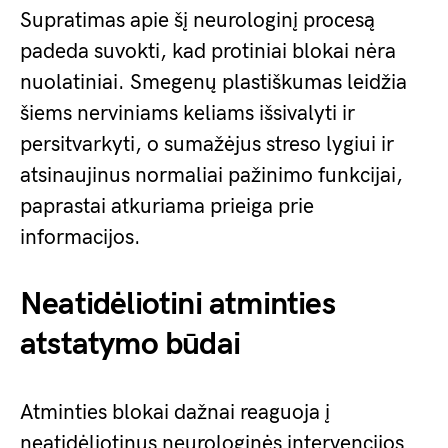
Supratimas apie šį neurologinį procesą
padeda suvokti, kad protiniai blokai nėra
nuolatiniai. Smegenų plastiškumas leidžia
šiems nerviniams keliams išsivalyti ir
persitvarkyti, o sumažėjus streso lygiui ir
atsinaujinus normaliai pažinimo funkcijai,
paprastai atkuriama prieiga prie
informacijos.
Neatidėliotini atminties
atstatymo būdai
Atminties blokai dažnai reaguoja į
neatidėliotinus neurologinės intervencijos