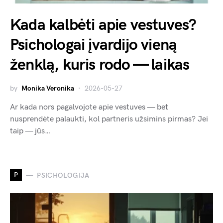
Kada kalbėti apie vestuves?
Psichologai įvardijo vieną
ženklą, kuris rodo — laikas
by
Monika Veronika
2026-05-27
Ar kada nors pagalvojote apie vestuves — bet
nusprendėte palaukti, kol partneris užsimins pirmas? Jei
taip — jūs…
P
PSICHOLOGIJA