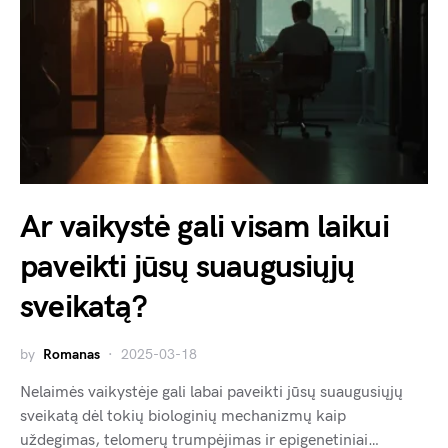
Ar vaikystė gali visam laikui
paveikti jūsų suaugusiųjų
sveikatą?
by
Romanas
2025-03-18
Nelaimės vaikystėje gali labai paveikti jūsų suaugusiųjų
sveikatą dėl tokių biologinių mechanizmų kaip
uždegimas, telomerų trumpėjimas ir epigenetiniai…