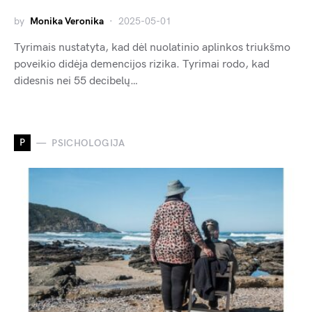
by
Monika Veronika
2025-05-01
Tyrimais nustatyta, kad dėl nuolatinio aplinkos triukšmo
poveikio didėja demencijos rizika. Tyrimai rodo, kad
didesnis nei 55 decibelų…
P
PSICHOLOGIJA