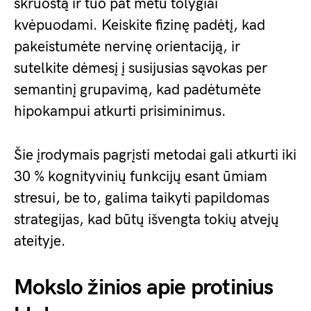
skruostą ir tuo pat metu tolygiai
kvėpuodami. Keiskite fizinę padėtį, kad
pakeistumėte nervinę orientaciją, ir
sutelkite dėmesį į susijusias sąvokas per
semantinį grupavimą, kad padėtumėte
hipokampui atkurti prisiminimus.
Šie įrodymais pagrįsti metodai gali atkurti iki
30 % kognityvinių funkcijų esant ūmiam
stresui, be to, galima taikyti papildomas
strategijas, kad būtų išvengta tokių atvejų
ateityje.
Mokslo žinios apie protinius