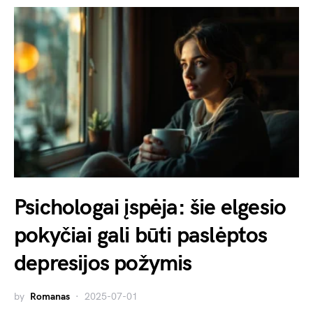
Psichologai įspėja: šie elgesio
pokyčiai gali būti paslėptos
depresijos požymis
by
Romanas
2025-07-01