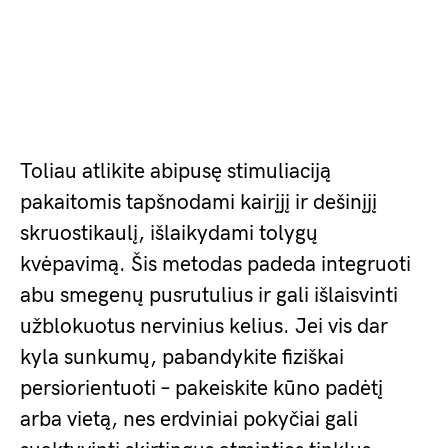
Toliau atlikite abipusę stimuliaciją
pakaitomis tapšnodami kairįjį ir dešinįjį
skruostikaulį, išlaikydami tolygų
kvėpavimą. Šis metodas padeda integruoti
abu smegenų pusrutulius ir gali išlaisvinti
užblokuotus nervinius kelius. Jei vis dar
kyla sunkumų, pabandykite fiziškai
persiorientuoti – pakeiskite kūno padėtį
arba vietą, nes erdviniai pokyčiai gali