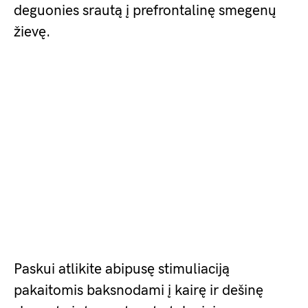
deguonies srautą į prefrontalinę smegenų
žievę.
Paskui atlikite abipusę stimuliaciją
pakaitomis baksnodami į kairę ir dešinę