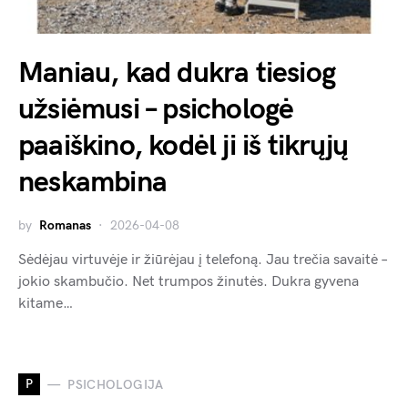
Maniau, kad dukra tiesiog
užsiėmusi – psichologė
paaiškino, kodėl ji iš tikrųjų
neskambina
by
Romanas
2026-04-08
Sėdėjau virtuvėje ir žiūrėjau į telefoną. Jau trečia savaitė –
jokio skambučio. Net trumpos žinutės. Dukra gyvena
kitame…
P
PSICHOLOGIJA