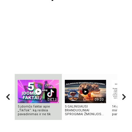
04:13
09:20
5 įdomūs faktai apie
5 GALINGIAUSI
14 grožio pa
„TikTok“: ką reiškia
BRANDUOLINIAI
minutės | M
pavadinimas ir ne tik
SPROGIMAI ŽMONIJOS...
pamoka