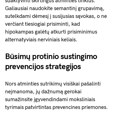
suaktyvinti skirtingus atminties tinklus.
Galiausiai naudokite semantinį grupavimą,
sutelkdami dėmesį į susijusias sąvokas, o ne
verčiant tiesiogiai prisiminti, kad
hipokampas galėtų atkurti prisiminimus
alternatyviais nerviniais keliais.
Būsimų protinio sustingimo
prevencijos strategijos
Nors atminties sutrikimų visiškai pašalinti
neįmanoma, jų dažnumą gerokai
sumažinsite įgyvendindami moksliniais
tyrimais patvirtintas prevencines priemones.