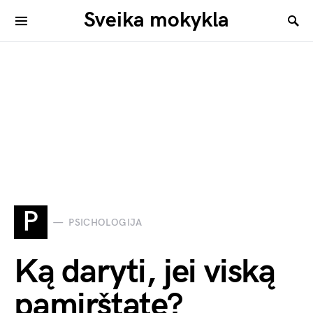
Sveika mokykla
P
PSICHOLOGIJA
Ką daryti, jei viską
pamirštate?