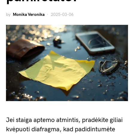
by
Monika Veronika
2025-03-06
Jei staiga aptemo atmintis, pradėkite giliai
kvėpuoti diafragma, kad padidintumėte