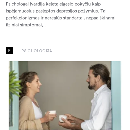
Psichologai įvardija keletą elgesio pokyčių kaip
įspėjamuosius paslėptos depresijos požymius. Tai
perfekcionizmas ir nerealūs standartai, nepaaiškinami
fiziniai simptomai,…
P
PSICHOLOGIJA