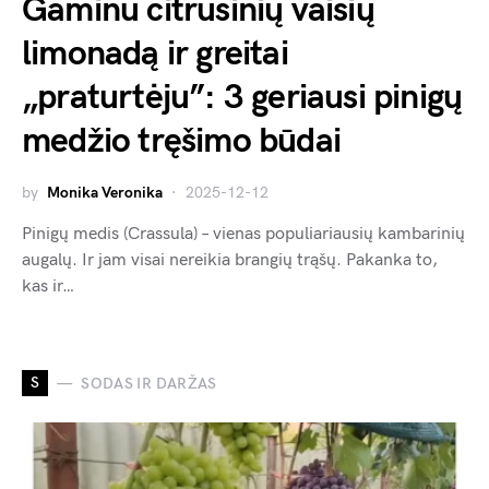
Gaminu citrusinių vaisių
limonadą ir greitai
„praturtėju”: 3 geriausi pinigų
medžio tręšimo būdai
by
Monika Veronika
2025-12-12
Pinigų medis (Crassula) – vienas populiariausių kambarinių
augalų. Ir jam visai nereikia brangių trąšų. Pakanka to,
kas ir…
S
SODAS IR DARŽAS