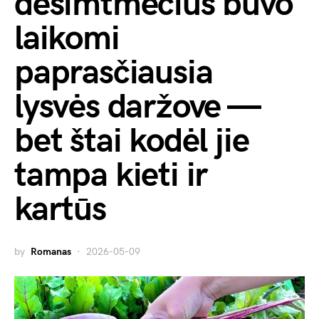
dešimtmečius buvo
laikomi
paprasčiausia
lysvės daržove —
bet štai kodėl jie
tampa kieti ir
kartūs
by
Romanas
2026-05-09