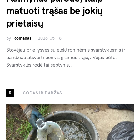
matuoti trąšas be jokių
prietaisų
by
Romanas
2026-05-18
Stovėjau prie lysvės su elektroninėmis svarstyklėmis ir
bandžiau atsverti penkis gramus trąšų. Vėjas pūtė.
Svarstyklės rodė tai septynis,…
S
SODAS IR DARŽAS