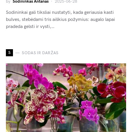
by
Sodininkas Antanas
2025-06-28
Sodininkai gali tiksliai nustatyti, kada geriausia kasti
bulves, stebėdami tris aiškius požymius: augalo lapai
pradeda gelsti ir vysti,…
S
SODAS IR DARŽAS