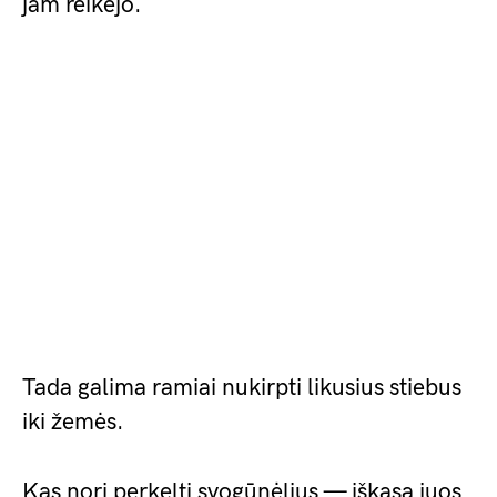
jam reikėjo.
Tada galima ramiai nukirpti likusius stiebus
iki žemės.
Kas nori perkelti svogūnėlius — iškasa juos