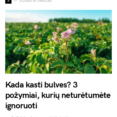
S
SODAS IR DARŽAS
Kada kasti bulves? 3
požymiai, kurių neturėtumėte
ignoruoti