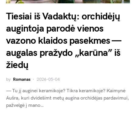
Tiesiai iš Vadaktų: orchidėjų
augintoja parodė vienos
vazono klaidos pasekmes —
augalas pražydo „karūna” iš
žiedų
by
Romanas
2026-05-04
— Tu jį auginei keramikoje? Tikra keramikoje? Kaimynė
Aušra, kuri dvidešimt metų augina orchidėjas pardavimui,
pažvelgė į mano…