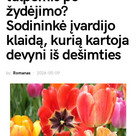
žydėjimo?
Sodininkė įvardijo
klaidą, kurią kartoja
devyni iš dešimties
by
Romanas
2026-05-09