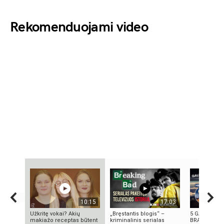
Rekomenduojami video
10:15
17:03
Užkritę vokai? Akių
„Bręstantis blogis“ –
5 GALINGIAU
makiažo receptas būtent
kriminalinis serialas
BRANDUOLIN