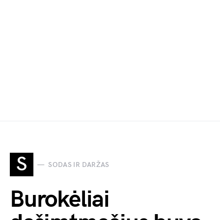
S
SODAS IR DARŽAS
Burokėliai