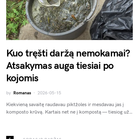
Kuo tręšti daržą nemokamai?
Atsakymas auga tiesiai po
kojomis
by
Romanas
2026-05-15
Kiekvieną savaitę raudavau piktžoles ir mesdavau jas į
komposto krūvą. Kartais net ne į kompostą — tiesiog už…