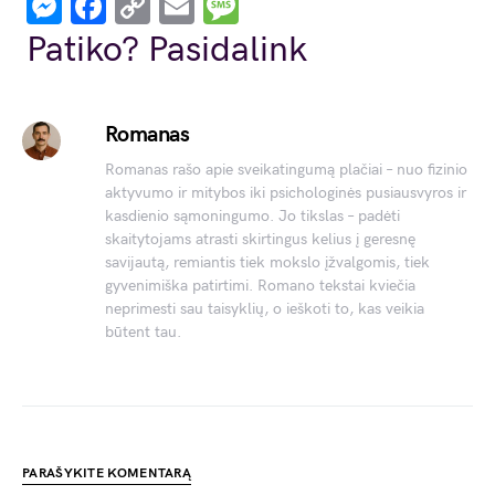
Messenger
Facebook
Copy
Email
Message
Link
Patiko? Pasidalink
Romanas
Romanas rašo apie sveikatingumą plačiai – nuo fizinio
aktyvumo ir mitybos iki psichologinės pusiausvyros ir
kasdienio sąmoningumo. Jo tikslas – padėti
skaitytojams atrasti skirtingus kelius į geresnę
savijautą, remiantis tiek mokslo įžvalgomis, tiek
gyvenimiška patirtimi. Romano tekstai kviečia
neprimesti sau taisyklių, o ieškoti to, kas veikia
būtent tau.
PARAŠYKITE KOMENTARĄ