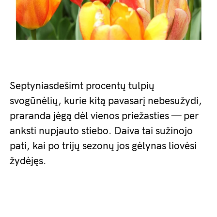
Septyniasdešimt procentų tulpių
svogūnėlių, kurie kitą pavasarį nebesužydi,
praranda jėgą dėl vienos priežasties — per
anksti nupjauto stiebo. Daiva tai sužinojo
pati, kai po trijų sezonų jos gėlynas liovėsi
žydėjęs.