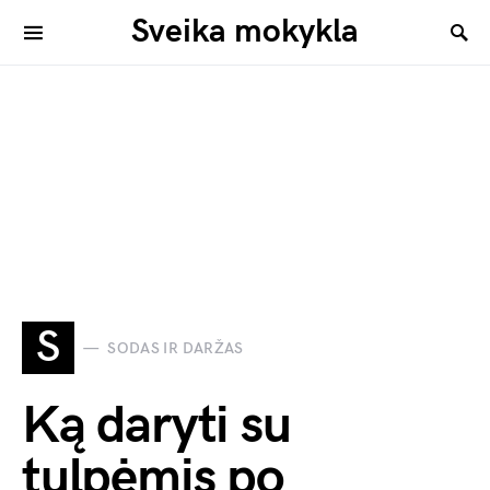
Sveika mokykla
S
SODAS IR DARŽAS
Ką daryti su
tulpėmis po