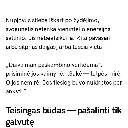
Nupjovus stiebą iškart po žydėjimo,
svogūnėlis netenka vienintelio energijos
šaltinio. Jis nebeatsikuria. Kitą pavasarį —
arba silpnas daigas, arba tuščia vieta.
„Daiva man paskambino verkdama”, —
prisiminė jos kaimynė. „Sakė — tulpės mirė.
O jos nemirė. Jos tiesiog buvo nukirptos per
anksti.”
Teisingas būdas — pašalinti tik
galvutę