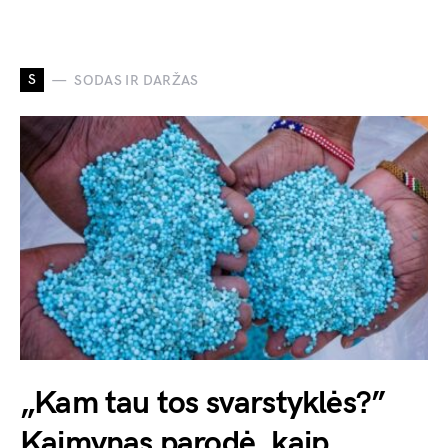
S
SODAS IR DARŽAS
„Kam tau tos svarstyklės?”
Kaimynas parodė, kaip