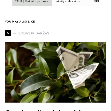
TAU!!! | Makiažo pamoka
pakeitęs televizijos...
SPROGIMAI 
YOU MAY ALSO LIKE
S
SODAS IR DARŽAS