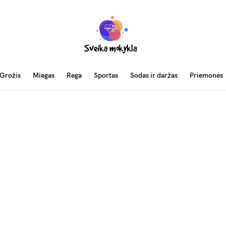
Grožis
Miegas
Rega
Sportas
Sodas ir daržas
Priemonės