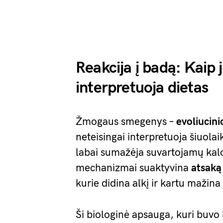
Reakcija į badą: Kaip
interpretuoja dietas
Žmogaus smegenys –
evoliucini
neteisingai interpretuoja šiuolai
labai sumažėja suvartojamų kalor
mechanizmai suaktyvina
atsaką
kurie didina alkį ir kartu mažin
Ši biologinė apsauga, kuri buvo 