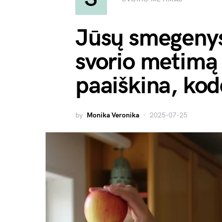
Jūsų smegenys
svorio metimą 
paaiškina, kod
by
Monika Veronika
2025-07-25