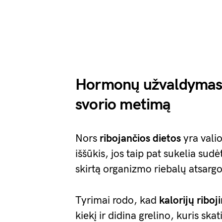
Hormonų užvaldymas:
svorio metimą
Nors
ribojančios dietos
yra vali
iššūkis, jos taip pat sukelia sud
skirtą organizmo riebalų atsarg
Tyrimai rodo, kad
kalorijų riboj
kiekį ir didina grelino, kuris ska