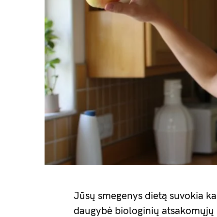
Jūsų smegenys dietą suvokia k
daugybė biologinių atsakomųjų 