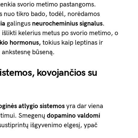
 kenkia svorio metimo pastangoms.
s nuo tikro bado, todėl, norėdamos
ia
galingus
neurocheminius signalus
.
i išlikti kelerius metus po svorio metimo, o
lkio hormonus,
tokius kaip leptinas ir
 į ankstesnę būseną.
sistemos, kovojančios su
oginės atlygio sistemos
yra dar viena
metimui. Smegenų
dopamino valdomi
sustiprintų išgyvenimo elgesį, ypač