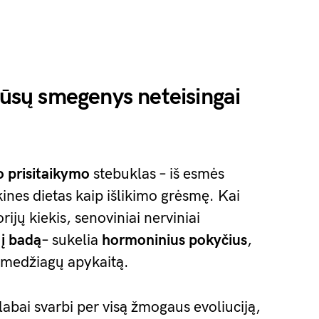
 jūsų smegenys neteisingai
o prisitaikymo
stebuklas – iš esmės
kines dietas kaip išlikimo grėsmę. Kai
ijų kiekis, senoviniai nerviniai
 į badą
– sukelia
hormoninius pokyčius
,
a medžiagų apykaitą.
labai svarbi per visą žmogaus evoliuciją,