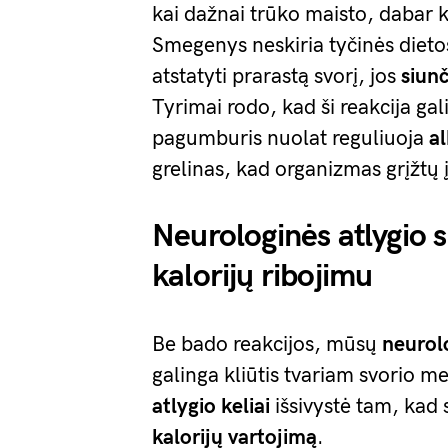
kai dažnai trūko maisto, dabar
Smegenys neskiria tyčinės dieto
atstatyti prarastą svorį, jos
siunč
Tyrimai rodo, kad ši reakcija gal
pagumburis nuolat reguliuoja
a
grelinas, kad organizmas grįžtų
Neurologinės atlygio 
kalorijų ribojimu
Be bado reakcijos, mūsų
neurol
galinga kliūtis tvariam svorio 
atlygio keliai
išsivystė tam, kad 
kalorijų vartojimą
.