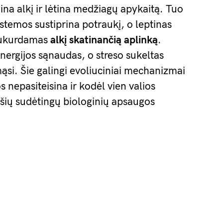
na alkį ir lėtina medžiagų apykaitą. Tuo
stemos sustiprina potraukį, o leptinas
 sukurdamas
alkį skatinančią aplinką
.
ergijos sąnaudas, o streso sukeltas
mąsi. Šie galingi evoliuciniai mechanizmai
s nepasiteisina ir kodėl vien valios
šių sudėtingų biologinių apsaugos