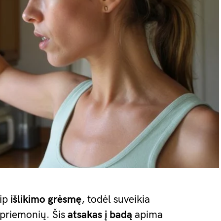
aip
išlikimo grėsmę
, todėl suveikia
priemonių. Šis
atsakas į badą
apima