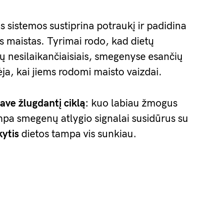
os sistemos sustiprina potraukį ir padidina
s maistas. Tyrimai rodo, kad dietų
etų nesilaikančiaisiais, smegenyse esančių
ja, kai jiems rodomi maisto vaizdai.
save žlugdantį ciklą
: kuo labiau žmogus
tampa smegenų atlygio signalai susidūrus su
kytis
dietos tampa vis sunkiau.