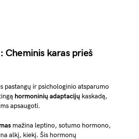
 Cheminis karas prieš
os pastangų ir psichologinio atsparumo
ėtingą
hormoninių adaptacijų
kaskadą,
oms apsaugoti.
imas
mažina leptino, sotumo hormono,
tina alkį, kiekį. Šis hormonų