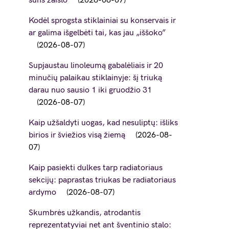
šuns žaislo
2026-08-07
Kodėl sprogsta stiklainiai su konservais ir
ar galima išgelbėti tai, kas jau „iššoko”
2026-08-07
Supjaustau linoleumą gabalėliais ir 20
minučių palaikau stiklainyje: šį triuką
darau nuo sausio 1 iki gruodžio 31
2026-08-07
Kaip užšaldyti uogas, kad nesuliptų: išliks
birios ir šviežios visą žiemą
2026-08-
07
Kaip pasiekti dulkes tarp radiatoriaus
sekcijų: paprastas triukas be radiatoriaus
ardymo
2026-08-07
Skumbrės užkandis, atrodantis
reprezentatyviai net ant šventinio stalo: