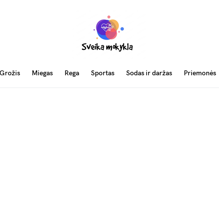
Grožis
Miegas
Rega
Sportas
Sodas ir daržas
Priemonės