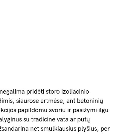
negalima pridėti storo izoliacinio
imis, siaurose ertmėse, ant betoninių
kcijos papildomu svoriu ir pasižymi ilgu
alyginus su tradicine vata ar putų
žsandarina net smulkiausius plyšius, per