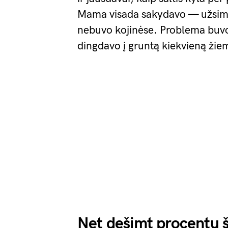
Mama visada sakydavo — užsimov
nebuvo kojinėse. Problema buvo 
dingdavo į gruntą kiekvieną žie
Net dešimt procentų š