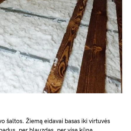
 šaltos. Žiemą eidavai basas iki virtuvės
r padus, per blauzdas, per visą kūną.