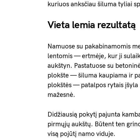
kuriuos anksčiau šiluma tyliai 
Vieta lemia rezultatą
Namuose su pakabinamomis medi
lentomis — ertmėje, kur ji sulaiko
aukštyn. Pastatuose su betoninė
plokšte — šiluma kaupiama ir pa
plokštės — patalpos rytais įšyla
mažesnė.
Didžiausią pokytį pajunta kambari
pirmųjų aukštų. Būtent ten grindų
visą pojūtį namo viduje.