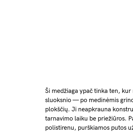
Ši medžiaga ypač tinka ten, kur 
sluoksnio — po medinėmis grind
plokščių. Ji neapkrauna konstru
tarnavimo laiku be priežiūros. P
polistirenu, purškiamos putos u