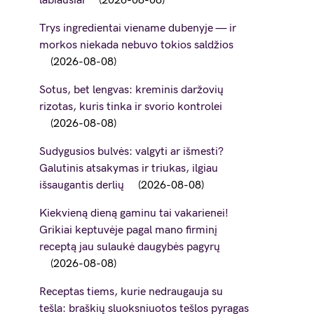
labiausiai
2026-08-08
Trys ingredientai viename dubenyje — ir
morkos niekada nebuvo tokios saldžios
2026-08-08
Sotus, bet lengvas: kreminis daržovių
rizotas, kuris tinka ir svorio kontrolei
2026-08-08
Sudygusios bulvės: valgyti ar išmesti?
Galutinis atsakymas ir triukas, ilgiau
išsaugantis derlių
2026-08-08
Kiekvieną dieną gaminu tai vakarienei!
Grikiai keptuvėje pagal mano firminį
receptą jau sulaukė daugybės pagyrų
2026-08-08
Receptas tiems, kurie nedraugauja su
tešla: braškių sluoksniuotos tešlos pyragas