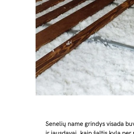
Senelių name grindys visada buvo
ir jausdavai, kaip šaltis kyla pe