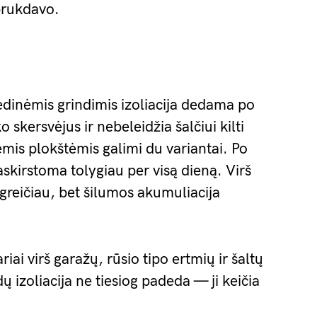
sprukdavo.
nėmis grindimis izoliacija dedama po
 skersvėjus ir nebeleidžia šalčiui kilti
mis plokštėmis galimi du variantai. Po
skirstoma tolygiau per visą dieną. Virš
 greičiau, bet šilumos akumuliacija
ai virš garažų, rūsio tipo ertmių ir šaltų
 izoliacija ne tiesiog padeda — ji keičia