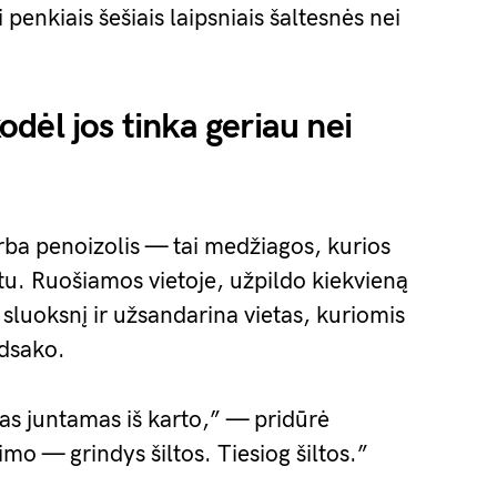
 penkiais šešiais laipsniais šaltesnės nei
dėl jos tinka geriau nei
ba penoizolis — tai medžiagos, kurios
tu. Ruošiamos vietoje, užpildo kiekvieną
są sluoksnį ir užsandarina vietas, kuriomis
dsako.
tas juntamas iš karto,” — pridūrė
imo — grindys šiltos. Tiesiog šiltos.”