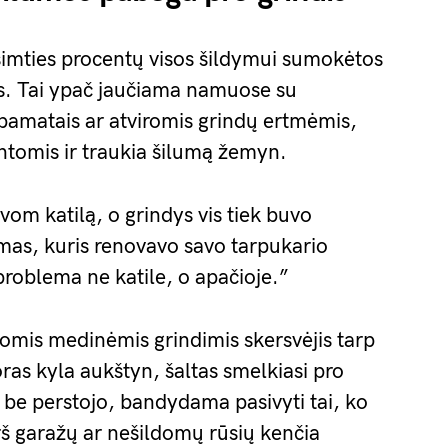
šimties procentų visos šildymui sumokėtos
is. Tai ypač jaučiama namuose su
 pamatais ar atviromis grindų ertmėmis,
entomis ir traukia šilumą žemyn.
vom katilą, o grindys vis tiek buvo
mas, kuris renovavo savo tarpukario
roblema ne katile, o apačioje.”
mis medinėmis grindimis skersvėjis tarp
oras kyla aukštyn, šaltas smelkiasi pro
a be perstojo, bandydama pasivyti tai, ko
rš garažų ar nešildomų rūsių kenčia