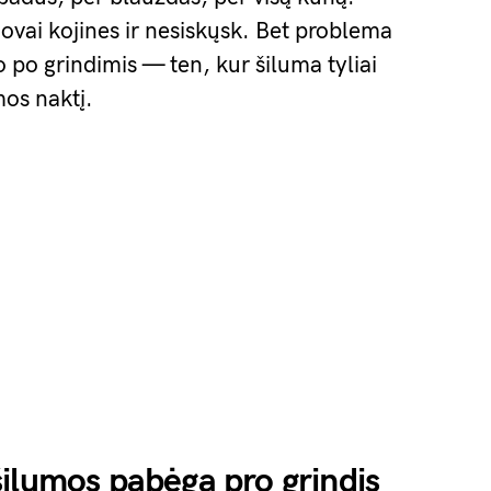
ai kojines ir nesiskųsk. Bet problema
po grindimis — ten, kur šiluma tyliai
mos naktį.
ilumos pabėga pro grindis