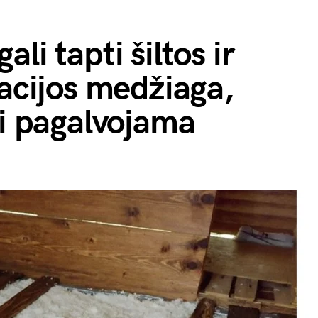
li tapti šiltos ir
iacijos medžiaga,
ai pagalvojama