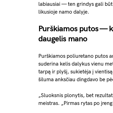
labiausiai — ten grindys gali būti
likusioje namo dalyje.
Purškiamos putos — ko
daugelis mano
Purškiamos poliuretano putos ar
suderina kelis dalykus vienu me
tarpą ir plyšį, sukietėja į vienti
šiluma anksčiau dingdavo be pė
„Sluoksnis plonytis, bet rezulta
meistras. „Pirmas rytas po įreng