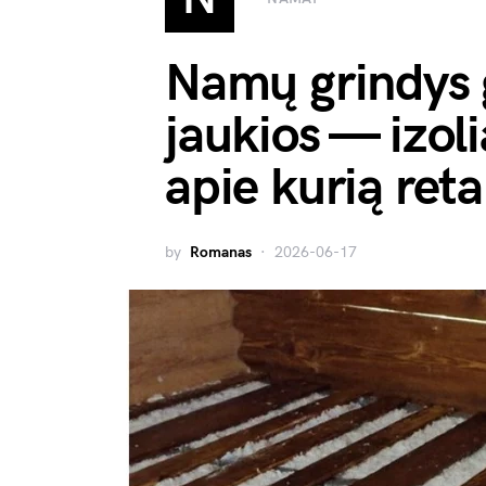
Namų grindys ga
jaukios — izol
apie kurią ret
by
Romanas
2026-06-17