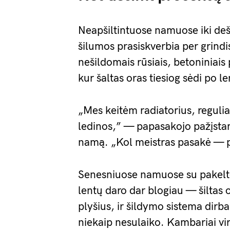
Neapšiltintuose namuose iki de
šilumos prasiskverbia per grind
nešildomais rūsiais, betoniniais
kur šaltas oras tiesiog sėdi po l
„Mes keitėm radiatorius, regulia
ledinos,” — papasakojo pažįsta
namą. „Kol meistras pasakė — p
Senesniuose namuose su pakelto
lentų daro dar blogiau — šiltas 
plyšius, ir šildymo sistema dirb
niekaip nesulaiko. Kambariai vi