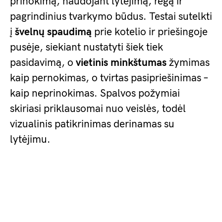
prinokimą, naudojant lytėjimą, regą ir
pagrindinius tvarkymo būdus. Testai sutelkti
į
švelnų spaudimą
prie kotelio ir priešingoje
pusėje, siekiant nustatyti šiek tiek
pasidavimą, o
vietinis minkštumas
žymimas
kaip pernokimas, o tvirtas pasipriešinimas –
kaip neprinokimas. Spalvos požymiai
skiriasi priklausomai nuo veislės, todėl
vizualinis patikrinimas derinamas su
lytėjimu.