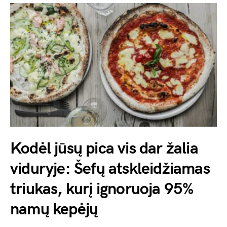
Kodėl jūsų pica vis dar žalia
viduryje: Šefų atskleidžiamas
triukas, kurį ignoruoja 95%
namų kepėjų