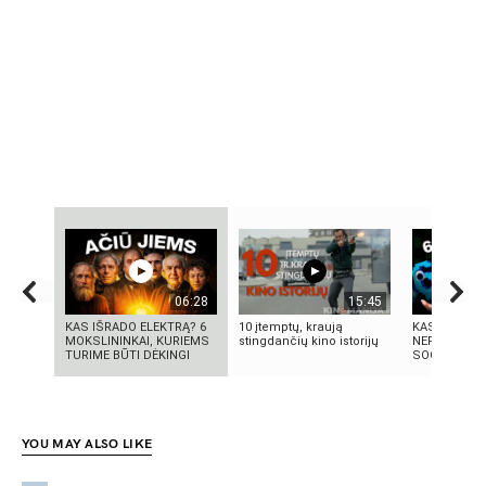
06:28
15:45
KAS IŠRADO ELEKTRĄ? 6
10 įtemptų, kraują
KAS TAS „SI
MOKSLININKAI, KURIEMS
stingdančių kino istorijų
NEPAAIŠKI
TURIME BŪTI DĖKINGI
SOCIALINIS
YOU MAY ALSO LIKE