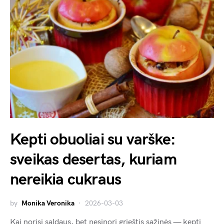
Kepti obuoliai su varške:
sveikas desertas, kuriam
nereikia cukraus
by
Monika Veronika
2026-03-03
Kai norisi saldaus, bet nesinori grieštis sąžinės — kepti