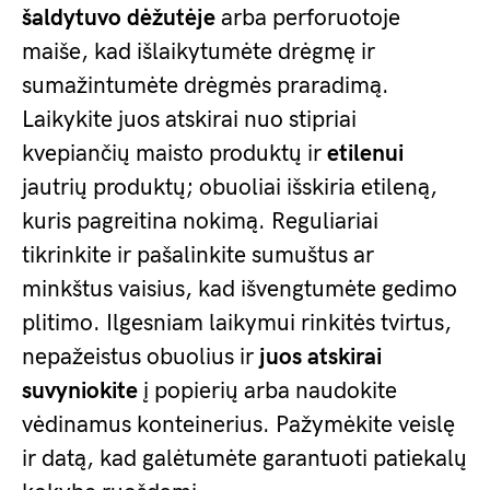
šaldytuvo dėžutėje
arba perforuotoje
maiše, kad išlaikytumėte drėgmę ir
sumažintumėte drėgmės praradimą.
Laikykite juos atskirai nuo stipriai
kvepiančių maisto produktų ir
etilenui
jautrių produktų; obuoliai išskiria etileną,
kuris pagreitina nokimą. Reguliariai
tikrinkite ir pašalinkite sumuštus ar
minkštus vaisius, kad išvengtumėte gedimo
plitimo. Ilgesniam laikymui rinkitės tvirtus,
nepažeistus obuolius ir
juos atskirai
suvyniokite
į popierių arba naudokite
vėdinamus konteinerius. Pažymėkite veislę
ir datą, kad galėtumėte garantuoti patiekalų