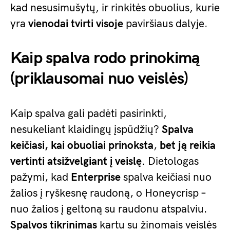
kad nesusimušytų, ir rinkitės obuolius, kurie
yra
vienodai tvirti visoje
paviršiaus dalyje.
Kaip spalva rodo prinokimą
(priklausomai nuo veislės)
Kaip spalva gali padėti pasirinkti,
nesukeliant klaidingų įspūdžių?
Spalva
keičiasi, kai obuoliai prinoksta
,
bet ją reikia
vertinti atsižvelgiant į veislę.
Dietologas
pažymi, kad
Enterprise
spalva keičiasi nuo
žalios į ryškesnę raudoną, o Honeycrisp –
nuo žalios į geltoną su raudonu atspalviu.
Spalvos tikrinimas
kartu su žinomais veislės