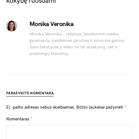
kokybę ruošdami
Monika Veronika
Monika Veronika – rašytoja, besidominti sveika
gyvensena, kasdieniais įpročiais ir emocine gerove.
Savo tekstuose ji ieško ne tik atsakymų, bet ir
prasmingų klausimų.
PARAŠYKITE KOMENTARĄ
El. pašto adresas nebus skelbiamas.
Būtini laukeliai pažymėti
*
Komentaras
*