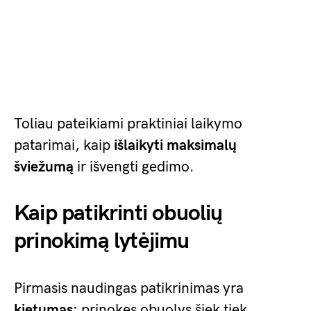
Toliau pateikiami praktiniai laikymo
patarimai, kaip
išlaikyti maksimalų
šviežumą
ir išvengti gedimo.
Kaip patikrinti obuolių
prinokimą lytėjimu
Pirmasis naudingas patikrinimas yra
kietumas
: prinokęs obuolys šiek tiek