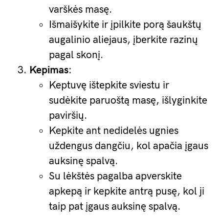
varškės masę.
Išmaišykite ir įpilkite porą šaukštų
augalinio aliejaus, įberkite razinų
pagal skonį.
Kepimas
:
Keptuvę ištepkite sviestu ir
sudėkite paruoštą masę, išlyginkite
paviršių.
Kepkite ant nedidelės ugnies
uždengus dangčiu, kol apačia įgaus
auksinę spalvą.
Su lėkštės pagalba apverskite
apkepą ir kepkite antrą pusę, kol ji
taip pat įgaus auksinę spalvą.