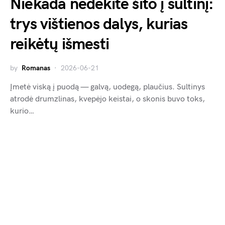
Niekada nedėkite šito į sultinį:
trys vištienos dalys, kurias
reikėtų išmesti
by
Romanas
2026-06-21
Įmetė viską į puodą — galvą, uodegą, plaučius. Sultinys
atrodė drumzlinas, kvepėjo keistai, o skonis buvo toks,
kurio…