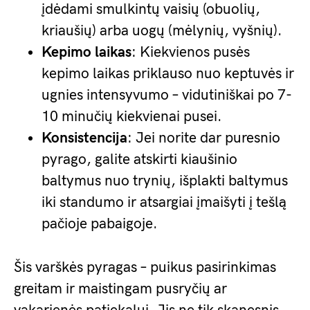
įdėdami smulkintų vaisių (obuolių,
kriaušių) arba uogų (mėlynių, vyšnių).
Kepimo laikas
: Kiekvienos pusės
kepimo laikas priklauso nuo keptuvės ir
ugnies intensyvumo – vidutiniškai po 7-
10 minučių kiekvienai pusei.
Konsistencija
: Jei norite dar puresnio
pyrago, galite atskirti kiaušinio
baltymus nuo trynių, išplakti baltymus
iki standumo ir atsargiai įmaišyti į tešlą
pačioje pabaigoje.
Šis varškės pyragas – puikus pasirinkimas
greitam ir maistingam pusryčių ar