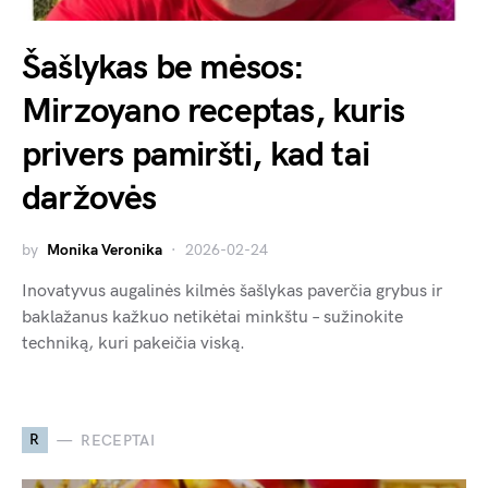
Šašlykas be mėsos:
Mirzoyano receptas, kuris
privers pamiršti, kad tai
daržovės
by
Monika Veronika
2026-02-24
Inovatyvus augalinės kilmės šašlykas paverčia grybus ir
baklažanus kažkuo netikėtai minkštu – sužinokite
techniką, kuri pakeičia viską.
R
RECEPTAI