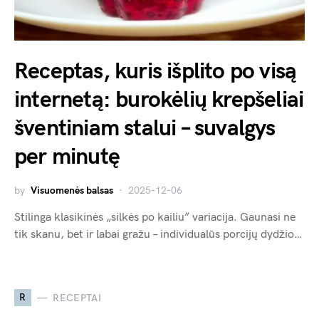
Receptas, kuris išplito po visą
internetą: burokėlių krepšeliai
šventiniam stalui – suvalgys
per minutę
by
Visuomenės balsas
2025-12-06
Stilinga klasikinės „silkės po kailiu” variacija. Gaunasi ne
tik skanu, bet ir labai gražu – individualūs porcijų dydžio…
R
RECEPTAI