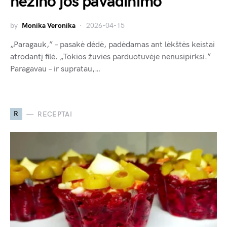
nežino jos pavadinimo
by
Monika Veronika
2026-04-15
„Paragauk,” – pasakė dėdė, padėdamas ant lėkštės keistai
atrodantį filė. „Tokios žuvies parduotuvėje nenusipirksi.”
Paragavau – ir supratau,…
R
RECEPTAI