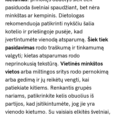
pasiduoda švelniai spaudžiant, bet nėra
minkštas ar kempinis. Dietologas
rekomenduoja patikrinti nykščiu šalia
kotelio ir priešingoje pusėje, kad
įvertintumėte vienodą atsparumą.
Šiek tiek
pasidavimas
rodo traškumą ir tinkamumą
valgyti; kietas atsparumas rodo
neprinokusią tekstūrą.
Vietinės minkštos
vietos
arba miltingos sritys rodo pernokimą
arba gedimą ir jų reikėtų vengti, kai
patiekiate kitiems. Renkantis grupės
nariams, patikrinkite kelis obuolius iš
partijos, kad įsitikintumėte, jog jie yra
vienodo kietumo. Su vaisiais elkitės švelniai,