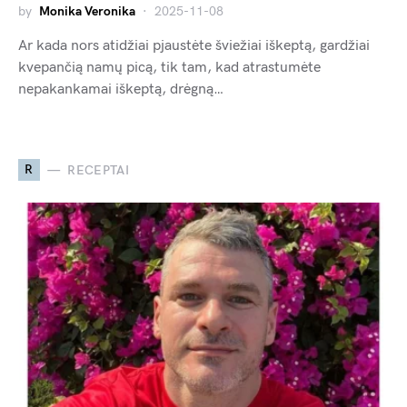
by
Monika Veronika
2025-11-08
Ar kada nors atidžiai pjaustėte šviežiai iškeptą, gardžiai
kvepančią namų picą, tik tam, kad atrastumėte
nepakankamai iškeptą, drėgną…
R
RECEPTAI