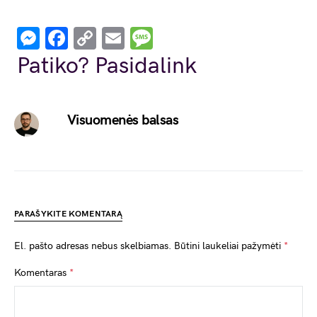
Messenger
Facebook
Copy
Email
Message
Link
Patiko? Pasidalink
Visuomenės balsas
PARAŠYKITE KOMENTARĄ
El. pašto adresas nebus skelbiamas.
Būtini laukeliai pažymėti
*
Komentaras
*