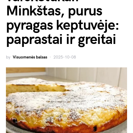
Minkštas, purus
pyragas keptuvėje:
paprastai ir greitai
by
Visuomenės balsas
2025-10-08