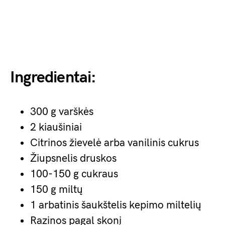
Ingredientai:
300 g varškės
2 kiaušiniai
Citrinos žievelė arba vanilinis cukrus
Žiupsnelis druskos
100-150 g cukraus
150 g miltų
1 arbatinis šaukštelis kepimo miltelių
Razinos pagal skonį