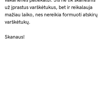
vakarienės patiekalui. Jis ne tik skanesnis
už įprastus varškėtukus, bet ir reikalauja
mažiau laiko, nes nereikia formuoti atskirų
varškėtukų.
Skanaus!