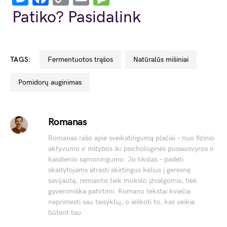
Link
Patiko? Pasidalink
TAGS:
fermentuotos trąšos
natūralūs mišiniai
pomidorų auginimas
Romanas
Romanas rašo apie sveikatingumą plačiai – nuo fizinio
aktyvumo ir mitybos iki psichologinės pusiausvyros ir
kasdienio sąmoningumo. Jo tikslas – padėti
skaitytojams atrasti skirtingus kelius į geresnę
savijautą, remiantis tiek mokslo įžvalgomis, tiek
gyvenimiška patirtimi. Romano tekstai kviečia
neprimesti sau taisyklių, o ieškoti to, kas veikia
būtent tau.