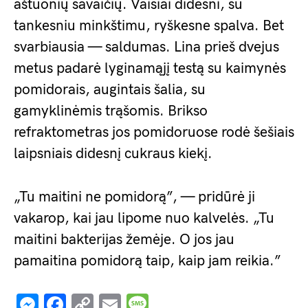
aštuonių savaičių. Vaisiai didesni, su
tankesniu minkštimu, ryškesne spalva. Bet
svarbiausia — saldumas. Lina prieš dvejus
metus padarė lyginamąjį testą su kaimynės
pomidorais, augintais šalia, su
gamyklinėmis trąšomis. Brikso
refraktometras jos pomidoruose rodė šešiais
laipsniais didesnį cukraus kiekį.
„Tu maitini ne pomidorą”, — pridūrė ji
vakarop, kai jau lipome nuo kalvelės. „Tu
maitini bakterijas žemėje. O jos jau
pamaitina pomidorą taip, kaip jam reikia.”
Messenger
Facebook
Copy
Email
Message