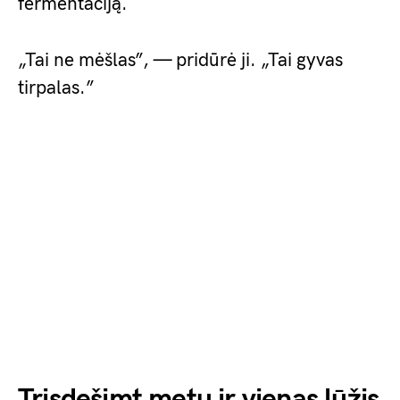
fermentaciją.
„Tai ne mėšlas”, — pridūrė ji. „Tai gyvas
tirpalas.”
Trisdešimt metų ir vienas lūžis