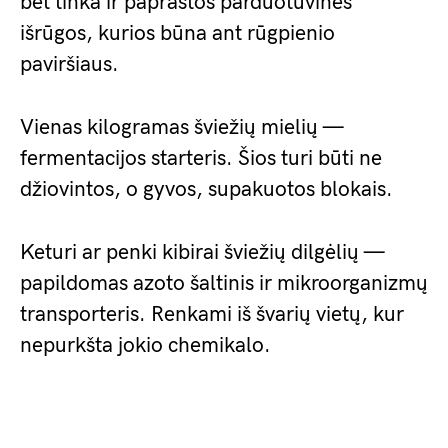
bet tinka ir paprastos parduotuvinės
išrūgos, kurios būna ant rūgpienio
paviršiaus.
Vienas kilogramas šviežių mielių —
fermentacijos starteris. Šios turi būti ne
džiovintos, o gyvos, supakuotos blokais.
Keturi ar penki kibirai šviežių dilgėlių —
papildomas azoto šaltinis ir mikroorganizmų
transporteris. Renkami iš švarių vietų, kur
nepurkšta jokio chemikalo.