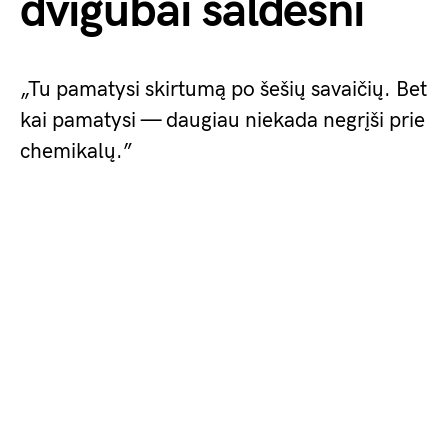
dvigubai saldesni
„Tu pamatysi skirtumą po šešių savaičių. Bet
kai pamatysi — daugiau niekada negrįši prie
chemikalų.”