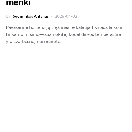
menki
by
Sodininkas Antanas
2026-04-02
Pavasarinė hortenzijų tręšimas reikalauja tikslaus laiko ir
tinkamo mišinio—sužinokite, kodėl dirvos temperatūra
yra svarbesnė, nei manote.