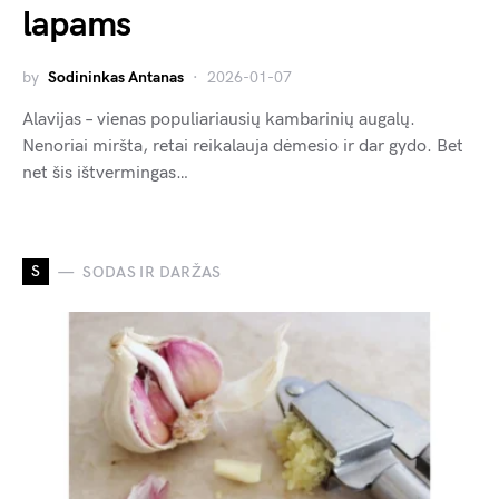
lapams
by
Sodininkas Antanas
2026-01-07
Alavijas – vienas populiariausių kambarinių augalų.
Nenoriai miršta, retai reikalauja dėmesio ir dar gydo. Bet
net šis ištvermingas…
S
SODAS IR DARŽAS