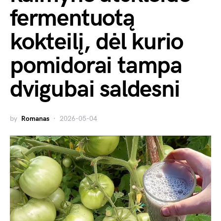
fermentuotą
kokteilį, dėl kurio
pomidorai tampa
dvigubai saldesni
by
Romanas
2026-05-04