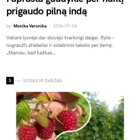
prigaudo pilną indą
by
Monika Veronika
2026-07-04
Vakare lysvėje dar stovėjo tvarkingi daigai. Ryte –
nugraužti stiebeliai ir sidabrinis takelis per žemę.
„Maniau, kad kažkas…
S
SODAS IR DARŽAS