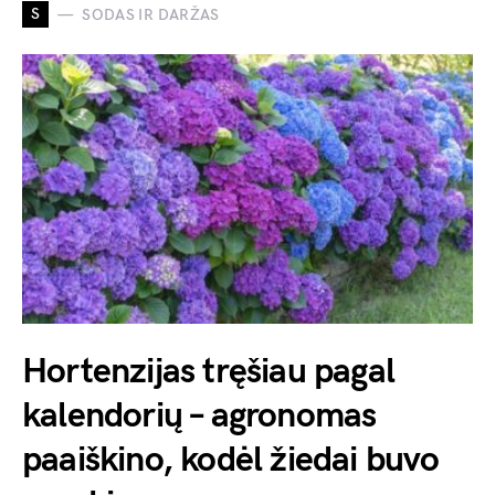
S
SODAS IR DARŽAS
Hortenzijas tręšiau pagal
kalendorių – agronomas
paaiškino, kodėl žiedai buvo