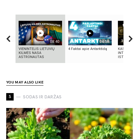
08:40
04:58
VIENINTELIS LIETUVIŲ
4 Faktai apie Antarktidą
KAS SUKŪRĖ
KILMĖS NASA
INTELEKTĄ?
ASTRONAUTAS
ISTORIJA IR 
YOU MAY ALSO LIKE
S
SODAS IR DARŽAS