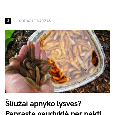
S
SODAS IR DARŽAS
Šliužai apnyko lysves?
Paprasta gaudyklė per naktį