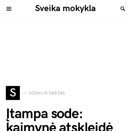
Sveika mokykla
S
SODAS IR DARŽAS
Įtampa sode:
kaimynė atskleidė