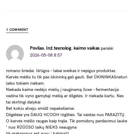
1 COMMENT
Povilas. Inž.texnolog. kaimo vaikas
parašė:
2026-05-08 8:57
romano briedai. Išrūgos – labai sveikas ir nepigus produktas.
Karvės mėšlo tu tik pas ūkininką gali gauti. Bet ŪKININKASneturi
laiko tokiem niekam.
Niekada kaime nedėjo mielių į rauginamą (loxe – fermentacija
vadina tik vyno gamybą) mėšlą ar dilgėles. Ir niekada kartu. Nes
tai skirtingi dalykai
Bet kokiu atveju smidž nepakeliamai.
Dilgėlėse yra DAUG HCOOH rūgšties. Tai vaistas nuo PARAZITŲ.
O karvės mėšlo raugas kaip trąša. Tik pomidorų pardavimui lauke
‘ nuo RŪŪŪSO laikų NIEKS neaugyna
Va makaronus ant ausų ‘ kabina!!!