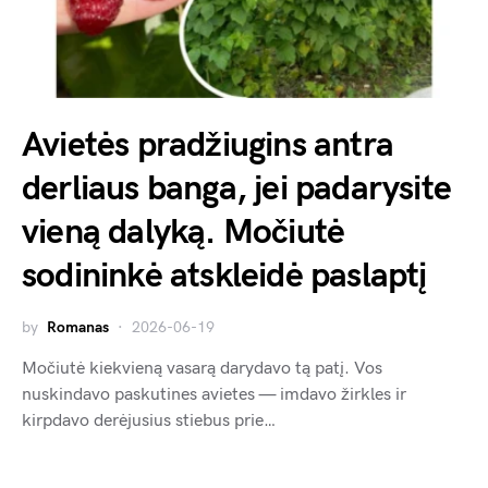
Avietės pradžiugins antra
derliaus banga, jei padarysite
vieną dalyką. Močiutė
sodininkė atskleidė paslaptį
by
Romanas
2026-06-19
Močiutė kiekvieną vasarą darydavo tą patį. Vos
nuskindavo paskutines avietes — imdavo žirkles ir
kirpdavo derėjusius stiebus prie…