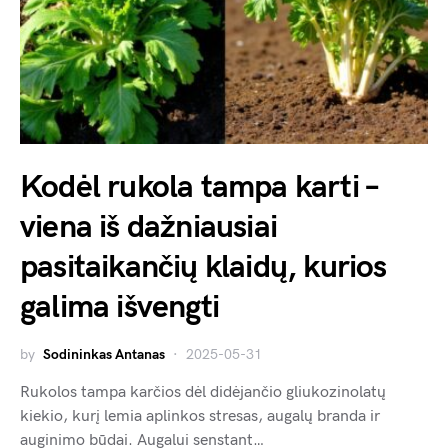
Kodėl rukola tampa karti –
viena iš dažniausiai
pasitaikančių klaidų, kurios
galima išvengti
by
Sodininkas Antanas
2025-05-31
Rukolos tampa karčios dėl didėjančio gliukozinolatų
kiekio, kurį lemia aplinkos stresas, augalų branda ir
auginimo būdai. Augalui senstant…