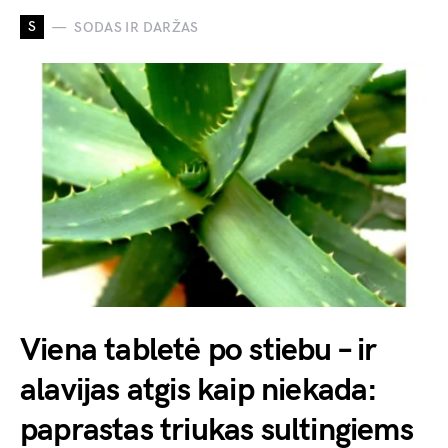
S
SODAS IR DARŽAS
Viena tabletė po stiebu – ir
alavijas atgis kaip niekada:
paprastas triukas sultingiems