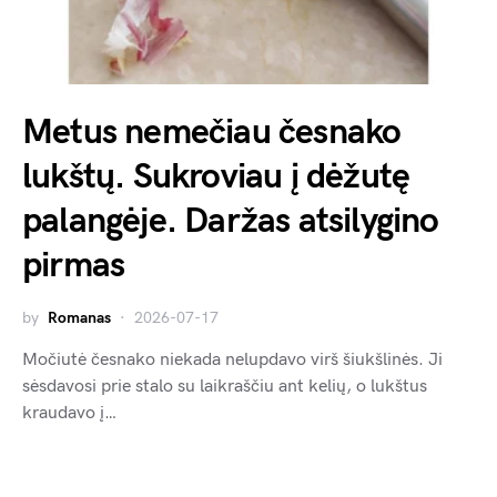
Metus nemečiau česnako
lukštų. Sukroviau į dėžutę
palangėje. Daržas atsilygino
pirmas
by
Romanas
2026-07-17
Močiutė česnako niekada nelupdavo virš šiukšlinės. Ji
sėsdavosi prie stalo su laikraščiu ant kelių, o lukštus
kraudavo į…