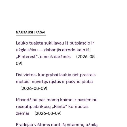
NAUJAUSI ĮRAŠAI
Lauko tualetą suklijavau iš putplasčio ir
užglaisčiau — dabar jis atrodo kaip iš
„Pinterest”, o ne iš daržinės
2026-08-
09
Dvi vietos, kur grybai laukia net prastais
metais: nuvirtęs rąstas ir pušyno įduba
2026-08-09
Išbandžiau pas mamą kaime ir pasiėmiau
receptą: abrikosų „Fanta” kompotas
žiemai
2026-08-09
Pradėjau vištoms duoti šį vitaminų užpilą