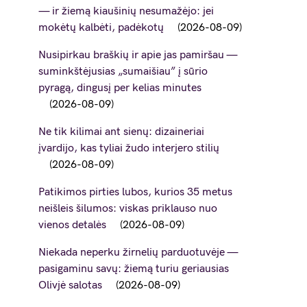
— ir žiemą kiaušinių nesumažėjo: jei
mokėtų kalbėti, padėkotų
2026-08-09
Nusipirkau braškių ir apie jas pamiršau —
suminkštėjusias „sumaišiau” į sūrio
pyragą, dingusį per kelias minutes
2026-08-09
Ne tik kilimai ant sienų: dizaineriai
įvardijo, kas tyliai žudo interjero stilių
2026-08-09
Patikimos pirties lubos, kurios 35 metus
neišleis šilumos: viskas priklauso nuo
vienos detalės
2026-08-09
Niekada neperku žirnelių parduotuvėje —
pasigaminu savų: žiemą turiu geriausias
Olivjė salotas
2026-08-09