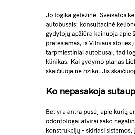
Jo logika geležinė. Sveikatos ke
autobusais: konsultacinė kelion
gydytojų apžiūra kainuoja apie š
pratęsiamas, iš Vilniaus stoties 
tarpmiestiniai autobusai, tad log
klinikas. Kai gydymo planas Lie
skaičiuoja ne riziką. Jis skaičiuo
Ko nepasakoja sutaupi
Bet yra antra pusė, apie kurią e
odontologai atvirai sako negalin
konstrukcijų – skiriasi sistemos, 