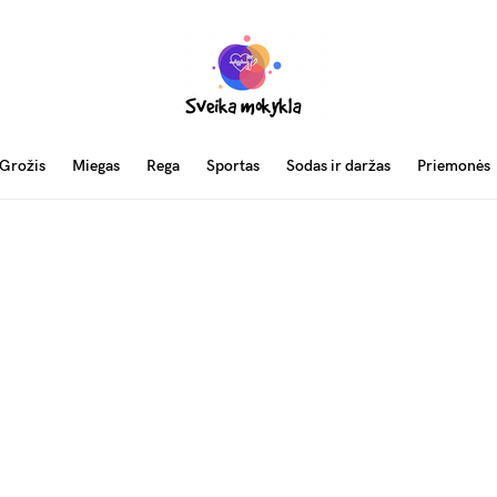
Grožis
Miegas
Rega
Sportas
Sodas ir daržas
Priemonės