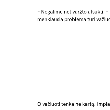
– Negalime net varžto atsukti, –
menkiausia problema turi važiuot
O važiuoti tenka ne kartą. Implan