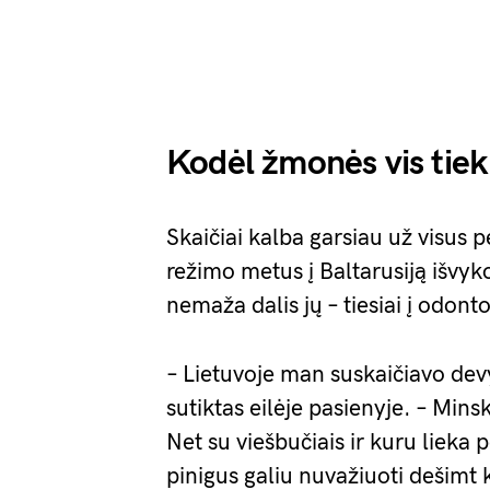
Kodėl žmonės vis tiek
Skaičiai kalba garsiau už visus 
režimo metus į Baltarusiją išvyko
nemaža dalis jų – tiesiai į odon
– Lietuvoje man suskaičiavo dev
sutiktas eilėje pasienyje. – Mins
Net su viešbučiais ir kuru lieka 
pinigus galiu nuvažiuoti dešimt 