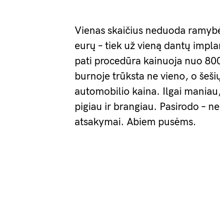
Vienas skaičius neduoda ramybė
eurų – tiek už vieną dantų impla
pati procedūra kainuoja nuo 800
burnoje trūksta ne vieno, o šeši
automobilio kaina. Ilgai maniau,
pigiau ir brangiau. Pasirodo – ne
atsakymai. Abiem pusėms.