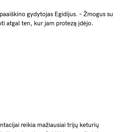
 paaiškino gydytojas Egidijus. – Žmogus su
i atgal ten, kur jam protezą įdėjo.
tacijai reikia mažiausiai trijų keturių