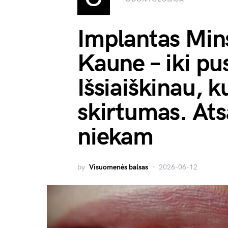
Implantas Min
Kaune – iki pu
Išsiaiškinau, k
skirtumas. At
niekam
by
Visuomenės balsas
2026-06-12