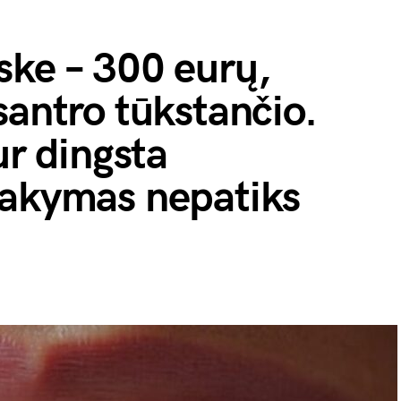
ske – 300 eurų,
santro tūkstančio.
ur dingsta
sakymas nepatiks