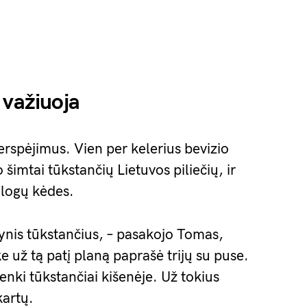
 važiuoja
perspėjimus. Vien per kelerius bevizio
 šimtai tūkstančių Lietuvos piliečių, ir
tologų kėdes.
ynis tūkstančius, – pasakojo Tomas,
ke už tą patį planą paprašė trijų su puse.
penki tūkstančiai kišenėje. Už tokius
kartų.