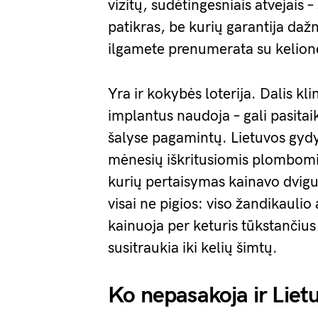
vizitų, sudėtingesniais atvejais 
patikras, be kurių garantija dažn
ilgamete prenumerata su kelionė
Yra ir kokybės loterija. Dalis kl
implantus naudoja – gali pasitaik
šalyse pagamintų. Lietuvos gydy
mėnesių iškritusiomis plombomis
kurių pertaisymas kainavo dvig
visai ne pigios: viso žandikaulio
kainuoja per keturis tūkstančius
susitraukia iki kelių šimtų.
Ko nepasakoja ir Liet