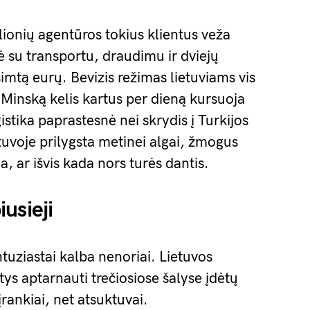
lionių agentūros tokius klientus veža
ė su transportu, draudimu ir dviejų
imtą eurų. Bevizis režimas lietuviams vis
į Minską kelis kartus per dieną kursuoja
istika paprastesnė nei skrydis į Turkijos
tuvoje prilygsta metinei algai, žmogus
ja, ar išvis kada nors turės dantis.
usieji
ntuziastai kalba nenoriai. Lietuvos
tys aptarnauti trečiosiose šalyse įdėtų
įrankiai, net atsuktuvai.