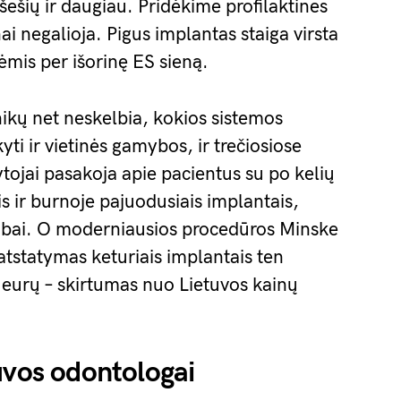
– šešių ir daugiau. Pridėkime profilaktines
ai negalioja. Pigus implantas staiga virsta
mis per išorinę ES sieną.
inikų net neskelbia, kokios sistemos
yti ir vietinės gamybos, ir trečiosiose
tojai pasakoja apie pacientus su po kelių
 ir burnoje pajuodusiais implantais,
ubai. O moderniausios procedūros Minske
 atstatymas keturiais implantais ten
 eurų – skirtumas nuo Lietuvos kainų
uvos odontologai