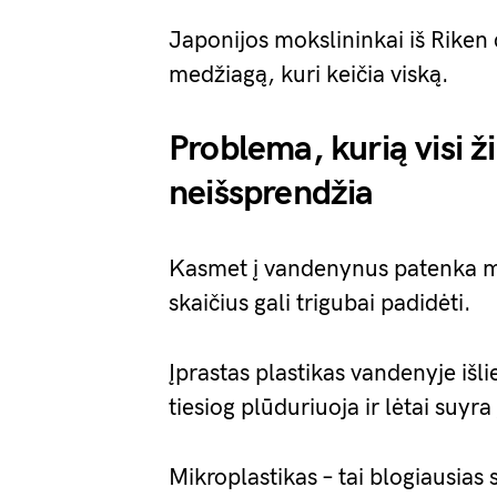
Japonijos mokslininkai iš Riken 
medžiagą, kuri keičia viską.
Problema, kurią visi 
neišsprendžia
Kasmet į vandenynus patenka mil
skaičius gali trigubai padidėti.
Įprastas plastikas vandenyje išl
tiesiog plūduriuoja ir lėtai suyra
Mikroplastikas – tai blogiausias 