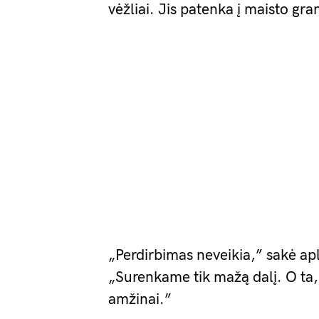
vėžliai. Jis patenka į maisto gra
„Perdirbimas neveikia,” sakė ap
„Surenkame tik mažą dalį. O ta,
amžinai.”