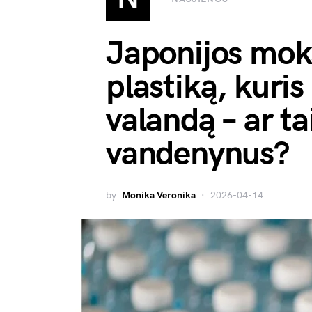
Japonijos moks
plastiką, kuris 
valandą – ar ta
vandenynus?
by
Monika Veronika
2026-04-14