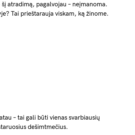
e šį atradimą, pagalvojau – neįmanoma.
nyje? Tai prieštarauja viskam, ką žinome.
tau – tai gali būti vienas svarbiausių
staruosius dešimtmečius.