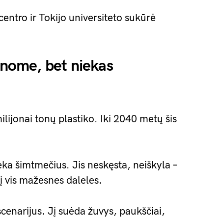
centro ir Tokijo universiteto sukūrė
žinome, bet niekas
ijonai tonų plastiko. Iki 2040 metų šis
ieka šimtmečius. Jis neskęsta, neiškyla –
 į vis mažesnes daleles.
scenarijus. Jį suėda žuvys, paukščiai,