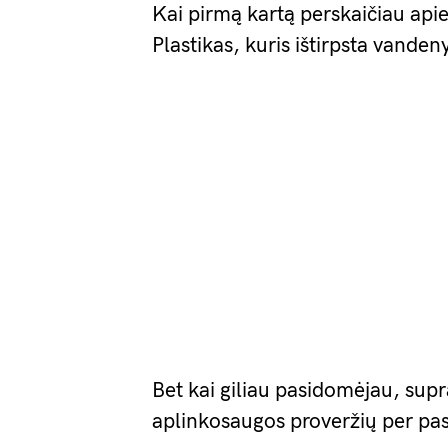
Kai pirmą kartą perskaičiau api
Plastikas, kuris ištirpsta vande
Bet kai giliau pasidomėjau, supra
aplinkosaugos proveržių per pa