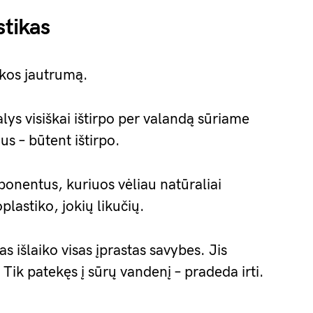
stikas
kos jautrumą.
lys visiškai ištirpo per valandą sūriame
us – būtent ištirpo.
onentus, kuriuos vėliau natūraliai
plastiko, jokių likučių.
 išlaiko visas įprastas savybes. Jis
 Tik patekęs į sūrų vandenį – pradeda irti.