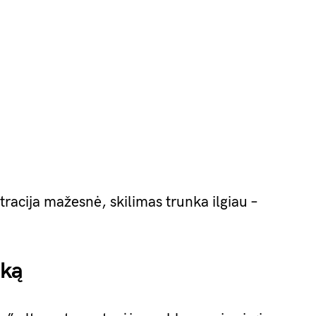
acija mažesnė, skilimas trunka ilgiau –
ską