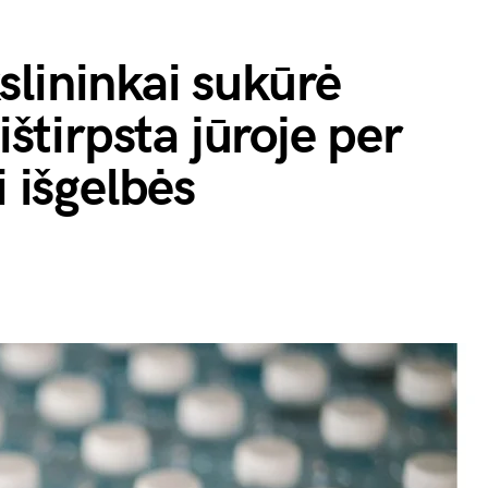
lininkai sukūrė
ištirpsta jūroje per
i išgelbės