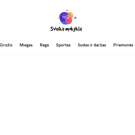
Grožis
Miegas
Rega
Sportas
Sodas ir daržas
Priemonės