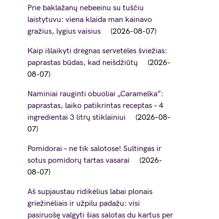
Prie baklažanų nebeeinu su tuščiu
laistytuvu: viena klaida man kainavo
gražius, lygius vaisius
2026-08-07
Kaip išlaikyti drėgnas servetėles šviežias:
paprastas būdas, kad neišdžiūtų
2026-
08-07
Naminiai rauginti obuoliai „Caramelka”:
paprastas, laiko patikrintas receptas – 4
ingredientai 3 litrų stiklainiui
2026-08-
07
Pomidorai – ne tik salotose! Sultingas ir
sotus pomidorų tartas vasarai
2026-
08-07
Aš supjaustau ridikėlius labai plonais
griežinėliais ir užpilu padažu: visi
pasiruošę valgyti šias salotas du kartus per