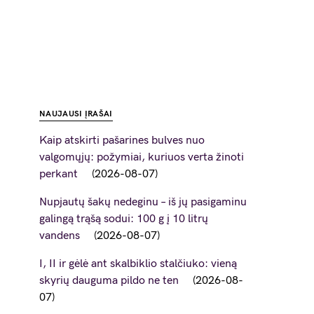
NAUJAUSI ĮRAŠAI
Kaip atskirti pašarines bulves nuo
valgomųjų: požymiai, kuriuos verta žinoti
perkant
2026-08-07
Nupjautų šakų nedeginu – iš jų pasigaminu
galingą trąšą sodui: 100 g į 10 litrų
vandens
2026-08-07
I, II ir gėlė ant skalbiklio stalčiuko: vieną
skyrių dauguma pildo ne ten
2026-08-
07