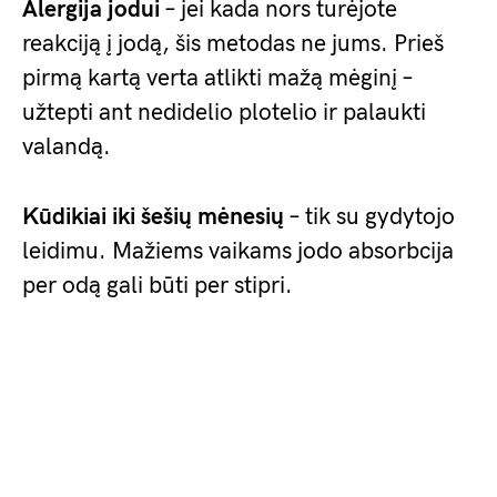
Alergija jodui
– jei kada nors turėjote
reakciją į jodą, šis metodas ne jums. Prieš
pirmą kartą verta atlikti mažą mėginį –
užtepti ant nedidelio plotelio ir palaukti
valandą.
Kūdikiai iki šešių mėnesių
– tik su gydytojo
leidimu. Mažiems vaikams jodo absorbcija
per odą gali būti per stipri.