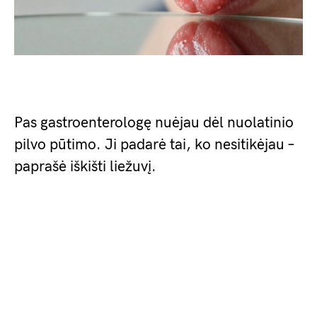
Pas gastroenterologę nuėjau dėl nuolatinio
pilvo pūtimo. Ji padarė tai, ko nesitikėjau –
paprašė iškišti liežuvį.