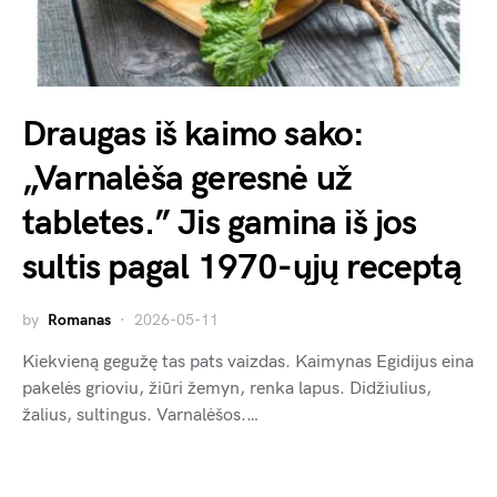
Draugas iš kaimo sako:
„Varnalėša geresnė už
tabletes.” Jis gamina iš jos
sultis pagal 1970-ųjų receptą
by
Romanas
2026-05-11
Kiekvieną gegužę tas pats vaizdas. Kaimynas Egidijus eina
pakelės grioviu, žiūri žemyn, renka lapus. Didžiulius,
žalius, sultingus. Varnalėšos.…