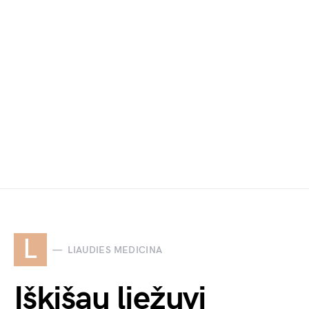
L
LIAUDIES MEDICINA
Iškišau liežuvį