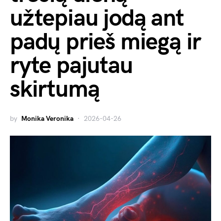
užtepiau jodą ant
padų prieš miegą ir
ryte pajutau
skirtumą
by
Monika Veronika
2026-04-26