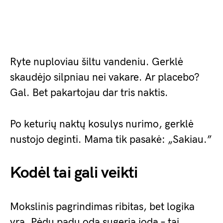
Ryte nuploviau šiltu vandeniu. Gerklė
skaudėjo silpniau nei vakare. Ar placebo?
Gal. Bet pakartojau dar tris naktis.
Po keturių naktų kosulys nurimo, gerklė
nustojo deginti. Mama tik pasakė: „Sakiau.”
Kodėl tai gali veikti
Mokslinis pagrindimas ribitas, bet logika
yra. Pėdų padų oda sugeria jodą – tai