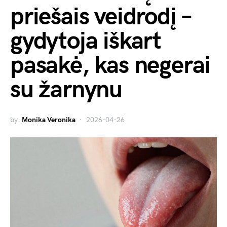
priešais veidrodį –
gydytoja iškart
pasakė, kas negerai
su žarnynu
by
Monika Veronika
2026-04-26