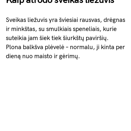
Kaip atrodo sveikas liežuvis
Sveikas liežuvis yra šviesiai rausvas, drėgnas
ir minkštas, su smulkiais speneliais, kurie
suteikia jam šiek tiek šiurkštų paviršių.
Plona balkšva plėvelė – normalu, ji kinta per
dieną nuo maisto ir gėrimų.