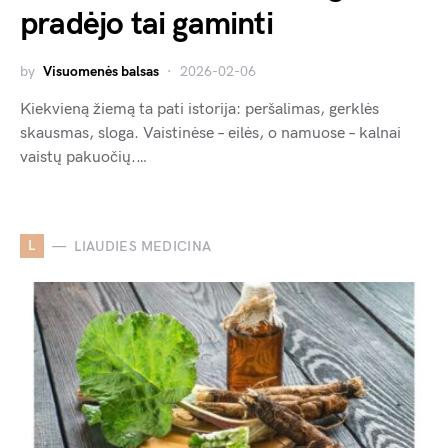
pradėjo tai gaminti
by
Visuomenės balsas
2026-02-06
Kiekvieną žiemą ta pati istorija: peršalimas, gerklės
skausmas, sloga. Vaistinėse – eilės, o namuose – kalnai
vaistų pakuočių.…
L
LIAUDIES MEDICINA