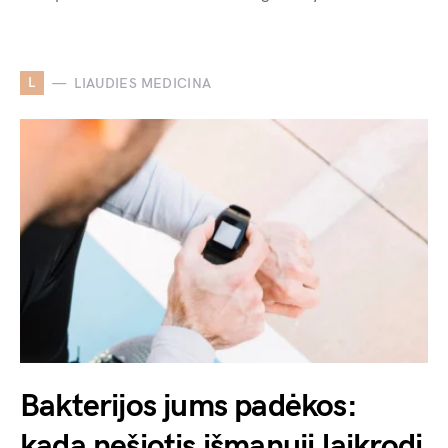
L
LIAUDIES MEDICINA
Bakterijos jums padėkos:
kada nešiotis išmanųjį laikrodį