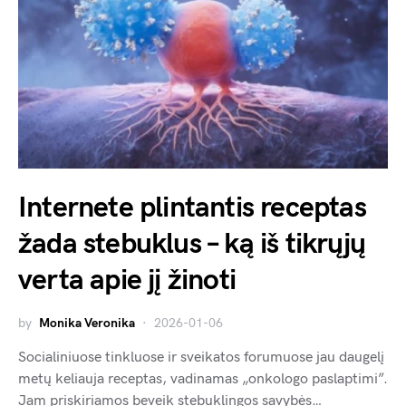
Internete plintantis receptas
žada stebuklus – ką iš tikrųjų
verta apie jį žinoti
by
Monika Veronika
2026-01-06
Socialiniuose tinkluose ir sveikatos forumuose jau daugelį
metų keliauja receptas, vadinamas „onkologo paslaptimi”.
Jam priskiriamos beveik stebuklingos savybės…