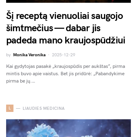
Šį receptą vienuoliai saugojo
šimtmečius — dabar jis
padeda mano kraujospūdžiui
by
Monika Veronika
2025-12-29
Kai gydytojas pasakė „kraujospūdis per aukštas”, pirma
mintis buvo apie vaistus. Bet jis pridūrė: „Pabandykime
pirma be jų.…
L
LIAUDIES MEDICINA