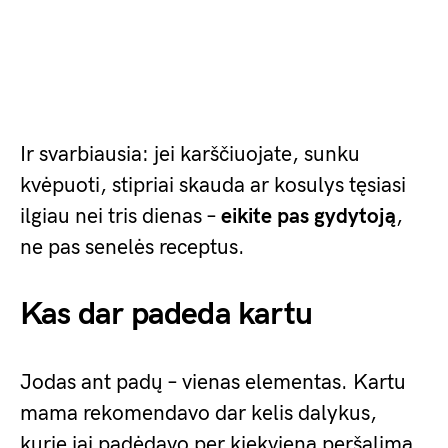
Ir svarbiausia: jei karščiuojate, sunku
kvėpuoti, stipriai skauda ar kosulys tęsiasi
ilgiau nei tris dienas –
eikite pas gydytoją
,
ne pas senelės receptus.
Kas dar padeda kartu
Jodas ant padų – vienas elementas. Kartu
mama rekomendavo dar kelis dalykus,
kurie jai padėdavo per kiekvieną peršalimą.