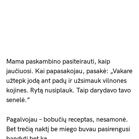
Mama paskambino pasiteirauti, kaip
jaučiuosi. Kai papasakojau, pasakė: „Vakare
užtepk jodą ant padų ir užsimauk vilnones
kojines. Rytą nusiplauk. Taip darydavo tavo
senelė.”
Pagalvojau – bobučių receptas, nesamonė.
Bet trečią naktį be miego buvau pasirengusi
bandyti bet ką.