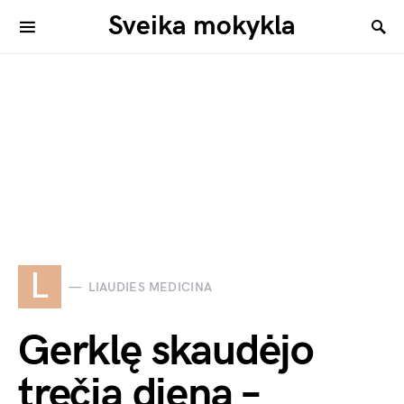
Sveika mokykla
L
LIAUDIES MEDICINA
Gerklę skaudėjo
trečią dieną –