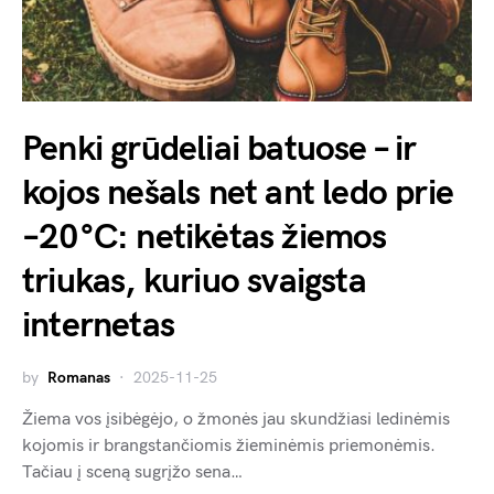
Penki grūdeliai batuose – ir
kojos nešals net ant ledo prie
–20°C: netikėtas žiemos
triukas, kuriuo svaigsta
internetas
by
Romanas
2025-11-25
Žiema vos įsibėgėjo, o žmonės jau skundžiasi ledinėmis
kojomis ir brangstančiomis žieminėmis priemonėmis.
Tačiau į sceną sugrįžo sena…