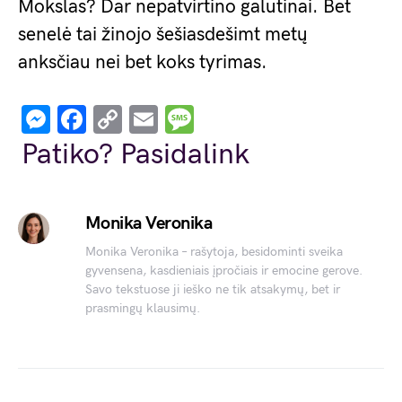
Mokslas? Dar nepatvirtino galutinai. Bet
senelė tai žinojo šešiasdešimt metų
anksčiau nei bet koks tyrimas.
Messenger
Facebook
Copy
Email
Message
Link
Patiko? Pasidalink
Monika Veronika
Monika Veronika – rašytoja, besidominti sveika
gyvensena, kasdieniais įpročiais ir emocine gerove.
Savo tekstuose ji ieško ne tik atsakymų, bet ir
prasmingų klausimų.