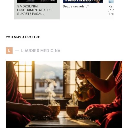
5 MOKSLINIAI
Bezos secrets LT
Ką reikia žin
EKSPERIMENTAI, KURIE
jautrią odą?
SUKRĖTĖ PASAULĮ
produktai, n
YOU MAY ALSO LIKE
L
LIAUDIES MEDICINA