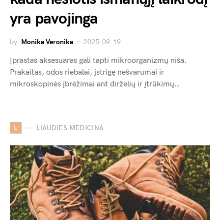
yra pavojinga
by
Monika Veronika
2025-09-19
Įprastas aksesuaras gali tapti mikroorganizmų niša.
Prakaitas, odos riebalai, įstrigę nešvarumai ir
mikroskopinės įbrėžimai ant dirželių ir įtrūkimų…
L
LIAUDIES MEDICINA