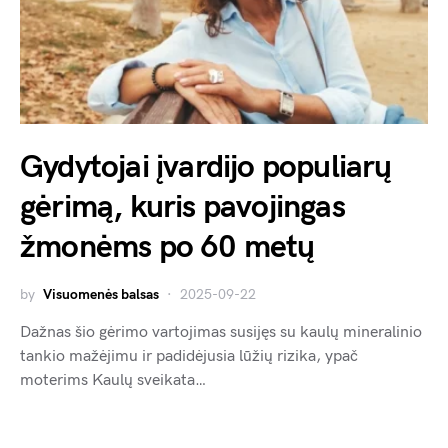
Gydytojai įvardijo populiarų
gėrimą, kuris pavojingas
žmonėms po 60 metų
by
Visuomenės balsas
2025-09-22
Dažnas šio gėrimo vartojimas susijęs su kaulų mineralinio
tankio mažėjimu ir padidėjusia lūžių rizika, ypač
moterims Kaulų sveikata…