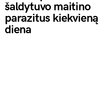
šaldytuvo maitino
parazitus kiekvieną
dieną
by
Visuomenės balsas
2026-02-21