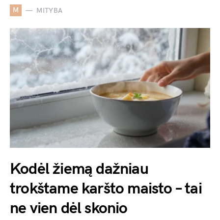
M
MITYBA
Kodėl žiemą dažniau
trokštame karšto maisto – tai
ne vien dėl skonio