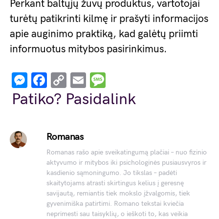
Perkant baltųjų žuvų produktus, vartotojai
turėtų patikrinti kilmę ir prašyti informacijos
apie auginimo praktiką, kad galėtų priimti
informuotus mitybos pasirinkimus.
Messenger
Facebook
Copy
Email
Message
Link
Patiko? Pasidalink
Romanas
Romanas rašo apie sveikatingumą plačiai – nuo fizinio
aktyvumo ir mitybos iki psichologinės pusiausvyros ir
kasdienio sąmoningumo. Jo tikslas – padėti
skaitytojams atrasti skirtingus kelius į geresnę
savijautą, remiantis tiek mokslo įžvalgomis, tiek
gyvenimiška patirtimi. Romano tekstai kviečia
neprimesti sau taisyklių, o ieškoti to, kas veikia