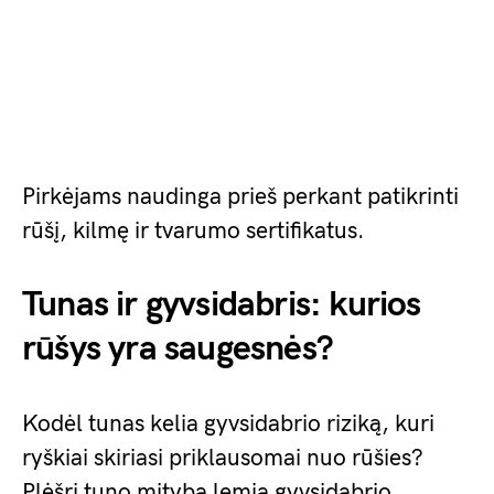
Pirkėjams naudinga prieš perkant patikrinti
rūšį, kilmę ir tvarumo sertifikatus.
Tunas ir gyvsidabris: kurios
rūšys yra saugesnės?
Kodėl tunas kelia gyvsidabrio riziką, kuri
ryškiai skiriasi priklausomai nuo rūšies?
Plėšri tuno mityba lemia gyvsidabrio