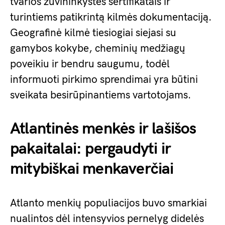
tvarios žuvininkystės sertifikatais ir
turintiems patikrintą kilmės dokumentaciją.
Geografinė kilmė tiesiogiai siejasi su
gamybos kokybe, cheminių medžiagų
poveikiu ir bendru saugumu, todėl
informuoti pirkimo sprendimai yra būtini
sveikata besirūpinantiems vartotojams.
Atlantinės menkės ir lašišos
pakaitalai: pergaudyti ir
mitybiškai menkaverčiai
Atlanto menkių populiacijos buvo smarkiai
nualintos dėl intensyvios pernelyg didelės