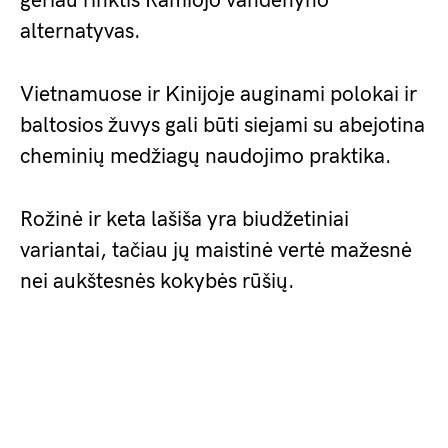
geriau rinktis Ramiojo vandenyno
alternatyvas.
Vietnamuose ir Kinijoje auginami polokai ir
baltosios žuvys gali būti siejami su abejotina
cheminių medžiagų naudojimo praktika.
Rožinė ir keta lašiša yra biudžetiniai
variantai, tačiau jų maistinė vertė mažesnė
nei aukštesnės kokybės rūšių.