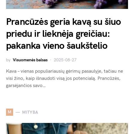
Prancūzės geria kavą su šiuo
priedu ir lieknėja greičiau:
pakanka vieno šaukštelio
by
Visuomenės balsas
2025-08-27
Kava – vienas populiariausių gėrimų pasaulyje, tačiau ne
visi žino, kaip išnaudoti visą jos potencialą. Prancūzės,
garsėjančios savo…
M
MITYBA