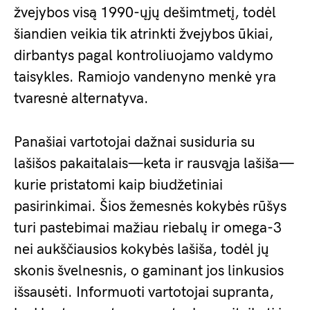
žvejybos visą 1990-ųjų dešimtmetį, todėl
šiandien veikia tik atrinkti žvejybos ūkiai,
dirbantys pagal kontroliuojamo valdymo
taisykles. Ramiojo vandenyno menkė yra
tvaresnė alternatyva.
Panašiai vartotojai dažnai susiduria su
lašišos pakaitalais—keta ir rausvąja lašiša—
kurie pristatomi kaip biudžetiniai
pasirinkimai. Šios žemesnės kokybės rūšys
turi pastebimai mažiau riebalų ir omega-3
nei aukščiausios kokybės lašiša, todėl jų
skonis švelnesnis, o gaminant jos linkusios
išsausėti. Informuoti vartotojai supranta,