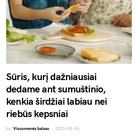
Sūris, kurį dažniausiai
dedame ant sumuštinio,
kenkia širdžiai labiau nei
riebūs kepsniai
by
Visuomenės balsas
2025-08-24