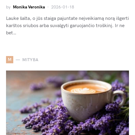
by
Monika Veronika
2026-01-18
Lauke šalta, o jūs staiga pajuntate neįveikiamą norą išgerti
karštos sriubos arba suvalgyti garuojančio troškinį. Ir ne
bet…
M
MITYBA