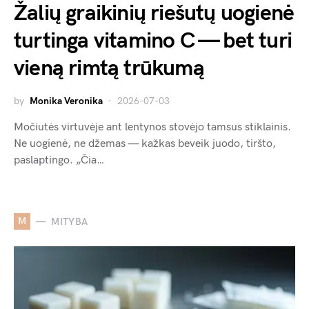
Žalių graikinių riešutų uogienė
turtinga vitamino C — bet turi
vieną rimtą trūkumą
by
Monika Veronika
2026-07-03
Močiutės virtuvėje ant lentynos stovėjo tamsus stiklainis.
Ne uogienė, ne džemas — kažkas beveik juodo, tiršto,
paslaptingo. „Čia…
M
MITYBA