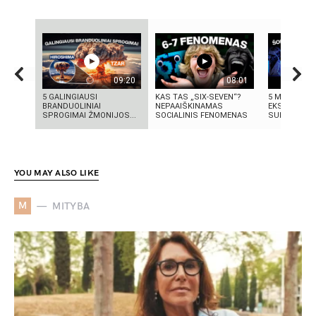
09:20
08:01
5 GALINGIAUSI
KAS TAS „SIX-SEVEN“?
5 MOKSLINIA
BRANDUOLINIAI
NEPAAIŠKINAMAS
EKSPERIMENT
SPROGIMAI ŽMONIJOS...
SOCIALINIS FENOMENAS
SUKRĖTĖ PA
YOU MAY ALSO LIKE
M
MITYBA