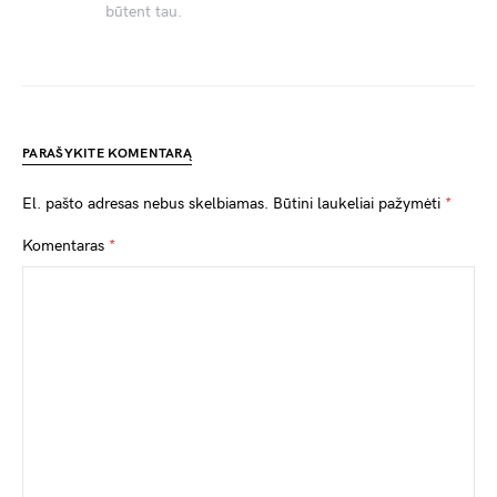
būtent tau.
PARAŠYKITE KOMENTARĄ
El. pašto adresas nebus skelbiamas.
Būtini laukeliai pažymėti
*
Komentaras
*