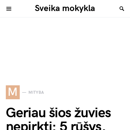
Sveika mokykla
M
MITYBA
Geriau šios žuvies
nepirkti: 5 rūšys,