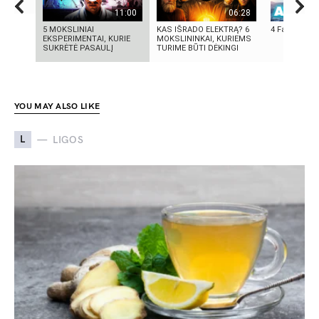
11:00
06:28
5 MOKSLINIAI
KAS IŠRADO ELEKTRĄ? 6
4 Faktai apie
EKSPERIMENTAI, KURIE
MOKSLININKAI, KURIEMS
SUKRĖTĖ PASAULĮ
TURIME BŪTI DĖKINGI
YOU MAY ALSO LIKE
L
LIGOS