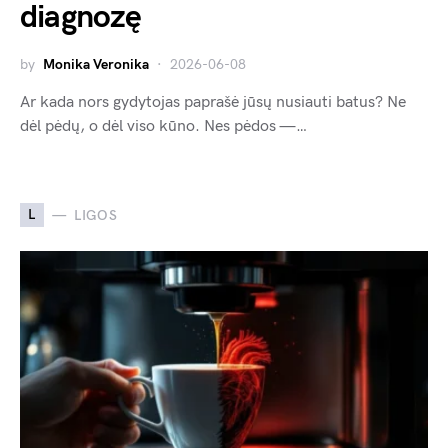
diagnozę
by
Monika Veronika
2026-06-08
Ar kada nors gydytojas paprašė jūsų nusiauti batus? Ne
dėl pėdų, o dėl viso kūno. Nes pėdos —…
L
LIGOS