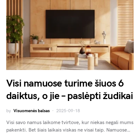
Visi namuose turime šiuos 6
daiktus, o jie – paslėpti žudikai
by
Visuomenės balsas
2025-09-18
Visi savo namus laikome tvirtove, kur niekas negali mums
pakenkti. Bet šiais laikais viskas ne visai taip. Namuose…