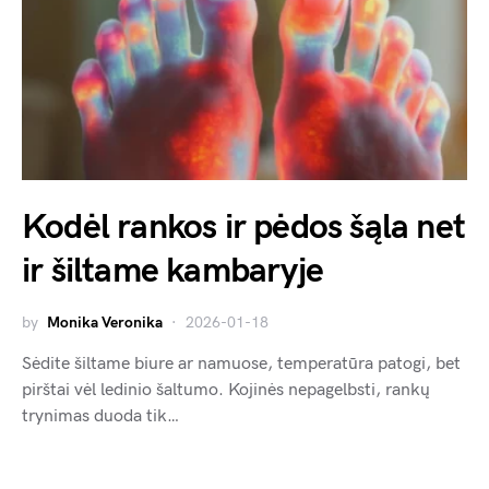
Kodėl rankos ir pėdos šąla net
ir šiltame kambaryje
by
Monika Veronika
2026-01-18
Sėdite šiltame biure ar namuose, temperatūra patogi, bet
pirštai vėl ledinio šaltumo. Kojinės nepagelbsti, rankų
trynimas duoda tik…