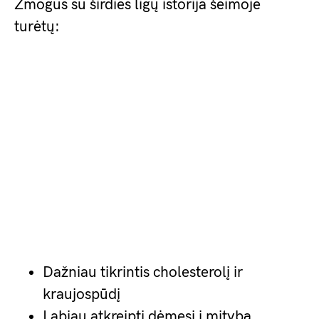
Žmogus su širdies ligų istorija šeimoje
turėtų:
Dažniau tikrintis cholesterolį ir
kraujospūdį
Labiau atkreipti dėmesį į mitybą