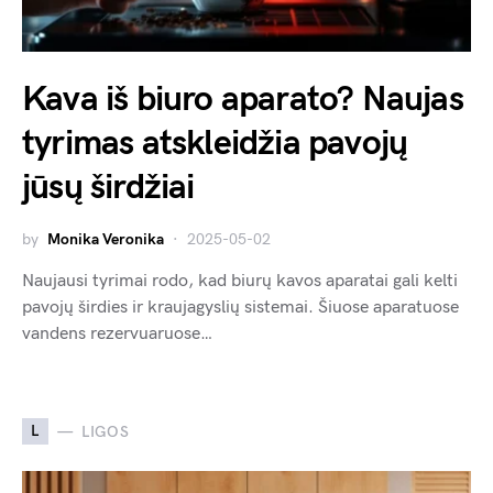
Kava iš biuro aparato? Naujas
tyrimas atskleidžia pavojų
jūsų širdžiai
by
Monika Veronika
2025-05-02
Naujausi tyrimai rodo, kad biurų kavos aparatai gali kelti
pavojų širdies ir kraujagyslių sistemai. Šiuose aparatuose
vandens rezervuaruose…
L
LIGOS