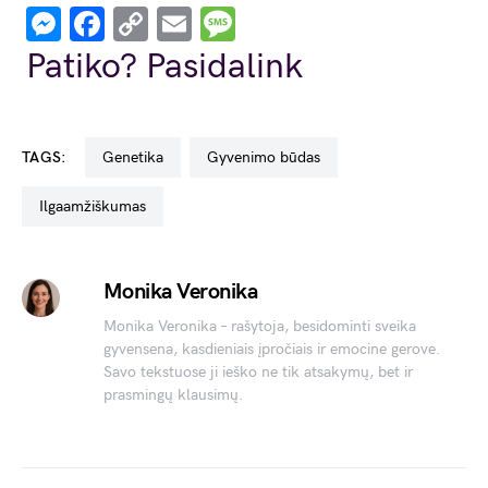
Messenger
Facebook
Copy
Email
Message
Link
Patiko? Pasidalink
TAGS:
genetika
gyvenimo būdas
ilgaamžiškumas
Monika Veronika
Monika Veronika – rašytoja, besidominti sveika
gyvensena, kasdieniais įpročiais ir emocine gerove.
Savo tekstuose ji ieško ne tik atsakymų, bet ir
prasmingų klausimų.