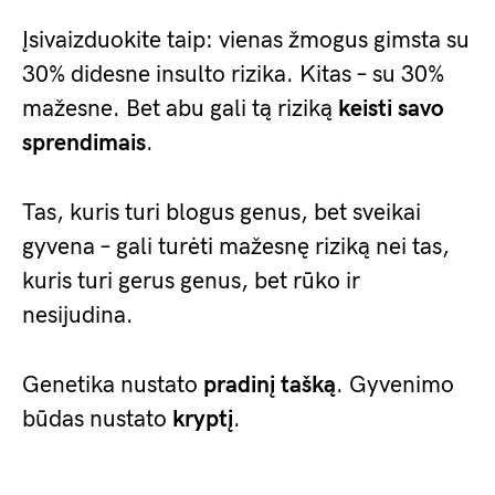
Įsivaizduokite taip: vienas žmogus gimsta su
30% didesne insulto rizika. Kitas – su 30%
mažesne. Bet abu gali tą riziką
keisti savo
sprendimais
.
Tas, kuris turi blogus genus, bet sveikai
gyvena – gali turėti mažesnę riziką nei tas,
kuris turi gerus genus, bet rūko ir
nesijudina.
Genetika nustato
pradinį tašką
. Gyvenimo
būdas nustato
kryptį
.