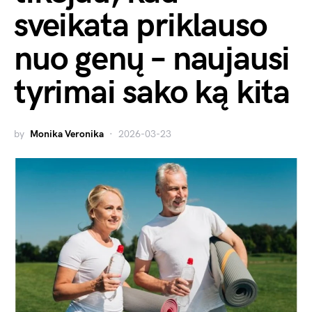
sveikata priklauso
nuo genų – naujausi
tyrimai sako ką kita
by
Monika Veronika
2026-03-23