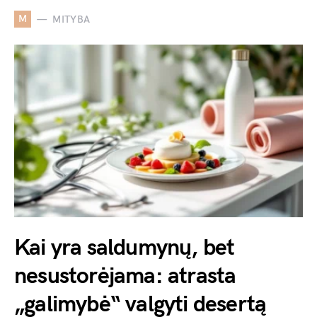
M
MITYBA
Kai yra saldumynų, bet
nesustorėjama: atrasta
„galimybė“ valgyti desertą