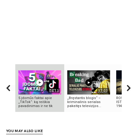
04:13
17:03
5 įdomūs faktai apie
„Bręstantis blogis“ –
ROSVELO AT
„TikTok“: ką reiškia
kriminalinis serialas
ISTORIJA: K
pavadinimas ir ne tik
pakeitęs televizijos...
1947-AISIAIS
YOU MAY ALSO LIKE