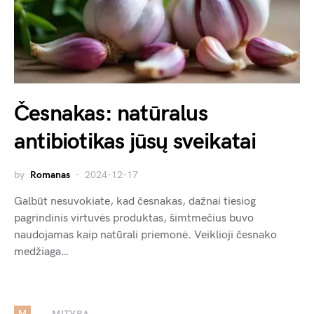
Česnakas: natūralus
antibiotikas jūsų sveikatai
by
Romanas
2024-12-17
Galbūt nesuvokiate, kad česnakas, dažnai tiesiog
pagrindinis virtuvės produktas, šimtmečius buvo
naudojamas kaip natūrali priemonė. Veiklioji česnako
medžiaga…
M