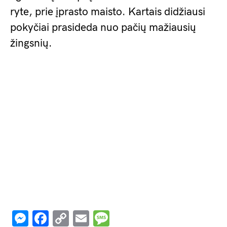
ryte, prie įprasto maisto. Kartais didžiausi
pokyčiai prasideda nuo pačių mažiausių
žingsnių.
Messenger
Facebook
Copy
Email
Message