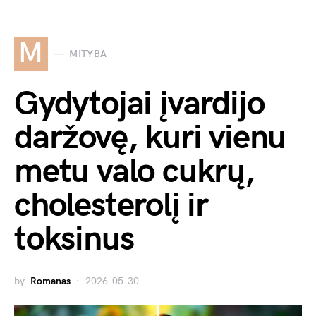
M
MITYBA
Gydytojai įvardijo
daržovę, kuri vienu
metu valo cukrų,
cholesterolį ir
toksinus
by
Romanas
2026-05-30