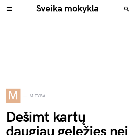
Sveika mokykla
M
MITYBA
Dešimt kartų
daugiau geležies nei