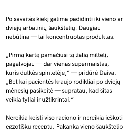
Po savaitės kiekį galima padidinti iki vieno ar
dviejų arbatinių šaukštelių. Daugiau
nebūtina — tai koncentruotas produktas.
„Pirmą kartą pamačiusi tą žalią miltelį,
pagalvojau — dar vienas supermaistas,
kuris dulkės spintelėje,” — pridūrė Daiva.
„Bet kai pacientės kraujo rodikliai po dviejų
mėnesių pasikeitė — supratau, kad šitas
veikia tyliai ir užtikrintai.”
Nereikia keisti viso raciono ir nereikia ieškoti
egzotiškų receptų. Pakanka vieno šaukštelio