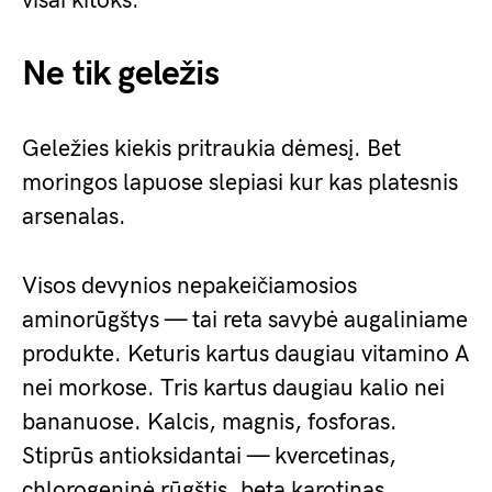
visai kitoks.”
Ne tik geležis
Geležies kiekis pritraukia dėmesį. Bet
moringos lapuose slepiasi kur kas platesnis
arsenalas.
Visos devynios nepakeičiamosios
aminorūgštys — tai reta savybė augaliniame
produkte. Keturis kartus daugiau vitamino A
nei morkose. Tris kartus daugiau kalio nei
bananuose. Kalcis, magnis, fosforas.
Stiprūs antioksidantai — kvercetinas,
chlorogeninė rūgštis, beta karotinas.