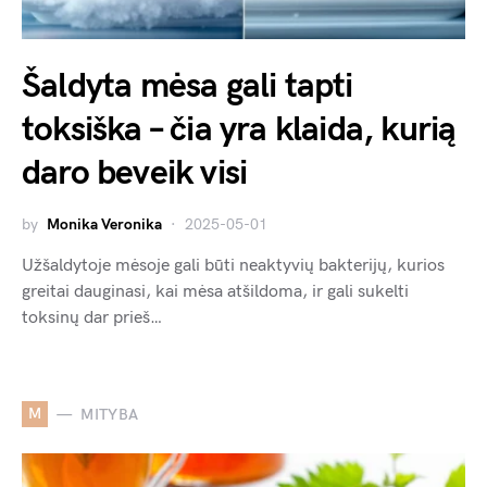
Šaldyta mėsa gali tapti
toksiška – čia yra klaida, kurią
daro beveik visi
by
Monika Veronika
2025-05-01
Užšaldytoje mėsoje gali būti neaktyvių bakterijų, kurios
greitai dauginasi, kai mėsa atšildoma, ir gali sukelti
toksinų dar prieš…
M
MITYBA