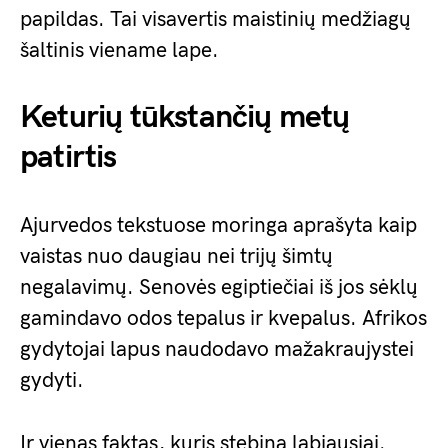
papildas. Tai visavertis maistinių medžiagų
šaltinis viename lape.
Keturių tūkstančių metų
patirtis
Ajurvedos tekstuose moringa aprašyta kaip
vaistas nuo daugiau nei trijų šimtų
negalavimų. Senovės egiptiečiai iš jos sėklų
gamindavo odos tepalus ir kvepalus. Afrikos
gydytojai lapus naudodavo mažakraujystei
gydyti.
Ir vienas faktas, kuris stebina labiausiai.