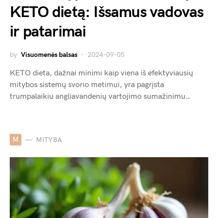
KETO dietą: Išsamus vadovas
ir patarimai
by
Visuomenės balsas
2024-09-05
KETO dieta, dažnai minimi kaip viena iš efektyviausių
mitybos sistemų svorio metimui, yra pagrįsta
trumpalaikiu angliavandenių vartojimo sumažinimu…
M
MITYBA