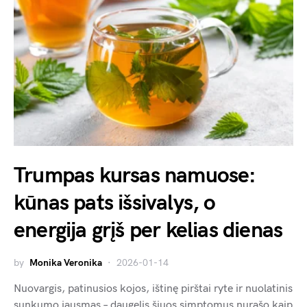
Trumpas kursas namuose:
kūnas pats išsivalys, o
energija grįš per kelias dienas
by
Monika Veronika
2026-01-14
Nuovargis, patinusios kojos, ištinę pirštai ryte ir nuolatinis
sunkumo jausmas – daugelis šiuos simptomus nurašo kaip