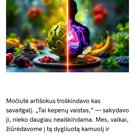
Močiutė artišokus troškindavo kas
savaitgalį. „Tai kepenų vaistas,” — sakydavo
ji, nieko daugiau neaiškindama. Mes, vaikai,
žiūrėdavome į tą dygliuotą kamuolį ir