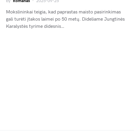
by
Romanas
2025-09-25
Mokslininkai teigia, kad paprastas maisto pasirinkimas
gali turėti įtakos laimei po 50 metų. Dideliame Jungtinės
Karalystės tyrime didesnis…