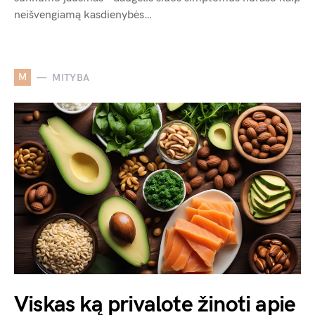
neišvengiamą kasdienybės…
M
MITYBA
Viskas ką privalote žinoti apie