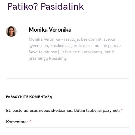
Link
Patiko? Pasidalink
Monika Veronika
Monika Veronika – rašytoja, besidominti sveika
gyvensena, kasdieniais įpročiais ir emocine gerove.
Savo tekstuose ji ieško ne tik atsakymų, bet ir
prasmingų klausimų.
PARAŠYKITE KOMENTARĄ
El. pašto adresas nebus skelbiamas.
Būtini laukeliai pažymėti
*
Komentaras
*