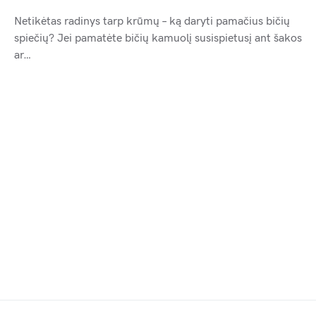
Netikėtas radinys tarp krūmų – ką daryti pamačius bičių
spiečių? Jei pamatėte bičių kamuolį susispietusį ant šakos
ar…