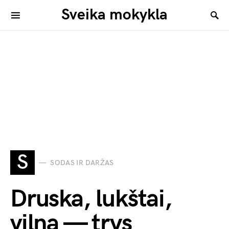
Sveika mokykla
S
SODAS IR DARŽAS
Druska, lukštai,
vilna — trys