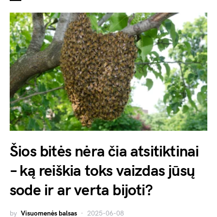
Šios bitės nėra čia atsitiktinai
– ką reiškia toks vaizdas jūsų
sode ir ar verta bijoti?
by
Visuomenės balsas
2025-06-08