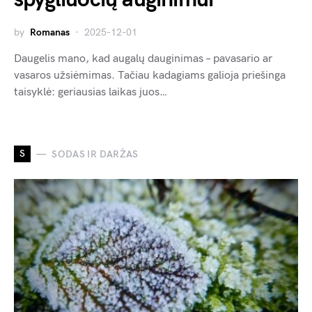
by
Romanas
2025-12-01
Daugelis mano, kad augalų dauginimas – pavasario ar
vasaros užsiėmimas. Tačiau kadagiams galioja priešinga
taisyklė: geriausias laikas juos…
S
SODAS IR DARŽAS