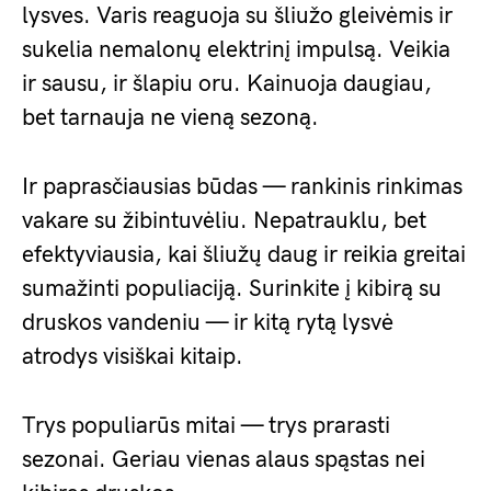
lysves. Varis reaguoja su šliužo gleivėmis ir
sukelia nemalonų elektrinį impulsą. Veikia
ir sausu, ir šlapiu oru. Kainuoja daugiau,
bet tarnauja ne vieną sezoną.
Ir paprasčiausias būdas — rankinis rinkimas
vakare su žibintuvėliu. Nepatrauklu, bet
efektyviausia, kai šliužų daug ir reikia greitai
sumažinti populiaciją. Surinkite į kibirą su
druskos vandeniu — ir kitą rytą lysvė
atrodys visiškai kitaip.
Trys populiarūs mitai — trys prarasti
sezonai. Geriau vienas alaus spąstas nei