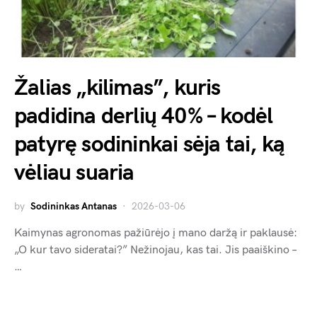
Žalias „kilimas”, kuris
padidina derlių 40% – kodėl
patyrę sodininkai sėja tai, ką
vėliau suaria
by
Sodininkas Antanas
2026-03-06
Kaimynas agronomas pažiūrėjo į mano daržą ir paklausė:
„O kur tavo sideratai?” Nežinojau, kas tai. Jis paaiškino –
…