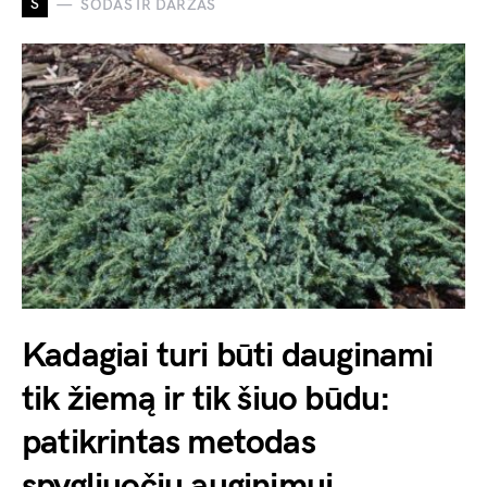
S
SODAS IR DARŽAS
Kadagiai turi būti dauginami
tik žiemą ir tik šiuo būdu:
patikrintas metodas
spygliuočių auginimui