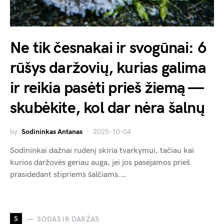
Ne tik česnakai ir svogūnai: 6
rūšys daržovių, kurias galima
ir reikia pasėti prieš žiemą —
skubėkite, kol dar nėra šalnų
by
Sodininkas Antanas
2025-10-04
Sodininkai dažnai rudenį skiria tvarkymui, tačiau kai
kurios daržovės geriau auga, jei jos pasėjamos prieš
prasidedant stipriems šalčiams.…
S
SODAS IR DARŽAS