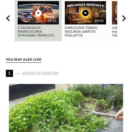
09:20
09:00
5 GALINGIAUSI
KAMUOLINIS ŽAIBAS:
Užkritę voka
BRANDUOLINIAI
MĮSLINGA GAMTOS
makiažo rec
SPROGIMAI ŽMONIJOS...
PASLAPTIS
TAU!!! | Ma
YOU MAY ALSO LIKE
S
SODAS IR DARŽAS