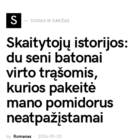
S
SODAS IR DARŽAS
Skaitytojų istorijos:
du seni batonai
virto trąšomis,
kurios pakeitė
mano pomidorus
neatpažįstamai
by
Romanas
2026-05-20