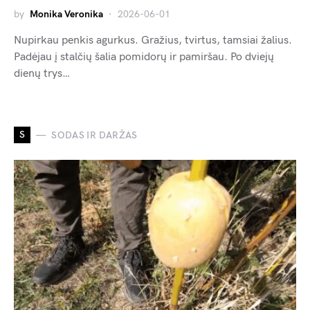
by
Monika Veronika
2026-06-01
Nupirkau penkis agurkus. Gražius, tvirtus, tamsiai žalius.
Padėjau į stalčių šalia pomidorų ir pamiršau. Po dviejų
dienų trys…
S
SODAS IR DARŽAS