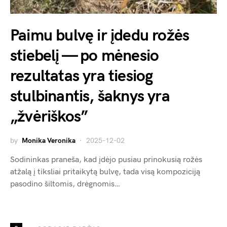
Paimu bulvę ir įdedu rožės
stiebelį — po mėnesio
rezultatas yra tiesiog
stulbinantis, šaknys yra
„žvėriškos”
by
Monika Veronika
2025-12-02
Sodininkas praneša, kad įdėjo pusiau prinokusią rožės
atžalą į tiksliai pritaikytą bulvę, tada visą kompoziciją
pasodino šiltomis, drėgnomis…