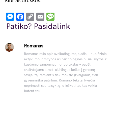
kibiras druskos.
Messenger
Facebook
Copy
Email
Message
Link
Patiko? Pasidalink
Romanas
Romanas rašo apie sveikatingumą plačiai – nuo fizinio
aktyvumo ir mitybos iki psichologinės pusiausvyros ir
kasdienio sąmoningumo. Jo tikslas – padėti
skaitytojams atrasti skirtingus kelius į geresnę
savijautą, remiantis tiek mokslo įžvalgomis, tiek
gyvenimiška patirtimi. Romano tekstai kviečia
neprimesti sau taisyklių, o ieškoti to, kas veikia
būtent tau.