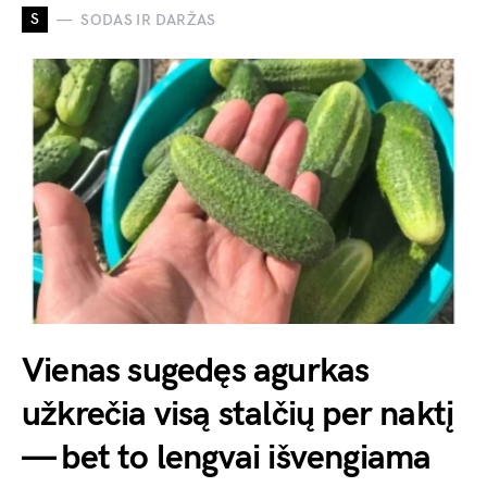
S
SODAS IR DARŽAS
Vienas sugedęs agurkas
užkrečia visą stalčių per naktį
— bet to lengvai išvengiama