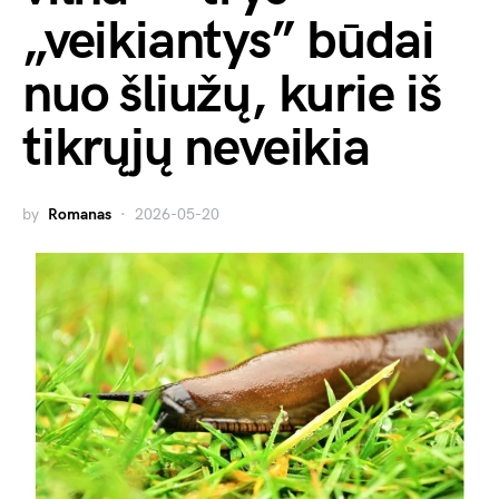
„veikiantys” būdai
nuo šliužų, kurie iš
tikrųjų neveikia
by
Romanas
2026-05-20