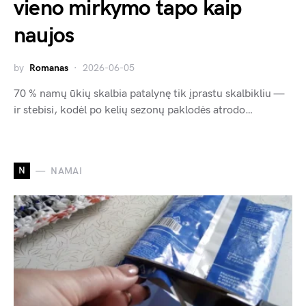
vieno mirkymo tapo kaip
naujos
by
Romanas
2026-06-05
70 % namų ūkių skalbia patalynę tik įprastu skalbikliu —
ir stebisi, kodėl po kelių sezonų paklodės atrodo…
N
NAMAI