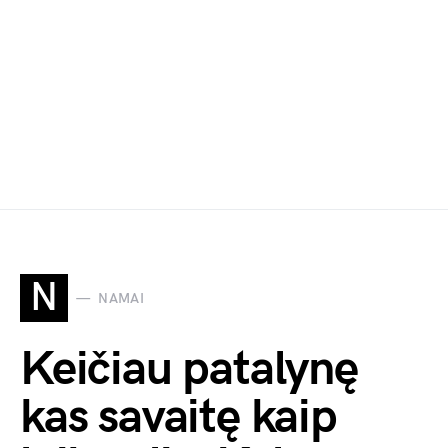
N
NAMAI
Keičiau patalynę
kas savaitę kaip