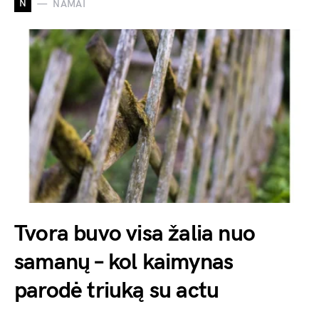
N
NAMAI
Tvora buvo visa žalia nuo
samanų – kol kaimynas
parodė triuką su actu