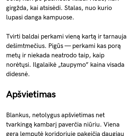
girgžda, kai atsisėdi. Stalas, nuo kurio
lupasi danga kampuose.
Tvirti baldai perkami vieną kartą ir tarnauja
dešimtmečius. Pigūs — perkami kas porą
metų ir niekada neatrodo taip, kaip
norėtųsi. Ilgalaikė „taupymo” kaina visada
didesnė.
Apšvietimas
Blankus, netolygus apšvietimas net
tvarkingą kambarį paverčia niūriu. Viena
gera lemputė koridoriuje pakeičia daugiau