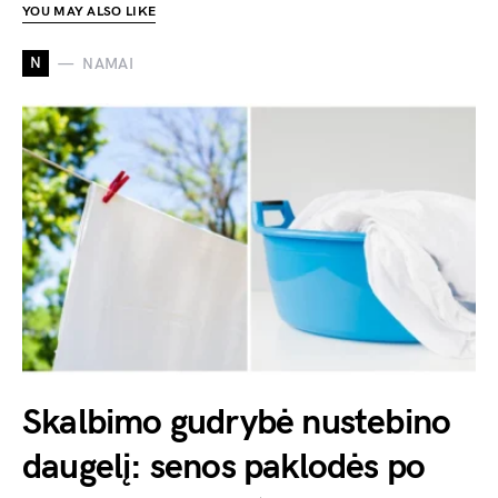
YOU MAY ALSO LIKE
N
NAMAI
Skalbimo gudrybė nustebino
daugelį: senos paklodės po