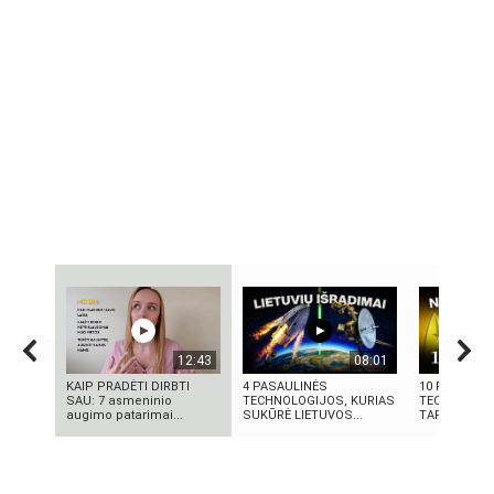
12:43
08:01
KAIP PRADĖTI DIRBTI
4 PASAULINĖS
10 FILMUOS
SAU: 7 asmeninio
TECHNOLOGIJOS, KURIAS
TECHNOLOGI
augimo patarimai...
SUKŪRĖ LIETUVOS...
TAPO REALY