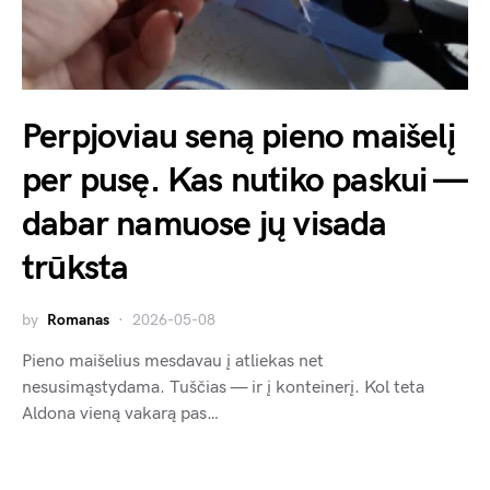
Perpjoviau seną pieno maišelį
per pusę. Kas nutiko paskui —
dabar namuose jų visada
trūksta
by
Romanas
2026-05-08
Pieno maišelius mesdavau į atliekas net
nesusimąstydama. Tuščias — ir į konteinerį. Kol teta
Aldona vieną vakarą pas…