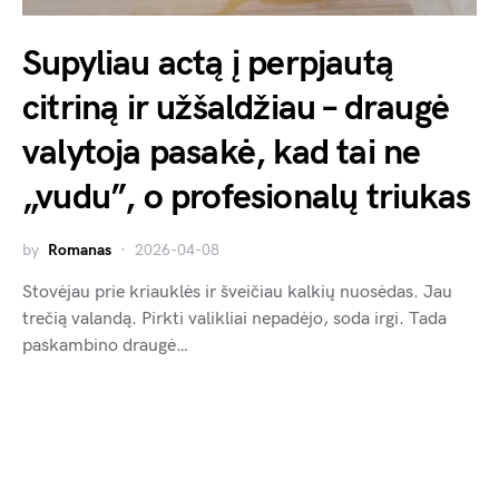
Supyliau actą į perpjautą
citriną ir užšaldžiau – draugė
valytoja pasakė, kad tai ne
„vudu”, o profesionalų triukas
by
Romanas
2026-04-08
Stovėjau prie kriauklės ir šveičiau kalkių nuosėdas. Jau
trečią valandą. Pirkti valikliai nepadėjo, soda irgi. Tada
paskambino draugė…