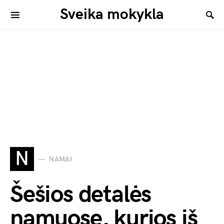
Sveika mokykla
N
NAMAI
Šešios detalės
namuose, kurios iš