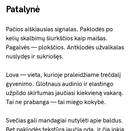
Patalynė
Pačios aiškiausias signalas. Paklodės po
kelių skalbimų šiurkščios kaip maišas.
Pagalvės — plokščios. Antklodės užvalkalas
nuslydęs ir sukriošęs.
Lova — vieta, kurioje praleidžiame trečdalį
gyvenimo. Glotnaus audinio ir elastingo
užpildo skirtumas jaučiasi kiekvieną vakarą.
Tai ne prabanga — tai miego kokybė.
Svečias gali mandagiai nutylėti apie baldus.
Bet paklodės tekstūrą jaučia oda, ir čia jokia