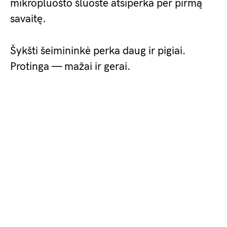
mikropluošto šluostė atsiperka per pirmą
savaitę.
Šykšti šeimininkė perka daug ir pigiai.
Protinga — mažai ir gerai.