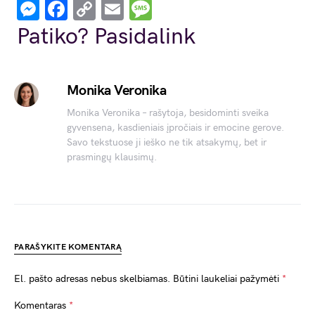
Messenger
Facebook
Copy
Email
Message
Link
Patiko? Pasidalink
Monika Veronika
Monika Veronika – rašytoja, besidominti sveika
gyvensena, kasdieniais įpročiais ir emocine gerove.
Savo tekstuose ji ieško ne tik atsakymų, bet ir
prasmingų klausimų.
PARAŠYKITE KOMENTARĄ
El. pašto adresas nebus skelbiamas.
Būtini laukeliai pažymėti
*
Komentaras
*