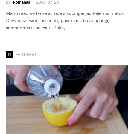
by
Romanas
2026-03-25
Mano medinė tvora atrodė siaubingai jau kelerius metus.
Devyniasdešimt procentų paviršiaus buvo apaugę
samanomis ir pelėsiu – žalia,…
N
NAMAI