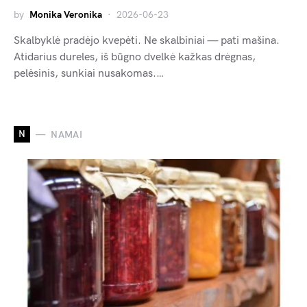
by
Monika Veronika
2026-06-23
Skalbyklė pradėjo kvepėti. Ne skalbiniai — pati mašina.
Atidarius dureles, iš būgno dvelkė kažkas drėgnas,
pelėsinis, sunkiai nusakomas.…
N
NAMAI