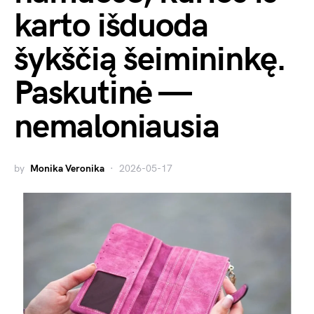
karto išduoda
šykščią šeimininkę.
Paskutinė —
nemaloniausia
by
Monika Veronika
2026-05-17