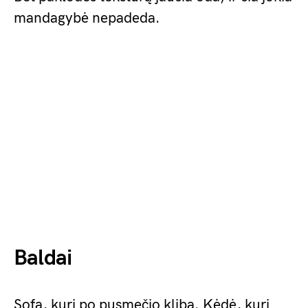
mandagybė nepadeda.
Baldai
Sofa, kuri po pusmečio kliba. Kėdė, kuri