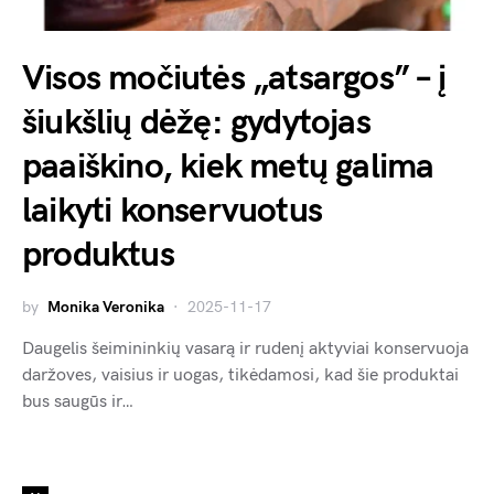
Visos močiutės „atsargos” – į
šiukšlių dėžę: gydytojas
paaiškino, kiek metų galima
laikyti konservuotus
produktus
by
Monika Veronika
2025-11-17
Daugelis šeimininkių vasarą ir rudenį aktyviai konservuoja
daržoves, vaisius ir uogas, tikėdamosi, kad šie produktai
bus saugūs ir…