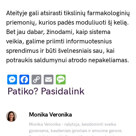
Ateityje gali atsirasti tikslinių farmakologinių
priemonių, kurios padės moduliuoti šį kelią.
Bet jau dabar, žinodami, kaip sistema
veikia, galime priimti informuotesnius
sprendimus ir būti švelnesniais sau, kai
potraukis saldumynui atrodo nepakeliamas.
Messenger
Facebook
Copy
Email
Message
Link
Patiko? Pasidalink
Monika Veronika
Monika Veronika – rašytoja, besidominti sveika
gyvensena, kasdieniais įpročiais ir emocine gerove.