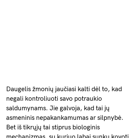
Daugelis žmonių jaučiasi kalti dėl to, kad
negali kontroliuoti savo potraukio
saldumynams. Jie galvoja, kad tai jų
asmeninis nepakankamumas ar silpnybė.
Bet iš tikrųjų tai stiprus biologinis
mechanizmas, su kuriuo labai sunku kovoti