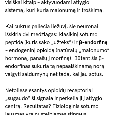
visiškai kitaip – aktyvuodami atlygio
sistemą, kuri kuria malonumą ir troškimą.
Kai cukrus paliečia liežuvį, šie neuronai
išskiria dvi medžiagas: klasikinį sotumo
peptidą (kuris sako „užteks”) ir
β-endorfiną
– endogeninį opioidą (natūralų „malonumo”
hormoną, panašų į morfiną). Būtent šis β-
endorfinas sukuria tą nepaaiškinamą norą
valgyti saldumynų net tada, kai jau sotus.
Netoliese esantys opioidų receptoriai
„sugaudo” šį signalą ir perkelia jį į atlygio
centrą. Rezultatas? Fiziologinis sotumo
jausmas yra nustelbiamas stipraus