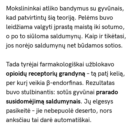
Mokslininkai atliko bandymus su gyvūnais,
kad patvirtintų šią teoriją. Pelėms buvo
leidžiama valgyti įprastą maistą iki sotumo,
o po to siūloma saldumynų. Kaip ir tikėtasi,
jos norėjo saldumynų net būdamos sotios.
Tada tyrėjai farmakologiškai užblokavo
opioidų receptorių grandyną
– tą patį kelią,
per kurį veikia β-endorfinas. Rezultatas
buvo stulbinantis: sotūs gyvūnai
prarado
susidomėjimą saldumynais
. Jų elgesys
pasikeitė – jie nebepuolė deserto, nors
anksčiau tai darė automatiškai.