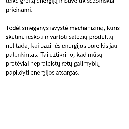
teikė greitą energiją ir buvo tik sezoniškai
prieinami.
Todėl smegenys išvystė mechanizmą, kuris
skatina ieškoti ir vartoti saldžių produktų
net tada, kai bazinės energijos poreikis jau
patenkintas. Tai užtikrino, kad mūsų
protėviai nepraleistų retų galimybių
papildyti energijos atsargas.