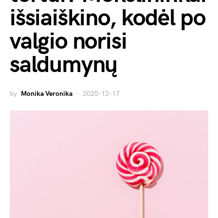
išsiaiškino, kodėl po
valgio norisi
saldumynų
by
Monika Veronika
2025-12-17