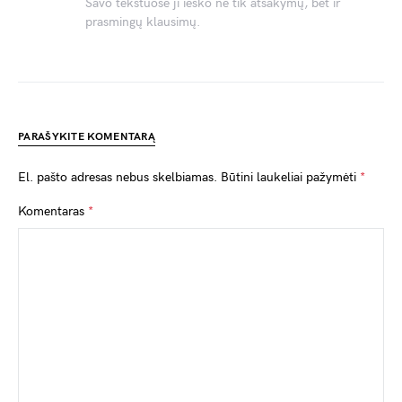
Savo tekstuose ji ieško ne tik atsakymų, bet ir
prasmingų klausimų.
PARAŠYKITE KOMENTARĄ
El. pašto adresas nebus skelbiamas.
Būtini laukeliai pažymėti
*
Komentaras
*