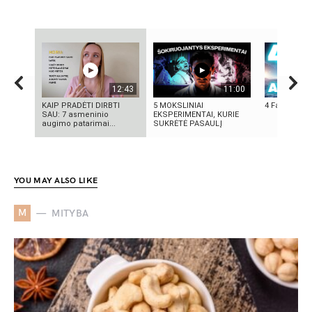
12:43
11:00
KAIP PRADĖTI DIRBTI
5 MOKSLINIAI
4 Faktai apie
SAU: 7 asmeninio
EKSPERIMENTAI, KURIE
augimo patarimai...
SUKRĖTĖ PASAULĮ
YOU MAY ALSO LIKE
M
MITYBA