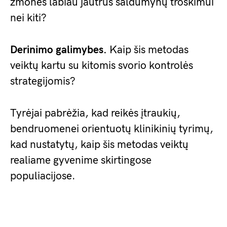
žmonės labiau jautrūs saldumynų troškimui
nei kiti?
Derinimo galimybes.
Kaip šis metodas
veiktų kartu su kitomis svorio kontrolės
strategijomis?
Tyrėjai pabrėžia, kad reikės įtraukių,
bendruomenei orientuotų klinikinių tyrimų,
kad nustatytų, kaip šis metodas veiktų
realiame gyvenime skirtingose
populiacijose.