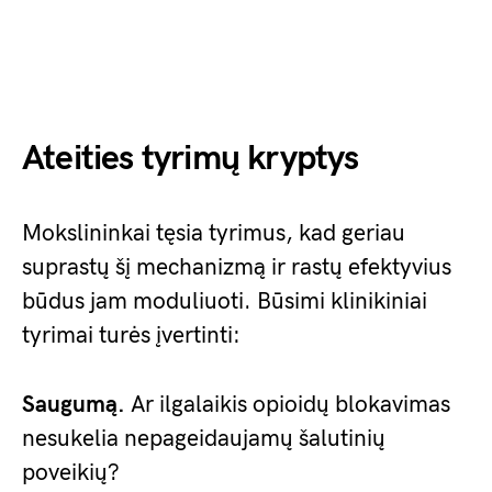
Ateities tyrimų kryptys
Mokslininkai tęsia tyrimus, kad geriau
suprastų šį mechanizmą ir rastų efektyvius
būdus jam moduliuoti. Būsimi klinikiniai
tyrimai turės įvertinti:
Saugumą.
Ar ilgalaikis opioidų blokavimas
nesukelia nepageidaujamų šalutinių
poveikių?