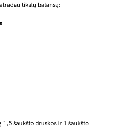
atradau tikslų balansą:
s
 1,5 šaukšto druskos ir 1 šaukšto