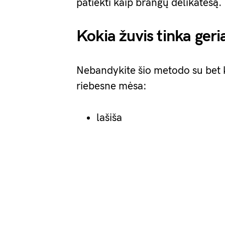
patiekti kaip brangų delikatesą.
Kokia žuvis tinka geri
Nebandykite šio metodo su bet ku
riebesne mėsa:
lašiša