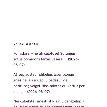
NAUJAUSI ĮRAŠAI
Pomidorai – ne tik salotose! Sultingas ir
sotus pomidorų tartas vasarai
2026-
08-07
Aš supjaustau ridikėlius labai plonais
griežinėliais ir užpilu padažu: visi
pasiruošę valgyti šias salotas du kartus per
dieną
2026-08-07
Neskubėkite išmesti stiklainių dangtelių: 7