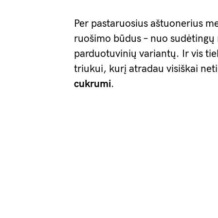
Per pastaruosius aštuonerius m
ruošimo būdus – nuo sudėtingų 
parduotuvinių variantų. Ir vis t
triukui, kurį atradau visiškai net
cukrumi
.