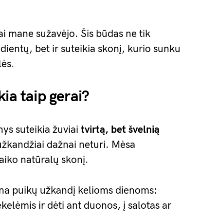
i mane sužavėjo. Šis būdas ne tik
dientų, bet ir suteikia skonį, kurio sunku
lės.
ia taip gerai?
ys suteikia žuviai
tvirtą, bet švelnią
 užkandžiai dažnai neturi. Mėsa
laiko natūralų skonį.
ina puikų užkandį kelioms dienoms:
kelėmis ir dėti ant duonos, į salotas ar