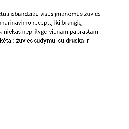
etus išbandžiau visus įmanomus žuvies
marinavimo receptų iki brangių
iek niekas neprilygo vienam paprastam
ikėtai:
žuvies sūdymui su druska ir