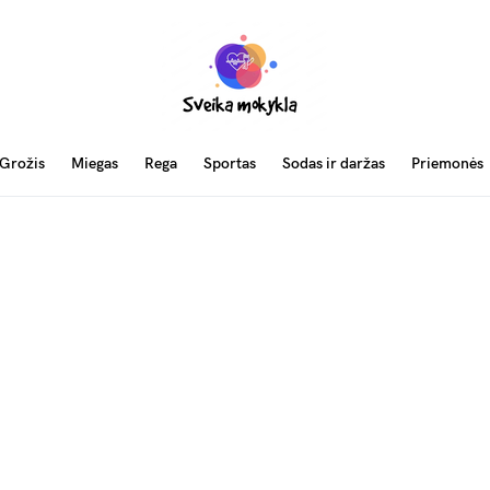
Grožis
Miegas
Rega
Sportas
Sodas ir daržas
Priemonės