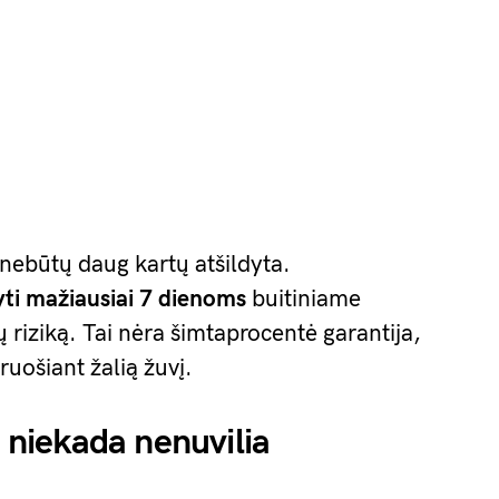
ė nebūtų daug kartų atšildyta.
yti mažiausiai 7 dienoms
buitiniame
ų riziką. Tai nėra šimtaprocentė garantija,
uošiant žalią žuvį.
s niekada nenuvilia