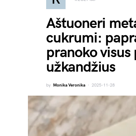
Aštuoneri meta
cukrumi: papra
pranoko visus 
užkandžius
by
Monika Veronika
2025-11-28