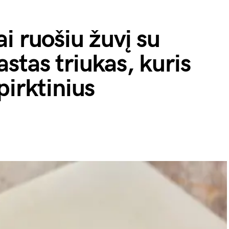
i ruošiu žuvį su
stas triukas, kuris
pirktinius