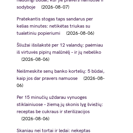
naudingi būdai, kur jie pravers namuose ir
sodyboje
2026-08-07
Pratekantis stogas taps sandarus per
kelias minutes: netikėtas triukas su
tualetiniu popieriumi
2026-08-06
Šliužai išsilakstė per 12 valandų: paėmiau
iš virtuvės pipirų malūnėlį – ir jų nebeliko
2026-08-06
Neišmeskite senų banko kortelių: 5 būdai,
kaip jos dar pravers namuose
2026-08-
06
Per 15 minučių uždarau vynuoges
stiklainiuose – žiemą jų skonis lyg šviežių:
receptas be cukraus ir sterilizacijos
2026-08-06
Skaniau nei tortai ir ledai: nekeptas