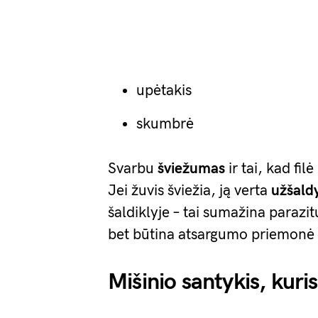
upėtakis
skumbrė
Svarbu
šviežumas
ir tai, kad fil
Jei žuvis šviežia, ją verta
užšald
šaldiklyje – tai sumažina parazit
bet būtina atsargumo priemonė r
Mišinio santykis, kuri