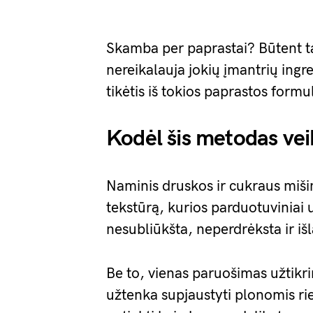
Skamba per paprastai? Būtent ta
nereikalauja jokių įmantrių ingre
tikėtis iš tokios paprastos formu
Kodėl šis metodas veik
Naminis druskos ir cukraus mišin
tekstūrą, kurios parduotuviniai
nesubliūkšta, neperdrėksta ir iš
Be to, vienas paruošimas užtikr
užtenka supjaustyti plonomis rie