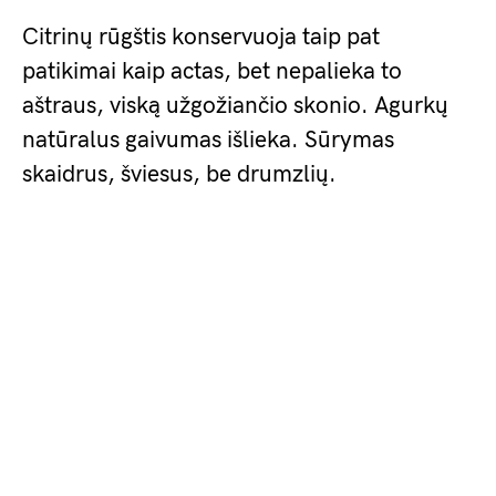
Citrinų rūgštis konservuoja taip pat
patikimai kaip actas, bet nepalieka to
aštraus, viską užgožiančio skonio. Agurkų
natūralus gaivumas išlieka. Sūrymas
skaidrus, šviesus, be drumzlių.