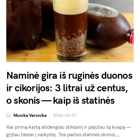
Naminė gira iš ruginės duonos
ir cikorijos: 3 litrai už centus,
o skonis — kaip iš statinės
by
Monika Veronika
2026-06-01
Kai pirmą kartą atidengiau stiklainį ir pajutau tą kvapą —
grįžau tiesiai į vaikystę. Tos pačios statinės skonis,…