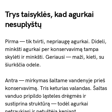
Trys taisyklės, kad agurkai
nesuplyštų
Pirma — tik tvirti, nepriaugę agurkai. Dideli,
minkšti agurkai per konservavimą tampa
skylėti ir minkšti. Geriausi — maži, kieti, su
šiurkščia odele.
Antra — mirkymas šaltame vandenyje prieš
konservavimą. Tris keturias valandas. Šaltas
vanduo pripildo ląsteles drėgmės ir
sustiprina struktūrą — todėl agurkai
netraukiasi ir netuštėja kepiant.