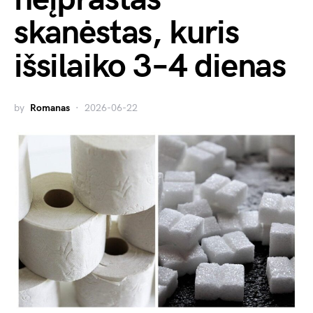
skanėstas, kuris
išsilaiko 3–4 dienas
by
Romanas
2026-06-22