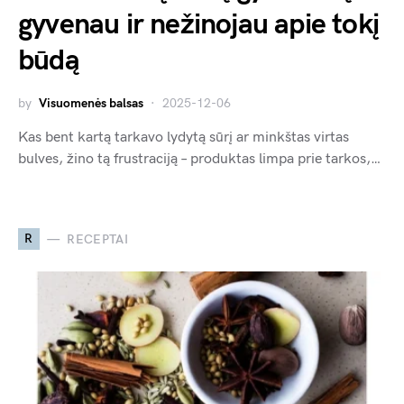
gyvenau ir nežinojau apie tokį
būdą
by
Visuomenės balsas
2025-12-06
Kas bent kartą tarkavo lydytą sūrį ar minkštas virtas
bulves, žino tą frustraciją – produktas limpa prie tarkos,…
R
RECEPTAI