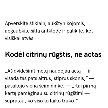
Apverskite stiklainį aukštyn kojomis,
apgaubkite šilta antklode ir palikite, kol
visiškai atvės.
Kodėl citrinų rūgštis, ne actas
„Aš dvidešimt metų naudojau actą — ir
visada tas pats aitrus, stiprus skonis,” —
pasakojo viena šeimininkė. — „Kai pirmą
kartą pamėginau su citrinų rūgštimi —
supratau, ko viso to laiko trūko.”