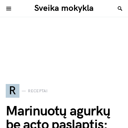
Sveika mokykla
R
RECEPTAI
Marinuotų agurkų
be acto paslaptis: