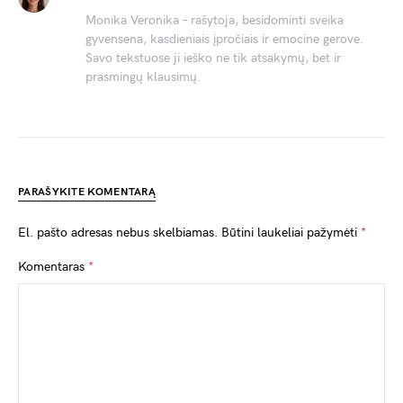
Monika Veronika – rašytoja, besidominti sveika
gyvensena, kasdieniais įpročiais ir emocine gerove.
Savo tekstuose ji ieško ne tik atsakymų, bet ir
prasmingų klausimų.
PARAŠYKITE KOMENTARĄ
El. pašto adresas nebus skelbiamas.
Būtini laukeliai pažymėti
*
Komentaras
*