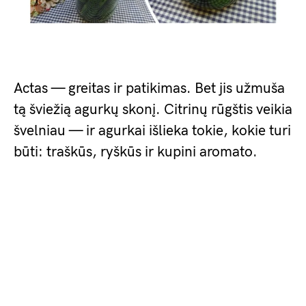
Actas — greitas ir patikimas. Bet jis užmuša
tą šviežią agurkų skonį. Citrinų rūgštis veikia
švelniau — ir agurkai išlieka tokie, kokie turi
būti: traškūs, ryškūs ir kupini aromato.