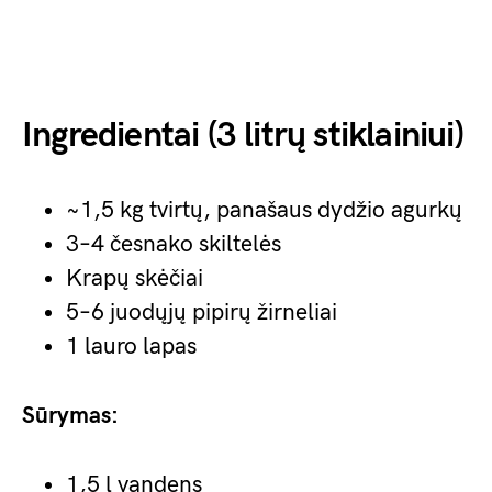
Ingredientai (3 litrų stiklainiui)
~1,5 kg tvirtų, panašaus dydžio agurkų
3–4 česnako skiltelės
Krapų skėčiai
5–6 juodųjų pipirų žirneliai
1 lauro lapas
Sūrymas:
1,5 l vandens