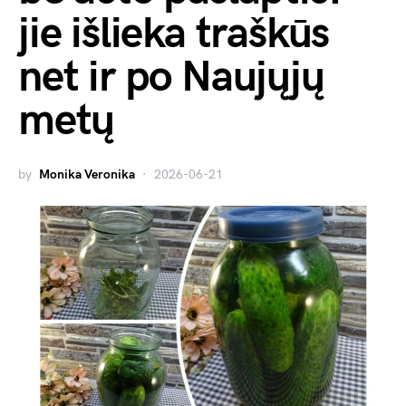
jie išlieka traškūs
net ir po Naujųjų
metų
by
Monika Veronika
2026-06-21