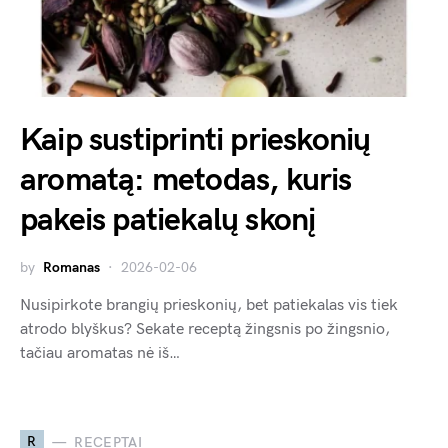
Kaip sustiprinti prieskonių
aromatą: metodas, kuris
pakeis patiekalų skonį
by
Romanas
2026-02-06
Nusipirkote brangių prieskonių, bet patiekalas vis tiek
atrodo blyškus? Sekate receptą žingsnis po žingsnio,
tačiau aromatas nė iš…
R
RECEPTAI