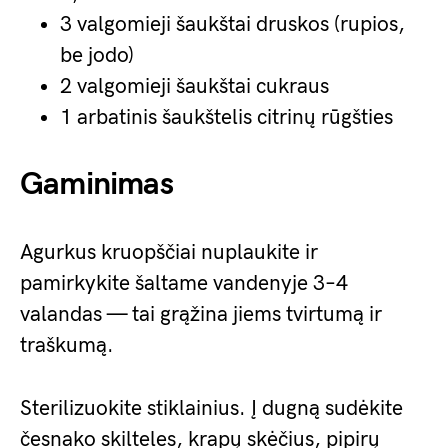
3 valgomieji šaukštai druskos (rupios,
be jodo)
2 valgomieji šaukštai cukraus
1 arbatinis šaukštelis citrinų rūgšties
Gaminimas
Agurkus kruopščiai nuplaukite ir
pamirkykite šaltame vandenyje 3–4
valandas — tai grąžina jiems tvirtumą ir
traškumą.
Sterilizuokite stiklainius. Į dugną sudėkite
česnako skilteles, krapų skėčius, pipirų