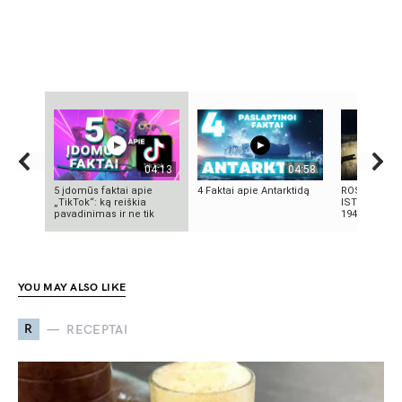
04:13
04:58
5 įdomūs faktai apie
4 Faktai apie Antarktidą
ROSVELO AT
„TikTok“: ką reiškia
ISTORIJA: K
pavadinimas ir ne tik
1947-AISIAIS
YOU MAY ALSO LIKE
R
RECEPTAI