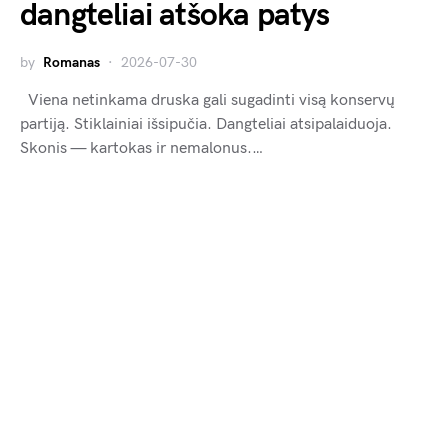
dangteliai atšoka patys
by
Romanas
2026-07-30
Viena netinkama druska gali sugadinti visą konservų
partiją. Stiklainiai išsipučia. Dangteliai atsipalaiduoja.
Skonis — kartokas ir nemalonus.…