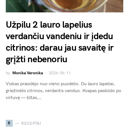
Užpilu 2 lauro lapelius
verdančiu vandeniu ir įdedu
citrinos: darau jau savaitę ir
grįžti nebenoriu
by
Monika Veronika
2026-06-11
Viskas prasidėjo nuo vieno puodelio. Du lauro lapeliai,
griežinėlis citrinos, verdantis vanduo. Kvapas pasklido po
virtuvę — šiltas,…
R
RECEPTAI