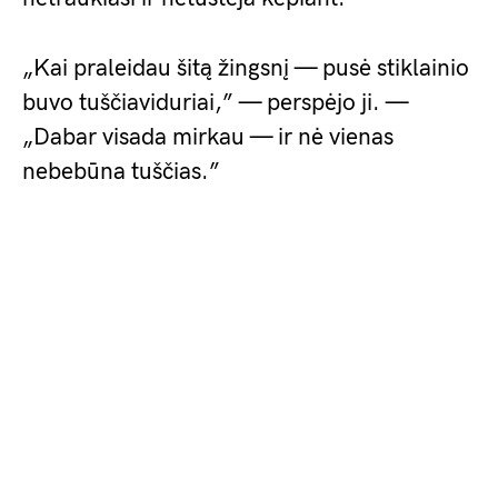
„Kai praleidau šitą žingsnį — pusė stiklainio
buvo tuščiaviduriai,” — perspėjo ji. —
„Dabar visada mirkau — ir nė vienas
nebebūna tuščias.”