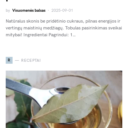
by
Visuomenės balsas
2025-09-01
Natūralus skonis be pridėtinio cukraus, pilnas energijos ir
vertingų maistinių medžiagų. Tobulas pasirinkimas sveikai
mitybai! Ingredientai Pagrindui: 1…
R
RECEPTAI