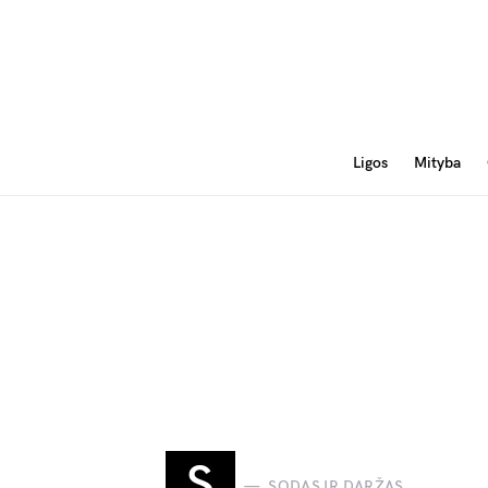
Ligos
Mityba
S
SODAS IR DARŽAS