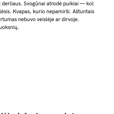
 derliaus. Svogūnai atrodė puikiai — kol
ėsis. Kvapas, kurio nepamirši. Aštuntais
rtumas nebuvo veislėje ar dirvoje.
uoksnių.