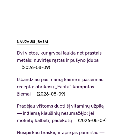
NAUJAUSI ĮRAŠAI
Dvi vietos, kur grybai laukia net prastais
metais: nuvirtęs rąstas ir pušyno įduba
2026-08-09
Išbandžiau pas mamą kaime ir pasiėmiau
receptą: abrikosų „Fanta” kompotas
žiemai
2026-08-09
Pradėjau vištoms duoti šį vitaminų užpilą
— ir žiemą kiaušinių nesumažėjo: jei
mokėtų kalbėti, padėkotų
2026-08-09
Nusipirkau braškių ir apie jas pamiršau —