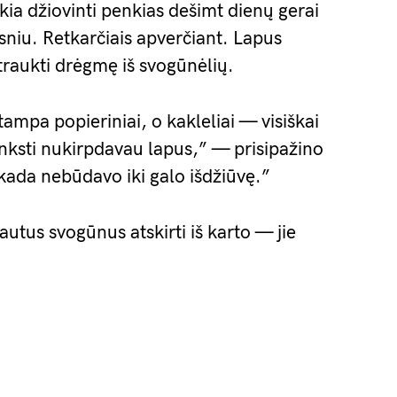
kia džiovinti penkias dešimt dienų gerai
sniu. Retkarčiais apverčiant. Lapus
štraukti drėgmę iš svogūnėlių.
tampa popieriniai, o kakleliai — visiškai
 anksti nukirpdavau lapus,” — prisipažino
ekada nebūdavo iki galo išdžiūvę.”
autus svogūnus atskirti iš karto — jie