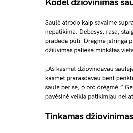
Kodėl džiovinimas sau
Saulė atrodo kaip savaime supr
nepatikima. Debesys, rasa, staig
pradeda pūti. Drėgmė įstringa pr
džiūvimas palieka minkštas vietas
„Aš kasmet džiovindavau saulėje
kasmet prarasdavau bent penkta
saulė per se, o oro drėgmė.” G
pavėsinė veikia patikimiau nei at
Tinkamas džiovinimas