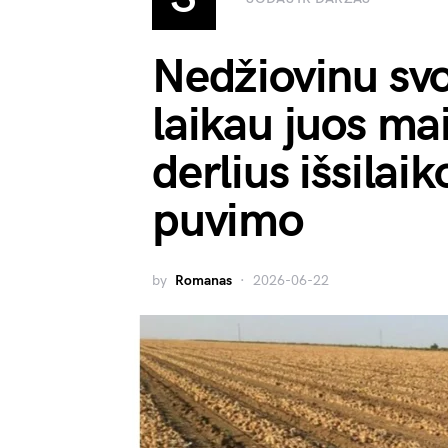
Nedžiovinu svo
laikau juos ma
derlius išsilai
puvimo
by
Romanas
2026-06-22