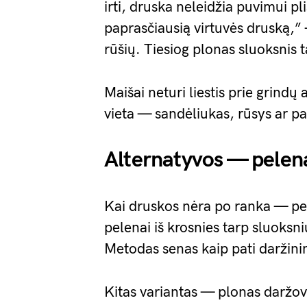
irti, druska neleidžia puvimui pl
paprasčiausią virtuvės druską,”
rūšių. Tiesiog plonas sluoksnis t
Maišai neturi liestis prie grindų
vieta — sandėliukas, rūsys ar p
Alternatyvos — pelena
Kai druskos nėra po ranka — pele
pelenai iš krosnies tarp sluoksni
Metodas senas kaip pati daržini
Kitas variantas — plonas daržovi