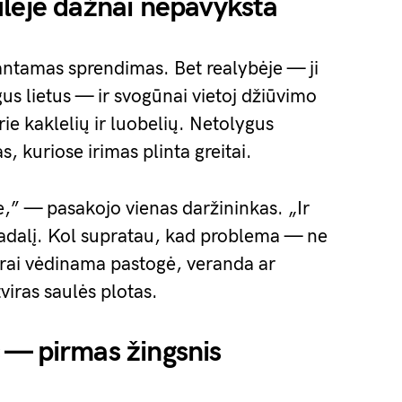
lėje dažnai nepavyksta
antamas sprendimas. Bet realybėje — ji
us lietus — ir svogūnai vietoj džiūvimo
ie kaklelių ir luobelių. Netolygus
, kuriose irimas plinta greitai.
,” — pasakojo vienas daržininkas. „Ir
dalį. Kol supratau, kad problema — ne
erai vėdinama pastogė, veranda ar
viras saulės plotas.
 — pirmas žingsnis