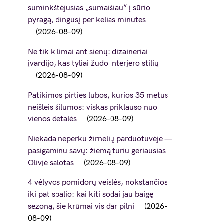
suminkštėjusias „sumaišiau” į sūrio
pyragą, dingusį per kelias minutes
2026-08-09
Ne tik kilimai ant sienų: dizaineriai
įvardijo, kas tyliai žudo interjero stilių
2026-08-09
Patikimos pirties lubos, kurios 35 metus
neišleis šilumos: viskas priklauso nuo
vienos detalės
2026-08-09
Niekada neperku žirnelių parduotuvėje —
pasigaminu savų: žiemą turiu geriausias
Olivjė salotas
2026-08-09
4 vėlyvos pomidorų veislės, nokstančios
iki pat spalio: kai kiti sodai jau baigę
sezoną, šie krūmai vis dar pilni
2026-
08-09