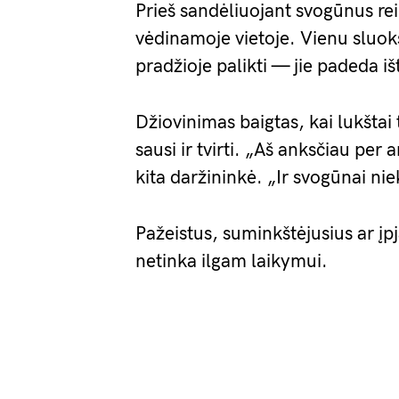
Prieš sandėliuojant svogūnus rei
vėdinamoje vietoje. Vienu sluok
pradžioje palikti — jie padeda i
Džiovinimas baigtas, kai lukštai 
sausi ir tvirti. „Aš anksčiau per
kita daržininkė. „Ir svogūnai ni
Pažeistus, suminkštėjusius ar įpj
netinka ilgam laikymui.