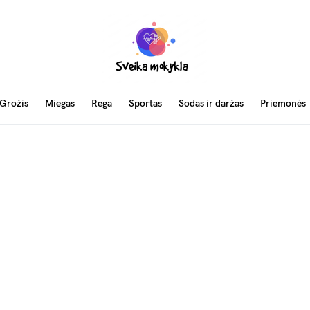
Grožis
Miegas
Rega
Sportas
Sodas ir daržas
Priemonės