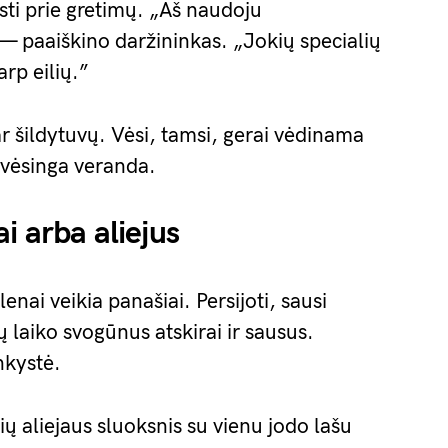
isti prie gretimų. „Aš naudoju
 — paaiškino daržininkas. „Jokių specialių
arp eilių.”
 ar šildytuvų. Vėsi, tamsi, gerai vėdinama
avėsinga veranda.
i arba aliejus
nai veikia panašiai. Persijoti, sausi
ų laiko svogūnus atskirai ir sausus.
nkystė.
ų aliejaus sluoksnis su vienu jodo lašu