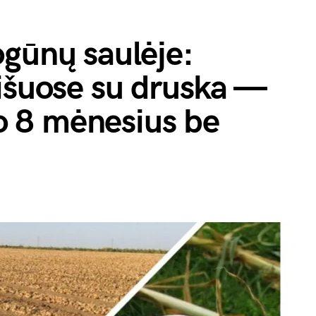
gūnų saulėje:
išuose su druska —
ko 8 mėnesius be