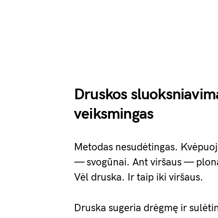
Druskos sluoksniavima
veiksmingas
Metodas nesudėtingas. Kvėpuojan
— svogūnai. Ant viršaus — plona
Vėl druska. Ir taip iki viršaus.
Druska sugeria drėgmę ir sulėt