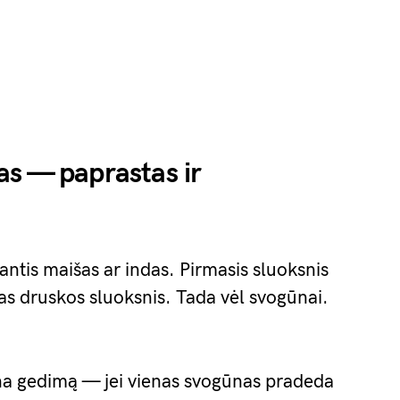
s — paprastas ir
tis maišas ar indas. Pirmasis sluoksnis
s druskos sluoksnis. Tada vėl svogūnai.
ina gedimą — jei vienas svogūnas pradeda