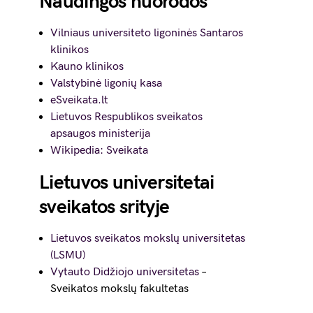
Naudingos nuorodos
Vilniaus universiteto ligoninės Santaros
klinikos
Kauno klinikos
Valstybinė ligonių kasa
eSveikata.lt
Lietuvos Respublikos sveikatos
apsaugos ministerija
Wikipedia: Sveikata
Lietuvos universitetai
sveikatos srityje
Lietuvos sveikatos mokslų universitetas
(LSMU)
Vytauto Didžiojo universitetas
–
Sveikatos mokslų fakultetas