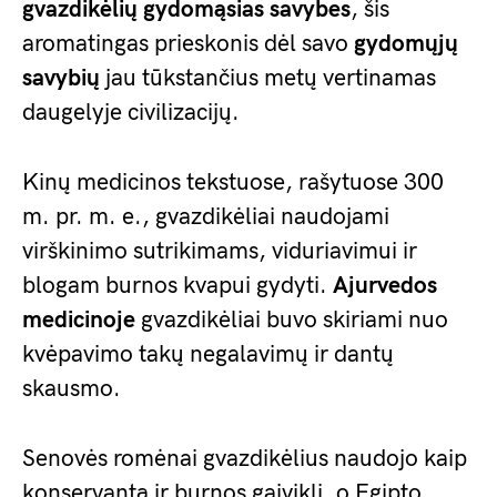
gvazdikėlių gydomąsias savybes
, šis
aromatingas prieskonis dėl savo
gydomųjų
savybių
jau tūkstančius metų vertinamas
daugelyje civilizacijų.
Kinų medicinos tekstuose, rašytuose 300
m. pr. m. e., gvazdikėliai naudojami
virškinimo sutrikimams, viduriavimui ir
blogam burnos kvapui gydyti.
Ajurvedos
medicinoje
gvazdikėliai buvo skiriami nuo
kvėpavimo takų negalavimų ir dantų
skausmo.
Senovės romėnai gvazdikėlius naudojo kaip
konservantą ir burnos gaiviklį, o Egipto