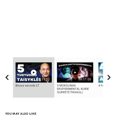
11:22
11:00
Bezos secrets LT
5 MOKSLINIAI
4 Faktai apie
EKSPERIMENTAI, KURIE
SUKRĖTĖ PASAULĮ
YOU MAY ALSO LIKE