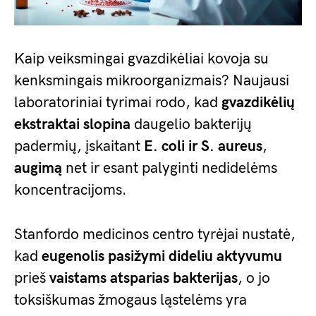
Kaip veiksmingai gvazdikėliai kovoja su
kenksmingais mikroorganizmais? Naujausi
laboratoriniai tyrimai rodo, kad
gvazdikėlių
ekstraktai slopina
daugelio bakterijų
padermių, įskaitant
E. coli ir S. aureus
,
augimą
net ir esant palyginti nedidelėms
koncentracijoms.
Stanfordo medicinos centro tyrėjai nustatė,
kad
eugenolis pasižymi dideliu aktyvumu
prieš
vaistams atsparias bakterijas
, o jo
toksiškumas žmogaus ląstelėms yra