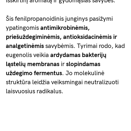
išskirtinį aromatą ir gydomąsias savybes.
Šis fenilpropanoidinis junginys pasižymi
ypatingomis
antimikrobinėmis,
priešuždegiminėmis, antioksidacinėmis ir
analgetinėmis
savybėmis. Tyrimai rodo, kad
eugenolis veikia
ardydamas bakterijų
ląstelių membranas
ir
slopindamas
uždegimo fermentus
. Jo molekulinė
struktūra leidžia veiksmingai neutralizuoti
laisvuosius radikalus.