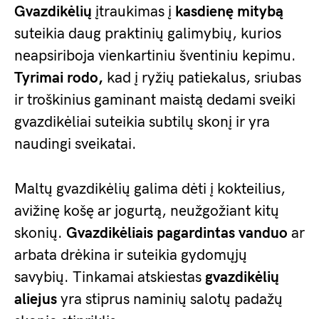
Gvazdikėlių
įtraukimas į
kasdienę mitybą
suteikia daug praktinių galimybių, kurios
neapsiriboja vienkartiniu šventiniu kepimu.
Tyrimai rodo,
kad į ryžių patiekalus, sriubas
ir troškinius gaminant maistą dedami sveiki
gvazdikėliai suteikia subtilų skonį ir yra
naudingi sveikatai.
Maltų gvazdikėlių galima dėti į kokteilius,
avižinę košę ar jogurtą, neužgožiant kitų
skonių.
Gvazdikėliais pagardintas vanduo
ar
arbata drėkina ir suteikia gydomųjų
savybių. Tinkamai atskiestas
gvazdikėlių
aliejus
yra stiprus naminių salotų padažų