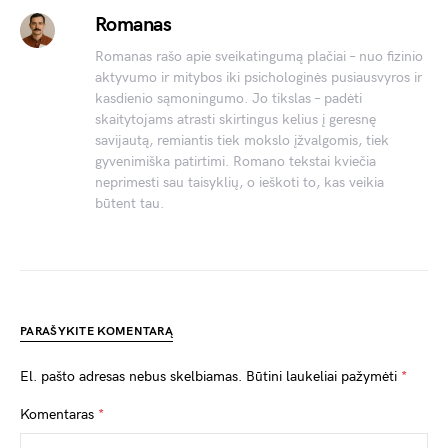
Romanas
Romanas rašo apie sveikatingumą plačiai – nuo fizinio
aktyvumo ir mitybos iki psichologinės pusiausvyros ir
kasdienio sąmoningumo. Jo tikslas – padėti
skaitytojams atrasti skirtingus kelius į geresnę
savijautą, remiantis tiek mokslo įžvalgomis, tiek
gyvenimiška patirtimi. Romano tekstai kviečia
neprimesti sau taisyklių, o ieškoti to, kas veikia
būtent tau.
PARAŠYKITE KOMENTARĄ
El. pašto adresas nebus skelbiamas.
Būtini laukeliai pažymėti
*
Komentaras
*