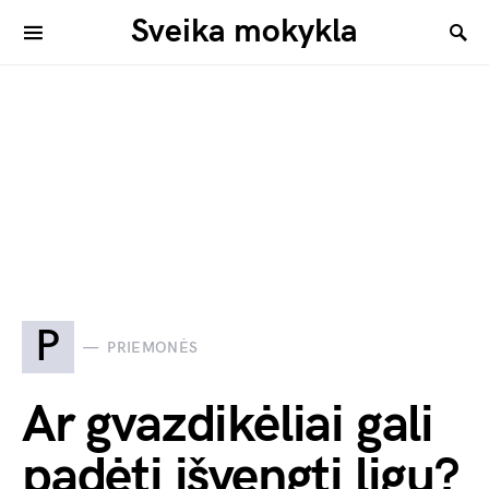
Sveika mokykla
P
PRIEMONĖS
Ar gvazdikėliai gali
padėti išvengti ligų?