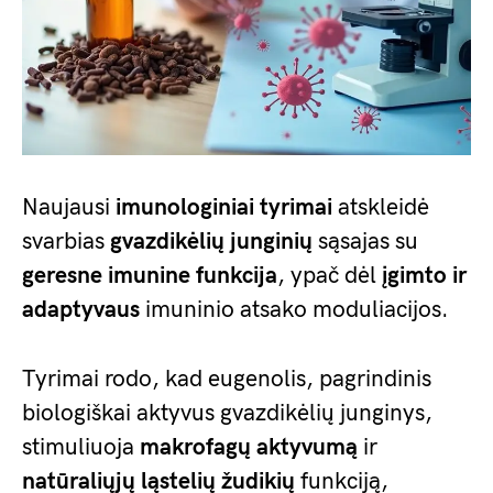
Naujausi
imunologiniai tyrimai
atskleidė
svarbias
gvazdikėlių junginių
sąsajas su
geresne imunine funkcija
, ypač dėl
įgimto ir
adaptyvaus
imuninio atsako moduliacijos.
Tyrimai rodo, kad eugenolis, pagrindinis
biologiškai aktyvus gvazdikėlių junginys,
stimuliuoja
makrofagų aktyvumą
ir
natūraliųjų ląstelių žudikių
funkciją,