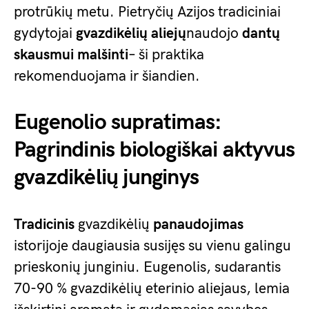
protrūkių metu. Pietryčių Azijos tradiciniai
gydytojai
gvazdikėlių aliejų
naudojo
dantų
skausmui malšinti
– ši praktika
rekomenduojama ir šiandien.
Eugenolio supratimas:
Pagrindinis biologiškai aktyvus
gvazdikėlių junginys
Tradicinis
gvazdikėlių
panaudojimas
istorijoje daugiausia susijęs su vienu galingu
prieskonių junginiu. Eugenolis, sudarantis
70-90 % gvazdikėlių eterinio aliejaus, lemia