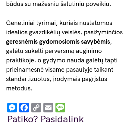
būdus su mažesniu šalutiniu poveikiu.
Genetiniai tyrimai, kuriais nustatomos
idealios gvazdikėlių veislės, pasižyminčios
geresnėmis gydomosiomis savybėmis
,
galėtų sukelti perversmą auginimo
praktikoje, o gydymo nauda galėtų tapti
prieinamesnė visame pasaulyje taikant
standartizuotus, įrodymais pagrįstus
metodus.
Messenger
Facebook
Copy
Email
Message
Link
Patiko? Pasidalink