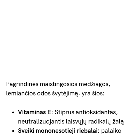
Pagrindinės maistingosios medžiagos,
lemiančios odos švytėjimą, yra šios:
Vitaminas E
: Stiprus antioksidantas,
neutralizuojantis laisvųjų radikalų žalą
Sveiki mononesotieji riebalai
: palaiko