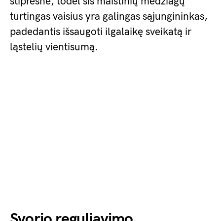
stipresnė, todėl šis maistinių medžiagų
turtingas vaisius yra galingas sąjungininkas,
padedantis išsaugoti ilgalaikę sveikatą ir
ląstelių vientisumą.
Svorio reguliavimo