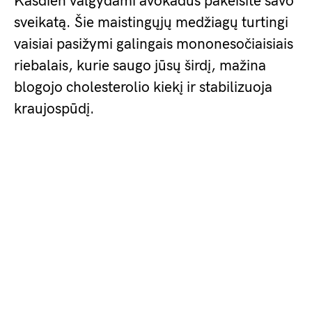
Kasdien valgydami avokadus pakeisite savo
sveikatą. Šie maistingųjų medžiagų turtingi
vaisiai pasižymi galingais mononesočiaisiais
riebalais, kurie saugo jūsų širdį, mažina
blogojo cholesterolio kiekį ir stabilizuoja
kraujospūdį.