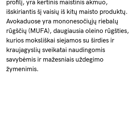
profilį, yra kertinis maistinis akmuo,
išskiriantis šį vaisių iš kitų maisto produktų.
Avokaduose yra mononesočiųjų riebalų
rūgščių (MUFA), daugiausia oleino rūgšties,
kurios moksliškai siejamos su širdies ir
kraujagyslių sveikatai naudingomis
savybėmis ir mažesniais uždegimo
žymenimis.