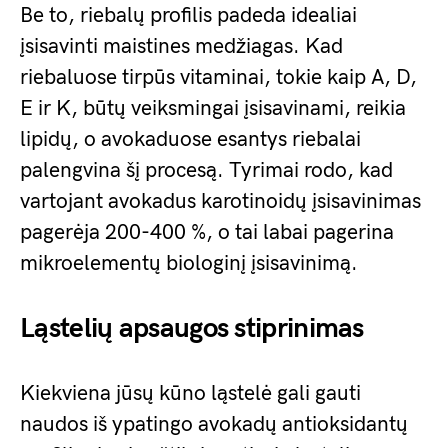
Be to, riebalų profilis padeda idealiai
įsisavinti maistines medžiagas. Kad
riebaluose tirpūs vitaminai, tokie kaip A, D,
E ir K, būtų veiksmingai įsisavinami, reikia
lipidų, o avokaduose esantys riebalai
palengvina šį procesą. Tyrimai rodo, kad
vartojant avokadus karotinoidų įsisavinimas
pagerėja 200-400 %, o tai labai pagerina
mikroelementų biologinį įsisavinimą.
Ląstelių apsaugos stiprinimas
Kiekviena jūsų kūno ląstelė gali gauti
naudos iš ypatingo avokadų antioksidantų