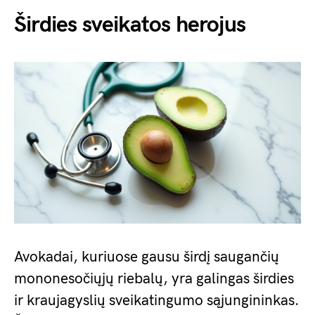
Širdies sveikatos herojus
Avokadai, kuriuose gausu širdį saugančių
mononesočiųjų riebalų, yra galingas širdies
ir kraujagyslių sveikatingumo sąjungininkas.