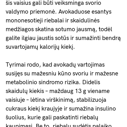
šis vaisius gali būti veiksminga svorio
valdymo priemonė. Avokaduose esantys
mononesotieji riebalai ir skaidulinės
medžiagos skatina sotumo jausmą, todėl
galite ilgiau jaustis sotūs ir sumažinti bendrą
suvartojamų kalorijų kiekį.
Tyrimai rodo, kad avokadų vartojimas
susijęs su mažesniu kūno svoriu ir mažesne
metabolinio sindromo rizika. Didelis
skaidulų kiekis – maždaug 13 g viename
vaisiuje – lėtina virškinimą, stabilizuoja
cukraus kiekį kraujyje ir sumažina insulino
šuolius, kurie gali paskatinti riebalų
kaupimąsi. Be to, riebalų sudėtis palaiko