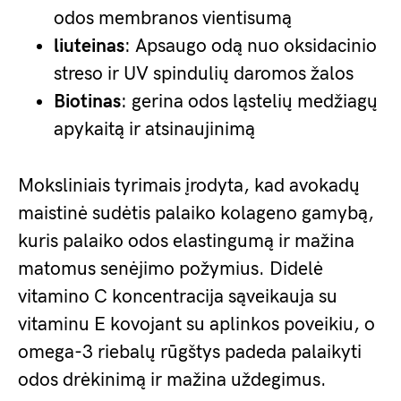
odos membranos vientisumą
liuteinas
: Apsaugo odą nuo oksidacinio
streso ir UV spindulių daromos žalos
Biotinas
: gerina odos ląstelių medžiagų
apykaitą ir atsinaujinimą
Moksliniais tyrimais įrodyta, kad avokadų
maistinė sudėtis palaiko kolageno gamybą,
kuris palaiko odos elastingumą ir mažina
matomus senėjimo požymius. Didelė
vitamino C koncentracija sąveikauja su
vitaminu E kovojant su aplinkos poveikiu, o
omega-3 riebalų rūgštys padeda palaikyti
odos drėkinimą ir mažina uždegimus.