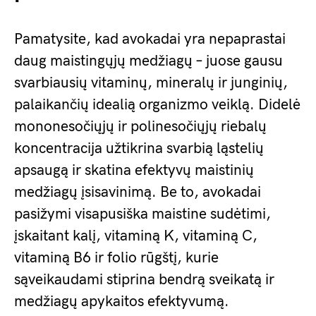
Pamatysite, kad avokadai yra nepaprastai
daug maistingųjų medžiagų – juose gausu
svarbiausių vitaminų, mineralų ir junginių,
palaikančių idealią organizmo veiklą. Didelė
mononesočiųjų ir polinesočiųjų riebalų
koncentracija užtikrina svarbią ląstelių
apsaugą ir skatina efektyvų maistinių
medžiagų įsisavinimą. Be to, avokadai
pasižymi visapusiška maistine sudėtimi,
įskaitant kalį, vitaminą K, vitaminą C,
vitaminą B6 ir folio rūgštį, kurie
sąveikaudami stiprina bendrą sveikatą ir
medžiagų apykaitos efektyvumą.