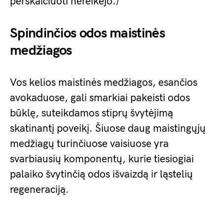
perskaičiuoti nereikėjo.)
Spindinčios odos maistinės
medžiagos
Vos kelios maistinės medžiagos, esančios
avokaduose, gali smarkiai pakeisti odos
būklę, suteikdamos stiprų švytėjimą
skatinantį poveikį. Šiuose daug maistingųjų
medžiagų turinčiuose vaisiuose yra
svarbiausių komponentų, kurie tiesiogiai
palaiko švytinčią odos išvaizdą ir ląstelių
regeneraciją.