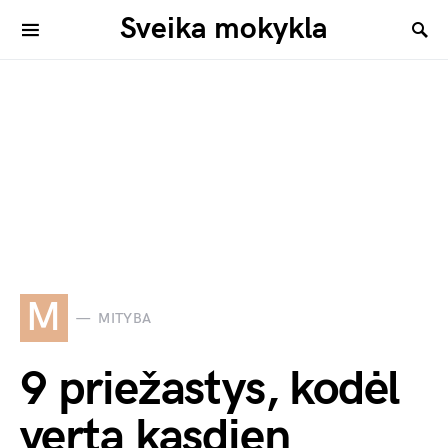
Sveika mokykla
M
MITYBA
9 priežastys, kodėl
verta kasdien