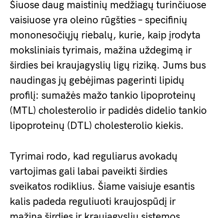
Šiuose daug maistinių medžiagų turinčiuose
vaisiuose yra oleino rūgšties – specifinių
mononesočiųjų riebalų, kurie, kaip įrodyta
moksliniais tyrimais, mažina uždegimą ir
širdies bei kraujagyslių ligų riziką. Jums bus
naudingas jų gebėjimas pagerinti lipidų
profilį: sumažės mažo tankio lipoproteinų
(MTL) cholesterolio ir padidės didelio tankio
lipoproteinų (DTL) cholesterolio kiekis.
Tyrimai rodo, kad reguliarus avokadų
vartojimas gali labai paveikti širdies
sveikatos rodiklius. Šiame vaisiuje esantis
kalis padeda reguliuoti kraujospūdį ir
mažina širdies ir kraujagyslių sistemos