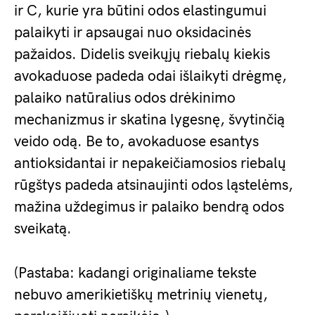
ir C, kurie yra būtini odos elastingumui
palaikyti ir apsaugai nuo oksidacinės
pažaidos. Didelis sveikųjų riebalų kiekis
avokaduose padeda odai išlaikyti drėgmę,
palaiko natūralius odos drėkinimo
mechanizmus ir skatina lygesnę, švytinčią
veido odą. Be to, avokaduose esantys
antioksidantai ir nepakeičiamosios riebalų
rūgštys padeda atsinaujinti odos ląstelėms,
mažina uždegimus ir palaiko bendrą odos
sveikatą.
(Pastaba: kadangi originaliame tekste
nebuvo amerikietiškų metrinių vienetų,