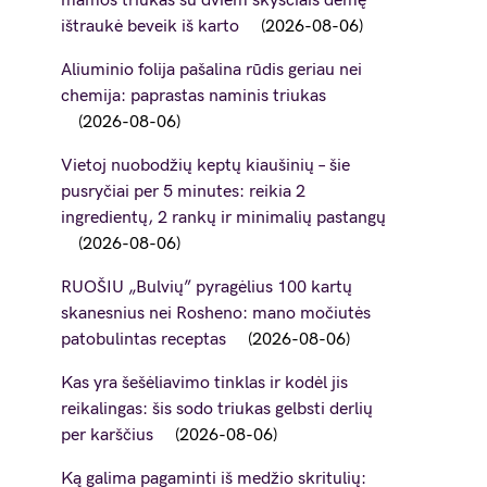
mamos triukas su dviem skysčiais dėmę
ištraukė beveik iš karto
2026-08-06
Aliuminio folija pašalina rūdis geriau nei
chemija: paprastas naminis triukas
2026-08-06
Vietoj nuobodžių keptų kiaušinių – šie
pusryčiai per 5 minutes: reikia 2
ingredientų, 2 rankų ir minimalių pastangų
2026-08-06
RUOŠIU „Bulvių” pyragėlius 100 kartų
skanesnius nei Rosheno: mano močiutės
patobulintas receptas
2026-08-06
Kas yra šešėliavimo tinklas ir kodėl jis
reikalingas: šis sodo triukas gelbsti derlių
per karščius
2026-08-06
Ką galima pagaminti iš medžio skritulių: