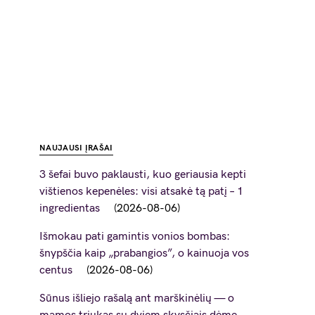
NAUJAUSI ĮRAŠAI
3 šefai buvo paklausti, kuo geriausia kepti
vištienos kepenėles: visi atsakė tą patį – 1
ingredientas
2026-08-06
Išmokau pati gamintis vonios bombas:
šnypščia kaip „prabangios”, o kainuoja vos
centus
2026-08-06
Sūnus išliejo rašalą ant marškinėlių — o