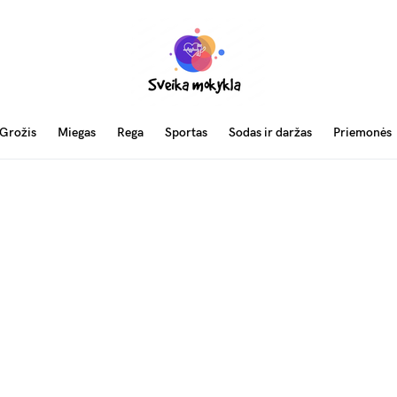
Grožis
Miegas
Rega
Sportas
Sodas ir daržas
Priemonės