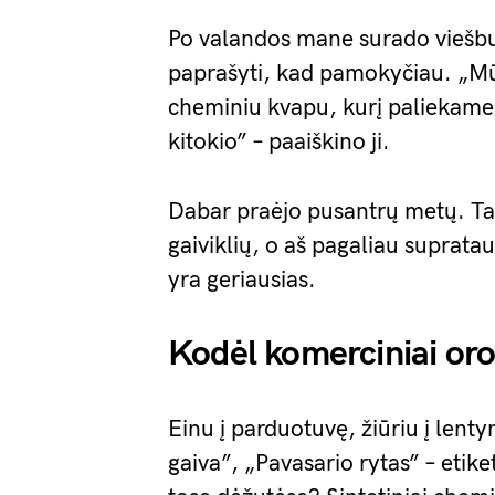
Po valandos mane surado viešbuč
paprašyti, kad pamokyčiau. „Mūs
cheminiu kvapu, kurį paliekame.
kitokio” – paaiškino ji.
Dabar praėjo pusantrų metų. Ta
gaiviklių, o aš pagaliau suprata
yra geriausias.
Kodėl komerciniai oro g
Einu į parduotuvę, žiūriu į lenty
gaiva”, „Pavasario rytas” – etike