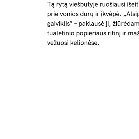
Tą rytą viešbutyje ruošiausi išei
prie vonios durų ir įkvėpė. „Ats
gaiviklis” – paklausė ji, žiūrėd
tualetinio popieriaus ritinį ir ma
vežuosi kelionėse.