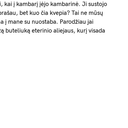
ti, kai į kambarį įėjo kambarinė. Ji sustojo
iprašau, bet kuo čia kvepia? Tai ne mūsų
ama į mane su nuostaba. Parodžiau jai
žą buteliuką eterinio aliejaus, kurį visada