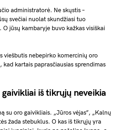
io administratorė. Ne skųstis –
ų svečiai nuolat skundžiasi tuo
 O jūsų kambaryje buvo kažkas visiškai
s viešbutis nebepirko komercinių oro
u, kad kartais paprasčiausias sprendimas
aivikliai iš tikrųjų neveikia
ną su oro gaivikliais. „Jūros vėjas”, „Kalnų
tės žada stebuklus. O kas iš tikrųjų yra