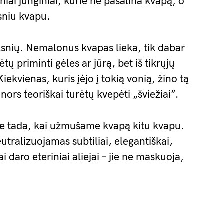
niai junginiai, kurie ne pašalina kvapą, o
esniu kvapu.
ksnių. Nemalonus kvapas lieka, tik dabar
tų priminti gėles ar jūrą, bet iš tikrųjų
ekvienas, kuris įėjo į tokią vonią, žino tą
 nors teoriškai turėtų kvepėti „šviežiai”.
 ne tada, kai užmušame kvapą kitu kvapu.
utralizuojamas subtiliai, elegantiškai,
i daro eteriniai aliejai – jie ne maskuoja,