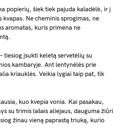
a popierių, šiek tiek pajuda kaladėlė, ir į
us kvapas. Ne cheminis sprogimas, ne
rus aromatas, kuris primena ne
mtą.
tiesiog įsukti keletą servetėlių su
vonios kambaryje. Ant lentynėlės prie
ia kriauklės. Veikia lygiai taip pat, tik
ausia, kuo kvepia vonia. Kai pasakau,
nys su trimis lašais aliejaus, dauguma žiūri
esiog žinau vieną paprastą triuką, kurio