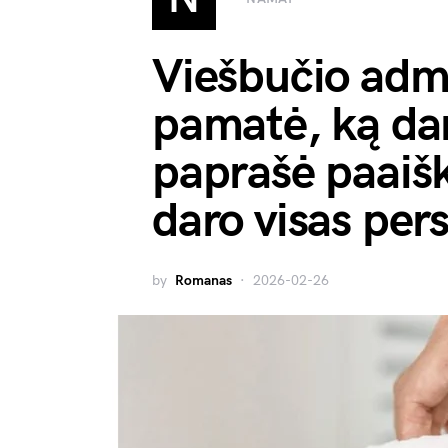
Viešbučio adm
pamatė, ką dar
paprašė paaišk
daro visas per
by
Romanas
2026-02-26