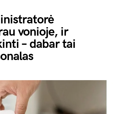
inistratorė
au vonioje, ir
inti – dabar tai
sonalas