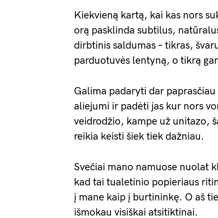
Kiekvieną kartą, kai kas nors suk
orą pasklinda subtilus, natūral
dirbtinis saldumas – tikras, šva
parduotuvės lentyną, o tikrą ga
Galima padaryti dar paprasčiau – 
aliejumi ir padėti jas kur nors 
veidrodžio, kampe už unitazo, šal
reikia keisti šiek tiek dažniau.
Svečiai mano namuose nuolat kl
kad tai tualetinio popieriaus riti
į mane kaip į burtininkę. O aš ti
išmokau visiškai atsitiktinai.