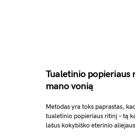
Tualetinio popieriaus r
mano vonią
Metodas yra toks paprastas, kad 
tualetinio popieriaus ritinį – tą 
lašus kokybiško eterinio aliejaus