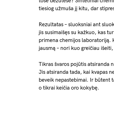
tose dėžutėse? Sintetiniai chemi
tiesiog užmuša jį kitu, dar stipr
Rezultatas – sluoksniai ant sluo
jis susimaišęs su kažkuo, kas turė
primena chemijos laboratoriją. Ki
jausmą – nori kuo greičiau išeiti,
Tikras švaros pojūtis atsiranda
Jis atsiranda tada, kai kvapas ne
beveik nepastebimai. Ir būtent ta
o tikrai keičia oro kokybę.