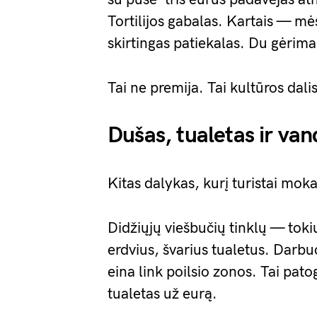
Tortilijos gabalas. Kartais — mė
skirtingas patiekalas. Du gėrimai
Tai ne premija. Tai kultūros dali
Dušas, tualetas ir v
Kitas dalykas, kurį turistai mok
Didžiųjų viešbučių tinklų — tokių
erdvius, švarius tualetus. Darbu
eina link poilsio zonos. Tai pat
tualetas už eurą.