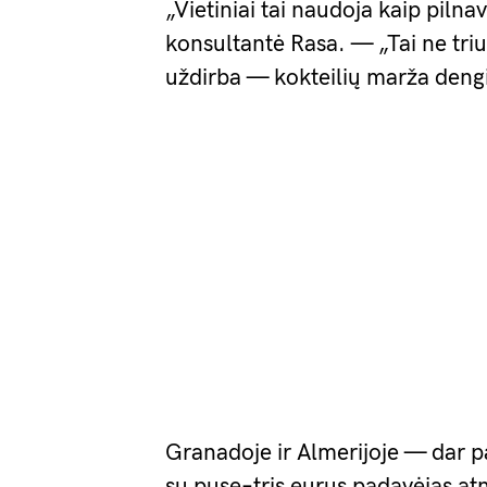
„Vietiniai tai naudoja kaip piln
konsultantė Rasa. — „Tai ne triu
uždirba — kokteilių marža deng
Granadoje ir Almerijoje — dar p
su puse–tris eurus padavėjas at