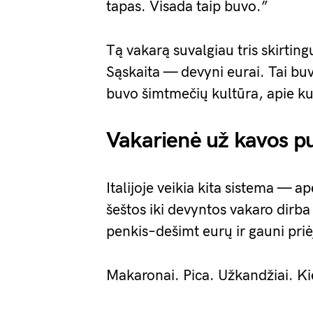
tapas. Visada taip buvo.”
Tą vakarą suvalgiau tris skirting
Sąskaita — devyni eurai. Tai buvo
buvo šimtmečių kultūra, apie ku
Vakarienė už kavos p
Italijoje veikia kita sistema — a
šeštos iki devyntos vakaro dirba
penkis–dešimt eurų ir gauni priė
Makaronai. Pica. Užkandžiai. Ki