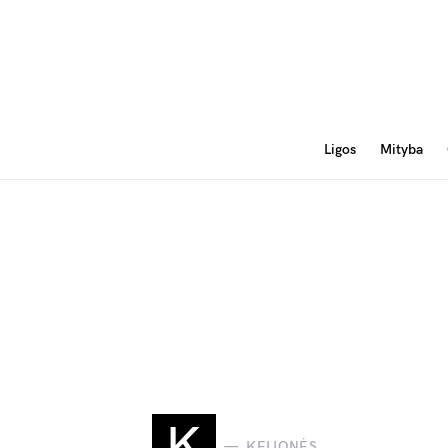
Ligos
Mityba
K
KELIONĖS