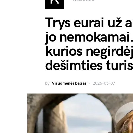
Trys eurai už a
jo nemokamai. 
kurios negirdėj
dešimties turi
by
Visuomenės balsas
2026-05-07