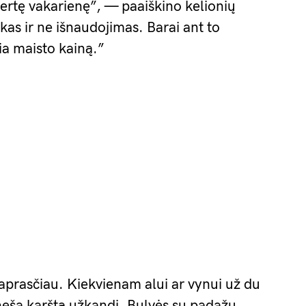
avertę vakarienę”, — paaiškino kelionių
kas ir ne išnaudojimas. Barai ant to
ia maisto kainą.”
aprasčiau. Kiekvienam alui ar vynui už du
neša karštą užkandį. Bulvės su padažu.