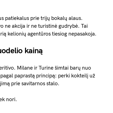
us patiekalus prie trijų bokalų alaus.
 ne akcija ir ne turistinė gudrybė. Tai
rią kelionių agentūros tiesiog nepasakoja.
uodelio kainą
peritivo. Milane ir Turine šimtai barų nuo
 pagal paprastą principą: perki kokteilį už
jimą prie savitarnos stalo.
ek nori.