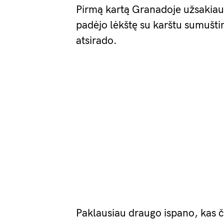
Pirmą kartą Granadoje užsakiau 
padėjo lėkštę su karštu sumušti
atsirado.
Paklausiau draugo ispano, kas či