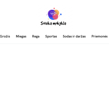
Grožis
Miegas
Rega
Sportas
Sodas ir daržas
Priemonės