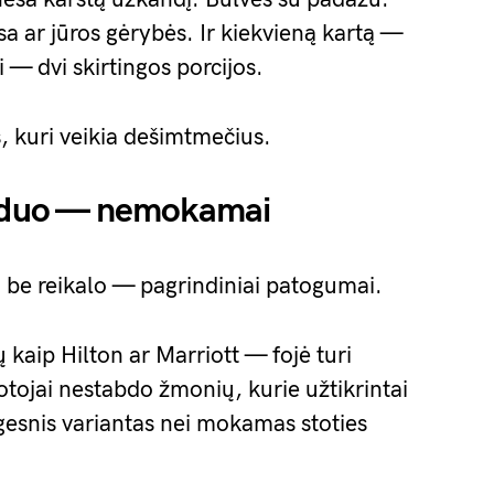
sa ar jūros gėrybės. Ir kiekvieną kartą —
 — dvi skirtingos porcijos.
s, kuri veikia dešimtmečius.
anduo — nemokamai
a be reikalo — pagrindiniai patogumai.
 kaip Hilton ar Marriott — fojė turi
otojai nestabdo žmonių, kurie užtikrintai
ogesnis variantas nei mokamas stoties