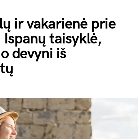
lų ir vakarienė prie
Ispanų taisyklė,
o devyni iš
stų