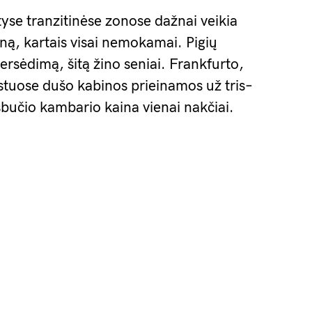
tyse tranzitinėse zonose dažnai veikia
ną, kartais visai nemokamai. Pigių
 persėdimą, šitą žino seniai. Frankfurto,
stuose dušo kabinos prieinamos už tris–
šbučio kambario kaina vienai nakčiai.