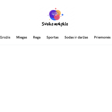
Grožis
Miegas
Rega
Sportas
Sodas ir daržas
Priemonės