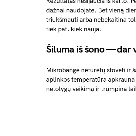
Rezultatas nesijaučia iš karto. 
dažnai naudojate. Bet vieną die
triukšmauti arba nebekaitina tol
tiek pat, kiek nauja.
Šiluma iš šono — dar 
Mikrobangė neturėtų stovėti ir ša
aplinkos temperatūra apkrauna 
netolygų veikimą ir trumpina lai