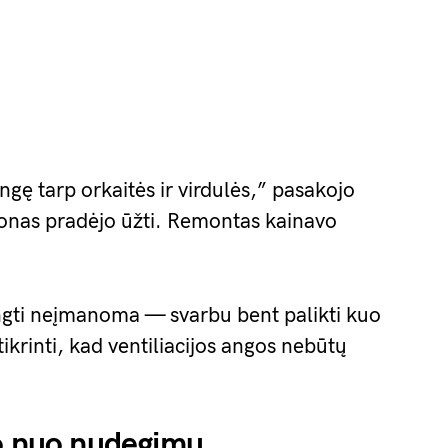
gę tarp orkaitės ir virdulės,” pasakojo
onas pradėjo ūžti. Remontas kainavo
vengti neįmanoma — svarbu bent palikti kuo
tikrinti, kad ventiliacijos angos nebūtų
go nuo nudegimų