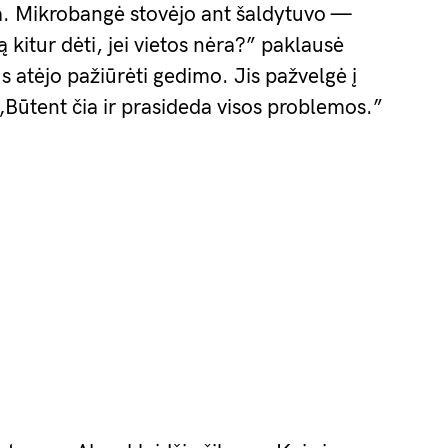
ga. Mikrobangė stovėjo ant šaldytuvo —
 kitur dėti, jei vietos nėra?” paklausė
s atėjo pažiūrėti gedimo. Jis pažvelgė į
 „Būtent čia ir prasideda visos problemos.”