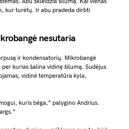
 sistemas. Abu skleidžia šilumą. Kai vienas
, kur turėtų. Ir abu pradeda dirbti
ikrobangė nesutaria
korpusą ir kondensatorių. Mikrobangė
, per kurias šalina vidinę šilumą. Sudėjus
bojamas, vidinė temperatūra kyla,
ogui, kuris bėga,” palygino Andrius.
vargs.”