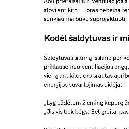
Abu prietaisai turi ventiliacijos
stovi ant kito — oras nebeina ten
sunkiau nei buvo suprojektuoti.
Kodėl šaldytuvas ir m
Šaldytuvas šilumą išskiria per 
priklauso nuo ventiliacijos angų
vieną ant kito, oro srautas apri
energijos suvartojimas didėja.
„Lyg uždėtum žieminę kepurę žm
„Jis vis tiek bėgs. Bet greitai pa