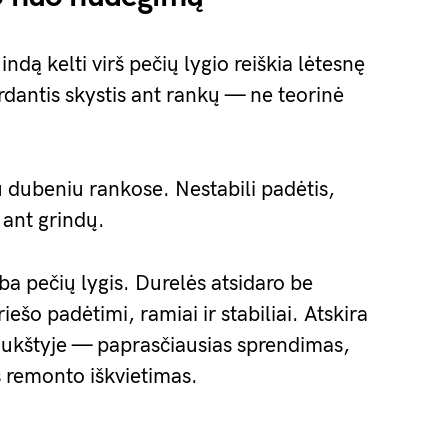
ndą kelti virš pečių lygio reiškia lėtesnę
Verdantis skystis ant rankų — ne teorinė
 dubeniu rankose. Nestabili padėtis,
i ant grindų.
a pečių lygis. Durelės atsidaro be
riešo padėtimi, ramiai ir stabiliai. Atskira
 aukštyje — paprasčiausias sprendimas,
s remonto iškvietimas.