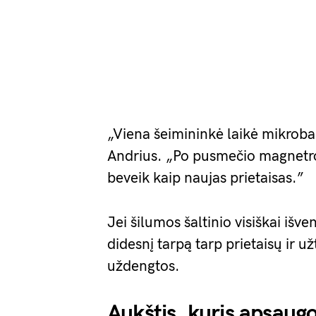
„Viena šeimininkė laikė mikroban
Andrius. „Po pusmečio magnetr
beveik kaip naujas prietaisas.”
Jei šilumos šaltinio visiškai iš
didesnį tarpą tarp prietaisų ir už
uždengtos.
Aukštis, kuris apsau