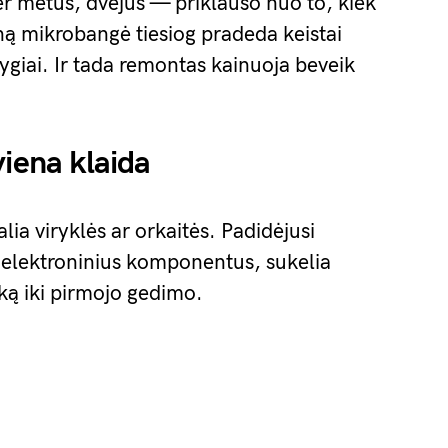
Per metus, dvejus — priklauso nuo to, kiek
ną mikrobangė tiesiog pradeda keistai
ygiai. Ir tada remontas kainuoja beveik
viena klaida
lia viryklės ar orkaitės. Padidėjusi
elektroninius komponentus, sukelia
ką iki pirmojo gedimo.