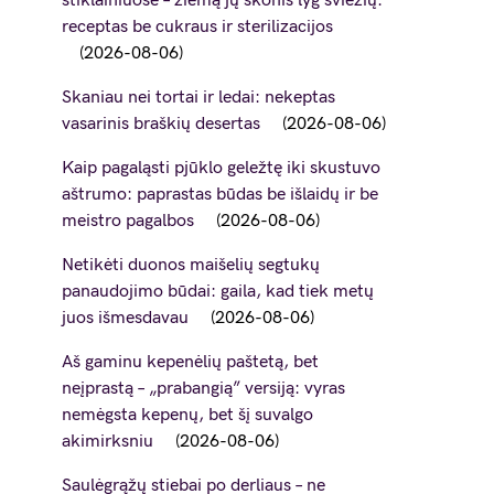
stiklainiuose – žiemą jų skonis lyg šviežių:
receptas be cukraus ir sterilizacijos
2026-08-06
Skaniau nei tortai ir ledai: nekeptas
vasarinis braškių desertas
2026-08-06
Kaip pagaląsti pjūklo geležtę iki skustuvo
aštrumo: paprastas būdas be išlaidų ir be
meistro pagalbos
2026-08-06
Netikėti duonos maišelių segtukų
panaudojimo būdai: gaila, kad tiek metų
juos išmesdavau
2026-08-06
Aš gaminu kepenėlių paštetą, bet
neįprastą – „prabangią” versiją: vyras
nemėgsta kepenų, bet šį suvalgo
akimirksniu
2026-08-06
Saulėgrąžų stiebai po derliaus – ne