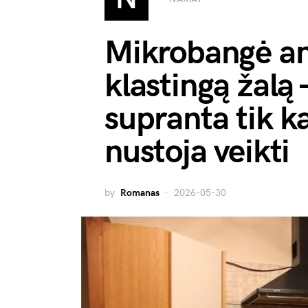
Mikrobangė an
klastingą žalą 
supranta tik ka
nustoja veikti
by
Romanas
2026-05-30