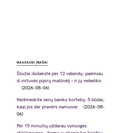
NAUJAUSI ĮRAŠAI
Šliužai išsilakstė per 12 valandų: paėmiau
iš virtuvės pipirų malūnėlį – ir jų nebeliko
2026-08-06
Neišmeskite senų banko kortelių: 5 būdai,
kaip jos dar pravers namuose
2026-08-
06
Per 15 minučių uždarau vynuoges