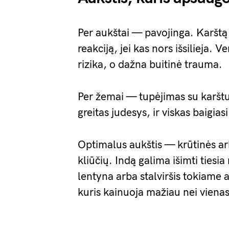
Per aukštai — pavojinga. Karštą i
reakciją, jei kas nors išsilieja. 
rizika, o dažna buitinė trauma.
Per žemai — tupėjimas su karštu
greitas judesys, ir viskas baigias
Optimalus aukštis — krūtinės arb
kliūčių. Indą galima išimti tiesia 
lentyna arba stalviršis tokiame
kuris kainuoja mažiau nei viena