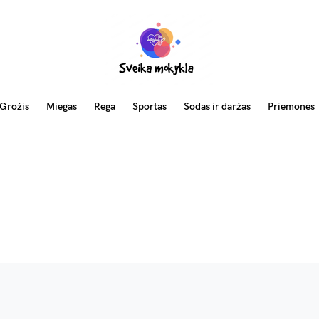
Grožis
Miegas
Rega
Sportas
Sodas ir daržas
Priemonės