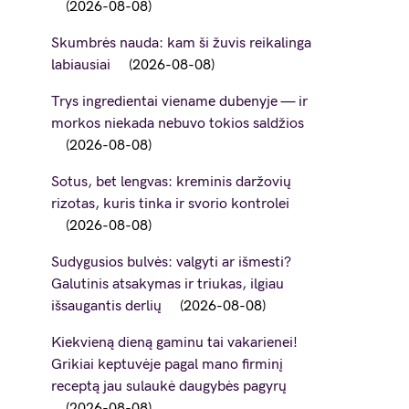
2026-08-08
Skumbrės nauda: kam ši žuvis reikalinga
labiausiai
2026-08-08
Trys ingredientai viename dubenyje — ir
morkos niekada nebuvo tokios saldžios
2026-08-08
Sotus, bet lengvas: kreminis daržovių
rizotas, kuris tinka ir svorio kontrolei
2026-08-08
Sudygusios bulvės: valgyti ar išmesti?
Galutinis atsakymas ir triukas, ilgiau
išsaugantis derlių
2026-08-08
Kiekvieną dieną gaminu tai vakarienei!
Grikiai keptuvėje pagal mano firminį
receptą jau sulaukė daugybės pagyrų
2026-08-08