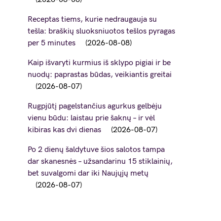
Receptas tiems, kurie nedraugauja su
tešla: braškių sluoksniuotos tešlos pyragas
per 5 minutes
2026-08-08
Kaip išvaryti kurmius iš sklypo pigiai ir be
nuodų: paprastas būdas, veikiantis greitai
2026-08-07
Rugpjūtį pagelstančius agurkus gelbėju
vienu būdu: laistau prie šaknų – ir vėl
kibiras kas dvi dienas
2026-08-07
Po 2 dienų šaldytuve šios salotos tampa
dar skanesnės – užsandarinu 15 stiklainių,
bet suvalgomi dar iki Naujųjų metų
2026-08-07