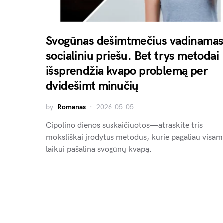
Svogūnas dešimtmečius vadinama
socialiniu priešu. Bet trys metodai
išsprendžia kvapo problemą per
dvidešimt minučių
by
Romanas
2026-05-05
Cipolino dienos suskaičiuotos—atraskite tris
moksliškai įrodytus metodus, kurie pagaliau visam
laikui pašalina svogūnų kvapą.