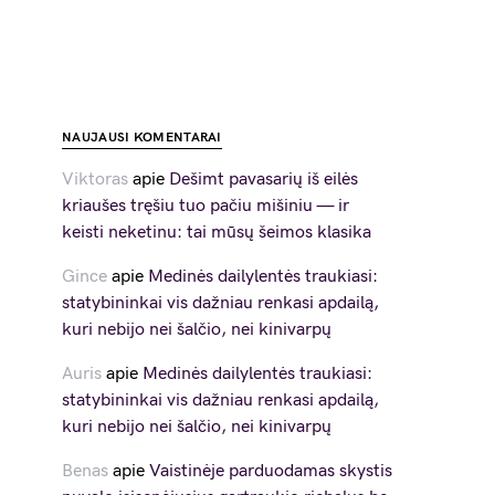
NAUJAUSI KOMENTARAI
Viktoras
apie
Dešimt pavasarių iš eilės
kriaušes tręšiu tuo pačiu mišiniu — ir
keisti neketinu: tai mūsų šeimos klasika
Gince
apie
Medinės dailylentės traukiasi:
statybininkai vis dažniau renkasi apdailą,
kuri nebijo nei šalčio, nei kinivarpų
Auris
apie
Medinės dailylentės traukiasi:
statybininkai vis dažniau renkasi apdailą,
kuri nebijo nei šalčio, nei kinivarpų
Benas
apie
Vaistinėje parduodamas skystis