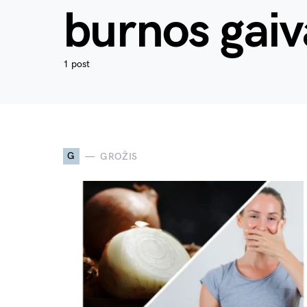
burnos gaiv
1 post
G
GROŽIS