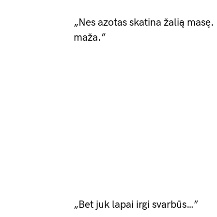
„Nes azotas skatina žalią masę. 
maža.”
„Bet juk lapai irgi svarbūs…”