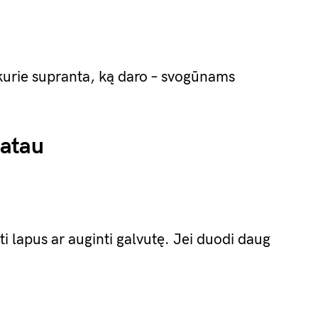
, kurie supranta, ką daro – svogūnams
matau
ti lapus ar auginti galvutę. Jei duodi daug