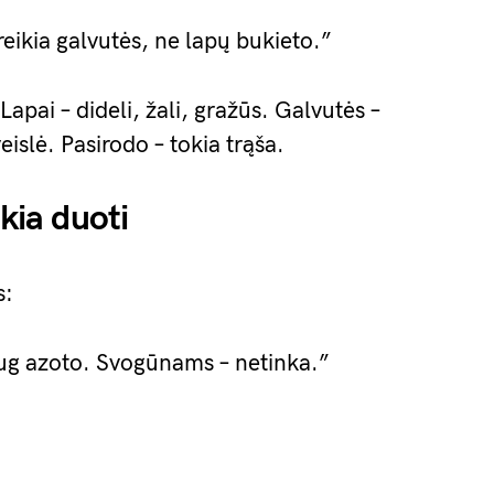
eikia galvutės, ne lapų bukieto.”
apai – dideli, žali, gražūs. Galvutės –
islė. Pasirodo – tokia trąša.
ikia duoti
s:
daug azoto. Svogūnams – netinka.”