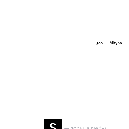
Ligos
Mityba
S
SODAS IR DARŽAS