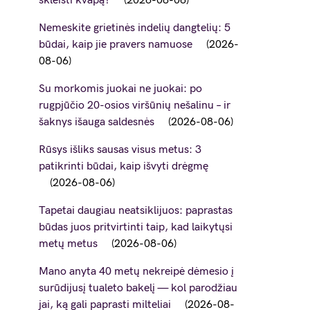
skleisti kvapą?
2026-08-06
Nemeskite grietinės indelių dangtelių: 5
būdai, kaip jie pravers namuose
2026-
08-06
Su morkomis juokai ne juokai: po
rugpjūčio 20-osios viršūnių nešalinu – ir
šaknys išauga saldesnės
2026-08-06
Rūsys išliks sausas visus metus: 3
patikrinti būdai, kaip išvyti drėgmę
2026-08-06
Tapetai daugiau neatsiklijuos: paprastas
būdas juos pritvirtinti taip, kad laikytųsi
metų metus
2026-08-06
Mano anyta 40 metų nekreipė dėmesio į
surūdijusį tualeto bakelį — kol parodžiau
jai, ką gali paprasti milteliai
2026-08-