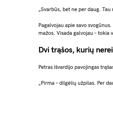
„Svarbūs, bet ne per daug. Tau r
Pagalvojau apie savo svogūnus. L
mažos. Visada galvojau – tokia ve
Dvi trąšos, kurių nere
Petras išvardijo pavojingas trąša
„Pirma – dilgėlių užpilas. Per 