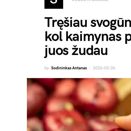
Tręšiau svogūnu
kol kaimynas p
juos žudau
by
Sodininkas Antanas
2026-03-26