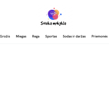
Grožis
Miegas
Rega
Sportas
Sodas ir daržas
Priemonės