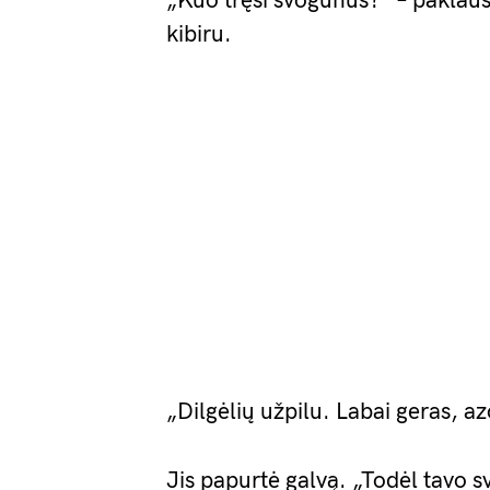
„Kuo tręši svogūnus?” – paklau
kibiru.
„Dilgėlių užpilu. Labai geras, az
Jis papurtė galvą. „Todėl tavo 