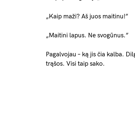
„Kaip maži? Aš juos maitinu!”
„Maitini lapus. Ne svogūnus.”
Pagalvojau – ką jis čia kalba. Dil
trąšos. Visi taip sako.