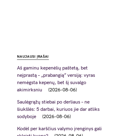
NAUJAUSI ĮRAŠAI
Aš gaminu kepenėlių paštetą, bet
neįprastą – „prabangią” versiją: vyras
nemėgsta kepenų, bet šį suvalgo
akimirksniu
2026-08-06
Saulėgrąžų stiebai po derliaus – ne
šiukšlės: 5 darbai, kuriuos jie dar atliks
sodyboje
2026-08-06
Kodėl per karščius valymo įrenginys gali