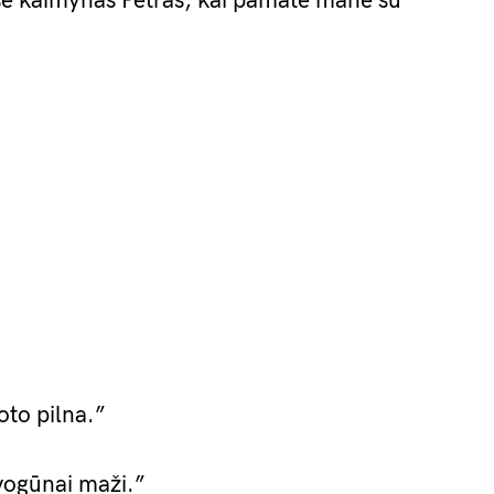
sė kaimynas Petras, kai pamatė mane su
oto pilna.”
svogūnai maži.”