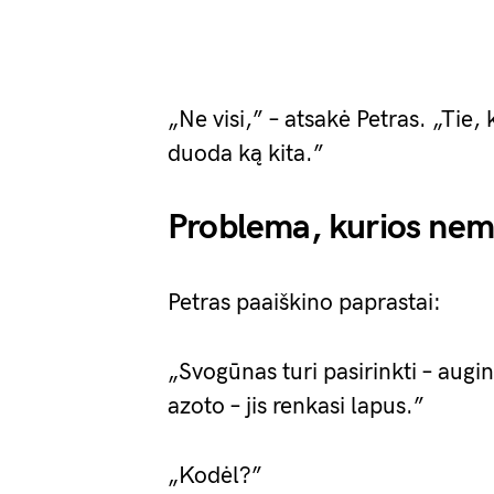
„Ne visi,” – atsakė Petras. „Tie
duoda ką kita.”
Problema, kurios ne
Petras paaiškino paprastai:
„Svogūnas turi pasirinkti – augin
azoto – jis renkasi lapus.”
„Kodėl?”