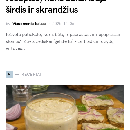
širdis ir skrandžius
by
Visuomenės balsas
2025-11-06
Ieškote patiekalo, kuris būtų ir paprastas, ir nepaprastai
skanus? Žuvis žydiškai (gefilte fiš) – tai tradicinis žydų
virtuvės…
R
RECEPTAI