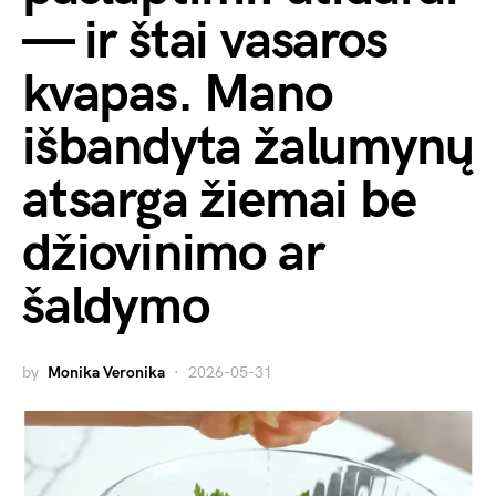
— ir štai vasaros
kvapas. Mano
išbandyta žalumynų
atsarga žiemai be
džiovinimo ar
šaldymo
by
Monika Veronika
2026-05-31