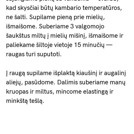
kad skysčiai būtų kambario temperatūros,
ne šalti. Supilame pieną prie mielių,
išmaišome. Suberiame 3 valgomojo
šaukštus miltų į mielių mišinį, išmaišome ir
paliekame šiltoje vietoje 15 minučių —
raugas turi suputoti.
Į raugą supilame išplaktą kiaušinį ir augalinį
aliejų, pasūdome. Dalimis suberiame manų
kruopas ir miltus, mincome elastingą ir
minkštą tešlą.