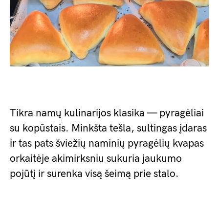
Tikra namų kulinarijos klasika — pyragėliai
su kopūstais. Minkšta tešla, sultingas įdaras
ir tas pats šviežių naminių pyragėlių kvapas
orkaitėje akimirksniu sukuria jaukumo
pojūtį ir surenka visą šeimą prie stalo.