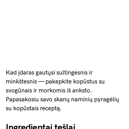
Kad įdaras gautųsi sultingesnis ir
minkštesnis — pakepkite kopūstus su
svogūnais ir morkomis iš anksto.
Papasakosiu savo skanų naminių pyragėlių
su kopūstais receptą.
Ingredientai tešlai