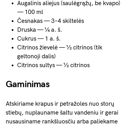
Augalinis aliejus (saulėgrąžų, be kvapo)
— 100 ml
Česnakas — 3–4 skiltelės
Druska — ¼ a. š.
Cukrus — 1 a. š.
Citrinos žievelė — ½ citrinos (tik
geltonoji dalis)
Citrinos sultys — ½ citrinos
Gaminimas
Atskiriame krapus ir petražoles nuo storų
stiebų, nuplauname šaltu vandeniu ir gerai
nusausiname rankšluosčiu arba paliekame