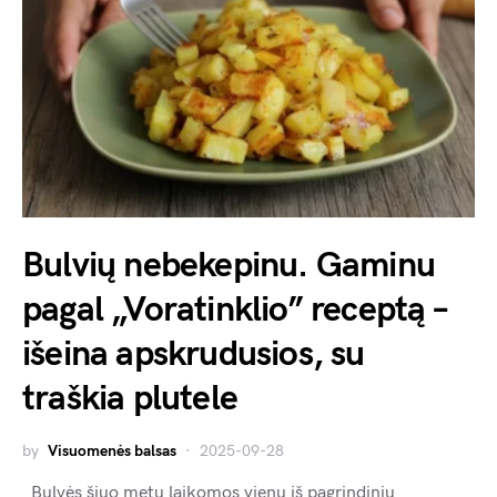
Bulvių nebekepinu. Gaminu
pagal „Voratinklio” receptą –
išeina apskrudusios, su
traškia plutele
by
Visuomenės balsas
2025-09-28
Bulvės šiuo metu laikomos vienu iš pagrindinių