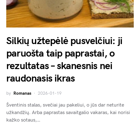
Silkių užtepėlė pusvelčiui: ji
paruošta taip paprastai, o
rezultatas – skanesnis nei
raudonasis ikras
by
Romanas
2026-01-19
Šventinis stalas, svečiai jau pakeliui, o jūs dar neturite
užkandžių. Arba paprastas savaitgalio vakaras, kai norisi
kažko sotaus,…