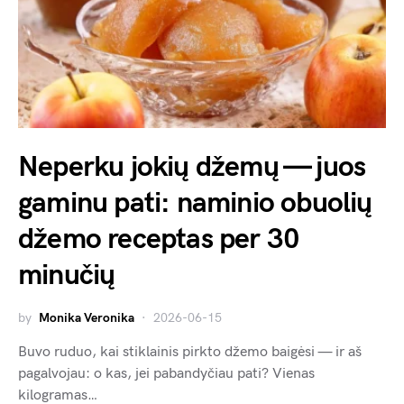
Neperku jokių džemų — juos
gaminu pati: naminio obuolių
džemo receptas per 30
minučių
by
Monika Veronika
2026-06-15
Buvo ruduo, kai stiklainis pirkto džemo baigėsi — ir aš
pagalvojau: o kas, jei pabandyčiau pati? Vienas
kilogramas…