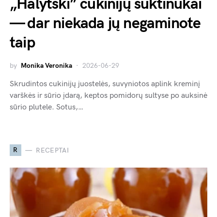
„Halytski” cukinijų suktinukai
— dar niekada jų negaminote
taip
by
Monika Veronika
2026-06-29
Skrudintos cukinijų juostelės, suvyniotos aplink kreminį
varškės ir sūrio įdarą, keptos pomidorų sultyse po auksinė
sūrio plutele. Sotus,…
R
RECEPTAI