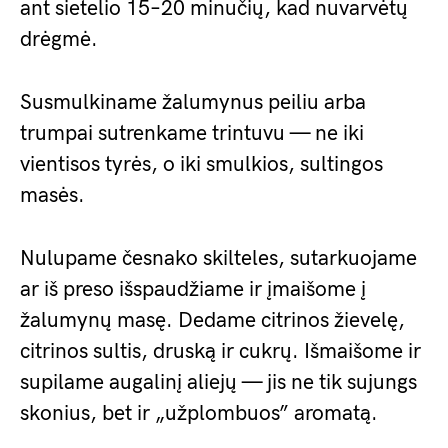
ant sietelio 15–20 minučių, kad nuvarvėtų
drėgmė.
Susmulkiname žalumynus peiliu arba
trumpai sutrenkame trintuvu — ne iki
vientisos tyrės, o iki smulkios, sultingos
masės.
Nulupame česnako skilteles, sutarkuojame
ar iš preso išspaudžiame ir įmaišome į
žalumynų masę. Dedame citrinos žievelę,
citrinos sultis, druską ir cukrų. Išmaišome ir
supilame augalinį aliejų — jis ne tik sujungs
skonius, bet ir „užplombuos” aromatą.