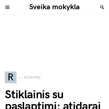
Sveika mokykla
R
RECEPTAI
Stiklainis su
paslaptimi: atidarai