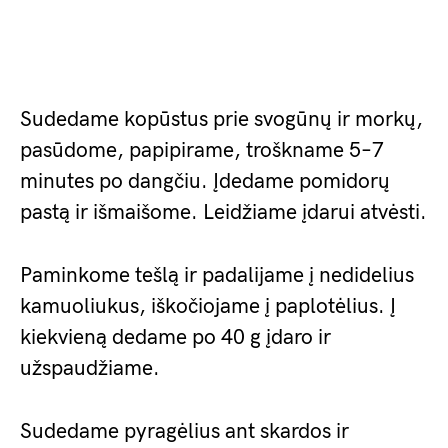
Sudedame kopūstus prie svogūnų ir morkų,
pasūdome, papipirame, troškname 5–7
minutes po dangčiu. Įdedame pomidorų
pastą ir išmaišome. Leidžiame įdarui atvėsti.
Paminkome tešlą ir padalijame į nedidelius
kamuoliukus, iškočiojame į paplotėlius. Į
kiekvieną dedame po 40 g įdaro ir
užspaudžiame.
Sudedame pyragėlius ant skardos ir