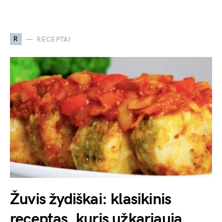
R
RECEPTAI
Žuvis žydiškai: klasikinis
receptas, kuris užkariauja