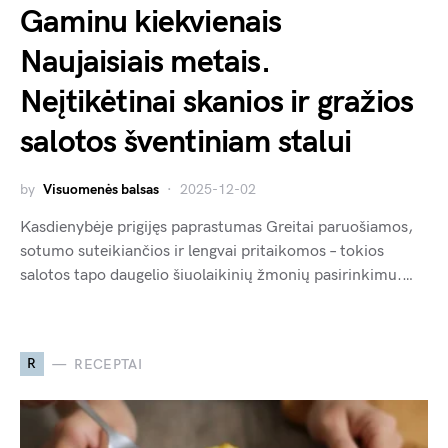
Gaminu kiekvienais
Naujaisiais metais.
Neįtikėtinai skanios ir gražios
salotos šventiniam stalui
by
Visuomenės balsas
2025-12-02
Kasdienybėje prigijęs paprastumas Greitai paruošiamos,
sotumo suteikiančios ir lengvai pritaikomos – tokios
salotos tapo daugelio šiuolaikinių žmonių pasirinkimu.…
R
RECEPTAI