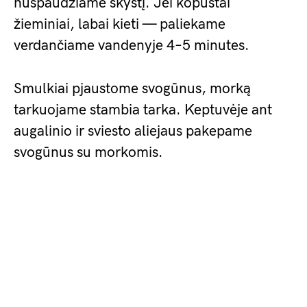
nuspaudžiame skystį. Jei kopūstai
žieminiai, labai kieti — paliekame
verdančiame vandenyje 4–5 minutes.
Smulkiai pjaustome svogūnus, morką
tarkuojame stambia tarka. Keptuvėje ant
augalinio ir sviesto aliejaus pakepame
svogūnus su morkomis.