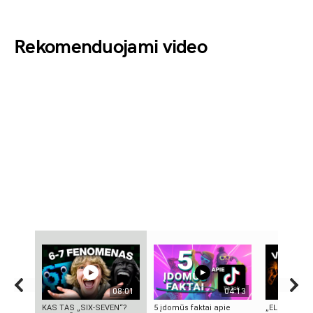
Rekomenduojami video
08:01
04:13
KAS TAS „SIX-SEVEN“?
5 įdomūs faktai apie
„ELEKTROS D