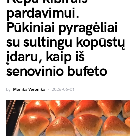
pardavimui.
Pūkiniai pyragėliai
su sultingu kopūstų
įdaru, kaip iš
senovinio bufeto
by
Monika Veronika
2026-06-01