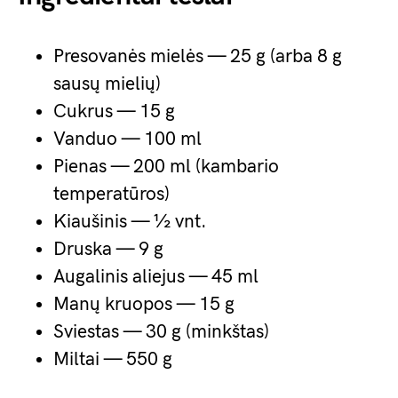
Presovanės mielės — 25 g (arba 8 g
sausų mielių)
Cukrus — 15 g
Vanduo — 100 ml
Pienas — 200 ml (kambario
temperatūros)
Kiaušinis — ½ vnt.
Druska — 9 g
Augalinis aliejus — 45 ml
Manų kruopos — 15 g
Sviestas — 30 g (minkštas)
Miltai — 550 g