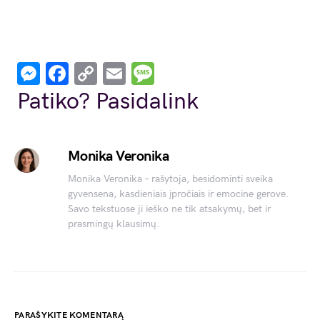
Messenger
Facebook
Copy
Email
Message
Link
Patiko? Pasidalink
Monika Veronika
Monika Veronika – rašytoja, besidominti sveika
gyvensena, kasdieniais įpročiais ir emocine gerove.
Savo tekstuose ji ieško ne tik atsakymų, bet ir
prasmingų klausimų.
PARAŠYKITE KOMENTARĄ