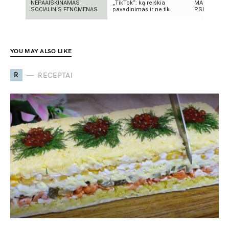
NEPAAIŠKINAMAS
„TikTok“: ką reiškia
MASINĖ 191
SOCIALINIS FENOMENAS
pavadinimas ir ne tik
PSICHOZĖ
YOU MAY ALSO LIKE
R
RECEPTAI