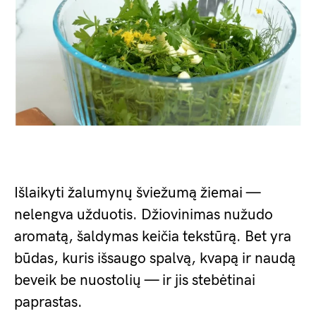
Išlaikyti žalumynų šviežumą žiemai —
nelengva užduotis. Džiovinimas nužudo
aromatą, šaldymas keičia tekstūrą. Bet yra
būdas, kuris išsaugo spalvą, kvapą ir naudą
beveik be nuostolių — ir jis stebėtinai
paprastas.