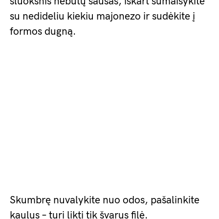
sluoksnis nebūtų sausas, iškart sumaišykite
su nedideliu kiekiu majonezo ir sudėkite į
formos dugną.
Skumbrę nuvalykite nuo odos, pašalinkite
kaulus – turi likti tik švarus filė.