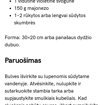
1 vidutinė violetinė svogūnė
150 g majonezo
1–2 rūkytos arba lengvai sūdytos
skumbrės
Forma: 30×20 cm arba panašaus dydžio
dubuo.
Paruošimas
Bulves išvirkite su lupenomis sūdytame
vandenyje. Atvėsinkite, nulupkite ir
sutarkuokite stambia tarka arba
supjaustykite smulkiais kubeliais. Kad