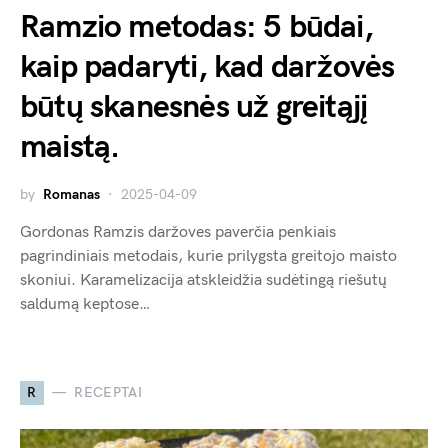
Ramzio metodas: 5 būdai,
kaip padaryti, kad daržovės
būtų skanesnės už greitąjį
maistą.
by
Romanas
2025-04-09
Gordonas Ramzis daržoves paverčia penkiais
pagrindiniais metodais, kurie prilygsta greitojo maisto
skoniui. Karamelizacija atskleidžia sudėtingą riešutų
saldumą keptose…
R
RECEPTAI