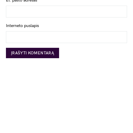
El. pašto adresas
*
Interneto puslapis