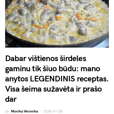
Dabar vištienos širdeles
gaminu tik šiuo būdu: mano
anytos LEGENDINIS receptas.
Visa šeima sužavėta ir prašo
dar
by
Monika Veronika
2026-01-28