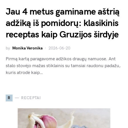
Jau 4 metus gaminame aštrią
adžiką iš pomidorų: klasikinis
receptas kaip Gruzijos širdyje
by
Monika Veronika
2026-06-20
Pirmą kartą paragavome adžikos draugų namuose. Ant
stalo stovėjo mažas stiklainis su tamsiai raudonu padažu,
kuris atrodė kaip…
R
RECEPTAI