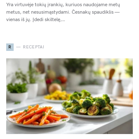
Yra virtuvėje tokių įrankių, kuriuos naudojame metų
metus, net nesusimąstydami. Česnakų spaudiklis —
vienas iš jų. Įdedi skiltelę,…
R
RECEPTAI