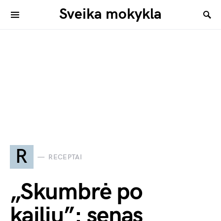
Sveika mokykla
R
RECEPTAI
„Skumbrė po
kailiu”: senas