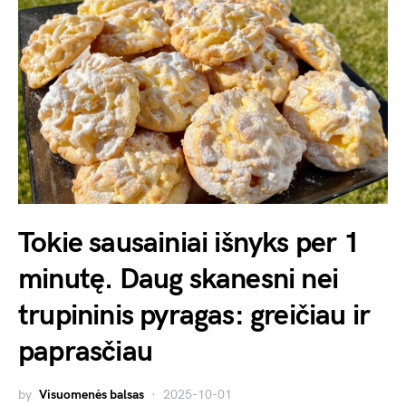
Tokie sausainiai išnyks per 1
minutę. Daug skanesni nei
trupininis pyragas: greičiau ir
paprasčiau
by
Visuomenės balsas
2025-10-01