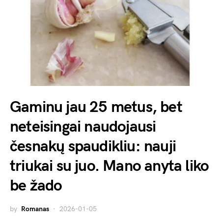
Gaminu jau 25 metus, bet
neteisingai naudojausi
česnakų spaudikliu: nauji
triukai su juo. Mano anyta liko
be žado
by
Romanas
2026-01-05