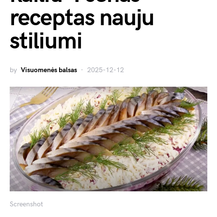
receptas nauju
stiliumi
by
Visuomenės balsas
2025-12-12
Screenshot