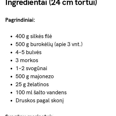
Ingredientai (24 cm tortui)
Pagrindiniai:
400 g silkės filė
500 g burokėlių (apie 3 vnt.)
4–5 bulvės
3 morkos
1–2 svogūnai
500 g majonezo
25 g želatinos
100 ml šalto vandens
Druskos pagal skonį