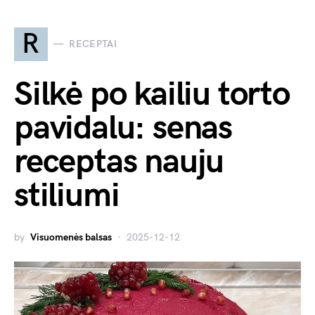
R
RECEPTAI
Silkė po kailiu torto
pavidalu: senas
receptas nauju
stiliumi
by
Visuomenės balsas
2025-12-12