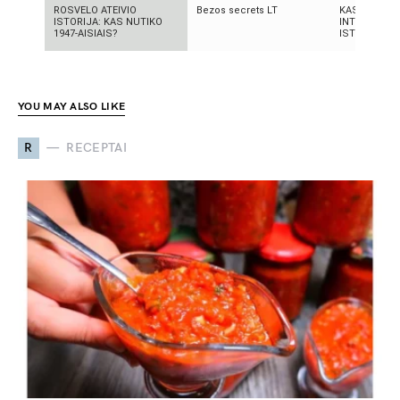
ROSVELO ATEIVIO
Bezos secrets LT
KAS SUKŪRĖ
ISTORIJA: KAS NUTIKO
INTELEKTĄ?
1947-AISIAIS?
ISTORIJA IR 
YOU MAY ALSO LIKE
R
RECEPTAI