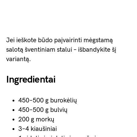
Jei ieškote būdo paįvairinti mėgstamą
salotą šventiniam stalui – išbandykite šį
variantą.
Ingredientai
450–500 g burokėlių
450–500 g bulvių
200 g morkų
3–4 kiaušiniai