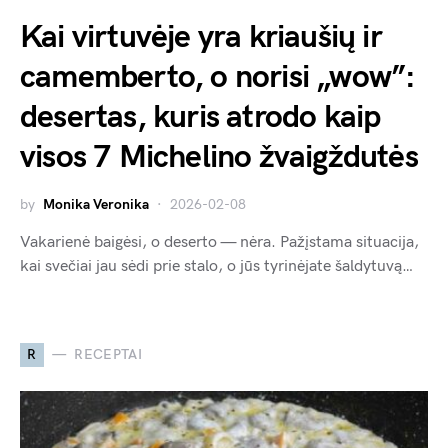
Kai virtuvėje yra kriaušių ir
camemberto, o norisi „wow”:
desertas, kuris atrodo kaip
visos 7 Michelino žvaigždutės
by
Monika Veronika
2026-02-08
Vakarienė baigėsi, o deserto — nėra. Pažįstama situacija,
kai svečiai jau sėdi prie stalo, o jūs tyrinėjate šaldytuvą…
R
RECEPTAI