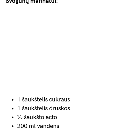
Svogūnų marinatui:
1 šaukštelis cukraus
1 šaukštelis druskos
½ šaukšto acto
200 ml vandens