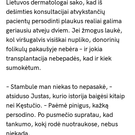
Lietuvos dermatologai sako, kad iš
dešimties konsultacijai atvykstančių
pacientų persodinti plaukus realiai galima
geriausiu atveju dviem. Jei žmogus laukė,
kol viršugalvis visiškai nupliko, donorinių
folikulų pakaušyje nebėra – ir jokia
transplantacija nebepadės, kad ir kiek
sumokėtum.
– Stambule man niekas to nepasakė, –
atsiduso Justas, kurio istorija baigėsi kitaip
nei Kęstučio. – Paėmė pinigus, kažką
persodino. Po pusmečio supratau, kad
tankumo, kokį rodė nuotraukose, nebus
niekada.