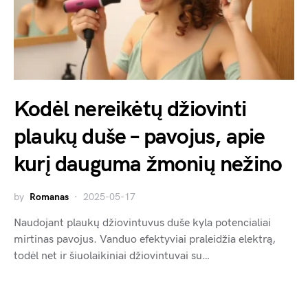
Kodėl nereikėtų džiovinti
plaukų duše – pavojus, apie
kurį dauguma žmonių nežino
by
Romanas
2025-05-17
Naudojant plaukų džiovintuvus duše kyla potencialiai
mirtinas pavojus. Vanduo efektyviai praleidžia elektrą,
todėl net ir šiuolaikiniai džiovintuvai su…