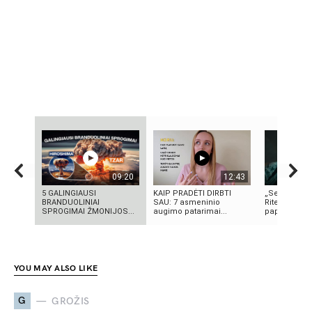
09:20
12:43
5 GALINGIAUSI
KAIP PRADĖTI DIRBTI
„Septynių Ka
BRANDUOLINIAI
SAU: 7 asmeninio
Riteris" – kai
SPROGIMAI ŽMONIJOS...
augimo patarimai...
paprastumas
YOU MAY ALSO LIKE
G
GROŽIS