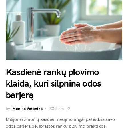
Kasdienė rankų plovimo
klaida, kuri silpnina odos
barjerą
by
Monika Veronika
2025-04-12
Milijonai žmonių kasdien nesąmoningai pažeidžia savo
odos barjerą dėl įprastos rankų plovimo praktikos.