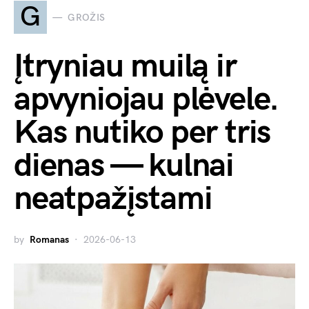
G
GROŽIS
Įtryniau muilą ir
apvyniojau plėvele.
Kas nutiko per tris
dienas — kulnai
neatpažįstami
by
Romanas
2026-06-13