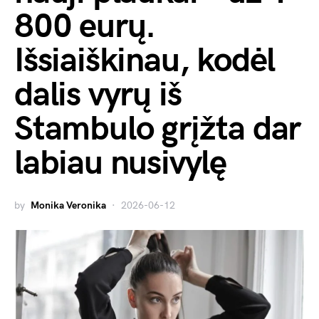
800 eurų.
Išsiaiškinau, kodėl
dalis vyrų iš
Stambulo grįžta dar
labiau nusivylę
by
Monika Veronika
2026-06-12