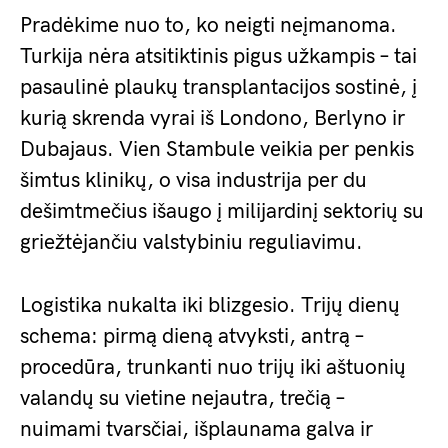
Pradėkime nuo to, ko neigti neįmanoma.
Turkija nėra atsitiktinis pigus užkampis – tai
pasaulinė plaukų transplantacijos sostinė, į
kurią skrenda vyrai iš Londono, Berlyno ir
Dubajaus. Vien Stambule veikia per penkis
šimtus klinikų, o visa industrija per du
dešimtmečius išaugo į milijardinį sektorių su
griežtėjančiu valstybiniu reguliavimu.
Logistika nukalta iki blizgesio. Trijų dienų
schema: pirmą dieną atvyksti, antrą –
procedūra, trunkanti nuo trijų iki aštuonių
valandų su vietine nejautra, trečią –
nuimami tvarsčiai, išplaunama galva ir