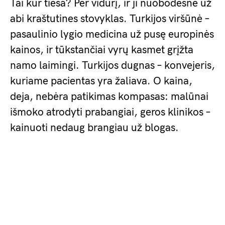
Tai kur tiesa? Per vidurį, ir ji nuobodesnė už
abi kraštutines stovyklas. Turkijos viršūnė –
pasaulinio lygio medicina už pusę europinės
kainos, ir tūkstančiai vyrų kasmet grįžta
namo laimingi. Turkijos dugnas – konvejeris,
kuriame pacientas yra žaliava. O kaina,
deja, nebėra patikimas kompasas: malūnai
išmoko atrodyti prabangiai, geros klinikos –
kainuoti nedaug brangiau už blogas.