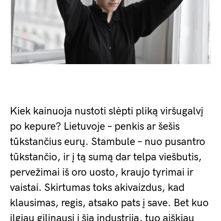
Kiek kainuoja nustoti slėpti pliką viršugalvį
po kepure? Lietuvoje – penkis ar šešis
tūkstančius eurų. Stambule – nuo pusantro
tūkstančio, ir į tą sumą dar telpa viešbutis,
pervežimai iš oro uosto, kraujo tyrimai ir
vaistai. Skirtumas toks akivaizdus, kad
klausimas, regis, atsako pats į save. Bet kuo
ilgiau gilinausi į šią industriją, tuo aiškiau