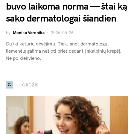
buvo laikoma norma — štai ką
sako dermatologai šiandien
by
Monika Veronika
2026-05-26
Du iki keturių dėvėjimų. Tiek, anot dermatologų,
liemenėlę galima nešioti prieš dedant į skalbinių krepšį.
Ne po kiekvieno,…
G
GROŽIS