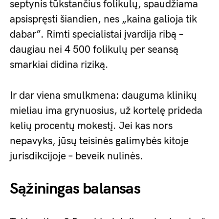
septynis tūkstančius folikulų, spaudžiama
apsispręsti šiandien, nes „kaina galioja tik
dabar”. Rimti specialistai įvardija ribą –
daugiau nei 4 500 folikulų per seansą
smarkiai didina riziką.
Ir dar viena smulkmena: dauguma klinikų
mieliau ima grynuosius, už kortelę prideda
kelių procentų mokestį. Jei kas nors
nepavyks, jūsų teisinės galimybės kitoje
jurisdikcijoje – beveik nulinės.
Sąžiningas balansas