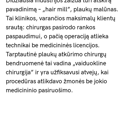
Didžiausia industrijos žaizda turi atskirą
pavadinimą – „hair mill”, plaukų malūnas.
Tai klinikos, varančios maksimalų klientų
srautą: chirurgas pasirodo rankos
paspaudimui, o pačią operaciją atlieka
technikai be medicininės licencijos.
Tarptautinė plaukų atkūrimo chirurgų
bendruomenė tai vadina „vaiduokline
chirurgija” ir yra užfiksavusi atvejų, kai
procedūras atlikdavo žmonės be jokio
medicininio pasiruošimo.