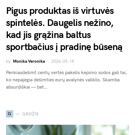
Pigus produktas iš virtuvės
spintelės. Daugelis nežino,
kad jis grąžina baltus
sportbačius į pradinę būseną
by
Monika Veronika
2026-05-18
Penkiasdešimt centų vertės pakelis kepimo sodos gali tai,
ko nepajėgia dešimties eurų avalynės valiklis. Skamba
absurdiškai — bet…
G
GROŽIS