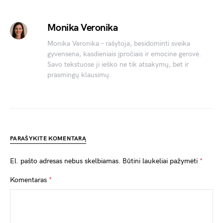
Monika Veronika
Monika Veronika – rašytoja, besidominti sveika
gyvensena, kasdieniais įpročiais ir emocine gerove.
Savo tekstuose ji ieško ne tik atsakymų, bet ir
prasmingų klausimų.
PARAŠYKITE KOMENTARĄ
El. pašto adresas nebus skelbiamas.
Būtini laukeliai pažymėti
*
Komentaras
*