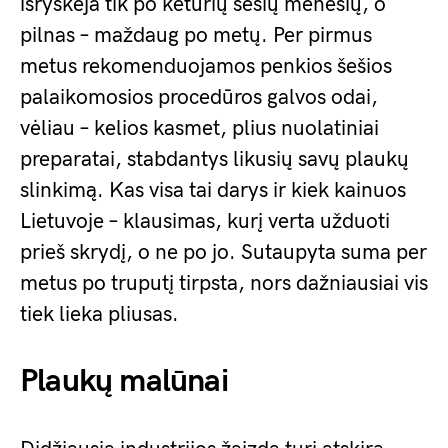
išryškėja tik po keturių šešių mėnesių, o
pilnas – maždaug po metų. Per pirmus
metus rekomenduojamos penkios šešios
palaikomosios procedūros galvos odai,
vėliau – kelios kasmet, plius nuolatiniai
preparatai, stabdantys likusių savų plaukų
slinkimą. Kas visa tai darys ir kiek kainuos
Lietuvoje – klausimas, kurį verta užduoti
prieš skrydį, o ne po jo. Sutaupyta suma per
metus po truputį tirpsta, nors dažniausiai vis
tiek lieka pliusas.
Plaukų malūnai