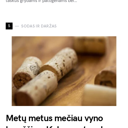
taškus grybams ir patogenams bei…
S
SODAS IR DARŽAS
Metų metus mečiau vyno