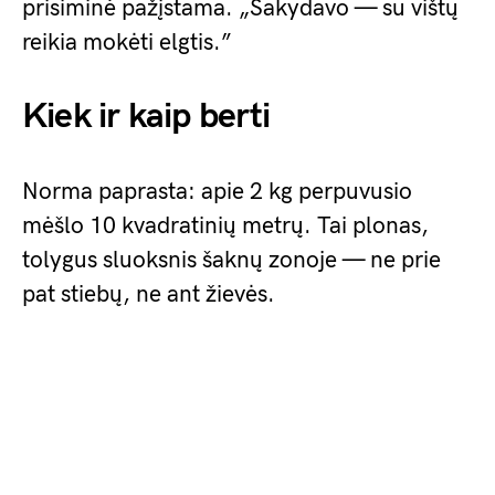
prisiminė pažįstama. „Sakydavo — su vištų
reikia mokėti elgtis.”
Kiek ir kaip berti
Norma paprasta: apie 2 kg perpuvusio
mėšlo 10 kvadratinių metrų. Tai plonas,
tolygus sluoksnis šaknų zonoje — ne prie
pat stiebų, ne ant žievės.