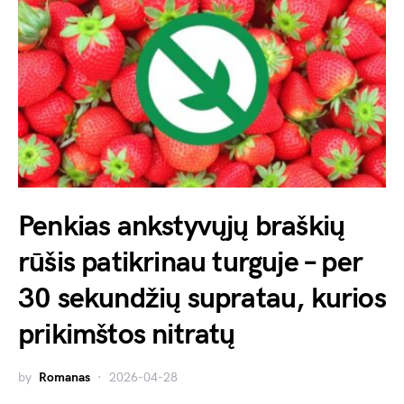
Penkias ankstyvųjų braškių
rūšis patikrinau turguje – per
30 sekundžių supratau, kurios
prikimštos nitratų
by
Romanas
2026-04-28