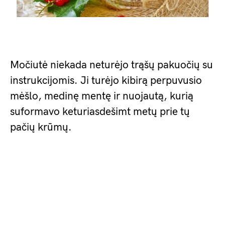
Močiutė niekada neturėjo trąšų pakuočių su
instrukcijomis. Ji turėjo kibirą perpuvusio
mėšlo, medinę mentę ir nuojautą, kurią
suformavo keturiasdešimt metų prie tų
pačių krūmų.