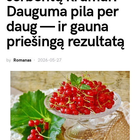
Dauguma pila per
daug — ir gauna
priešingą rezultatą
by
Romanas
2026-05-27