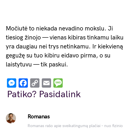
Močiutė to niekada nevadino mokslu. Ji
tiesiog žinojo — vienas kibiras tinkamu laiku
yra daugiau nei trys netinkamu. Ir kiekvieną
gegužę su tuo kibiru eidavo pirma, o su
laistytuvu — tik paskui.
Messenger
Facebook
Copy
Email
Message
Link
Patiko? Pasidalink
Romanas
Romanas rašo apie sveikatingumą plačiai – nuo fizinio