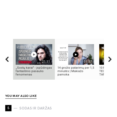
21:11
01:37
„Sostų karai" - įspūdingas
14 grožio patarimų per 1,5
10 FILMUOS
fantastinio pasaulio
minutės | Makiažo
TECHNOLOGI
fenomenas
pamoka
TAPO REALY
YOU MAY ALSO LIKE
S
SODAS IR DARŽAS