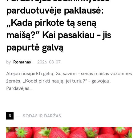
parduotuvėje paklausė:
„Kada pirkote tą seną
maišą?” Kai pasakiau – jis
papurtė galvą
by
Romanas
2026-03-07
Atėjau nusipirkti gėlių. Su savimi – senas maišas vazoninės
žemės. „Kodėl pirkti naują, jei turiu?” – galvojau.
Pardavėjas…
S
SODAS IR DARŽAS