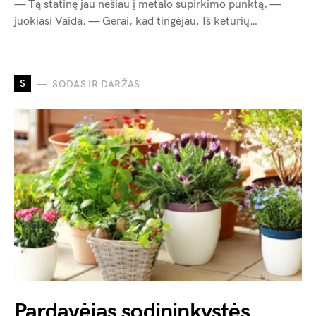
— Tą statinę jau nešiau į metalo supirkimo punktą, —
juokiasi Vaida. — Gerai, kad tingėjau. Iš keturių…
S
SODAS IR DARŽAS
Pardavėjas sodininkystės