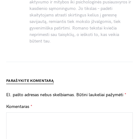
aktyvumo ir mitybos iki psichologinės pusiausvyros ir
kasdienio sąmoningumo. Jo tikslas – padėti
skaitytojams atrasti skirtingus kelius į geresnę
savijautą, remiantis tiek mokslo įžvalgomis, tiek
gyvenimiška patirtimi. Romano tekstai kviečia
neprimesti sau taisyklių, o ieškoti to, kas veikia
būtent tau.
PARAŠYKITE KOMENTARĄ
El. pašto adresas nebus skelbiamas.
Būtini laukeliai pažymėti
*
Komentaras
*