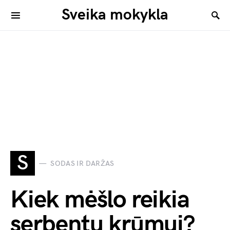
Sveika mokykla
S
SODAS IR DARŽAS
Kiek mėšlo reikia
serbentų krūmui?