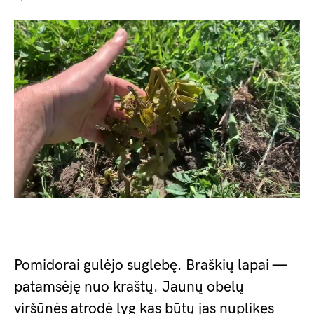
Pomidorai gulėjo suglebę. Braškių lapai —
patamsėję nuo kraštų. Jaunų obelų
viršūnės atrodė lyg kas būtų jas nuplikęs