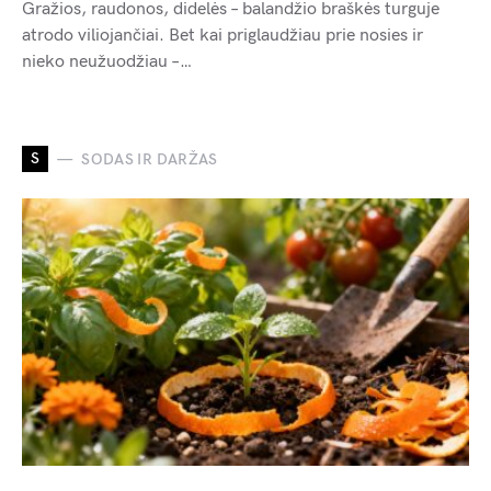
Gražios, raudonos, didelės – balandžio braškės turguje
atrodo viliojančiai. Bet kai priglaudžiau prie nosies ir
nieko neužuodžiau –…
S
SODAS IR DARŽAS