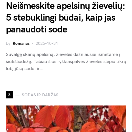
Neišmeskite apelsinų žievelių:
5 stebuklingi būdai, kaip jas
panaudoti sode
by
Romanas
2025-10-31
Suvalgę skanų apelsiną, žieveles dažniausiai išmetame į
šiukšliadėžę. Tačiau šios ryškiaspalvės žievelės slepia tikrą
lobį jūsų sodui ir…
S
SODAS IR DARŽAS