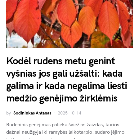
Kodėl rudens metu genint
vyšnias jos gali užšalti: kada
galima ir kada negalima liesti
medžio genėjimo žirklėmis
by
Sodininkas Antanas
2025-10-14
Rudeninis genėjimas palieka šviežias žaizdas, kurios
dažnai neužgyja iki ramybės laikotarpio, sudaro įėjimo