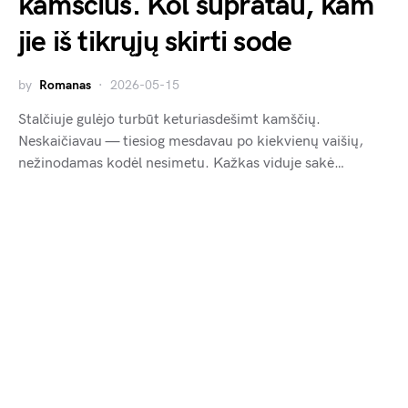
kamščius. Kol supratau, kam
jie iš tikrųjų skirti sode
by
Romanas
2026-05-15
Stalčiuje gulėjo turbūt keturiasdešimt kamščių.
Neskaičiavau — tiesiog mesdavau po kiekvienų vaišių,
nežinodamas kodėl nesimetu. Kažkas viduje sakė…