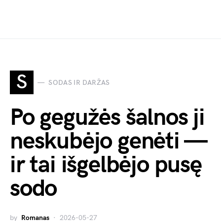
S
SODAS IR DARŽAS
Po gegužės šalnos ji
neskubėjo genėti —
ir tai išgelbėjo pusę
sodo
by
Romanas
2026-05-27