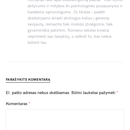
aktyvumo ir mitybos iki psichologinės pusiausvyros ir
kasdienio sąmoningumo. Jo tikslas – padėti
skaitytojams atrasti skirtingus kelius į geresnę
savijautą, remiantis tiek mokslo įžvalgomis, tiek
gyvenimiška patirtimi. Romano tekstai kviečia
neprimesti sau taisyklių, o ieškoti to, kas veikia
būtent tau.
PARAŠYKITE KOMENTARĄ
El. pašto adresas nebus skelbiamas.
Būtini laukeliai pažymėti
*
Komentaras
*