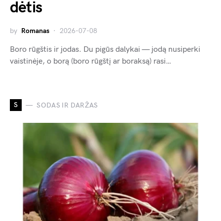
dėtis
by
Romanas
2026-07-08
Boro rūgštis ir jodas. Du pigūs dalykai — jodą nusiperki
vaistinėje, o borą (boro rūgštį ar boraksą) rasi…
S
SODAS IR DARŽAS