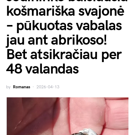
košmariška svajonė
– pūkuotas vabalas
jau ant abrikoso!
Bet atsikračiau per
48 valandas
by
Romanas
2026-04-13