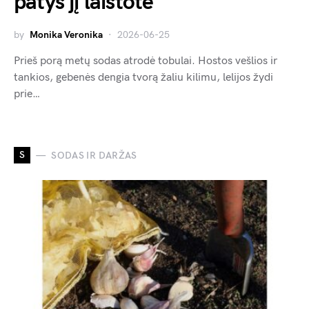
patys jį laistote
by
Monika Veronika
2026-06-25
Prieš porą metų sodas atrodė tobulai. Hostos vešlios ir
tankios, gebenės dengia tvorą žaliu kilimu, lelijos žydi
prie…
S
SODAS IR DARŽAS