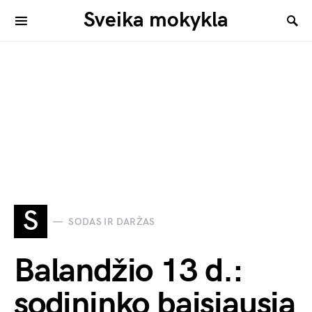
Sveika mokykla
S
SODAS IR DARŽAS
Balandžio 13 d.:
sodininko baisiausia