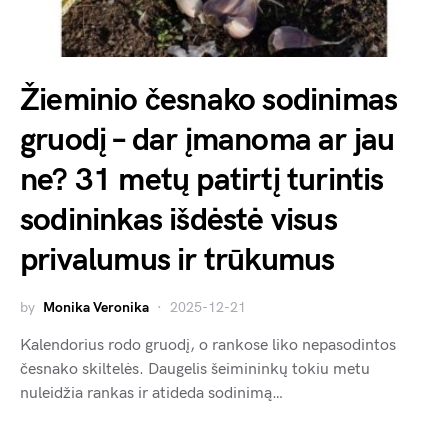
Žieminio česnako sodinimas
gruodį – dar įmanoma ar jau
ne? 31 metų patirtį turintis
sodininkas išdėstė visus
privalumus ir trūkumus
by
Monika Veronika
2025-12-21
Kalendorius rodo gruodį, o rankose liko nepasodintos
česnako skiltelės. Daugelis šeimininkų tokiu metu
nuleidžia rankas ir atideda sodinimą…