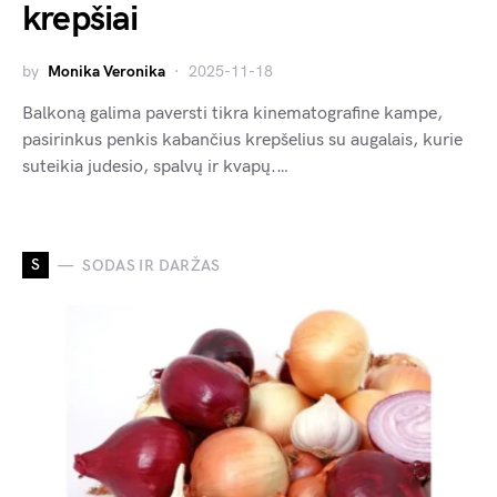
krepšiai
by
Monika Veronika
2025-11-18
Balkoną galima paversti tikra kinematografine kampe,
pasirinkus penkis kabančius krepšelius su augalais, kurie
suteikia judesio, spalvų ir kvapų.…
S
SODAS IR DARŽAS