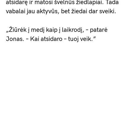
atsidarę ir matosi švelnūs žiedlapiai. Tada
vabalai jau aktyvūs, bet žiedai dar sveiki.
„Žiūrėk į medį kaip į laikrodį, – patarė
Jonas. – Kai atsidaro – tuoj veik.”