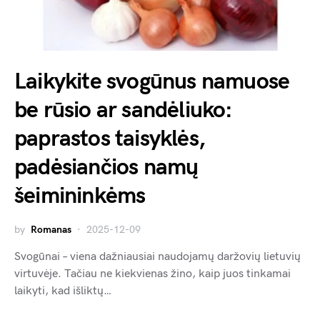
Laikykite svogūnus namuose
be rūsio ar sandėliuko:
paprastos taisyklės,
padėsiančios namų
šeimininkėms
by
Romanas
2025-12-09
Svogūnai – viena dažniausiai naudojamų daržovių lietuvių
virtuvėje. Tačiau ne kiekvienas žino, kaip juos tinkamai
laikyti, kad išliktų…