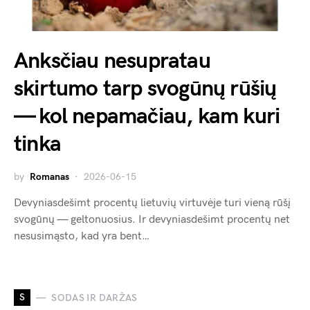
Anksčiau nesupratau
skirtumo tarp svogūnų rūšių
— kol nepamačiau, kam kuri
tinka
by
Romanas
2026-06-15
Devyniasdešimt procentų lietuvių virtuvėje turi vieną rūšį
svogūnų — geltonuosius. Ir devyniasdešimt procentų net
nesusimąsto, kad yra bent…
S
SODAS IR DARŽAS