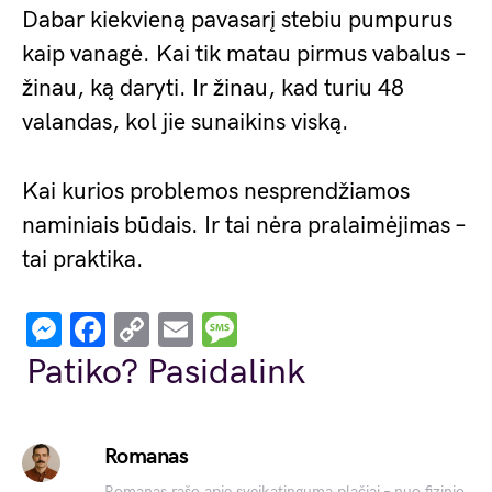
Dabar kiekvieną pavasarį stebiu pumpurus
kaip vanagė. Kai tik matau pirmus vabalus –
žinau, ką daryti. Ir žinau, kad turiu 48
valandas, kol jie sunaikins viską.
Kai kurios problemos nesprendžiamos
naminiais būdais. Ir tai nėra pralaimėjimas –
tai praktika.
Messenger
Facebook
Copy
Email
Message
Link
Patiko? Pasidalink
Romanas
Romanas rašo apie sveikatingumą plačiai – nuo fizinio