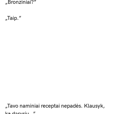
„Bronziniai?”
„Taip.”
„Tavo naminiai receptai nepadės. Klausyk,
ką darysiu…”