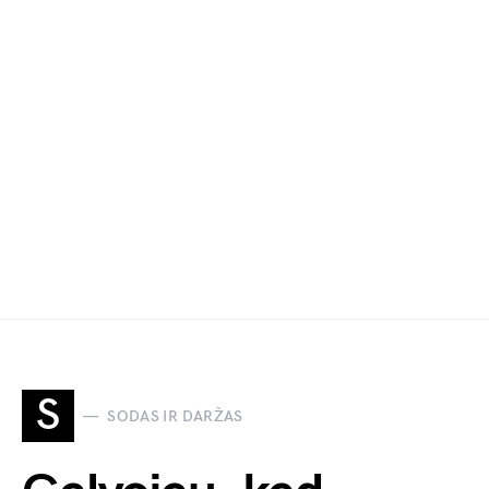
S
SODAS IR DARŽAS