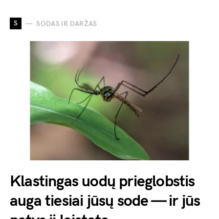
S
SODAS IR DARŽAS
Klastingas uodų prieglobstis
auga tiesiai jūsų sode — ir jūs