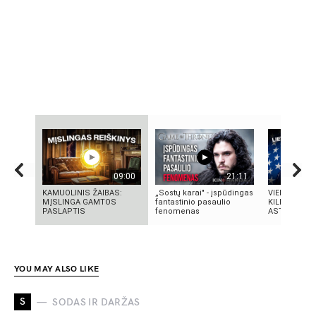
09:00
21:11
KAMUOLINIS ŽAIBAS:
„Sostų karai" - įspūdingas
VIENINTELIS
MĮSLINGA GAMTOS
fantastinio pasaulio
KILMĖS NAS
PASLAPTIS
fenomenas
ASTRONAUT
YOU MAY ALSO LIKE
S
SODAS IR DARŽAS