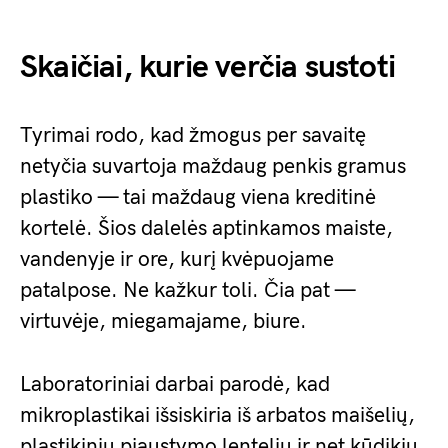
Skaičiai, kurie verčia sustoti
Tyrimai rodo, kad žmogus per savaitę
netyčia suvartoja maždaug penkis gramus
plastiko — tai maždaug viena kreditinė
kortelė. Šios dalelės aptinkamos maiste,
vandenyje ir ore, kurį kvėpuojame
patalpose. Ne kažkur toli. Čia pat —
virtuvėje, miegamajame, biure.
Laboratoriniai darbai parodė, kad
mikroplastikai išsiskiria iš arbatos maišelių,
plastikinių pjaustymo lentelių ir net kūdikių