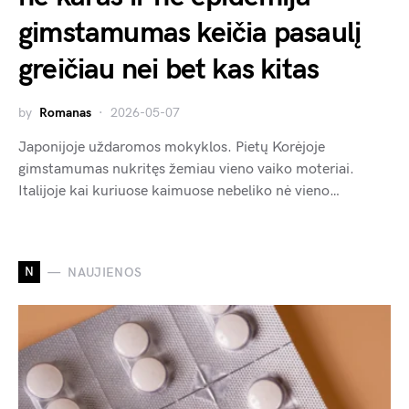
gimstamumas keičia pasaulį
greičiau nei bet kas kitas
by
Romanas
2026-05-07
Japonijoje uždaromos mokyklos. Pietų Korėjoje
gimstamumas nukritęs žemiau vieno vaiko moteriai.
Italijoje kai kuriuose kaimuose nebeliko nė vieno…
N
NAUJIENOS