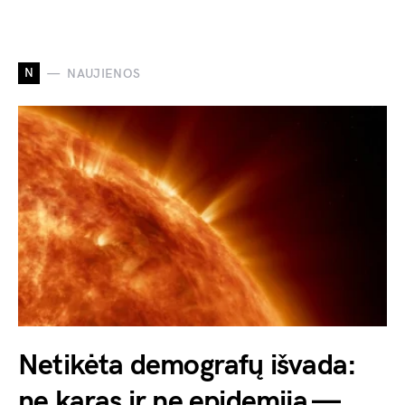
N
NAUJIENOS
Netikėta demografų išvada:
ne karas ir ne epidemija —