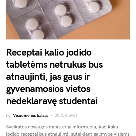
Receptai kalio jodido
tabletėms netrukus bus
atnaujinti, jas gaus ir
gyvenamosios vietos
nedeklaravę studentai
by
Visuomenės balsas
2025-05-01
Sveikatos apsaugos ministerija informuoja, kad kalio
jodido receptai bus atnaujinti, suteikiant galimybę visiems