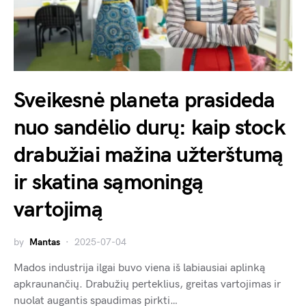
Sveikesnė planeta prasideda
nuo sandėlio durų: kaip stock
drabužiai mažina užterštumą
ir skatina sąmoningą
vartojimą
by
Mantas
2025-07-04
Mados industrija ilgai buvo viena iš labiausiai aplinką
apkraunančių. Drabužių perteklius, greitas vartojimas ir
nuolat augantis spaudimas pirkti…