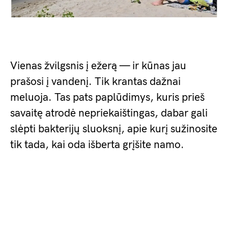
Vienas žvilgsnis į ežerą — ir kūnas jau
prašosi į vandenį. Tik krantas dažnai
meluoja. Tas pats paplūdimys, kuris prieš
savaitę atrodė nepriekaištingas, dabar gali
slėpti bakterijų sluoksnį, apie kurį sužinosite
tik tada, kai oda išberta grįšite namo.