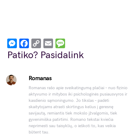
Messenger
Facebook
Copy
Email
Message
Link
Patiko? Pasidalink
Romanas
Romanas rašo apie sveikatingumą plačiai – nuo fizinio
aktyvumo ir mitybos iki psichologinės pusiausvyros ir
kasdienio sąmoningumo. Jo tikslas – padėti
skaitytojams atrasti skirtingus kelius į geresnę
savijautą, remiantis tiek mokslo įžvalgomis, tiek
gyvenimiška patirtimi. Romano tekstai kviečia
neprimesti sau taisyklių, o ieškoti to, kas veikia
būtent tau.