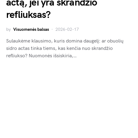
actą, jei yra skrandžio
refliuksas?
by
Visuomenės balsas
2026-02-17
Sulaukėme klausimo, kuris domina daugelį: ar obuolių
sidro actas tinka tiems, kas kenčia nuo skrandžio
refliukso? Nuomonės išsiskiria,…