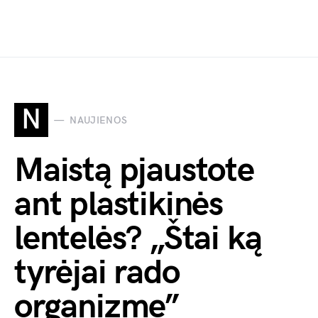
N
NAUJIENOS
Maistą pjaustote
ant plastikinės
lentelės? „Štai ką
tyrėjai rado
organizme”