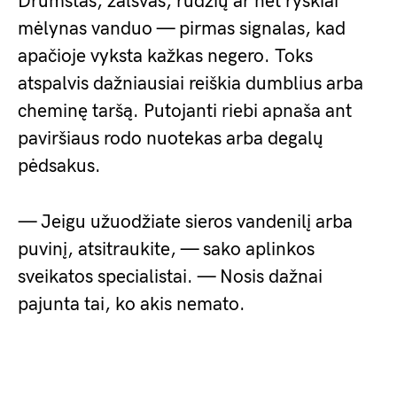
Drumstas, žalsvas, rūdžių ar net ryškiai
mėlynas vanduo — pirmas signalas, kad
apačioje vyksta kažkas negero. Toks
atspalvis dažniausiai reiškia dumblius arba
cheminę taršą. Putojanti riebi apnaša ant
paviršiaus rodo nuotekas arba degalų
pėdsakus.
— Jeigu užuodžiate sieros vandenilį arba
puvinį, atsitraukite, — sako aplinkos
sveikatos specialistai. — Nosis dažnai
pajunta tai, ko akis nemato.