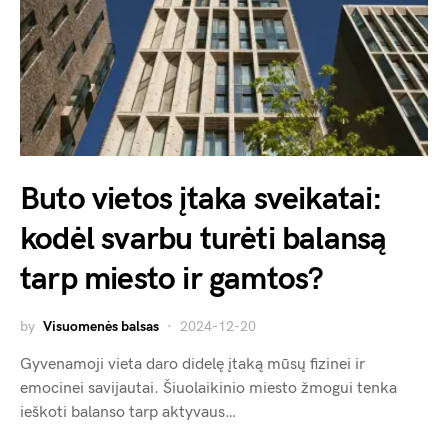
Buto vietos įtaka sveikatai:
kodėl svarbu turėti balansą
tarp miesto ir gamtos?
by
Visuomenės balsas
2024-12-20
Gyvenamoji vieta daro didelę įtaką mūsų fizinei ir
emocinei savijautai. Šiuolaikinio miesto žmogui tenka
ieškoti balanso tarp aktyvaus…