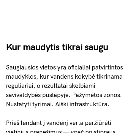
Kur maudytis tikrai saugu
Saugiausios vietos yra oficialiai patvirtintos
maudyklos, kur vandens kokybė tikrinama
reguliariai, o rezultatai skelbiami
savivaldybės puslapyje. Pažymėtos zonos.
Nustatyti tyrimai. Aiški infrastruktūra.
Prieš lendant į vandenį verta peržiūrėti
vietinius pranešimus — ypač po stipraus