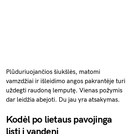
Plūduriuojančios šiukšlės, matomi
vamzdžiai ir išleidimo angos pakrantėje turi
uždegti raudoną lemputę. Vienas požymis
dar leidžia abejoti. Du jau yra atsakymas.
Kodėl po lietaus pavojinga
lįsti į vandenį