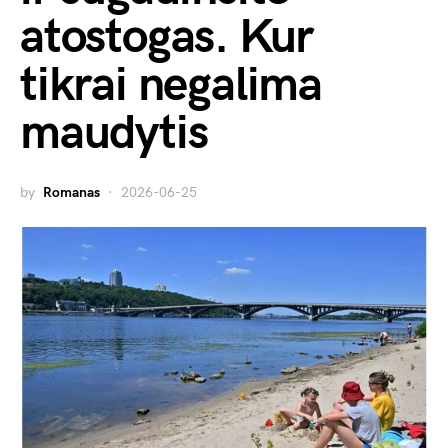
atostogas. Kur
tikrai negalima
maudytis
by
Romanas
2026-06-25