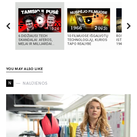
10:24
09:20
6 DIDŽIAUSI TECH
10 FILMUOSE IŠGALVOTŲ
ROSVELO AT
SKANDALAI: AFEROS,
TECHNOLOGIJŲ, KURIOS
ISTORIJA: K
MELAI IR MILIJARDAI...
TAPO REALYBE
1947-AISIAIS
YOU MAY ALSO LIKE
N
NAUJIENOS