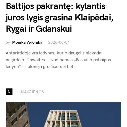
Baltijos pakrantę: kylantis
jūros lygis grasina Klaipėdai,
Rygai ir Gdanskui
by
Monika Veronika
2026-06-01
Antarktidoje yra ledynas, kurio daugelis niekada
negirdėjo. Thwaites — vadinamas „Pasaulio pabaigos
ledynu” — plonėja greičiau nei bet…
N
NAUJIENOS