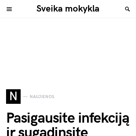
Sveika mokykla
N
NAUJIENOS
Pasigausite infekciją
ir sugadinsite