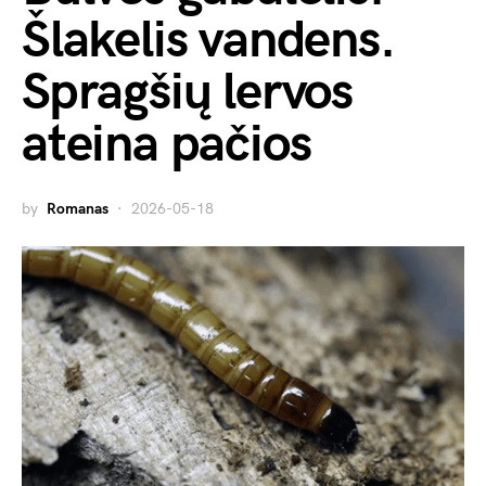
Šlakelis vandens.
Spragšių lervos
ateina pačios
by
Romanas
2026-05-18