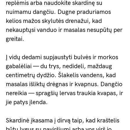
replėmis arba naudokite skardinę su
nuimamu dangčiu. Dugne praduriamos
kelios mažos skylutės drenažui, kad
nekauptųsi vanduo ir masalas nesupūtų per
greitai.
Į vidų dedami supjaustyti bulvės ir morkos
gabalėliai — du trys, nedideli, maždaug
centimetrų dydžio. Šlakelis vandens, kad
masalas išliktų drėgnas ir kvapnus. Dangčio
nereikia — spragšių lervas traukia kvapas, ir
jie patys įlenda.
Skardinė įkasama į dirvą taip, kad kraštelis
būtų lygus su paviršiumi arba vos virš jo.