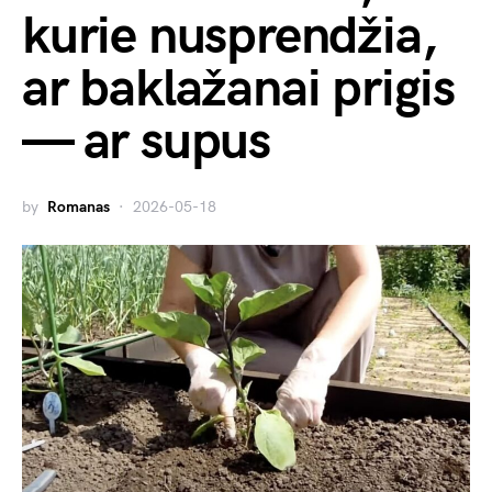
kurie nusprendžia,
ar baklažanai prigis
— ar supus
by
Romanas
2026-05-18