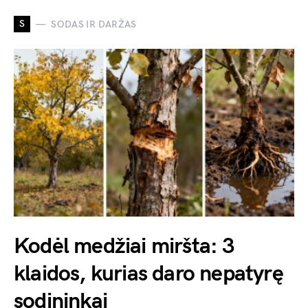
S
SODAS IR DARŽAS
Kodėl medžiai miršta: 3
klaidos, kurias daro nepatyrę
sodininkai