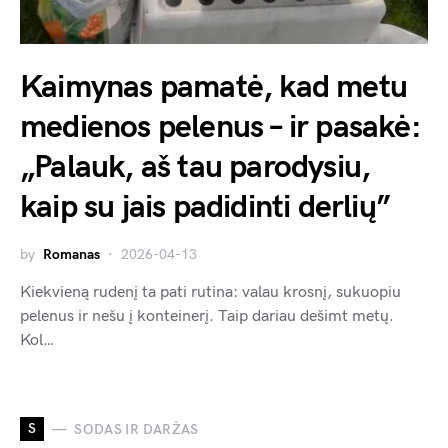
Kaimynas pamatė, kad metu
medienos pelenus – ir pasakė:
„Palauk, aš tau parodysiu,
kaip su jais padidinti derlių”
by
Romanas
2026-04-13
Kiekvieną rudenį ta pati rutina: valau krosnį, sukuopiu
pelenus ir nešu į konteinerį. Taip dariau dešimt metų.
Kol…
S
SODAS IR DARŽAS