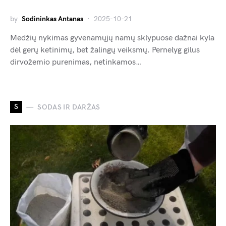
by
Sodininkas Antanas
2025-10-21
Medžių nykimas gyvenamųjų namų sklypuose dažnai kyla
dėl gerų ketinimų, bet žalingų veiksmų. Pernelyg gilus
dirvožemio purenimas, netinkamos…
S
SODAS IR DARŽAS