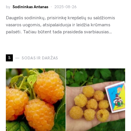
by
Sodininkas Antanas
2025-08-26
Daugelis sodininkų, prisirinkę krepšelių su saldžiomis
vasaros uogomis, atsipalaiduoja ir leidžia krūmams
pailsėti. Tačiau būtent tada prasideda svarbiausias…
S
SODAS IR DARŽAS