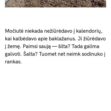
Močiutė niekada nežiūrėdavo į kalendorių,
kai kalbėdavo apie baklažanus. Ji žiūrėdavo
į žemę. Paimsi saują — šilta? Tada galima
galvoti. Šalta? Tuomet net neimk sodinuko į
rankas.