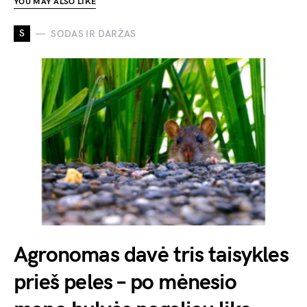
YOU MAY ALSO LIKE
S
SODAS IR DARŽAS
Agronomas davė tris taisykles
prieš peles – po mėnesio