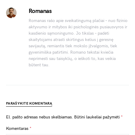
Romanas
Romanas rašo apie sveikatingumą plačiai – nuo fizinio
aktyvumo ir mitybos iki psichologinės pusiausvyros ir
kasdienio sąmoningumo. Jo tikslas – padėti
skaitytojams atrasti skirtingus kelius į geresnę
savijautą, remiantis tiek mokslo įžvalgomis, tiek
gyvenimiška patirtimi. Romano tekstai kviečia
neprimesti sau taisyklių, o ieškoti to, kas veikia
būtent tau.
PARAŠYKITE KOMENTARĄ
El. pašto adresas nebus skelbiamas.
Būtini laukeliai pažymėti
*
Komentaras
*