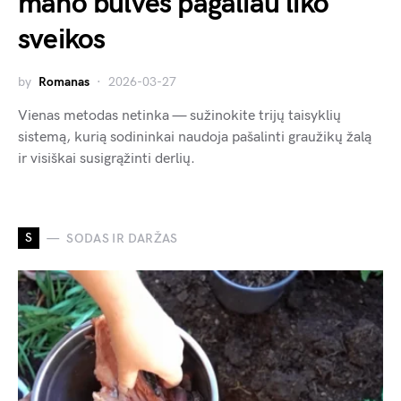
mano bulvės pagaliau liko
sveikos
by
Romanas
2026-03-27
Vienas metodas netinka — sužinokite trijų taisyklių
sistemą, kurią sodininkai naudoja pašalinti graužikų žalą
ir visiškai susigrąžinti derlių.
S
SODAS IR DARŽAS