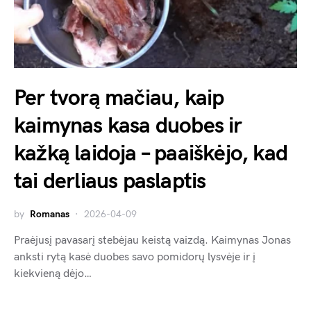
Per tvorą mačiau, kaip
kaimynas kasa duobes ir
kažką laidoja – paaiškėjo, kad
tai derliaus paslaptis
by
Romanas
2026-04-09
Praėjusį pavasarį stebėjau keistą vaizdą. Kaimynas Jonas
anksti rytą kasė duobes savo pomidorų lysvėje ir į
kiekvieną dėjo…