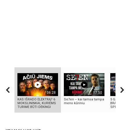
06:28
17:50
KAS IŠRADO ELEKTRĄ? 6
Se7en – kai tamsa tampa
5 GALINGIAU
MOKSLININKAI, KURIEMS
meno kūriniu
BRANDUOLIN
TURIME BŪTI DĖKINGI
SPROGIMAI 