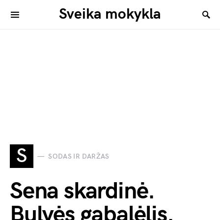
Sveika mokykla
S
SODAS IR DARŽAS
Sena skardinė.
Bulvės gabalėlis.