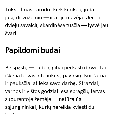
Toks ritmas parodo, kiek kenkėjų juda po
jūsų dirvožemiu — ir ar jų mažėja. Jei po
dviejų savaičių skardinėse tuščia — lysvė jau
švari.
Papildomi būdai
Be spąstų — rudenį giliai perkasti dirvą. Tai
iškelia lervas ir lėliukes į paviršių, kur šalna
ir paukščiai atlieka savo darbą. Strazdai,
varnos ir vištos godžiai lesa spragšių lervas
supurentoje žemėje — natūralūs
sąjungininkai, kurių nereikia kviesti du