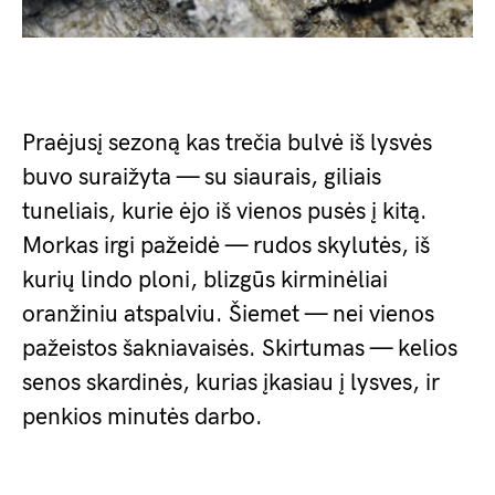
Praėjusį sezoną kas trečia bulvė iš lysvės
buvo suraižyta — su siaurais, giliais
tuneliais, kurie ėjo iš vienos pusės į kitą.
Morkas irgi pažeidė — rudos skylutės, iš
kurių lindo ploni, blizgūs kirminėliai
oranžiniu atspalviu. Šiemet — nei vienos
pažeistos šakniavaisės. Skirtumas — kelios
senos skardinės, kurias įkasiau į lysves, ir
penkios minutės darbo.