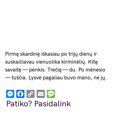
Pirmą skardinę iškasiau po trijų dienų ir
suskaičiavau vienuolika kirminėlių. Kitą
savaitę — penkis. Trečią — du. Po mėnesio
— tuščia. Lysvė pagaliau buvo mano, ne jų.
Messenger
Facebook
Copy
Email
Message
Link
Patiko? Pasidalink