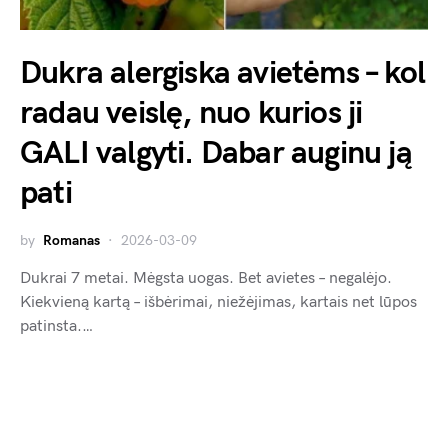
Dukra alergiska avietėms – kol
radau veislę, nuo kurios ji
GALI valgyti. Dabar auginu ją
pati
by
Romanas
2026-03-09
Dukrai 7 metai. Mėgsta uogas. Bet avietes – negalėjo.
Kiekvieną kartą – išbėrimai, niežėjimas, kartais net lūpos
patinsta.…