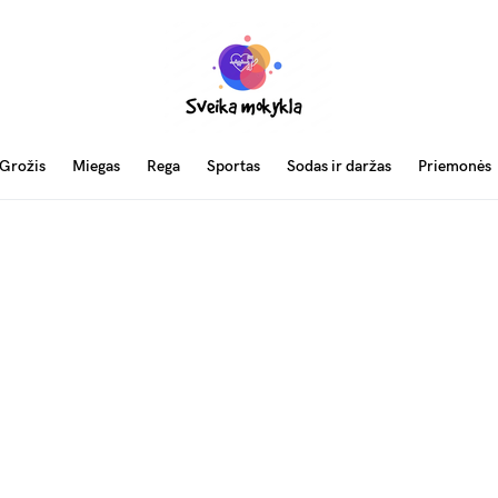
Grožis
Miegas
Rega
Sportas
Sodas ir daržas
Priemonės