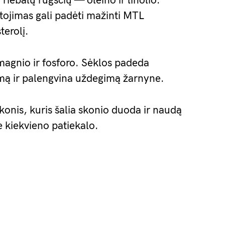
riebalų rūgščių — oleino ir linolio.
rtojimas gali padėti mažinti MTL
terolį.
magnio ir fosforo. Sėklos padeda
imą ir palengvina uždegimą žarnyne.
skonis, kuris šalia skonio duoda ir naudą
 kiekvieno patiekalo.