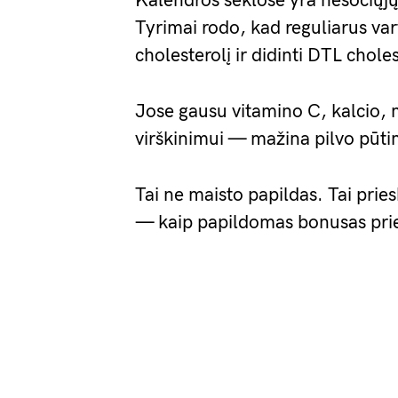
Kalendros sėklose yra nesočiųjų 
Tyrimai rodo, kad reguliarus va
cholesterolį ir didinti DTL choles
Jose gausu vitamino C, kalcio, 
virškinimui — mažina pilvo pūt
Tai ne maisto papildas. Tai prie
— kaip papildomas bonusas prie