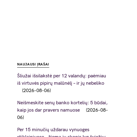
NAUJAUSI ĮRAŠAI
Šliužai išsilakstė per 12 valandų: paėmiau
iš virtuvės pipirų malūnėlį – ir jų nebeliko
2026-08-06
Neišmeskite senų banko kortelių: 5 būdai,
kaip jos dar pravers namuose
2026-08-
06
Per 15 minučių uždarau vynuoges