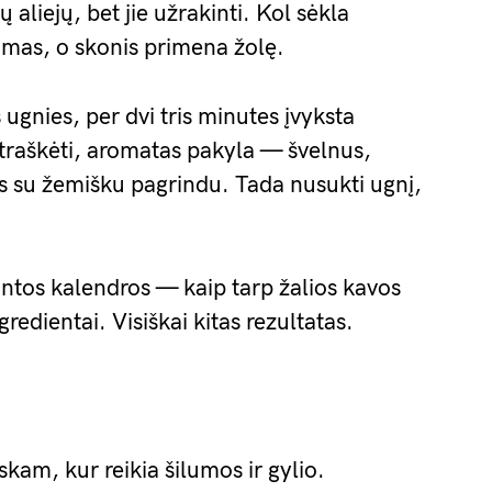
ų aliejų, bet jie užrakinti. Kol sėkla
amas, o skonis primena žolę.
 ugnies, per dvi tris minutes įvyksta
traškėti, aromatas pakyla — švelnus,
nys su žemišku pagrindu. Tada nusukti ugnį,
intos kalendros — kaip tarp žalios kavos
redientai. Visiškai kitas rezultatas.
kam, kur reikia šilumos ir gylio.