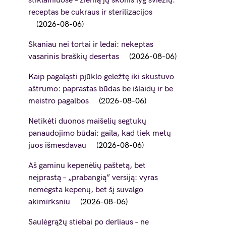
stiklainiuose – žiemą jų skonis lyg šviežių:
receptas be cukraus ir sterilizacijos
2026-08-06
Skaniau nei tortai ir ledai: nekeptas
vasarinis braškių desertas
2026-08-06
Kaip pagaląsti pjūklo geležtę iki skustuvo
aštrumo: paprastas būdas be išlaidų ir be
meistro pagalbos
2026-08-06
Netikėti duonos maišelių segtukų
panaudojimo būdai: gaila, kad tiek metų
juos išmesdavau
2026-08-06
Aš gaminu kepenėlių paštetą, bet
neįprastą – „prabangią” versiją: vyras
nemėgsta kepenų, bet šį suvalgo
akimirksniu
2026-08-06
Saulėgrąžų stiebai po derliaus – ne