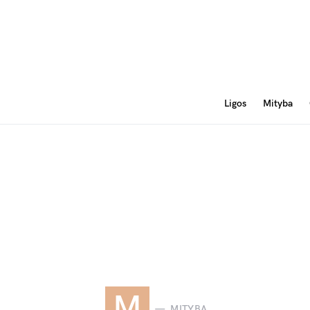
Ligos
Mityba
M
MITYBA