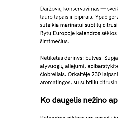
Daržovių konservavimas — sveik
lauro lapais ir pipirais. Ypač ge
suteikia marinatui subtilų citrus
Rytų Europoje kalendros sėklos
šimtmečius.
Netikėtas derinys: bulvės. Supja
alyvuogių aliejumi, apibarstykit
čiobreliais. Orkaitėje 230 laips
aromatingos, su subtiliu citrusini
Ko daugelis nežino ap