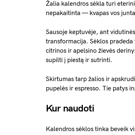
Žalia kalendros sėkla turi eterini
nepakaitinta — kvapas vos junt
Sausoje keptuvėje, ant vidutinės
transformacija. Sėklos pradeda 
citrinos ir apelsino žievės deri
supilti į piestą ir sutrinti.
Skirtumas tarp žalios ir apskrud
pupelės ir espresso. Tie patys ing
Kur naudoti
Kalendros sėklos tinka beveik vis