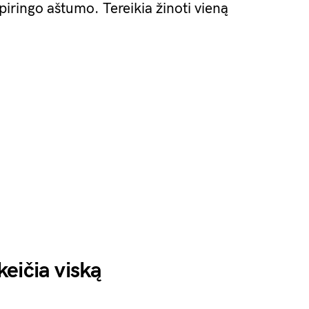
ipiringo aštumo. Tereikia žinoti vieną
eičia viską