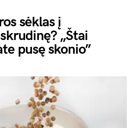
os sėklas į
skrudinę? „Štai
ate pusę skonio”