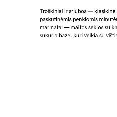
Troškiniai ir sriubos — klasikinė 
paskutinėmis penkiomis minutė
marinatai — maltos sėklos su kmyn
sukuria bazę, kuri veikia su višti