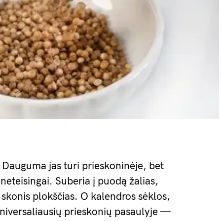
 Dauguma jas turi prieskoninėje, bet
neteisingai. Suberia į puodą žalias,
l skonis plokščias. O kalendros sėklos,
universaliausių prieskonių pasaulyje —