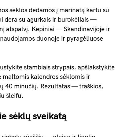
os sėklos dedamos į marinatą kartu su
rai dera su agurkais ir burokėliais —
inį atspalvį. Kepiniai — Skandinavijoje ir
 naudojamos duonoje ir pyragėliuose
ustykite stambiais strypais, apšlakstykite
e maltomis kalendros sėklomis ir
nių 40 minučių. Rezultatas — traškios,
u šleifu.
ie sėklų sveikatą