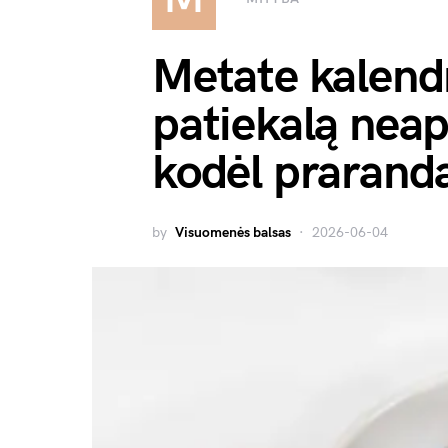
Metate kalendr
patiekalą neap
kodėl prarand
by
Visuomenės balsas
2026-06-04