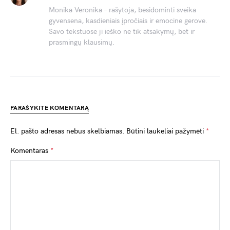
Monika Veronika – rašytoja, besidominti sveika
gyvensena, kasdieniais įpročiais ir emocine gerove.
Savo tekstuose ji ieško ne tik atsakymų, bet ir
prasmingų klausimų.
PARAŠYKITE KOMENTARĄ
El. pašto adresas nebus skelbiamas.
Būtini laukeliai pažymėti
*
Komentaras
*