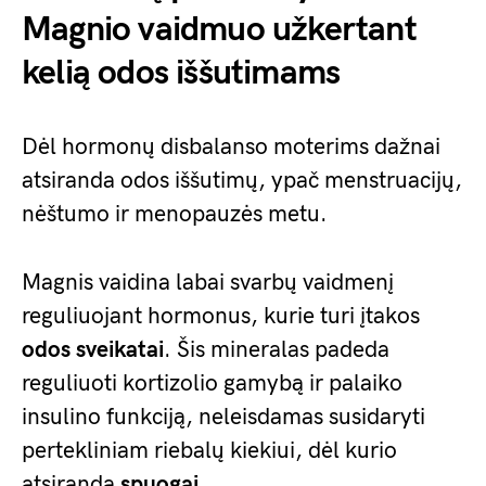
Magnio vaidmuo užkertant
kelią odos iššutimams
Dėl hormonų disbalanso moterims dažnai
atsiranda odos iššutimų, ypač menstruacijų,
nėštumo ir menopauzės metu.
Magnis vaidina labai svarbų vaidmenį
reguliuojant hormonus, kurie turi įtakos
odos sveikatai
. Šis mineralas padeda
reguliuoti kortizolio gamybą ir palaiko
insulino funkciją, neleisdamas susidaryti
pertekliniam riebalų kiekiui, dėl kurio
atsiranda
spuogai
.