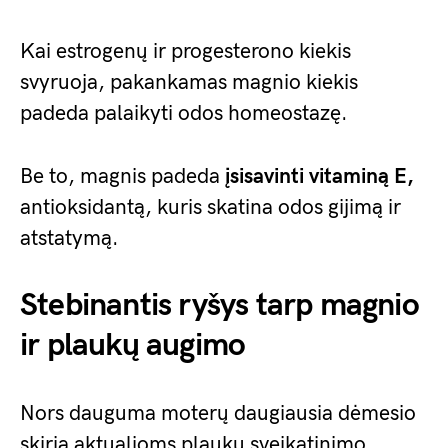
Kai estrogenų ir progesterono kiekis
svyruoja, pakankamas magnio kiekis
padeda palaikyti odos homeostazę.
Be to, magnis padeda
įsisavinti vitaminą E,
antioksidantą, kuris skatina odos gijimą ir
atstatymą.
Stebinantis ryšys tarp magnio
ir plaukų augimo
Nors dauguma moterų daugiausia dėmesio
skiria aktualioms plaukų sveikatinimo