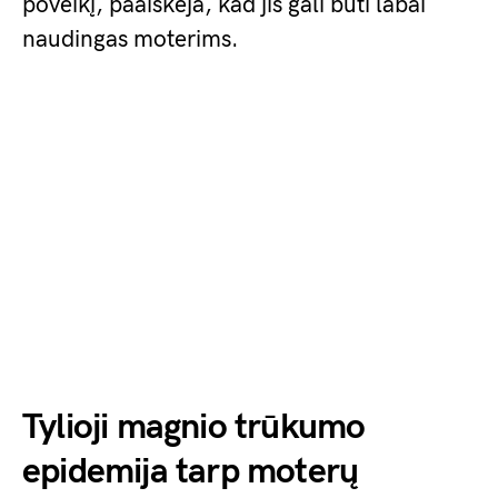
poveikį, paaiškėja, kad jis gali būti labai
naudingas moterims.
Tylioji magnio trūkumo
epidemija tarp moterų