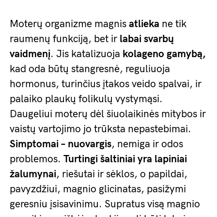
Moterų organizme magnis
atlieka
ne tik
raumenų funkciją, bet ir
labai svarbų
vaidmenį
. Jis katalizuoja
kolageno gamybą,
kad oda būtų stangresnė, reguliuoja
hormonus, turinčius įtakos veido spalvai, ir
palaiko plaukų folikulų vystymąsi.
Daugeliui moterų dėl šiuolaikinės mitybos ir
vaistų vartojimo jo trūksta nepastebimai.
Simptomai – nuovargis
, nemiga ir odos
problemos.
Turtingi šaltiniai yra lapiniai
žalumynai
, riešutai ir sėklos, o papildai,
pavyzdžiui, magnio glicinatas, pasižymi
geresniu įsisavinimu. Supratus visą magnio