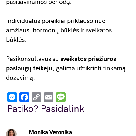
pasisavinamos per odą.
Individualūs poreikiai priklauso nuo
amžiaus, hormonų būklės ir sveikatos
būklės.
Pasikonsultavus su
sveikatos priežiūros
paslaugų teikėju
, galima užtikrinti tinkamą
dozavimą.
Messenger
Facebook
Copy
Email
Message
Link
Patiko? Pasidalink
Monika Veronika