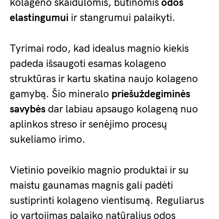
kolageno skaidulomis, būtinomis
odos
elastingumui
ir stangrumui palaikyti.
Tyrimai rodo, kad idealus magnio kiekis
padeda išsaugoti esamas kolageno
struktūras ir kartu skatina naujo kolageno
gamybą. Šio mineralo
priešuždegiminės
savybės
dar labiau apsaugo kolageną nuo
aplinkos streso ir senėjimo procesų
sukeliamo irimo.
Vietinio poveikio magnio produktai ir su
maistu gaunamas magnis gali padėti
sustiprinti kolageno vientisumą. Reguliarus
jo vartojimas palaiko natūralius odos