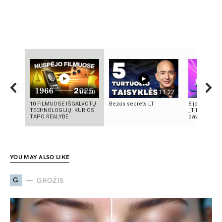
09:20
11:22
10 FILMUOSE IŠGALVOTŲ
Bezos secrets LT
5 įdomūs fak
TECHNOLOGIJŲ, KURIOS
„TikTok“: ką 
TAPO REALYBE
pavadinimas 
YOU MAY ALSO LIKE
G
GROŽIS