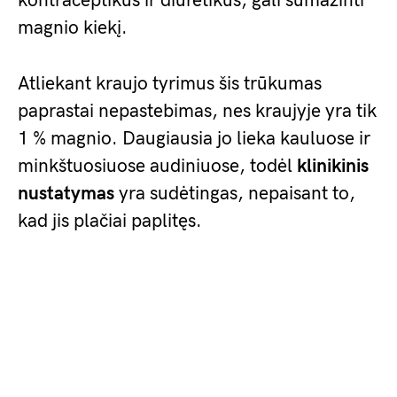
kontraceptikus ir diuretikus, gali sumažinti
magnio kiekį.
Atliekant kraujo tyrimus šis trūkumas
paprastai nepastebimas, nes kraujyje yra tik
1 % magnio. Daugiausia jo lieka kauluose ir
minkštuosiuose audiniuose, todėl
klinikinis
nustatymas
yra sudėtingas, nepaisant to,
kad jis plačiai paplitęs.