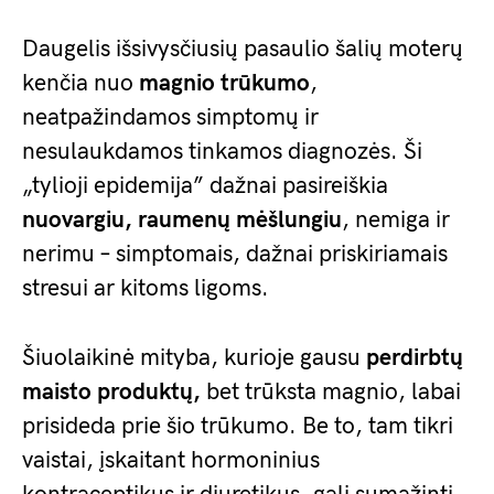
Daugelis išsivysčiusių pasaulio šalių moterų
kenčia nuo
magnio trūkumo
,
neatpažindamos simptomų ir
nesulaukdamos tinkamos diagnozės. Ši
„tylioji epidemija” dažnai pasireiškia
nuovargiu, raumenų mėšlungiu
, nemiga ir
nerimu – simptomais, dažnai priskiriamais
stresui ar kitoms ligoms.
Šiuolaikinė mityba, kurioje gausu
perdirbtų
maisto produktų,
bet trūksta magnio, labai
prisideda prie šio trūkumo. Be to, tam tikri
vaistai, įskaitant hormoninius