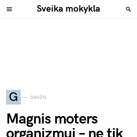
Sveika mokykla
G
GROŽIS
Magnis moters
organizmui – ne tik