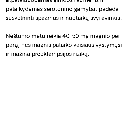
atpalaiduodamas gimdos raumenis ir
palaikydamas serotonino gamybą, padeda
sušvelninti spazmus ir nuotaikų svyravimus.
Nėštumo metu reikia 40-50 mg magnio per
parą, nes magnis palaiko vaisiaus vystymąsi
ir mažina preeklampsijos riziką.