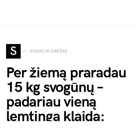
S
SODAS IR DARŽAS
Per žiemą praradau
15 kg svogūnų –
padariau vieną
lemtingą klaidą:
dabar juos laikau