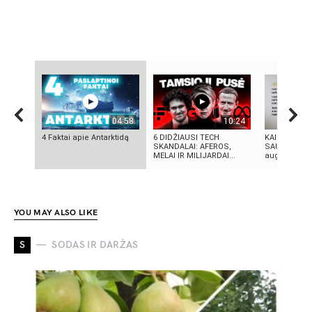
04:58
10:24
4 Faktai apie Antarktidą
6 DIDŽIAUSI TECH
KAIP PRADĖT
SKANDALAI: AFEROS,
SAU: 7 asme
MELAI IR MILIJARDAI...
augimo patar
YOU MAY ALSO LIKE
S
SODAS IR DARŽAS