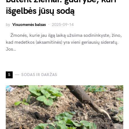
išgelbės jūsų sodą
by
Visuomenės balsas
2025-09-14
Žmonės, kurie jau ilgą laiką užsiima sodininkyste, žino,
kad medetkos (aksamitinės) yra vieni geriausių sideratų.
Jos…
S
SODAS IR DARŽAS