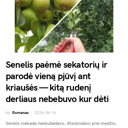
Senelis paėmė sekatorių ir
parodė vieną pjūvį ant
kriaušės — kitą rudenį
derliaus nebebuvo kur dėti
by
Romanas
2026-06-16
Senelis niekada neskubėdavo. Atsistodavo prie medžio,