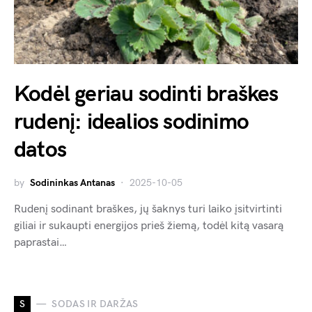
Kodėl geriau sodinti braškes
rudenį: idealios sodinimo
datos
by
Sodininkas Antanas
2025-10-05
Rudenį sodinant braškes, jų šaknys turi laiko įsitvirtinti
giliai ir sukaupti energijos prieš žiemą, todėl kitą vasarą
paprastai…
S
SODAS IR DARŽAS