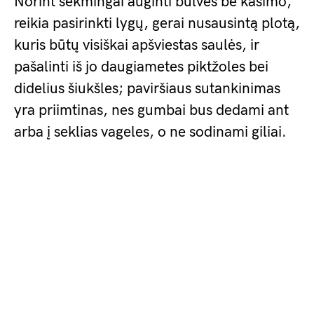
Norint sėkmingai auginti bulves be kasimo,
reikia pasirinkti lygų, gerai nusausintą plotą,
kuris būtų visiškai apšviestas saulės, ir
pašalinti iš jo daugiametes piktžoles bei
didelius šiukšles; paviršiaus sutankinimas
yra priimtinas, nes gumbai bus dedami ant
arba į seklias vageles, o ne sodinami giliai.