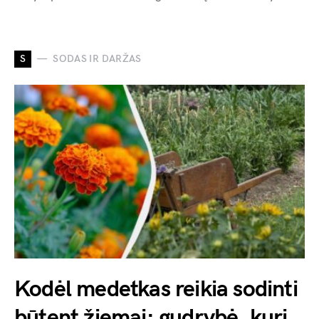
S
SODAS IR DARŽAS
Kodėl medetkas reikia sodinti
būtent žiemai: gudrybė, kuri