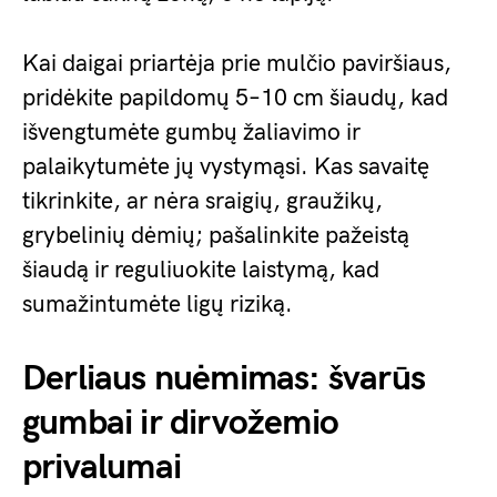
Kai daigai priartėja prie mulčio paviršiaus,
pridėkite papildomų 5–10 cm šiaudų, kad
išvengtumėte gumbų žaliavimo ir
palaikytumėte jų vystymąsi. Kas savaitę
tikrinkite, ar nėra sraigių, graužikų,
grybelinių dėmių; pašalinkite pažeistą
šiaudą ir reguliuokite laistymą, kad
sumažintumėte ligų riziką.
Derliaus nuėmimas: švarūs
gumbai ir dirvožemio
privalumai