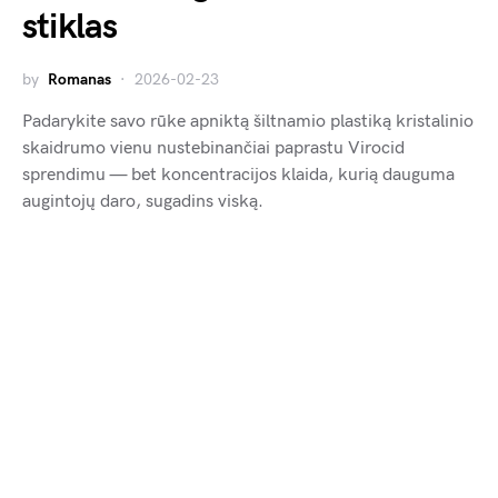
stiklas
by
Romanas
2026-02-23
Padarykite savo rūke apniktą šiltnamio plastiką kristalinio
skaidrumo vienu nustebinančiai paprastu Virocid
sprendimu — bet koncentracijos klaida, kurią dauguma
augintojų daro, sugadins viską.