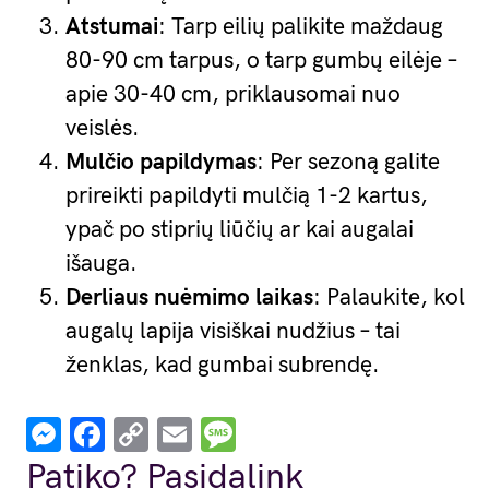
Atstumai
: Tarp eilių palikite maždaug
80-90 cm tarpus, o tarp gumbų eilėje –
apie 30-40 cm, priklausomai nuo
veislės.
Mulčio papildymas
: Per sezoną galite
prireikti papildyti mulčią 1-2 kartus,
ypač po stiprių liūčių ar kai augalai
išauga.
Derliaus nuėmimo laikas
: Palaukite, kol
augalų lapija visiškai nudžius – tai
ženklas, kad gumbai subrendę.
Messenger
Facebook
Copy
Email
Message
Link
Patiko? Pasidalink