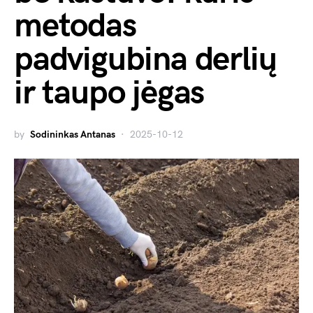
metodas
padvigubina derlių
ir taupo jėgas
by
Sodininkas Antanas
2025-10-12