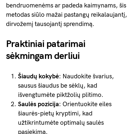
bendruomenėms ar padeda kaimynams, šis
metodas siūlo mažai pastangų reikalaujantį,
dirvožemį tausojantį sprendimą.
Praktiniai patarimai
sėkmingam derliui
Šiaudų kokybė
: Naudokite švarius,
sausus šiaudus be sėklų, kad
išvengtumėte piktžolių plitimo.
Saulės pozicija
: Orientuokite eiles
šiaurės-pietų kryptimi, kad
užtikrintumėte optimalų saulės
pasiekimą.