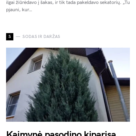
ilgai žiūrėdavo į šakas, ir tik tada pakeldavo sekatorių. „Tu
pjauni, kur…
S
SODAS IR DARŽAS
Kaimynė pasodino kiparisą