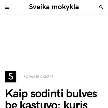
Sveika mokykla
S
SODAS IR DARŽAS
Kaip sodinti bulves
be kastuvo: kuris