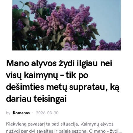
Mano alyvos žydi ilgiau nei
visų kaimynų – tik po
dešimties metų supratau, ką
dariau teisingai
by
Romanas
2026-03-30
Kiekvieną pavasarį ta pati situacija. Kaimynų alyvos
nužydi per dvi savaites ir baigia sezoną. O mano – žydi…