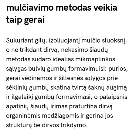
mulčiavimo metodas veikia
taip gerai
Sukuriant gilų, izoliuojantį mulčio sluoksnį,
o ne trikdant dirvą, nekasimo šiaudų
metodas sudaro idealias mikroaplinkos
sąlygas bulvių gumbų formavimuisi: purios,
gerai vėdinamos ir šiltesnės sąlygos prie
sėklinių gumbų skatina tvirtą šaknų augimą
ir ilgalaikį gumbų formavimąsi, o palaipsnis
apatinių šiaudų irimas praturtina dirvą
organinėmis medžiagomis ir gerina jos
struktūrą be dirvos trikdymo.