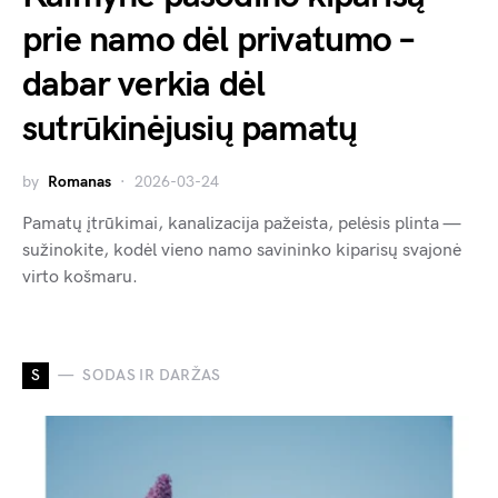
prie namo dėl privatumo –
dabar verkia dėl
sutrūkinėjusių pamatų
by
Romanas
2026-03-24
Pamatų įtrūkimai, kanalizacija pažeista, pelėsis plinta —
sužinokite, kodėl vieno namo savininko kiparisų svajonė
virto košmaru.
S
SODAS IR DARŽAS