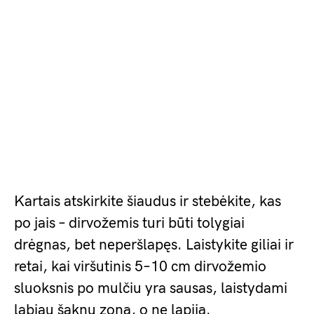
Kartais atskirkite šiaudus ir stebėkite, kas
po jais – dirvožemis turi būti tolygiai
drėgnas, bet neperšlapęs. Laistykite giliai ir
retai, kai viršutinis 5–10 cm dirvožemio
sluoksnis po mulčiu yra sausas, laistydami
labiau šaknų zoną, o ne lapiją.