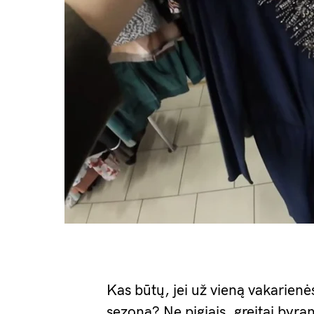
Kas būtų, jei už vieną vakarienė
sezoną? Ne pigiais, greitai byran