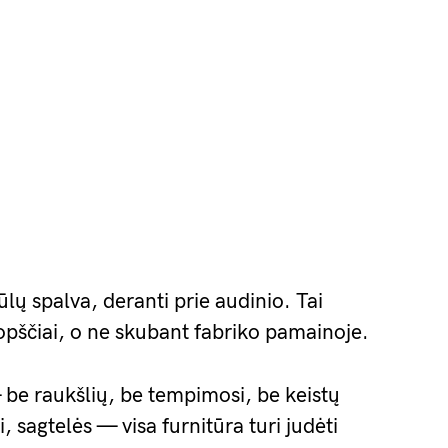
iūlų spalva, deranti prie audinio. Tai
opščiai, o ne skubant fabriko pamainoje.
 be raukšlių, be tempimosi, be keistų
 sagtelės — visa furnitūra turi judėti