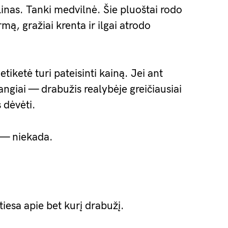
Linas. Tanki medvilnė. Šie pluoštai rodo
mą, gražiai krenta ir ilgai atrodo
 etiketė turi pateisinti kainą. Jei ant
ngiai — drabužis realybėje greičiausiai
 dėvėti.
 — niekada.
tiesa apie bet kurį drabužį.