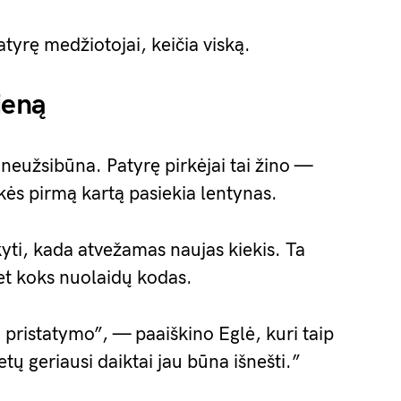
atyrę medžiotojai, keičia viską.
ieną
 neužsibūna. Patyrę pirkėjai tai žino —
ekės pirmą kartą pasiekia lentynas.
yti, kada atvežamas naujas kiekis. Ta
et koks nuolaidų kodas.
 pristatymo”, — paaiškino Eglė, kuri taip
tų geriausi daiktai jau būna išnešti.”