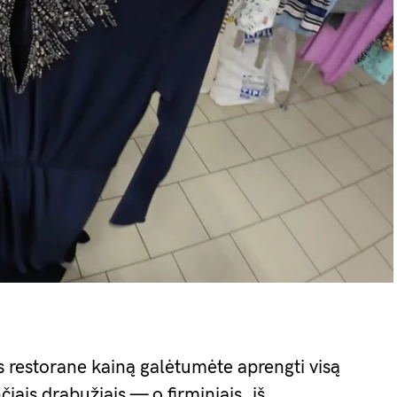
s restorane kainą galėtumėte aprengti visą
čiais drabužiais — o firminiais, iš