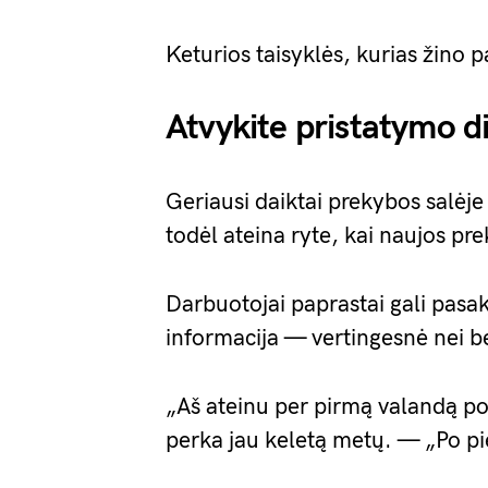
Keturios taisyklės, kurias žino p
Atvykite pristatymo d
Geriausi daiktai prekybos salėje
todėl ateina ryte, kai naujos pr
Darbuotojai paprastai gali pasak
informacija — vertingesnė nei b
„Aš ateinu per pirmą valandą po
perka jau keletą metų. — „Po pie