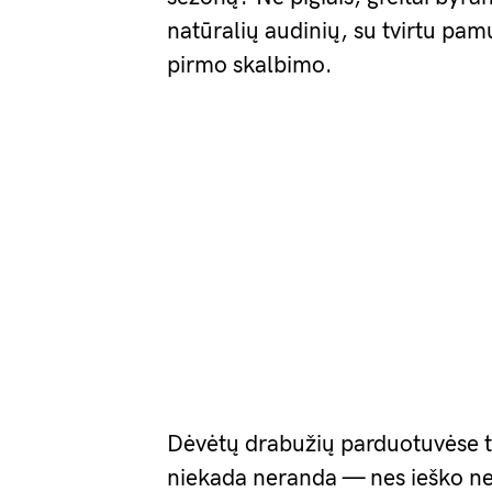
natūralių audinių, su tvirtu pam
pirmo skalbimo.
Dėvėtų drabužių parduotuvėse t
niekada neranda — nes ieško ne 