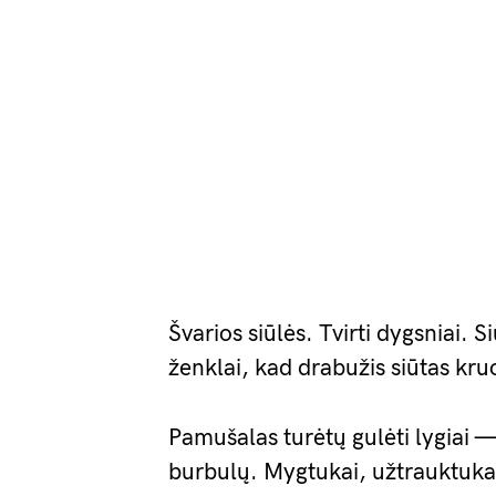
Švarios siūlės. Tvirti dygsniai. S
ženklai, kad drabužis siūtas kru
Pamušalas turėtų gulėti lygiai —
burbulų. Mygtukai, užtrauktukai,