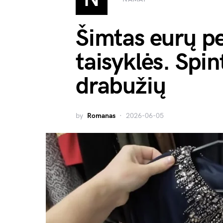
Šimtas eurų pe
taisyklės. Spin
drabužių
by
Romanas
2026-06-05