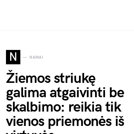
N
NAMAI
Žiemos striukę
galima atgaivinti be
skalbimo: reikia tik
vienos priemonės iš