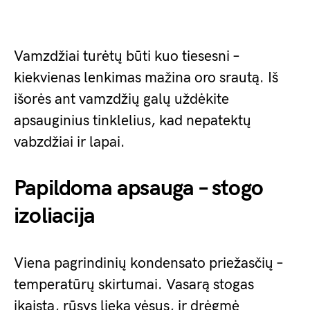
Vamzdžiai turėtų būti kuo tiesesni –
kiekvienas lenkimas mažina oro srautą. Iš
išorės ant vamzdžių galų uždėkite
apsauginius tinklelius, kad nepatektų
vabzdžiai ir lapai.
Papildoma apsauga – stogo
izoliacija
Viena pagrindinių kondensato priežasčių –
temperatūrų skirtumai. Vasarą stogas
įkaista, rūsys lieka vėsus, ir drėgmė