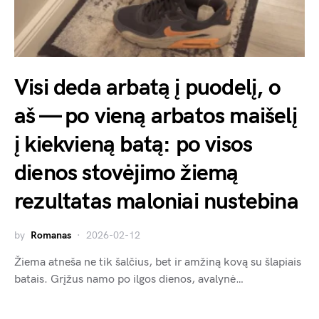
Visi deda arbatą į puodelį, o
aš — po vieną arbatos maišelį
į kiekvieną batą: po visos
dienos stovėjimo žiemą
rezultatas maloniai nustebina
by
Romanas
2026-02-12
Žiema atneša ne tik šalčius, bet ir amžiną kovą su šlapiais
batais. Grįžus namo po ilgos dienos, avalynė…