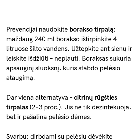
Prevencijai naudokite
borakso tirpalą
:
maždaug 240 ml borakso ištirpinkite 4
litruose šilto vandens. Užtepkite ant sienų ir
leiskite išdžiūti – neplauti. Boraksas sukuria
apsauginį sluoksnį, kuris stabdo pelėsio
ataugimą.
Dar viena alternatyva –
citrinų rūgšties
tirpalas
(2–3 proc.). Jis ne tik dezinfekuoja,
bet ir pašalina pelėsio dėmes.
Svarbu: dirbdami su pelėsiu dėvėkite