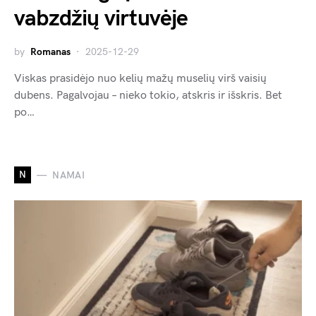
vabzdžių virtuvėje
by
Romanas
2025-12-29
Viskas prasidėjo nuo kelių mažų muselių virš vaisių
dubens. Pagalvojau – nieko tokio, atskris ir išskris. Bet
po…
N
NAMAI