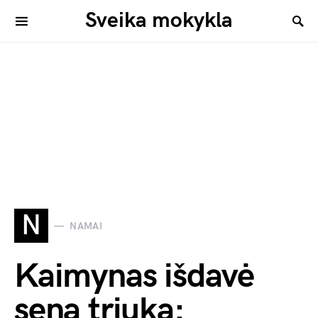
Sveika mokykla
N
NAMAI
Kaimynas išdavė
seną triuką: