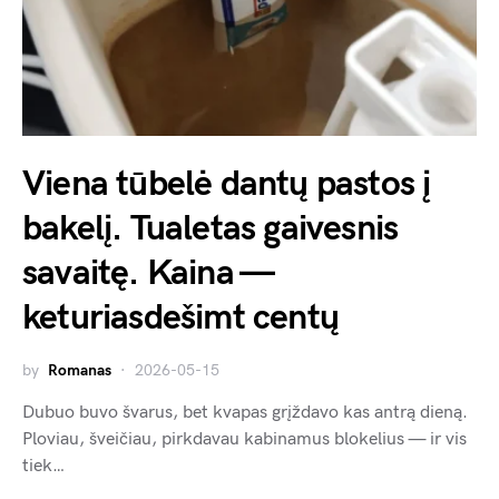
Viena tūbelė dantų pastos į
bakelį. Tualetas gaivesnis
savaitę. Kaina —
keturiasdešimt centų
by
Romanas
2026-05-15
Dubuo buvo švarus, bet kvapas grįždavo kas antrą dieną.
Ploviau, šveičiau, pirkdavau kabinamus blokelius — ir vis
tiek…