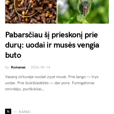
Pabarsčiau šį prieskonį prie
durų: uodai ir musės vengia
buto
by
Romanas
2026-06-14
Vasarą virtuvėje nuolat zyzė musė. Prie lango — trys
uodai. Prie šiukšliadėžės — dar pora. Fumigatoriai
smirdėjo, purškikliai…
N
NAMAI