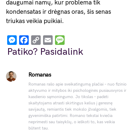
daugumai namų, kur problema tik
kondensatas ir drėgnas oras, šis senas
triukas veikia puikiai.
Messenger
Facebook
Copy
Email
Message
Link
Patiko? Pasidalink
Romanas
Romanas rašo apie sveikatingumą plačiai – nuo fizinio
aktyvumo ir mitybos iki psichologinės pusiausvyros ir
kasdienio sąmoningumo. Jo tikslas – padėti
skaitytojams atrasti skirtingus kelius į geresnę
savijautą, remiantis tiek mokslo įžvalgomis, tiek
gyvenimiška patirtimi. Romano tekstai kviečia
neprimesti sau taisyklių, o ieškoti to, kas veikia
būtent tau.