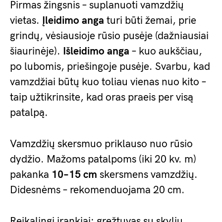
Pirmas žingsnis – suplanuoti vamzdžių
vietas.
Įleidimo anga
turi būti žemai, prie
grindų, vėsiausioje rūsio pusėje (dažniausiai
šiaurinėje).
Išleidimo anga
– kuo aukščiau,
po lubomis, priešingoje pusėje. Svarbu, kad
vamzdžiai būtų kuo toliau vienas nuo kito –
taip užtikrinsite, kad oras praeis per visą
patalpą.
Vamzdžių skersmuo priklauso nuo rūsio
dydžio. Mažoms patalpoms (iki 20 kv. m)
pakanka
10–15 cm
skersmens vamzdžių.
Didesnėms – rekomenduojama 20 cm.
Reikalingi įrankiai: gręžtuvas su skylių