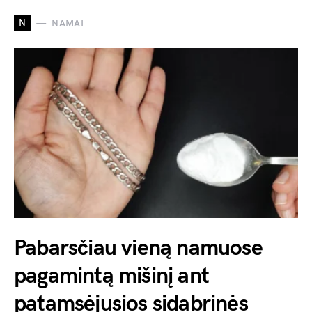
N
NAMAI
Pabarsčiau vieną namuose
pagamintą mišinį ant
patamsėjusios sidabrinės