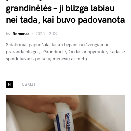
grandinėlės – ji blizga labiau
nei tada, kai buvo padovanota
by
Romanas
2025-12-09
Sidabriniai papuošalai laikui bėgant neišvengiamai
praranda blizgesį. Grandinėlė, žiedas ar apyrankė, kadaise
spinduliavusi, po kelių mėnesių ar metų…
N
NAMAI