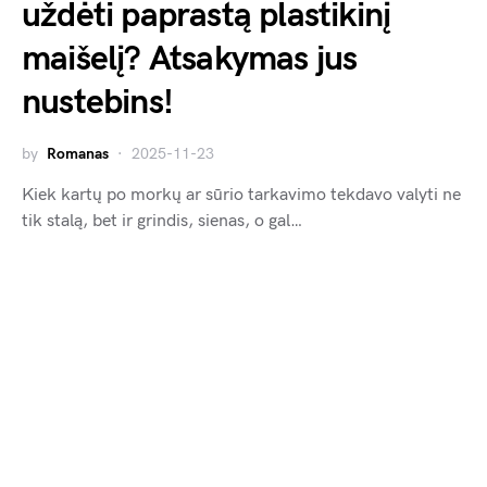
uždėti paprastą plastikinį
maišelį? Atsakymas jus
nustebins!
by
Romanas
2025-11-23
Kiek kartų po morkų ar sūrio tarkavimo tekdavo valyti ne
tik stalą, bet ir grindis, sienas, o gal…