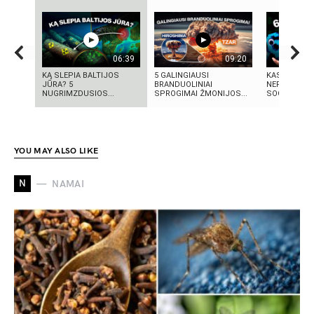
06:39
09:20
KĄ SLEPIA BALTIJOS
5 GALINGIAUSI
KAS TAS „SI
JŪRA? 5
BRANDUOLINIAI
NEPAAIŠKI
NUGRIMZDUSIOS...
SPROGIMAI ŽMONIJOS...
SOCIALINIS
YOU MAY ALSO LIKE
N
NAMAI