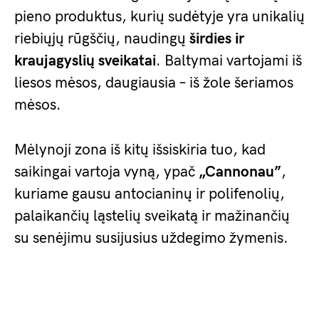
pieno produktus, kurių sudėtyje yra unikalių
riebiųjų rūgščių, naudingų
širdies ir
kraujagyslių sveikatai
. Baltymai vartojami iš
liesos mėsos, daugiausia – iš žole šeriamos
mėsos.
Mėlynoji zona iš kitų išsiskiria tuo, kad
saikingai vartoja vyną, ypač
„Cannonau”
,
kuriame gausu antocianinų ir polifenolių,
palaikančių ląstelių sveikatą ir mažinančių
su senėjimu susijusius uždegimo žymenis.