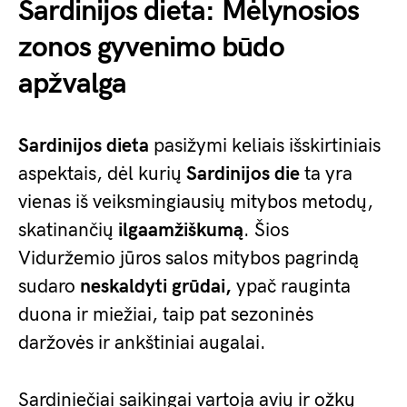
Sardinijos dieta: Mėlynosios
zonos gyvenimo būdo
apžvalga
Sardinijos dieta
pasižymi keliais išskirtiniais
aspektais, dėl kurių
Sardinijos die
ta yra
vienas iš veiksmingiausių mitybos metodų,
skatinančių
ilgaamžiškumą
. Šios
Viduržemio jūros salos mitybos pagrindą
sudaro
neskaldyti grūdai,
ypač rauginta
duona ir miežiai, taip pat sezoninės
daržovės ir ankštiniai augalai.
Sardiniečiai saikingai vartoja avių ir ožkų