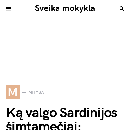
Sveika mokykla
M
MITYBA
Ką valgo Sardinijos
šimtamečiai: