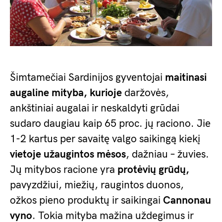
Šimtamečiai Sardinijos gyventojai
maitinasi
augaline mityba, kurioje
daržovės,
ankštiniai augalai ir neskaldyti grūdai
sudaro daugiau kaip 65 proc. jų raciono. Jie
1-2 kartus per savaitę valgo saikingą kiekį
vietoje užaugintos mėsos
, dažniau – žuvies.
Jų mitybos racione yra
protėvių grūdų,
pavyzdžiui, miežių, raugintos duonos,
ožkos pieno produktų ir saikingai
Cannonau
vyno
. Tokia mityba mažina uždegimus ir