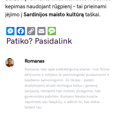
kepimas naudojant rūgpienį – tai prieinami
įėjimo į
Sardinijos maisto kultūrą
taškai.
Messenger
Facebook
Copy
Email
Message
Link
Patiko? Pasidalink
Romanas
Romanas rašo apie sveikatingumą plačiai – nuo fizinio
aktyvumo ir mitybos iki psichologinės pusiausvyros ir
kasdienio sąmoningumo. Jo tikslas – padėti
skaitytojams atrasti skirtingus kelius į geresnę
savijautą, remiantis tiek mokslo įžvalgomis, tiek
gyvenimiška patirtimi. Romano tekstai kviečia
neprimesti sau taisyklių, o ieškoti to, kas veikia
būtent tau.