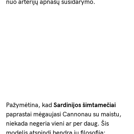
nuo arterijų apnašų susidarymo.
Pažymėtina, kad
Sardinijos šimtamečiai
paprastai mėgaujasi Cannonau su maistu,
niekada negeria vieni ar per daug. Šis
modelis atspindi bendrą jų filosofiją: