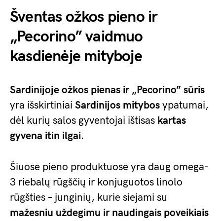
Šventas ožkos pieno ir
„Pecorino” vaidmuo
kasdienėje mityboje
Sardinijoje
ožkos pienas ir „Pecorino” sūris
yra išskirtiniai
Sardinijos
mitybos
ypatumai,
dėl kurių salos gyventojai ištisas
kartas
gyvena itin ilgai
.
Šiuose pieno produktuose yra daug omega-
3 riebalų rūgščių ir konjuguotos linolo
rūgšties – junginių, kurie siejami su
mažesniu uždegimu ir naudingais poveikiais