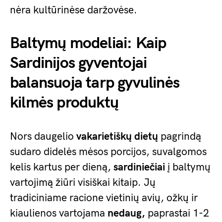
nėra kultūrinėse daržovėse.
Baltymų modeliai: Kaip
Sardinijos gyventojai
balansuoja tarp gyvulinės
kilmės produktų
Nors daugelio
vakarietiškų dietų
pagrindą
sudaro didelės mėsos porcijos, suvalgomos
kelis kartus per dieną,
sardiniečiai
į baltymų
vartojimą žiūri visiškai kitaip. Jų
tradiciniame racione vietinių avių, ožkų ir
kiaulienos vartojama
nedaug,
paprastai 1-2