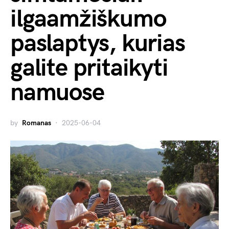
ilgaamžiškumo
paslaptys, kurias
galite pritaikyti
namuose
by
Romanas
2025-06-04