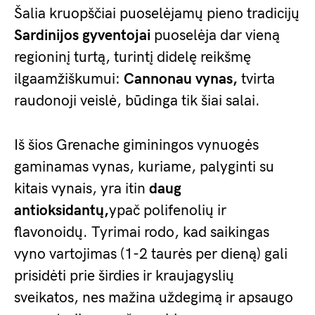
Šalia kruopščiai puoselėjamų pieno tradicijų
Sardinijos gyventojai
puoselėja dar vieną
regioninį turtą, turintį didelę reikšmę
ilgaamžiškumui:
Cannonau vynas,
tvirta
raudonoji veislė, būdinga tik šiai salai.
Iš šios Grenache giminingos vynuogės
gaminamas vynas, kuriame, palyginti su
kitais vynais, yra itin
daug
antioksidantų,
ypač polifenolių ir
flavonoidų. Tyrimai rodo, kad saikingas
vyno vartojimas (1-2 taurės per dieną) gali
prisidėti prie širdies ir kraujagyslių
sveikatos, nes mažina uždegimą ir apsaugo