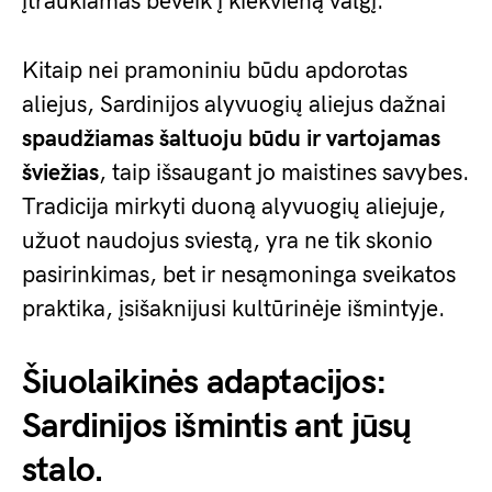
įtraukiamas beveik į kiekvieną valgį.
Kitaip nei pramoniniu būdu apdorotas
aliejus, Sardinijos alyvuogių aliejus dažnai
spaudžiamas šaltuoju būdu ir vartojamas
šviežias
, taip išsaugant jo maistines savybes.
Tradicija mirkyti duoną alyvuogių aliejuje,
užuot naudojus sviestą, yra ne tik skonio
pasirinkimas, bet ir nesąmoninga sveikatos
praktika, įsišaknijusi kultūrinėje išmintyje.
Šiuolaikinės adaptacijos:
Sardinijos išmintis ant jūsų
stalo.