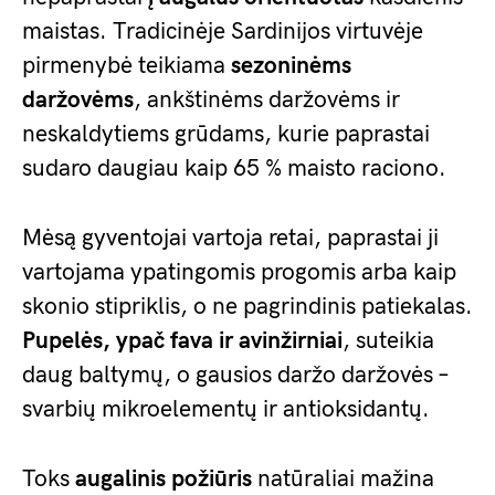
maistas. Tradicinėje Sardinijos virtuvėje
pirmenybė teikiama
sezoninėms
daržovėms
, ankštinėms daržovėms ir
neskaldytiems grūdams, kurie paprastai
sudaro daugiau kaip 65 % maisto raciono.
Mėsą gyventojai vartoja retai, paprastai ji
vartojama ypatingomis progomis arba kaip
skonio stipriklis, o ne pagrindinis patiekalas.
Pupelės, ypač fava ir avinžirniai
, suteikia
daug baltymų, o gausios daržo daržovės –
svarbių mikroelementų ir antioksidantų.
Toks
augalinis požiūris
natūraliai mažina