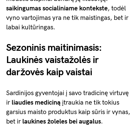
saikingumas socialiniame kontekste
, todėl
vyno vartojimas yra ne tik maistingas, bet ir
labai kultūringas.
Sezoninis maitinimasis:
Laukinės vaistažolės ir
daržovės kaip vaistai
Sardinijos gyventojai į savo tradicinę virtuvę
ir
liaudies mediciną
įtraukia ne tik tokius
garsius maisto produktus kaip sūris ir vynas,
bet ir
laukines žoleles bei augalus
.