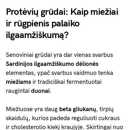
Protėvių grūdai: Kaip miežiai
ir rūgpienis palaiko
ilgaamžiškumą?
Senoviniai grūdai yra dar vienas svarbus
Sardinijos ilgaamžiškumo dėlionės
elementas, ypač svarbus vaidmuo tenka
miežiams
ir tradiciškai fermentuotai
raugintai
duonai
.
Miežiuose yra daug
beta gliukanų
, tirpių
skaidulų, kurios padeda reguliuoti cukraus
ir cholesterolio kiekį kraujyje. Skirtingai nuo