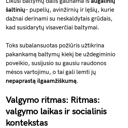
Likusi baltymų dalis gaunama iš
augalinių
šaltinių
– pupelių, avinžirnių ir lęšių, kurie
dažnai derinami su neskaldytais grūdais,
kad susidarytų visaverčiai baltymai.
Toks subalansuotas požiūris užtikrina
pakankamą baltymų kiekį be uždegiminio
poveikio, susijusio su gausiu raudonos
mėsos vartojimu, o tai gali lemti jų
nepaprastą ilgaamžiškumą
.
Valgymo ritmas: Ritmas:
valgymo laikas ir socialinis
kontekstas