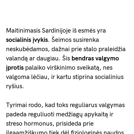
Maitinimasis Sardinijoje iš esmės yra
socialinis įvykis
. Šeimos susirenka
neskubėdamos, dažnai prie stalo praleidžia
valandą ar daugiau. Šis
bendras valgymo
įprotis
palaiko virškinimo sveikatą, nes
valgoma lėčiau, ir kartu stiprina socialinius
ryšius.
Tyrimai rodo, kad toks reguliarus valgymas
padeda reguliuoti medžiagų apykaitą ir
streso hormonus, prisideda prie
ilgaamžiškumo tiek dėl fiziologinės naudos,