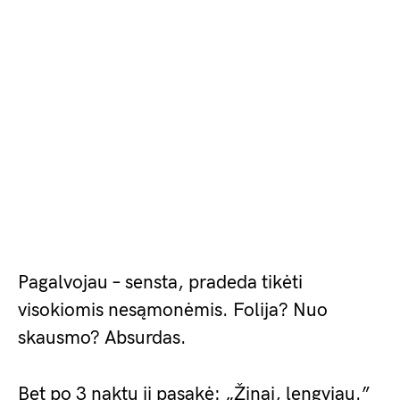
Pagalvojau – sensta, pradeda tikėti
visokiomis nesąmonėmis. Folija? Nuo
skausmo? Absurdas.
Bet po 3 naktų ji pasakė: „Žinai, lengviau.”