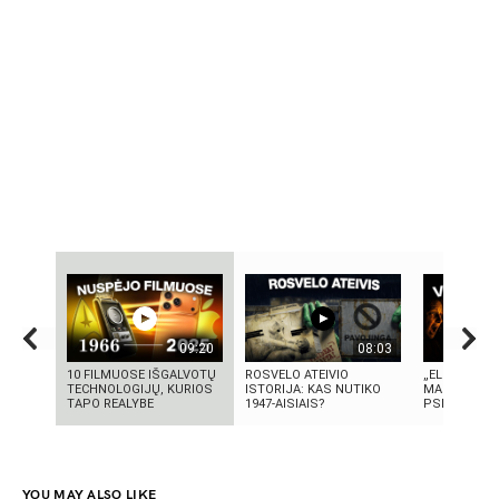
09:20
08:03
10 FILMUOSE IŠGALVOTŲ
ROSVELO ATEIVIO
„ELEKTROS D
TECHNOLOGIJŲ, KURIOS
ISTORIJA: KAS NUTIKO
MASINĖ 191
TAPO REALYBE
1947-AISIAIS?
PSICHOZĖ
YOU MAY ALSO LIKE