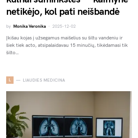
netikėjo, kol pati neišbandė
by
Monika Veronika
2025-12-02
Įkišau kojas į užsegamus maišelius su šiltu vandeniu ir
šiek tiek acto, atsipalaidavau 15 minučių, tikėdamasi tik
šilto…
L
LIAUDIES MEDICINA