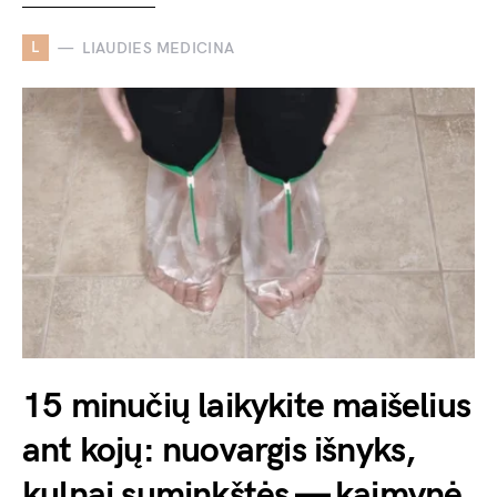
L
LIAUDIES MEDICINA
15 minučių laikykite maišelius
ant kojų: nuovargis išnyks,
kulnai suminkštės — kaimynė