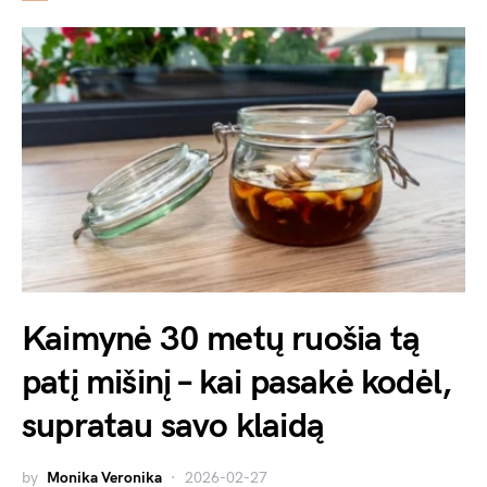
Kaimynė 30 metų ruošia tą
patį mišinį – kai pasakė kodėl,
supratau savo klaidą
by
Monika Veronika
2026-02-27