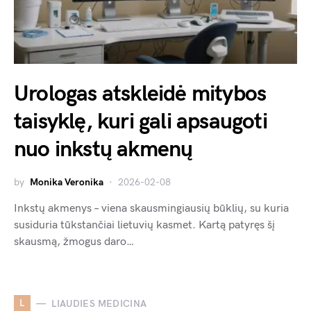
Urologas atskleidė mitybos
taisyklę, kuri gali apsaugoti
nuo inkstų akmenų
by
Monika Veronika
2026-02-08
Inkstų akmenys – viena skausmingiausių būklių, su kuria
susiduria tūkstančiai lietuvių kasmet. Kartą patyręs šį
skausmą, žmogus daro…
L
LIAUDIES MEDICINA