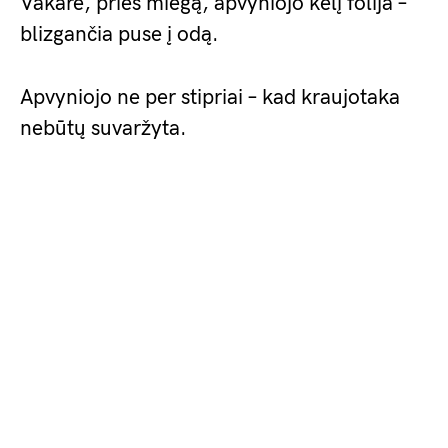
Vakare, prieš miegą, apvyniojo kelį folija –
blizgančia puse į odą.
Apvyniojo ne per stipriai – kad kraujotaka
nebūtų suvaržyta.