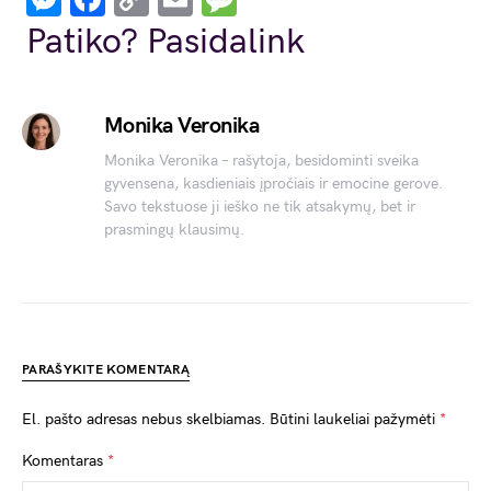
Link
Patiko? Pasidalink
Monika Veronika
Monika Veronika – rašytoja, besidominti sveika
gyvensena, kasdieniais įpročiais ir emocine gerove.
Savo tekstuose ji ieško ne tik atsakymų, bet ir
prasmingų klausimų.
PARAŠYKITE KOMENTARĄ
El. pašto adresas nebus skelbiamas.
Būtini laukeliai pažymėti
*
Komentaras
*