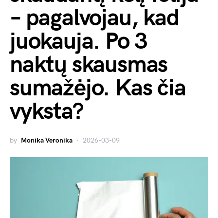
– pagalvojau, kad
juokauja. Po 3
naktų skausmas
sumažėjo. Kas čia
vyksta?
by
Monika Veronika
2026-03-09