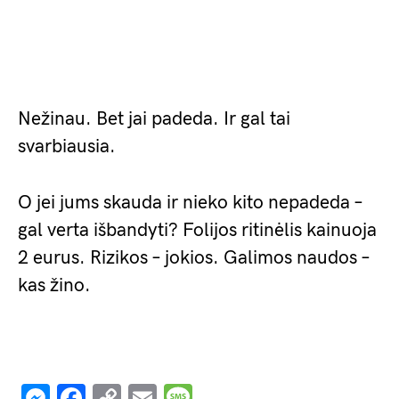
Nežinau. Bet jai padeda. Ir gal tai
svarbiausia.
O jei jums skauda ir nieko kito nepadeda –
gal verta išbandyti? Folijos ritinėlis kainuoja
2 eurus. Rizikos – jokios. Galimos naudos –
kas žino.
Messenger
Facebook
Copy
Email
Message