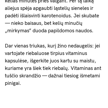
kelias minutes prieš valgant. Per tą laiką
aliejus spėja apgaubti ląstelių sieneles ir
padėti išlaisvinti karotenoidus. Jei skubate
— nieko baisaus, bet kelių minučių
„mirkymas” duoda papildomos naudos.
Dar vienas triukas, kurį žino nedaugelis: jei
vartojate riebaluose tirpius vitaminus
kapsulėse, išgerkite juos kartu su maistu,
kuriame yra šiek tiek riebalų. Vitaminas ant
tuščio skrandžio — dažnai tiesiog išmetami
pinigai.