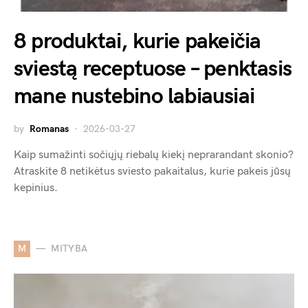
8 produktai, kurie pakeičia
sviestą receptuose – penktasis
mane nustebino labiausiai
by
Romanas
2026-03-27
Kaip sumažinti sočiųjų riebalų kiekį neprarandant skonio?
Atraskite 8 netikėtus sviesto pakaitalus, kurie pakeis jūsų
kepinius.
M
MITYBA