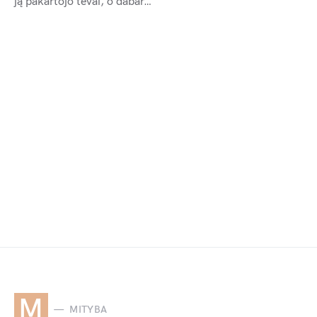
ją pakartojo tėvai, o dabar…
M
MITYBA