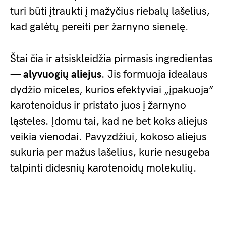
turi būti įtraukti į mažyčius riebalų lašelius,
kad galėtų pereiti per žarnyno sienelę.
Štai čia ir atsiskleidžia pirmasis ingredientas
—
alyvuogių aliejus
. Jis formuoja idealaus
dydžio miceles, kurios efektyviai „įpakuoja”
karotenoidus ir pristato juos į žarnyno
ląsteles. Įdomu tai, kad ne bet koks aliejus
veikia vienodai. Pavyzdžiui, kokoso aliejus
sukuria per mažus lašelius, kurie nesugeba
talpinti didesnių karotenoidų molekulių.