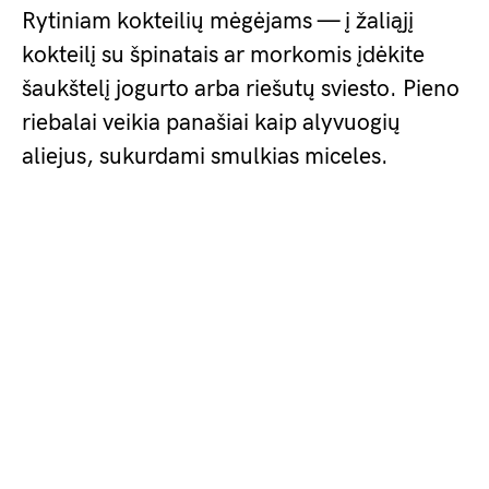
Rytiniam kokteilių mėgėjams — į žaliąjį
kokteilį su špinatais ar morkomis įdėkite
šaukštelį jogurto arba riešutų sviesto. Pieno
riebalai veikia panašiai kaip alyvuogių
aliejus, sukurdami smulkias miceles.