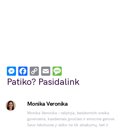
Messenger
Facebook
Copy
Email
Message
Link
Patiko? Pasidalink
Monika Veronika
Monika Veronika – rašytoja, besidominti sveika
gyvensena, kasdieniais įpročiais ir emocine gerove.
Savo tekstuose ji ieško ne tik atsakymų, bet ir