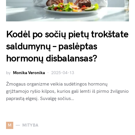
Kodėl po sočių pietų trokštate
saldumynų – paslėptas
hormonų disbalansas?
by
Monika Veronika
2025-04-13
Žmogaus organizme veikia sudėtingos hormonų
grįžtamojo ryšio kilpos, kurios gali lemti iš pirmo žvilgsnio
paprastą elgesį. Suvalgę sočius…
M
MITYBA