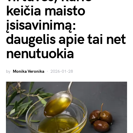
keičia maisto
įsisavinimą:
daugelis apie tai net
nenutuokia
by
Monika Veronika
2026-01-28