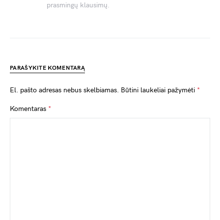
prasmingų klausimų.
PARAŠYKITE KOMENTARĄ
El. pašto adresas nebus skelbiamas.
Būtini laukeliai pažymėti
*
Komentaras
*