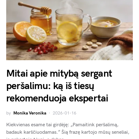
Mitai apie mitybą sergant
peršalimu: ką iš tiesų
rekomenduoja ekspertai
by
Monika Veronika
2026-01-16
Kiekvienas esame tai girdėję: „Pamaitink peršalimą,
badauk karščiuodamas.” Šią frazę kartojo mūsų seneliai,