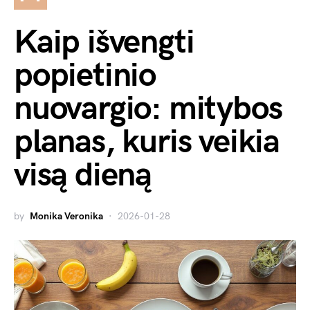
Kaip išvengti
popietinio
nuovargio: mitybos
planas, kuris veikia
visą dieną
by
Monika Veronika
2026-01-28