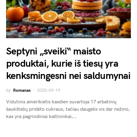
Septyni „sveiki“ maisto
produktai, kurie iš tiesų yra
kenksmingesni nei saldumynai
by
Romanas
2025-09-19
Vidutinis amerikietis kasdien suvartoja 17 arbatinių
šaukštelių pridėto cukraus, tačiau daugelis vis dar nežino,
kas yra pagrindiniai kaltininkai,…