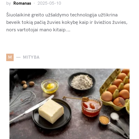
by
Romanas
2025-05-10
Šiuolaikinė greito užšaldymo technologija užtikrina
beveik tokią pačią žuvies kokybę kaip ir šviežios žuvies,
nors vartotojai mano kitaip.…
M
MITYBA